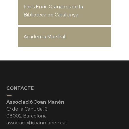
Fons Enric Granados de la
Biblioteca de Catalunya
Acadèmia Marshall
CONTACTE
Associació Joan Manén
C/ de la Canuda, 6
08002 Barcelona
associacio@joanmanen.cat