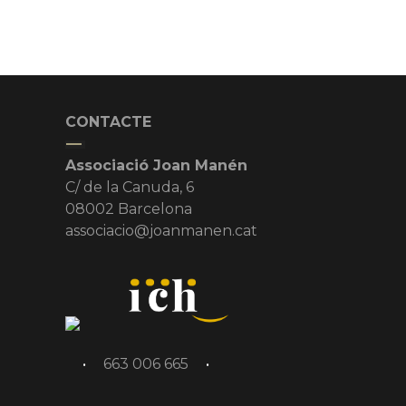
CONTACTE
Associació Joan Manén
C/ de la Canuda, 6
08002 Barcelona
associacio@joanmanen.cat
•
663 006 665
•