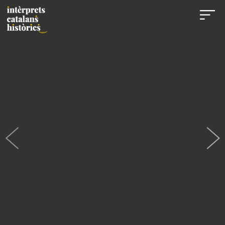
Programa d´un concert de cambra amb el Quartet
Crickboom organitzat per la Societat Filharmònica de
Barcelona (1897)
© Fons Josep Ricard