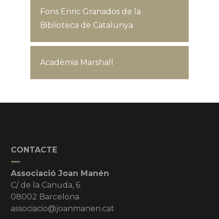
Fons Enric Granados de la
Biblioteca de Catalunya
Acadèmia Marshall
CONTACTE
Associació Joan Manén
C/ de la Canuda, 6
08002 Barcelona
associacio@joanmanen.cat