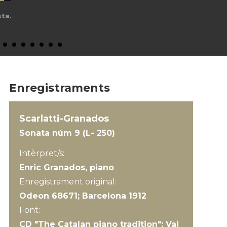
Enregistraments
Scarlatti-Granados
Sonata núm 9 (L- 250)
Intèrpret/s:
Enric Granados, piano
Enregistrament original:
Odeon 68671; Barcelona 1912
Font:
CD "The Catalan piano tradition"; Vai