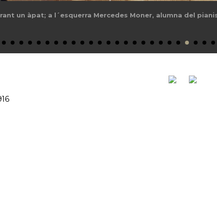
itor Ernest Schelling
916