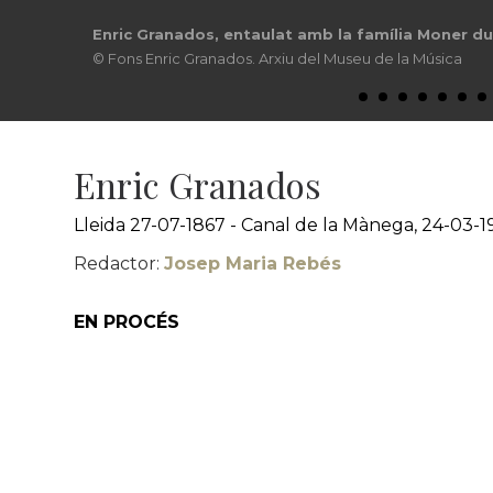
Retrat d´Enric Granados amb el pianista i compos
© Fons Enric Granados. Arxiu del Museu de la Música
Enric Granados
Lleida 27-07-1867 - Canal de la Mànega, 24-03-1
Redactor:
Josep Maria Rebés
EN PROCÉS