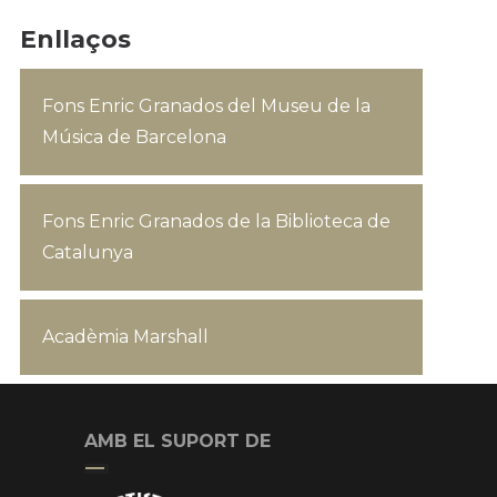
Enllaços
Fons Enric Granados del Museu de la
Música de Barcelona
Fons Enric Granados de la Biblioteca de
Catalunya
Acadèmia Marshall
AMB EL SUPORT DE