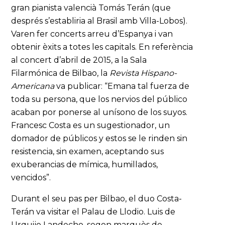
gran pianista valencià Tomás Terán (que
després s’establiria al Brasil amb Villa-Lobos).
Varen fer concerts arreu d’Espanya i van
obtenir èxits a totes les capitals. En referència
al concert d’abril de 2015, a la Sala
Filarmónica de Bilbao, la
Revista Hispano-
Americana
va publicar: “Emana tal fuerza de
toda su persona, que los nervios del público
acaban por ponerse al unísono de los suyos.
Francesc Costa es un sugestionador, un
domador de públicos y estos se le rinden sin
resistencia, sin examen, aceptando sus
exuberancias de mímica, humillados,
vencidos”.
Durant el seu pas per Bilbao, el duo Costa-
Terán va visitar el Palau de Llodio. Luis de
Urquijo Landecho, segon marquès de