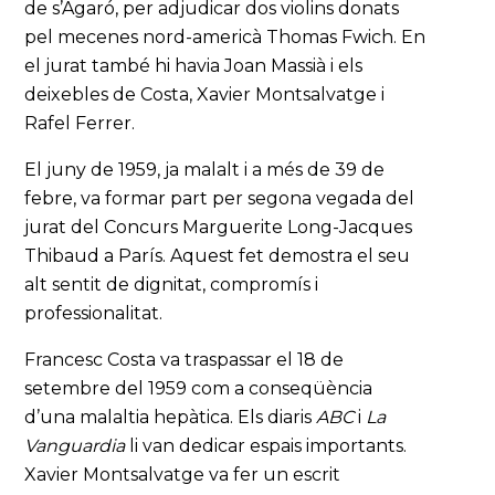
de s’Agaró, per adjudicar dos violins donats
pel mecenes nord-americà Thomas Fwich. En
el jurat també hi havia Joan Massià i els
deixebles de Costa, Xavier Montsalvatge i
Rafel Ferrer.
El juny de 1959, ja malalt i a més de 39 de
febre, va formar part per segona vegada del
jurat del Concurs Marguerite Long-Jacques
Thibaud a París. Aquest fet demostra el seu
alt sentit de dignitat, compromís i
professionalitat.
Francesc Costa va traspassar el 18 de
setembre del 1959 com a conseqüència
d’una malaltia hepàtica. Els diaris
ABC
i
La
Vanguardia
li van dedicar espais importants.
Xavier Montsalvatge va fer un escrit