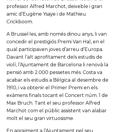
professor Alfred Marchot, deixeble i gran
amic d’Eugène Ysaÿe i de Mathieu
Crickboom.
A Brussel·les, amb només dinou anys, li van
concedir el prestigiós Premi Van Hal, en el
qual participaven joves d’arreu d’Europa.
Davant l’alt aprofitament dels estudis de
violí, l’Ajuntament de Barcelona li renovà la
pensió amb 2.000 pessetes més. Costa va
acabar els estudis a Bèlgica al desembre de
1910, i va obtenir el Primer Premi en els
exàmens finals tocant el Concert núm. 1 de
Max Bruch. Tant el seu professor Alfred
Marchot com el públic assistent van alabar
molt el seu gran virtuosisme.
En agraïment a l’Ajuntament pel seu