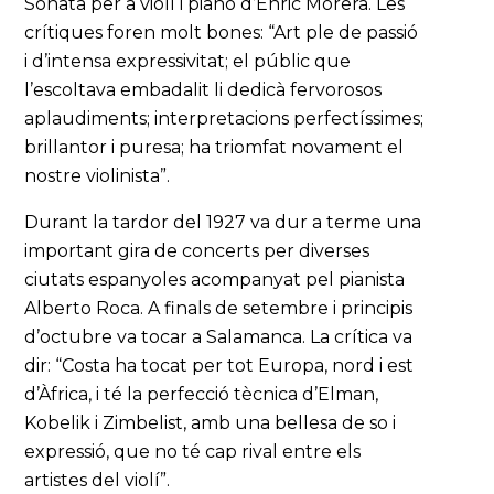
Sonata per a violí i piano d’Enric Morera. Les
crítiques foren molt bones: “Art ple de passió
i d’intensa expressivitat; el públic que
l’escoltava embadalit li dedicà fervorosos
aplaudiments; interpretacions perfectíssimes;
brillantor i puresa; ha triomfat novament el
nostre violinista”.
Durant la tardor del 1927 va dur a terme una
important gira de concerts per diverses
ciutats espanyoles acompanyat pel pianista
Alberto Roca. A finals de setembre i principis
d’octubre va tocar a Salamanca. La crítica va
dir: “Costa ha tocat per tot Europa, nord i est
d’Àfrica, i té la perfecció tècnica d’Elman,
Kobelik i Zimbelist, amb una bellesa de so i
expressió, que no té cap rival entre els
artistes del violí”.