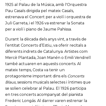
1925 al Palau de la Música, amb l'Orquestra
Pau Casals dirigida pel mateix Casals,
estrenava el Concert per a violí i orquestra de
Juli Garreta, i el 1926 va estrenar la Sonata
per a violí i piano de Jaume Pahissa.
Durant la dècada dels anys vint, a través de
l’entitat Concerts d’Estiu, va oferir recitals a
diferents indrets de Catalunya. Artistes com
Mercè Plantada, Joan Manén o Emili Vendrell
també actuaren en aquests concerts. Al
mateix temps, Costa va tenir un
protagonisme important dins els
Concerts
Blaus
, sessions musicals selectes i íntimes que
se solien celebrar al Palau. El 1926 participa
en tres concerts acompanyat del pianista
Frederic Longás. Al darrer varen estrenar la