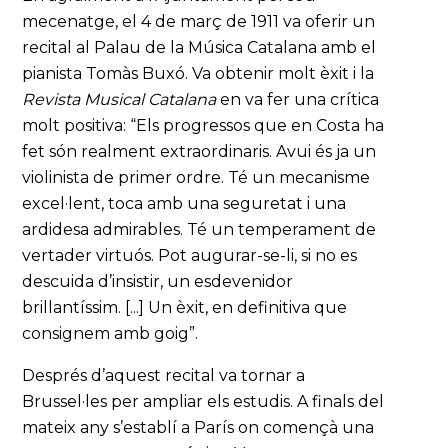
mecenatge, el 4 de març de 1911 va oferir un
recital al Palau de la Música Catalana amb el
pianista Tomàs Buxó. Va obtenir molt èxit i la
Revista Musical Catalana
en va fer una crítica
molt positiva: “Els progressos que en Costa ha
fet són realment extraordinaris. Avui és ja un
violinista de primer ordre. Té un mecanisme
excel·lent, toca amb una seguretat i una
ardidesa admirables. Té un temperament de
vertader virtuós. Pot augurar-se-li, si no es
descuida d’insistir, un esdevenidor
brillantíssim. [...] Un èxit, en definitiva que
consignem amb goig”.
Després d’aquest recital va tornar a
Brussel·les per ampliar els estudis. A finals del
mateix any s’establí a París on començà una