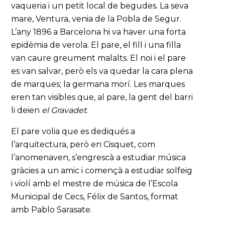
vaqueria i un petit local de begudes. La seva
mare, Ventura, venia de la Pobla de Segur.
L’any 1896 a Barcelona hi va haver una forta
epidèmia de verola. El pare, el fill i una filla
van caure greument malalts. El noi i el pare
es van salvar, però els va quedar la cara plena
de marques; la germana morí. Les marques
eren tan visibles que, al pare, la gent del barri
li deien
el Gravadet
.
El pare volia que es dediqués a
l’arquitectura, però en Cisquet, com
l’anomenaven, s’engrescà a estudiar música
gràcies a un amic i començà a estudiar solfeig
i violí amb el mestre de música de l’Escola
Municipal de Cecs, Félix de Santos, format
amb Pablo Sarasate.