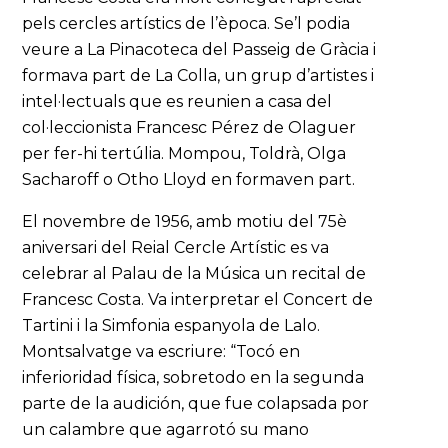
pels cercles artístics de l’època. Se’l podia
veure a La Pinacoteca del Passeig de Gràcia i
formava part de La Colla, un grup d’artistes i
intel·lectuals que es reunien a casa del
col·leccionista Francesc Pérez de Olaguer
per fer-hi tertúlia. Mompou, Toldrà, Olga
Sacharoff o Otho Lloyd en formaven part.
El novembre de 1956, amb motiu del 75è
aniversari del Reial Cercle Artístic es va
celebrar al Palau de la Música un recital de
Francesc Costa. Va interpretar el Concert de
Tartini i la Simfonia espanyola de Lalo.
Montsalvatge va escriure: “Tocó en
inferioridad física, sobretodo en la segunda
parte de la audición, que fue colapsada por
un calambre que agarrotó su mano