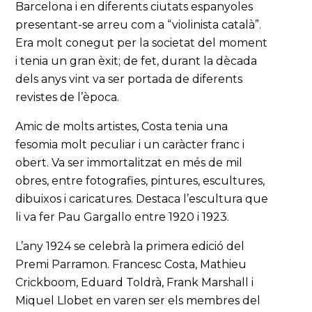
Barcelona i en diferents ciutats espanyoles
presentant-se arreu com a “violinista català”.
Era molt conegut per la societat del moment
i tenia un gran èxit; de fet, durant la dècada
dels anys vint va ser portada de diferents
revistes de l’època.
Amic de molts artistes, Costa tenia una
fesomia molt peculiar i un caràcter franc i
obert. Va ser immortalitzat en més de mil
obres, entre fotografies, pintures, escultures,
dibuixos i caricatures. Destaca l’escultura que
li va fer Pau Gargallo entre 1920 i 1923.
L’any 1924 se celebrà la primera edició del
Premi Parramon. Francesc Costa, Mathieu
Crickboom, Eduard Toldrà, Frank Marshall i
Miquel Llobet en varen ser els membres del