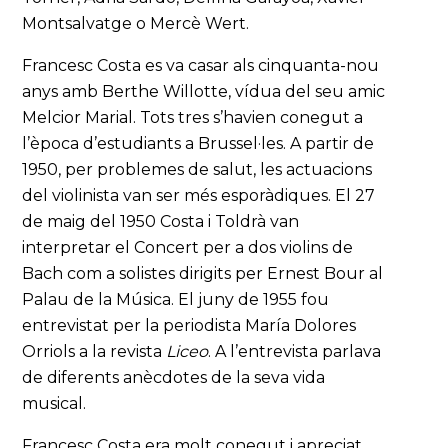
Montsalvatge o Mercè Wert.
Francesc Costa es va casar als cinquanta-nou
anys amb Berthe Willotte, vídua del seu amic
Melcior Marial. Tots tres s’havien conegut a
l’època d’estudiants a Brussel·les. A partir de
1950, per problemes de salut, les actuacions
del violinista van ser més esporàdiques. El 27
de maig del 1950 Costa i Toldrà van
interpretar el Concert per a dos violins de
Bach com a solistes dirigits per Ernest Bour al
Palau de la Música. El juny de 1955 fou
entrevistat per la periodista María Dolores
Orriols a la revista
Liceo
. A l’entrevista parlava
de diferents anècdotes de la seva vida
musical.
Francesc Costa era molt conegut i apreciat