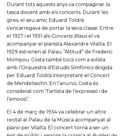
Durant tots aquests anys va compaginar la
tasca docent amb els concerts. Durant les
gires, el seu amic Eduard Toldrà
s’encarregava de portar la seva classe. Entre
el 1927 i el 1931 als
Concerts Blaus
el va
acompanyar el pianista Alexandre Vilalta. El
1929 estrenen al Palau “Altitud” de Frederic
Mompou. Costa també tocà com a solista
amb l’Orquestra d’Estudis Simfònics dirigida
per Eduard Toldrà interpretant el Concert
de Mendelssohn. En l’anunci, Costa és
considerat com “l’artista de l’expressió i de
l’emoció”.
El 4 de març de 1934 va celebrar un altre
recital al Palau de la Música acompanyat al
piano per Vilalta. El concert tornà a ser un
èxit de públic i, segons la crònica al
Butlletí de