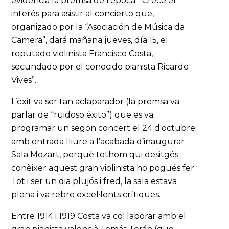
evidencia la premsa de l’època: “Crece el
interés para asistir al concierto que,
organizado por la “Asociación de Música da
Camera”, dará mañana jueves, día 15, el
reputado violinista Francisco Costa,
secundado por el conocido pianista Ricardo
Vives”.
L’èxit va ser tan aclaparador (la premsa va
parlar de “ruidoso éxito”) que es va
programar un segon concert el 24 d'octubre
amb entrada lliure a l’acabada d’inaugurar
Sala Mozart, perquè tothom qui desitgés
conèixer aquest gran violinista ho pogués fer.
Tot i ser un dia plujós i fred, la sala estava
plena i va rebre excel·lents crítiques.
Entre 1914 i 1919 Costa va col·laborar amb el