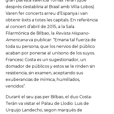
gran pianista valencià Tomás Terán (que
després s’establiria al Brasil amb Villa-Lobos).
Varen fer concerts arreu d’Espanya i van
obtenir èxits a totes les capitals. En referència
al concert d’abril de 2015, a la Sala
Filarmónica de Bilbao, la
Revista Hispano-
Americana
va publicar: “Emana tal fuerza de
toda su persona, que los nervios del público
acaban por ponerse al unísono de los suyos.
Francesc Costa es un sugestionador, un
domador de públicos y estos se le rinden sin
resistencia, sin examen, aceptando sus
exuberancias de mímica, humillados,
vencidos”.
Durant el seu pas per Bilbao, el duo Costa-
Terán va visitar el Palau de Llodio. Luis de
Urquijo Landecho, segon marquès de