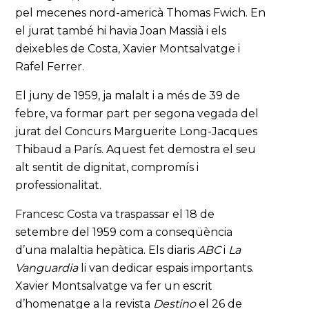
pel mecenes nord-americà Thomas Fwich. En
el jurat també hi havia Joan Massià i els
deixebles de Costa, Xavier Montsalvatge i
Rafel Ferrer.
El juny de 1959, ja malalt i a més de 39 de
febre, va formar part per segona vegada del
jurat del Concurs Marguerite Long-Jacques
Thibaud a París. Aquest fet demostra el seu
alt sentit de dignitat, compromís i
professionalitat.
Francesc Costa va traspassar el 18 de
setembre del 1959 com a conseqüència
d’una malaltia hepàtica. Els diaris
ABC
i
La
Vanguardia
li van dedicar espais importants.
Xavier Montsalvatge va fer un escrit
d’homenatge a la revista
Destino
el 26 de