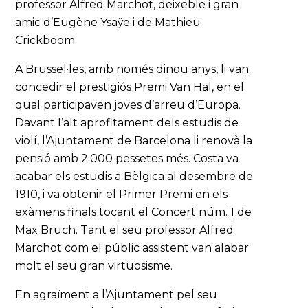
professor Alfred Marchot, deixeble i gran
amic d’Eugène Ysaÿe i de Mathieu
Crickboom.
A Brussel·les, amb només dinou anys, li van
concedir el prestigiós Premi Van Hal, en el
qual participaven joves d’arreu d’Europa.
Davant l’alt aprofitament dels estudis de
violí, l’Ajuntament de Barcelona li renovà la
pensió amb 2.000 pessetes més. Costa va
acabar els estudis a Bèlgica al desembre de
1910, i va obtenir el Primer Premi en els
exàmens finals tocant el Concert núm. 1 de
Max Bruch. Tant el seu professor Alfred
Marchot com el públic assistent van alabar
molt el seu gran virtuosisme.
En agraïment a l’Ajuntament pel seu