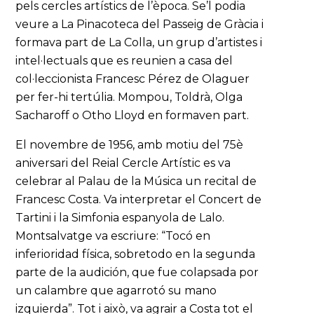
pels cercles artístics de l’època. Se’l podia
veure a La Pinacoteca del Passeig de Gràcia i
formava part de La Colla, un grup d’artistes i
intel·lectuals que es reunien a casa del
col·leccionista Francesc Pérez de Olaguer
per fer-hi tertúlia. Mompou, Toldrà, Olga
Sacharoff o Otho Lloyd en formaven part.
El novembre de 1956, amb motiu del 75è
aniversari del Reial Cercle Artístic es va
celebrar al Palau de la Música un recital de
Francesc Costa. Va interpretar el Concert de
Tartini i la Simfonia espanyola de Lalo.
Montsalvatge va escriure: “Tocó en
inferioridad física, sobretodo en la segunda
parte de la audición, que fue colapsada por
un calambre que agarrotó su mano
izquierda”. Tot i això, va agrair a Costa tot el