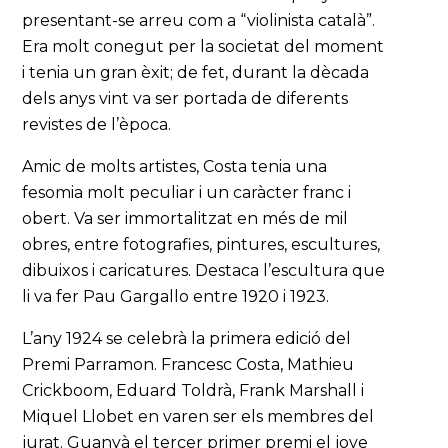
presentant-se arreu com a “violinista català”.
Era molt conegut per la societat del moment
i tenia un gran èxit; de fet, durant la dècada
dels anys vint va ser portada de diferents
revistes de l’època.
Amic de molts artistes, Costa tenia una
fesomia molt peculiar i un caràcter franc i
obert. Va ser immortalitzat en més de mil
obres, entre fotografies, pintures, escultures,
dibuixos i caricatures. Destaca l’escultura que
li va fer Pau Gargallo entre 1920 i 1923.
L’any 1924 se celebrà la primera edició del
Premi Parramon. Francesc Costa, Mathieu
Crickboom, Eduard Toldrà, Frank Marshall i
Miquel Llobet en varen ser els membres del
jurat. Guanyà el tercer primer premi el jove