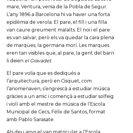
mare, Ventura, venia de la Pobla de Segur.
L’any 1896 a Barcelona hi va haver una forta
epidèmia de verola. El pare, el fill i una filla
van caure greument malalts. El noi i el pare
es van salvar, però els va quedar la cara plena
de marques; la germana morí. Les marques
eren tan visibles que, al pare, la gent del barri
li deien
el Gravadet
.
El pare volia que es dediqués a
l’arquitectura, però en Cisquet, com
l’anomenaven, s’engrescà a estudiar música
gràcies a un amic i començà a estudiar solfeig
i violí amb el mestre de música de l’Escola
Municipal de Cecs, Félix de Santos, format
amb Pablo Sarasate.
Als deu anys el van matricular a l’Escola