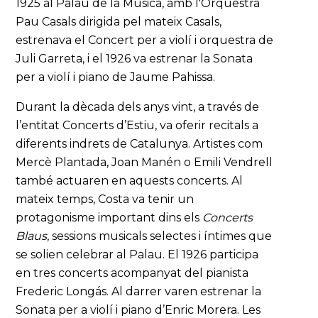
1925 al Palau de la Música, amb l'Orquestra
Pau Casals dirigida pel mateix Casals,
estrenava el Concert per a violí i orquestra de
Juli Garreta, i el 1926 va estrenar la Sonata
per a violí i piano de Jaume Pahissa.
Durant la dècada dels anys vint, a través de
l’entitat Concerts d’Estiu, va oferir recitals a
diferents indrets de Catalunya. Artistes com
Mercè Plantada, Joan Manén o Emili Vendrell
també actuaren en aquests concerts. Al
mateix temps, Costa va tenir un
protagonisme important dins els
Concerts
Blaus
, sessions musicals selectes i íntimes que
se solien celebrar al Palau. El 1926 participa
en tres concerts acompanyat del pianista
Frederic Longás. Al darrer varen estrenar la
Sonata per a violí i piano d’Enric Morera. Les