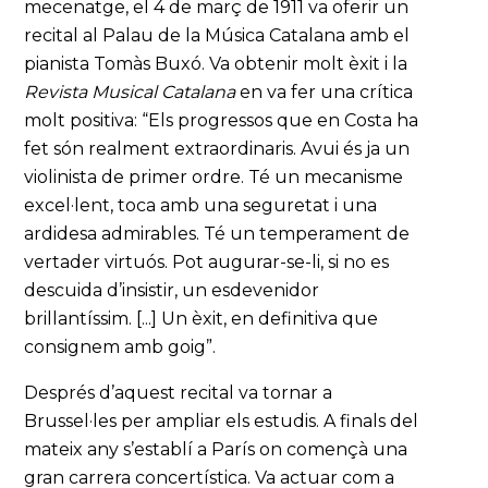
mecenatge, el 4 de març de 1911 va oferir un
recital al Palau de la Música Catalana amb el
pianista Tomàs Buxó. Va obtenir molt èxit i la
Revista Musical Catalana
en va fer una crítica
molt positiva: “Els progressos que en Costa ha
fet són realment extraordinaris. Avui és ja un
violinista de primer ordre. Té un mecanisme
excel·lent, toca amb una seguretat i una
ardidesa admirables. Té un temperament de
vertader virtuós. Pot augurar-se-li, si no es
descuida d’insistir, un esdevenidor
brillantíssim. [...] Un èxit, en definitiva que
consignem amb goig”.
Després d’aquest recital va tornar a
Brussel·les per ampliar els estudis. A finals del
mateix any s’establí a París on començà una
gran carrera concertística. Va actuar com a