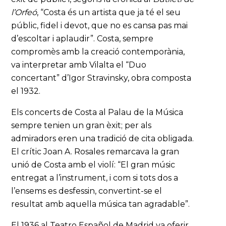
l’Orfeó
, “Costa és un artista que ja té el seu
públic, fidel i devot, que no es cansa pas mai
d’escoltar i aplaudir”. Costa, sempre
compromès amb la creació contemporània,
va interpretar amb Vilalta el “Duo
concertant” d’Igor Stravinsky, obra composta
el 1932.
Els concerts de Costa al Palau de la Música
sempre tenien un gran èxit; per als
admiradors eren una tradició de cita obligada.
El crític Joan A. Rosales remarcava la gran
unió de Costa amb el violí: “El gran músic
entregat a l’instrument, i com si tots dos a
l’ensems es desfessin, convertint-se el
resultat amb aquella música tan agradable”.
El 1936 al Teatro Español de Madrid va oferir