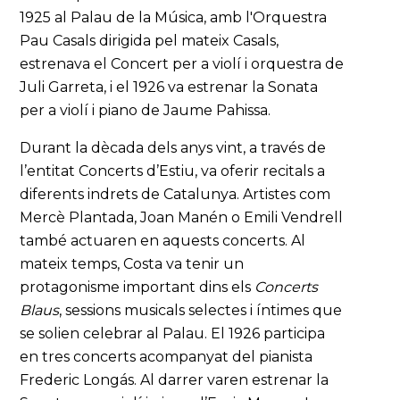
1925 al Palau de la Música, amb l'Orquestra
Pau Casals dirigida pel mateix Casals,
estrenava el Concert per a violí i orquestra de
Juli Garreta, i el 1926 va estrenar la Sonata
per a violí i piano de Jaume Pahissa.
Durant la dècada dels anys vint, a través de
l’entitat Concerts d’Estiu, va oferir recitals a
diferents indrets de Catalunya. Artistes com
Mercè Plantada, Joan Manén o Emili Vendrell
també actuaren en aquests concerts. Al
mateix temps, Costa va tenir un
protagonisme important dins els
Concerts
Blaus
, sessions musicals selectes i íntimes que
se solien celebrar al Palau. El 1926 participa
en tres concerts acompanyat del pianista
Frederic Longás. Al darrer varen estrenar la