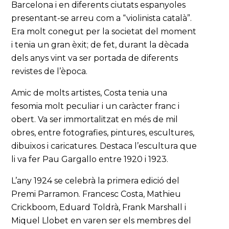
Barcelona i en diferents ciutats espanyoles
presentant-se arreu com a “violinista català”.
Era molt conegut per la societat del moment
i tenia un gran èxit; de fet, durant la dècada
dels anys vint va ser portada de diferents
revistes de l’època.
Amic de molts artistes, Costa tenia una
fesomia molt peculiar i un caràcter franc i
obert. Va ser immortalitzat en més de mil
obres, entre fotografies, pintures, escultures,
dibuixos i caricatures. Destaca l’escultura que
li va fer Pau Gargallo entre 1920 i 1923.
L’any 1924 se celebrà la primera edició del
Premi Parramon. Francesc Costa, Mathieu
Crickboom, Eduard Toldrà, Frank Marshall i
Miquel Llobet en varen ser els membres del