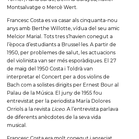
Montsalvatge o Mercè Wert.
Francesc Costa es va casar als cinquanta-nou
anys amb Berthe Willotte, vídua del seu amic
Melcior Marial. Tots tres s’havien conegut a
l’època d’estudiants a Brussel·les. A partir de
1950, per problemes de salut, les actuacions
del violinista van ser més esporàdiques. El 27
de maig del 1950 Costa i Toldrà van
interpretar el Concert per a dos violins de
Bach com a solistes dirigits per Ernest Bour al
Palau de la Música. El juny de 1955 fou
entrevistat per la periodista María Dolores
Orriols a la revista
Liceo
. A l’entrevista parlava
de diferents anècdotes de la seva vida
musical.
Francesc Costa era molt conegut i apreciat