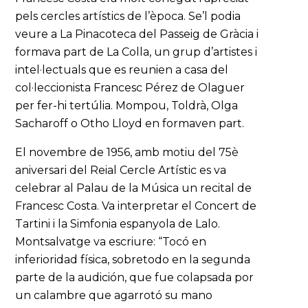
pels cercles artístics de l’època. Se’l podia
veure a La Pinacoteca del Passeig de Gràcia i
formava part de La Colla, un grup d’artistes i
intel·lectuals que es reunien a casa del
col·leccionista Francesc Pérez de Olaguer
per fer-hi tertúlia. Mompou, Toldrà, Olga
Sacharoff o Otho Lloyd en formaven part.
El novembre de 1956, amb motiu del 75è
aniversari del Reial Cercle Artístic es va
celebrar al Palau de la Música un recital de
Francesc Costa. Va interpretar el Concert de
Tartini i la Simfonia espanyola de Lalo.
Montsalvatge va escriure: “Tocó en
inferioridad física, sobretodo en la segunda
parte de la audición, que fue colapsada por
un calambre que agarrotó su mano