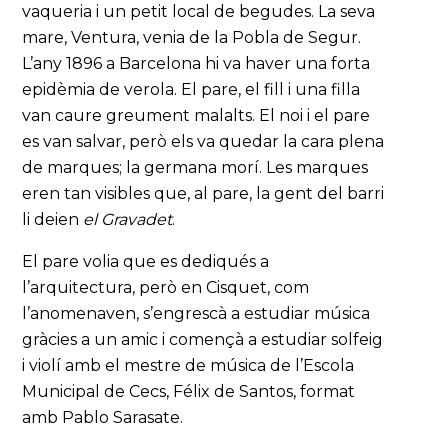
vaqueria i un petit local de begudes. La seva
mare, Ventura, venia de la Pobla de Segur.
L’any 1896 a Barcelona hi va haver una forta
epidèmia de verola. El pare, el fill i una filla
van caure greument malalts. El noi i el pare
es van salvar, però els va quedar la cara plena
de marques; la germana morí. Les marques
eren tan visibles que, al pare, la gent del barri
li deien
el Gravadet
.
El pare volia que es dediqués a
l’arquitectura, però en Cisquet, com
l’anomenaven, s’engrescà a estudiar música
gràcies a un amic i començà a estudiar solfeig
i violí amb el mestre de música de l’Escola
Municipal de Cecs, Félix de Santos, format
amb Pablo Sarasate.