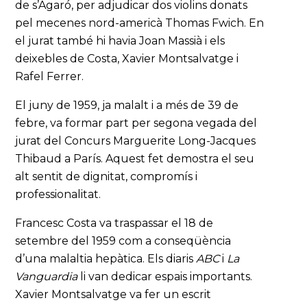
de s’Agaró, per adjudicar dos violins donats
pel mecenes nord-americà Thomas Fwich. En
el jurat també hi havia Joan Massià i els
deixebles de Costa, Xavier Montsalvatge i
Rafel Ferrer.
El juny de 1959, ja malalt i a més de 39 de
febre, va formar part per segona vegada del
jurat del Concurs Marguerite Long-Jacques
Thibaud a París. Aquest fet demostra el seu
alt sentit de dignitat, compromís i
professionalitat.
Francesc Costa va traspassar el 18 de
setembre del 1959 com a conseqüència
d’una malaltia hepàtica. Els diaris
ABC
i
La
Vanguardia
li van dedicar espais importants.
Xavier Montsalvatge va fer un escrit