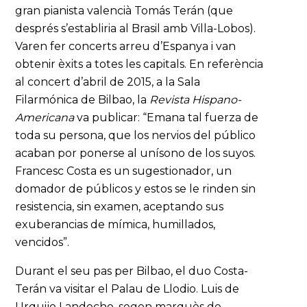
gran pianista valencià Tomás Terán (que
després s’establiria al Brasil amb Villa-Lobos).
Varen fer concerts arreu d’Espanya i van
obtenir èxits a totes les capitals. En referència
al concert d’abril de 2015, a la Sala
Filarmónica de Bilbao, la
Revista Hispano-
Americana
va publicar: “Emana tal fuerza de
toda su persona, que los nervios del público
acaban por ponerse al unísono de los suyos.
Francesc Costa es un sugestionador, un
domador de públicos y estos se le rinden sin
resistencia, sin examen, aceptando sus
exuberancias de mímica, humillados,
vencidos”.
Durant el seu pas per Bilbao, el duo Costa-
Terán va visitar el Palau de Llodio. Luis de
Urquijo Landecho, segon marquès de