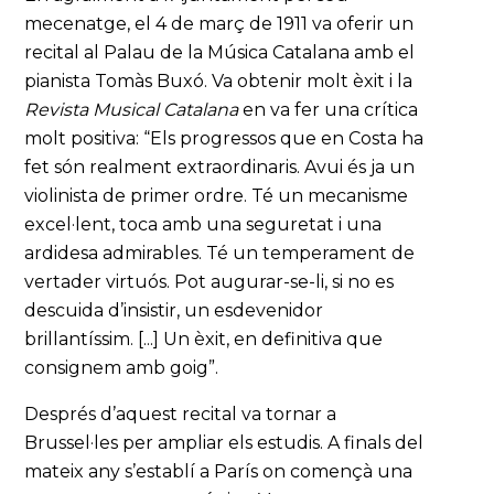
mecenatge, el 4 de març de 1911 va oferir un
recital al Palau de la Música Catalana amb el
pianista Tomàs Buxó. Va obtenir molt èxit i la
Revista Musical Catalana
en va fer una crítica
molt positiva: “Els progressos que en Costa ha
fet són realment extraordinaris. Avui és ja un
violinista de primer ordre. Té un mecanisme
excel·lent, toca amb una seguretat i una
ardidesa admirables. Té un temperament de
vertader virtuós. Pot augurar-se-li, si no es
descuida d’insistir, un esdevenidor
brillantíssim. [...] Un èxit, en definitiva que
consignem amb goig”.
Després d’aquest recital va tornar a
Brussel·les per ampliar els estudis. A finals del
mateix any s’establí a París on començà una