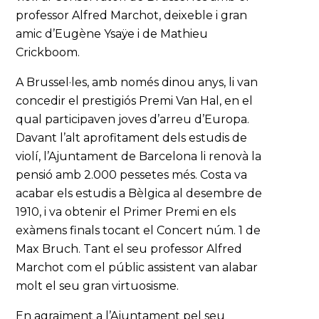
professor Alfred Marchot, deixeble i gran
amic d’Eugène Ysaÿe i de Mathieu
Crickboom.
A Brussel·les, amb només dinou anys, li van
concedir el prestigiós Premi Van Hal, en el
qual participaven joves d’arreu d’Europa.
Davant l’alt aprofitament dels estudis de
violí, l’Ajuntament de Barcelona li renovà la
pensió amb 2.000 pessetes més. Costa va
acabar els estudis a Bèlgica al desembre de
1910, i va obtenir el Primer Premi en els
exàmens finals tocant el Concert núm. 1 de
Max Bruch. Tant el seu professor Alfred
Marchot com el públic assistent van alabar
molt el seu gran virtuosisme.
En agraïment a l’Ajuntament pel seu