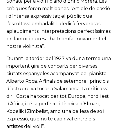
Sonata per a violí i piano d’Enric Morera. Les
crítiques foren molt bones: “Art ple de passió
i d’intensa expressivitat; el públic que
l’escoltava embadalit li dedicà fervorosos
aplaudiments; interpretacions perfectíssimes;
brillantor i puresa; ha triomfat novament el
nostre violinista”.
Durant la tardor del 1927 va dur a terme una
important gira de concerts per diverses
ciutats espanyoles acompanyat pel pianista
Alberto Roca. A finals de setembre i principis
d’octubre va tocar a Salamanca. La crítica va
dir: “Costa ha tocat per tot Europa, nord i est
d’Àfrica, i té la perfecció tècnica d’Elman,
Kobelik i Zimbelist, amb una bellesa de so i
expressió, que no té cap rival entre els
artistes del violí”.