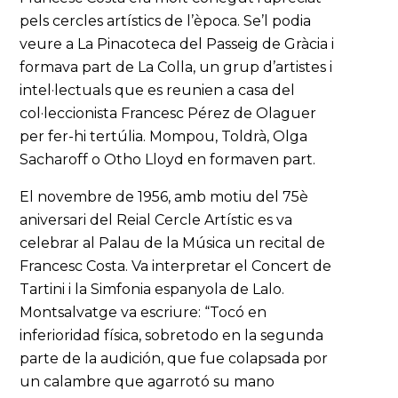
pels cercles artístics de l’època. Se’l podia
veure a La Pinacoteca del Passeig de Gràcia i
formava part de La Colla, un grup d’artistes i
intel·lectuals que es reunien a casa del
col·leccionista Francesc Pérez de Olaguer
per fer-hi tertúlia. Mompou, Toldrà, Olga
Sacharoff o Otho Lloyd en formaven part.
El novembre de 1956, amb motiu del 75è
aniversari del Reial Cercle Artístic es va
celebrar al Palau de la Música un recital de
Francesc Costa. Va interpretar el Concert de
Tartini i la Simfonia espanyola de Lalo.
Montsalvatge va escriure: “Tocó en
inferioridad física, sobretodo en la segunda
parte de la audición, que fue colapsada por
un calambre que agarrotó su mano