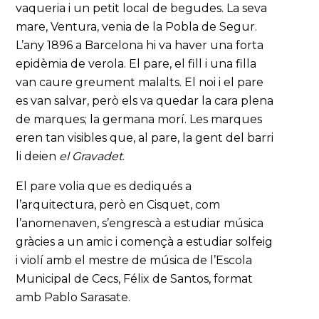
vaqueria i un petit local de begudes. La seva
mare, Ventura, venia de la Pobla de Segur.
L’any 1896 a Barcelona hi va haver una forta
epidèmia de verola. El pare, el fill i una filla
van caure greument malalts. El noi i el pare
es van salvar, però els va quedar la cara plena
de marques; la germana morí. Les marques
eren tan visibles que, al pare, la gent del barri
li deien
el Gravadet
.
El pare volia que es dediqués a
l’arquitectura, però en Cisquet, com
l’anomenaven, s’engrescà a estudiar música
gràcies a un amic i començà a estudiar solfeig
i violí amb el mestre de música de l’Escola
Municipal de Cecs, Félix de Santos, format
amb Pablo Sarasate.