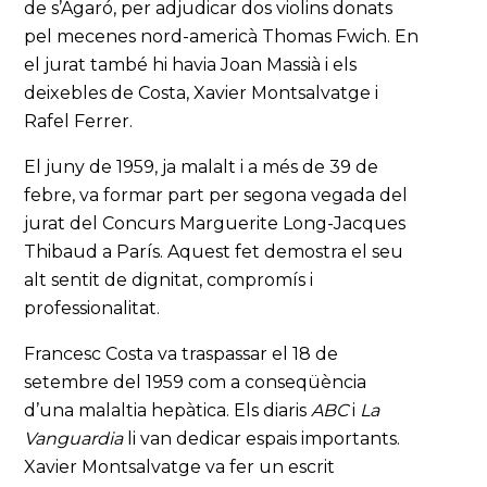
de s’Agaró, per adjudicar dos violins donats
pel mecenes nord-americà Thomas Fwich. En
el jurat també hi havia Joan Massià i els
deixebles de Costa, Xavier Montsalvatge i
Rafel Ferrer.
El juny de 1959, ja malalt i a més de 39 de
febre, va formar part per segona vegada del
jurat del Concurs Marguerite Long-Jacques
Thibaud a París. Aquest fet demostra el seu
alt sentit de dignitat, compromís i
professionalitat.
Francesc Costa va traspassar el 18 de
setembre del 1959 com a conseqüència
d’una malaltia hepàtica. Els diaris
ABC
i
La
Vanguardia
li van dedicar espais importants.
Xavier Montsalvatge va fer un escrit