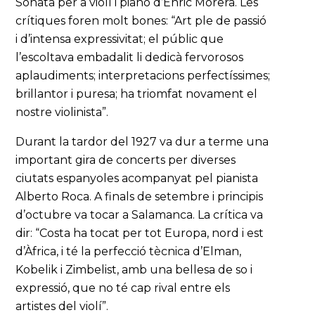
Sonata per a violí i piano d’Enric Morera. Les
crítiques foren molt bones: “Art ple de passió
i d’intensa expressivitat; el públic que
l’escoltava embadalit li dedicà fervorosos
aplaudiments; interpretacions perfectíssimes;
brillantor i puresa; ha triomfat novament el
nostre violinista”.
Durant la tardor del 1927 va dur a terme una
important gira de concerts per diverses
ciutats espanyoles acompanyat pel pianista
Alberto Roca. A finals de setembre i principis
d’octubre va tocar a Salamanca. La crítica va
dir: “Costa ha tocat per tot Europa, nord i est
d’Àfrica, i té la perfecció tècnica d’Elman,
Kobelik i Zimbelist, amb una bellesa de so i
expressió, que no té cap rival entre els
artistes del violí”.