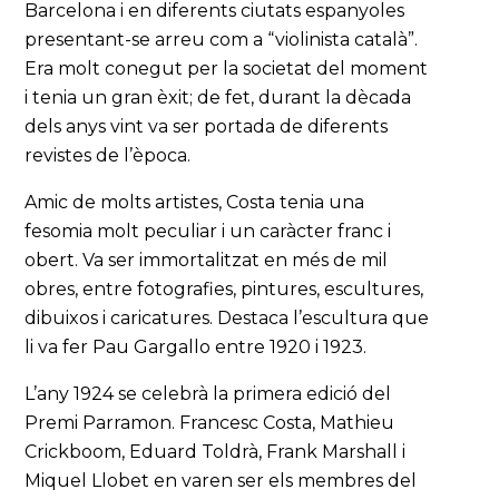
Barcelona i en diferents ciutats espanyoles
presentant-se arreu com a “violinista català”.
Era molt conegut per la societat del moment
i tenia un gran èxit; de fet, durant la dècada
dels anys vint va ser portada de diferents
revistes de l’època.
Amic de molts artistes, Costa tenia una
fesomia molt peculiar i un caràcter franc i
obert. Va ser immortalitzat en més de mil
obres, entre fotografies, pintures, escultures,
dibuixos i caricatures. Destaca l’escultura que
li va fer Pau Gargallo entre 1920 i 1923.
L’any 1924 se celebrà la primera edició del
Premi Parramon. Francesc Costa, Mathieu
Crickboom, Eduard Toldrà, Frank Marshall i
Miquel Llobet en varen ser els membres del