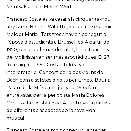
Montsalvatge o Mercè Wert.
Francesc Costa es va casar als cinquanta-nou
anys amb Berthe Willotte, vídua del seu amic
Melcior Marial. Tots tres s’havien conegut a
l’època d’estudiants a Brussel·les. A partir de
1950, per problemes de salut, les actuacions
del violinista van ser més esporàdiques. El 27
de maig del 1950 Costa i Toldrà van
interpretar el Concert per a dos violins de
Bach com a solistes dirigits per Ernest Bour al
Palau de la Música. El juny de 1955 fou
entrevistat per la periodista María Dolores
Orriols a la revista
Liceo
. A l’entrevista parlava
de diferents anècdotes de la seva vida
musical.
Francesc Costa era molt conegut i apreciat