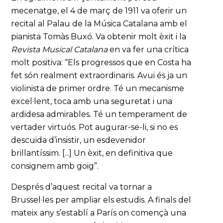
mecenatge, el 4 de març de 1911 va oferir un
recital al Palau de la Música Catalana amb el
pianista Tomàs Buxó. Va obtenir molt èxit i la
Revista Musical Catalana
en va fer una crítica
molt positiva: “Els progressos que en Costa ha
fet són realment extraordinaris. Avui és ja un
violinista de primer ordre. Té un mecanisme
excel·lent, toca amb una seguretat i una
ardidesa admirables. Té un temperament de
vertader virtuós. Pot augurar-se-li, si no es
descuida d’insistir, un esdevenidor
brillantíssim. [...] Un èxit, en definitiva que
consignem amb goig”.
Després d’aquest recital va tornar a
Brussel·les per ampliar els estudis. A finals del
mateix any s’establí a París on començà una