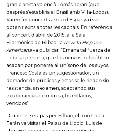
gran pianista valencià Tomás Terán (que
després s’establiria al Brasil amb Villa-Lobos).
Varen fer concerts arreu d’Espanya i van
obtenir èxits a totes les capitals. En referència
al concert d’abril de 2015, a la Sala
Filarmónica de Bilbao, la
Revista Hispano-
Americana
va publicar: “Emana tal fuerza de
toda su persona, que los nervios del público
acaban por ponerse al unísono de los suyos.
Francesc Costa es un sugestionador, un
domador de públicos y estos se le rinden sin
resistencia, sin examen, aceptando sus
exuberancias de mímica, humillados,
vencidos”.
Durant el seu pas per Bilbao, el duo Costa-
Terán va visitar el Palau de Llodio. Luis de
Urquijo Landecho, segon marquès de