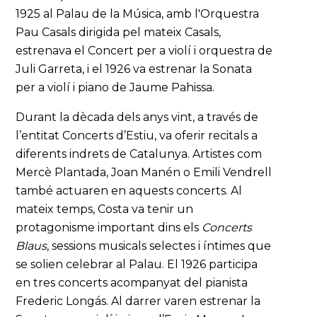
1925 al Palau de la Música, amb l'Orquestra
Pau Casals dirigida pel mateix Casals,
estrenava el Concert per a violí i orquestra de
Juli Garreta, i el 1926 va estrenar la Sonata
per a violí i piano de Jaume Pahissa.
Durant la dècada dels anys vint, a través de
l’entitat Concerts d’Estiu, va oferir recitals a
diferents indrets de Catalunya. Artistes com
Mercè Plantada, Joan Manén o Emili Vendrell
també actuaren en aquests concerts. Al
mateix temps, Costa va tenir un
protagonisme important dins els
Concerts
Blaus
, sessions musicals selectes i íntimes que
se solien celebrar al Palau. El 1926 participa
en tres concerts acompanyat del pianista
Frederic Longás. Al darrer varen estrenar la