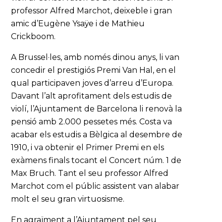
professor Alfred Marchot, deixeble i gran
amic d’Eugène Ysaÿe i de Mathieu
Crickboom.
A Brussel·les, amb només dinou anys, li van
concedir el prestigiós Premi Van Hal, en el
qual participaven joves d’arreu d’Europa.
Davant l’alt aprofitament dels estudis de
violí, l’Ajuntament de Barcelona li renovà la
pensió amb 2.000 pessetes més. Costa va
acabar els estudis a Bèlgica al desembre de
1910, i va obtenir el Primer Premi en els
exàmens finals tocant el Concert núm. 1 de
Max Bruch. Tant el seu professor Alfred
Marchot com el públic assistent van alabar
molt el seu gran virtuosisme.
En agraïment a l’Ajuntament pel seu