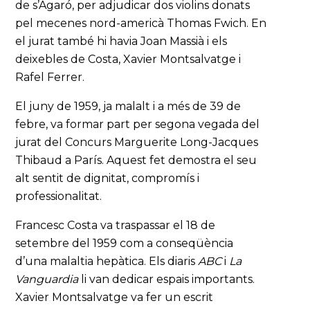
de s’Agaró, per adjudicar dos violins donats
pel mecenes nord-americà Thomas Fwich. En
el jurat també hi havia Joan Massià i els
deixebles de Costa, Xavier Montsalvatge i
Rafel Ferrer.
El juny de 1959, ja malalt i a més de 39 de
febre, va formar part per segona vegada del
jurat del Concurs Marguerite Long-Jacques
Thibaud a París. Aquest fet demostra el seu
alt sentit de dignitat, compromís i
professionalitat.
Francesc Costa va traspassar el 18 de
setembre del 1959 com a conseqüència
d’una malaltia hepàtica. Els diaris
ABC
i
La
Vanguardia
li van dedicar espais importants.
Xavier Montsalvatge va fer un escrit