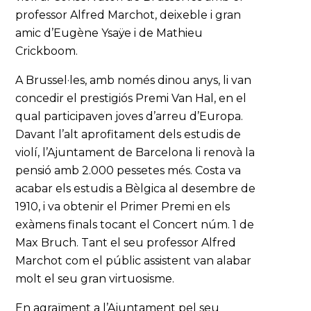
professor Alfred Marchot, deixeble i gran
amic d’Eugène Ysaÿe i de Mathieu
Crickboom.
A Brussel·les, amb només dinou anys, li van
concedir el prestigiós Premi Van Hal, en el
qual participaven joves d’arreu d’Europa.
Davant l’alt aprofitament dels estudis de
violí, l’Ajuntament de Barcelona li renovà la
pensió amb 2.000 pessetes més. Costa va
acabar els estudis a Bèlgica al desembre de
1910, i va obtenir el Primer Premi en els
exàmens finals tocant el Concert núm. 1 de
Max Bruch. Tant el seu professor Alfred
Marchot com el públic assistent van alabar
molt el seu gran virtuosisme.
En agraïment a l’Ajuntament pel seu