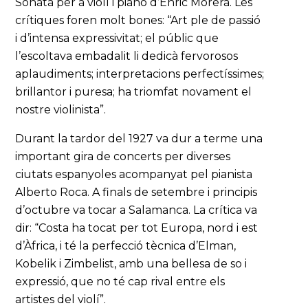
Sonata per a violí i piano d’Enric Morera. Les
crítiques foren molt bones: “Art ple de passió
i d’intensa expressivitat; el públic que
l’escoltava embadalit li dedicà fervorosos
aplaudiments; interpretacions perfectíssimes;
brillantor i puresa; ha triomfat novament el
nostre violinista”.
Durant la tardor del 1927 va dur a terme una
important gira de concerts per diverses
ciutats espanyoles acompanyat pel pianista
Alberto Roca. A finals de setembre i principis
d’octubre va tocar a Salamanca. La crítica va
dir: “Costa ha tocat per tot Europa, nord i est
d’Àfrica, i té la perfecció tècnica d’Elman,
Kobelik i Zimbelist, amb una bellesa de so i
expressió, que no té cap rival entre els
artistes del violí”.