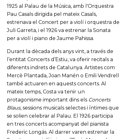
1925 al Palau de la Música, amb l'Orquestra
Pau Casals dirigida pel mateix Casals,
estrenava el Concert per a violí i orquestra de
Juli Garreta, i el 1926 va estrenar la Sonata
per a violí i piano de Jaume Pahissa.
Durant la dècada dels anys vint, a través de
l’entitat Concerts d’Estiu, va oferir recitals a
diferents indrets de Catalunya. Artistes com
Mercè Plantada, Joan Manén o Emili Vendrell
també actuaren en aquests concerts. Al
mateix temps, Costa va tenir un
protagonisme important dins els
Concerts
Blaus
, sessions musicals selectes i íntimes que
se solien celebrar al Palau. El 1926 participa
en tres concerts acompanyat del pianista
Frederic Longás. Al darrer varen estrenar la