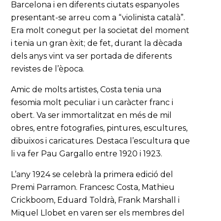
Barcelona i en diferents ciutats espanyoles
presentant-se arreu com a “violinista català”.
Era molt conegut per la societat del moment
i tenia un gran èxit; de fet, durant la dècada
dels anys vint va ser portada de diferents
revistes de l’època.
Amic de molts artistes, Costa tenia una
fesomia molt peculiar i un caràcter franc i
obert. Va ser immortalitzat en més de mil
obres, entre fotografies, pintures, escultures,
dibuixos i caricatures. Destaca l’escultura que
li va fer Pau Gargallo entre 1920 i 1923.
L’any 1924 se celebrà la primera edició del
Premi Parramon. Francesc Costa, Mathieu
Crickboom, Eduard Toldrà, Frank Marshall i
Miquel Llobet en varen ser els membres del