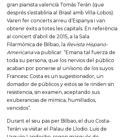
gran pianista valencià Tomás Terán (que
després s’establiria al Brasil amb Villa-Lobos).
Varen fer concerts arreu d’Espanya i van
obtenir èxits a totes les capitals. En referència
al concert d’abril de 2015, a la Sala
Filarmónica de Bilbao, la
Revista Hispano-
Americana
va publicar: “Emana tal fuerza de
toda su persona, que los nervios del público
acaban por ponerse al unísono de los suyos.
Francesc Costa es un sugestionador, un
domador de públicos y estos se le rinden sin
resistencia, sin examen, aceptando sus
exuberancias de mímica, humillados,
vencidos”.
Durant el seu pas per Bilbao, el duo Costa-
Terán va visitar el Palau de Llodio. Luis de
Urquijo Landecho, segon marquès de