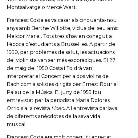
Montsalvatge o Mercè Wert.
Francesc Costa es va casar als cinquanta-nou
anys amb Berthe Willotte, vídua del seu amic
Melcior Marial. Tots tres s’havien conegut a
l’època d’estudiants a Brussel·les. A partir de
1950, per problemes de salut, les actuacions
del violinista van ser més esporàdiques. El 27
de maig del 1950 Costa i Toldrà van
interpretar el Concert per a dos violins de
Bach com a solistes dirigits per Ernest Bour al
Palau de la Música. El juny de 1955 fou
entrevistat per la periodista María Dolores
Orriols a la revista
Liceo
. A l’entrevista parlava
de diferents anècdotes de la seva vida
musical.
Francesc Costa era molt conegut i apreciat