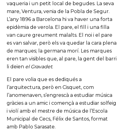
vaqueria i un petit local de begudes. La seva
mare, Ventura, venia de la Pobla de Segur.
L’any 1896 a Barcelona hi va haver una forta
epidèmia de verola. El pare, el fill i una filla
van caure greument malalts. El noi i el pare
es van salvar, però els va quedar la cara plena
de marques; la germana morí. Les marques
eren tan visibles que, al pare, la gent del barri
li deien
el Gravadet
.
El pare volia que es dediqués a
l’arquitectura, però en Cisquet, com
l’anomenaven, s’engrescà a estudiar música
gràcies a un amic i començà a estudiar solfeig
i violí amb el mestre de música de l’Escola
Municipal de Cecs, Félix de Santos, format
amb Pablo Sarasate.