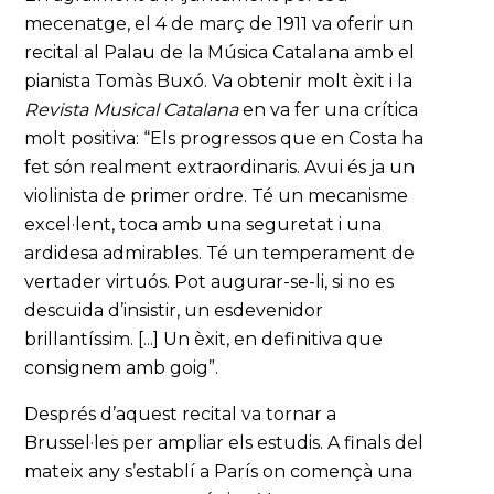
mecenatge, el 4 de març de 1911 va oferir un
recital al Palau de la Música Catalana amb el
pianista Tomàs Buxó. Va obtenir molt èxit i la
Revista Musical Catalana
en va fer una crítica
molt positiva: “Els progressos que en Costa ha
fet són realment extraordinaris. Avui és ja un
violinista de primer ordre. Té un mecanisme
excel·lent, toca amb una seguretat i una
ardidesa admirables. Té un temperament de
vertader virtuós. Pot augurar-se-li, si no es
descuida d’insistir, un esdevenidor
brillantíssim. [...] Un èxit, en definitiva que
consignem amb goig”.
Després d’aquest recital va tornar a
Brussel·les per ampliar els estudis. A finals del
mateix any s’establí a París on començà una