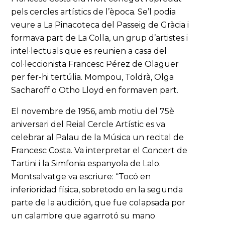
pels cercles artístics de l’època. Se’l podia
veure a La Pinacoteca del Passeig de Gràcia i
formava part de La Colla, un grup d’artistes i
intel·lectuals que es reunien a casa del
col·leccionista Francesc Pérez de Olaguer
per fer-hi tertúlia. Mompou, Toldrà, Olga
Sacharoff o Otho Lloyd en formaven part.
El novembre de 1956, amb motiu del 75è
aniversari del Reial Cercle Artístic es va
celebrar al Palau de la Música un recital de
Francesc Costa. Va interpretar el Concert de
Tartini i la Simfonia espanyola de Lalo.
Montsalvatge va escriure: “Tocó en
inferioridad física, sobretodo en la segunda
parte de la audición, que fue colapsada por
un calambre que agarrotó su mano