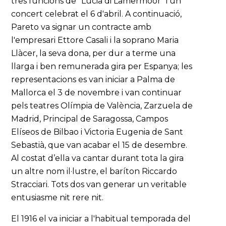
tres funcions de "Lucia di Lamermoor" i un
concert celebrat el 6 d'abril. A continuació,
Pareto va signar un contracte amb
l'empresari Ettore Casali i la soprano Maria
Llàcer, la seva dona, per dur a terme una
llarga i ben remunerada gira per Espanya; les
representacions es van iniciar a Palma de
Mallorca el 3 de novembre i van continuar
pels teatres Olímpia de València, Zarzuela de
Madrid, Principal de Saragossa, Campos
Elíseos de Bilbao i Victoria Eugenia de Sant
Sebastià, que van acabar el 15 de desembre.
Al costat d’ella va cantar durant tota la gira
un altre nom il·lustre, el baríton Riccardo
Stracciari. Tots dos van generar un veritable
entusiasme nit rere nit.
El 1916 el va iniciar a l'habitual temporada del