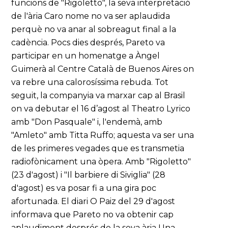
funcions de "Rigoletto", la seva interpretació
de l'ària Caro nome no va ser aplaudida
perquè no va anar al sobreagut final a la
cadència. Pocs dies després, Pareto va
participar en un homenatge a Àngel
Guimerà al Centre Català de Buenos Aires on
va rebre una calorosíssima rebuda. Tot
seguit, la companyia va marxar cap al Brasil
on va debutar el 16 d’agost al Theatro Lyrico
amb "Don Pasquale" i, l'endemà, amb
"Amleto" amb Titta Ruffo; aquesta va ser una
de les primeres vegades que es transmetia
radiofònicament una òpera. Amb "Rigoletto"
(23 d'agost) i "Il barbiere di Siviglia" (28
d'agost) es va posar fi a una gira poc
afortunada. El diari O Paiz del 29 d'agost
informava que Pareto no va obtenir cap
aplaudiment després de la seva ària Una