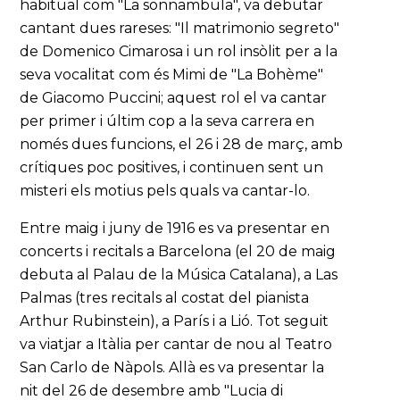
habitual com "La sonnambula", va debutar
cantant dues rareses: "Il matrimonio segreto"
de Domenico Cimarosa i un rol insòlit per a la
seva vocalitat com és Mimi de "La Bohème"
de Giacomo Puccini; aquest rol el va cantar
per primer i últim cop a la seva carrera en
només dues funcions, el 26 i 28 de març, amb
crítiques poc positives, i continuen sent un
misteri els motius pels quals va cantar-lo.
Entre maig i juny de 1916 es va presentar en
concerts i recitals a Barcelona (el 20 de maig
debuta al Palau de la Música Catalana), a Las
Palmas (tres recitals al costat del pianista
Arthur Rubinstein), a París i a Lió. Tot seguit
va viatjar a Itàlia per cantar de nou al Teatro
San Carlo de Nàpols. Allà es va presentar la
nit del 26 de desembre amb "Lucia di