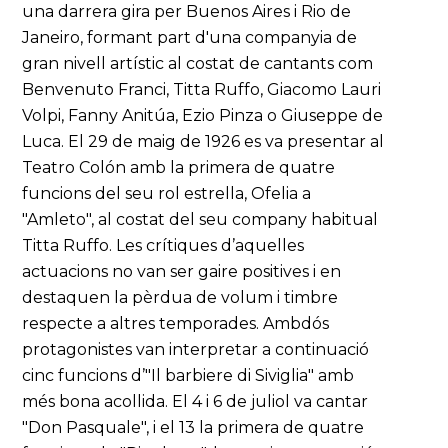
una darrera gira per Buenos Aires i Rio de
Janeiro, formant part d'una companyia de
gran nivell artístic al costat de cantants com
Benvenuto Franci, Titta Ruffo, Giacomo Lauri
Volpi, Fanny Anitúa, Ezio Pinza o Giuseppe de
Luca. El 29 de maig de 1926 es va presentar al
Teatro Colón amb la primera de quatre
funcions del seu rol estrella, Ofelia a
"Amleto", al costat del seu company habitual
Titta Ruffo. Les crítiques d’aquelles
actuacions no van ser gaire positives i en
destaquen la pèrdua de volum i timbre
respecte a altres temporades. Ambdós
protagonistes van interpretar a continuació
cinc funcions d’"Il barbiere di Siviglia" amb
més bona acollida. El 4 i 6 de juliol va cantar
"Don Pasquale", i el 13 la primera de quatre