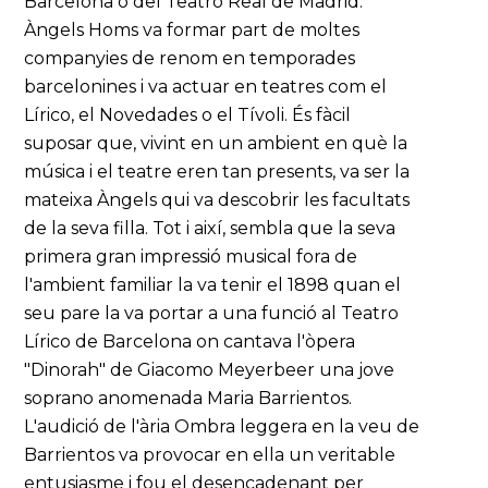
Barcelona o del Teatro Real de Madrid.
Àngels Homs va formar part de moltes
companyies de renom en temporades
barcelonines i va actuar en teatres com el
Lírico, el Novedades o el Tívoli. És fàcil
suposar que, vivint en un ambient en què la
música i el teatre eren tan presents, va ser la
mateixa Àngels qui va descobrir les facultats
de la seva filla. Tot i així, sembla que la seva
primera gran impressió musical fora de
l'ambient familiar la va tenir el 1898 quan el
seu pare la va portar a una funció al Teatro
Lírico de Barcelona on cantava l'òpera
"Dinorah" de Giacomo Meyerbeer una jove
soprano anomenada Maria Barrientos.
L'audició de l'ària Ombra leggera en la veu de
Barrientos va provocar en ella un veritable
entusiasme i fou el desencadenant per