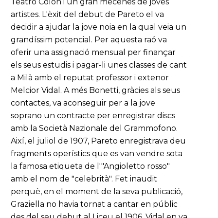
Teatro Colón i un gran mecenes de joves
artistes. L'èxit del debut de Pareto el va
decidir a ajudar la jove noia en la qual veia un
grandíssim potencial. Per aquesta raó va
oferir una assignació mensual per finançar
els seus estudis i pagar-li unes classes de cant
a Milà amb el reputat professor i extenor
Melcior Vidal. A més Bonetti, gràcies als seus
contactes, va aconseguir per a la jove
soprano un contracte per enregistrar discs
amb la Società Nazionale del Grammofono.
Així, el juliol de 1907, Pareto enregistrava deu
fragments operístics que es van vendre sota
la famosa etiqueta de l'"Angioletto rosso"
amb el nom de "celebrità". Fet inaudit
perquè, en el moment de la seva publicació,
Graziella no havia tornat a cantar en públic
des del seu debut al Liceu el 1906. Vidal en va