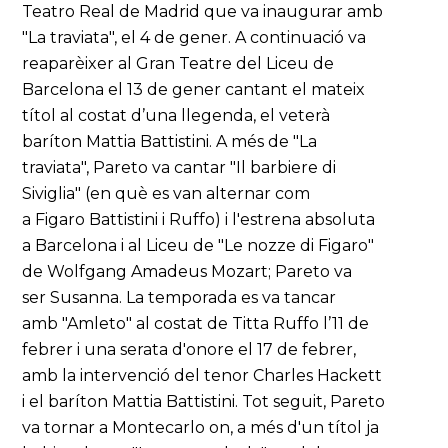
Teatro Real de Madrid que va inaugurar amb
"La traviata", el 4 de gener. A continuació va
reaparèixer al Gran Teatre del Liceu de
Barcelona el 13 de gener cantant el mateix
títol al costat d’una llegenda, el veterà
baríton Mattia Battistini. A més de "La
traviata", Pareto va cantar "Il barbiere di
Siviglia" (en què es van alternar com
a Figaro Battistini i Ruffo) i l'estrena absoluta
a Barcelona i al Liceu de "Le nozze di Figaro"
de Wolfgang Amadeus Mozart; Pareto va
ser Susanna. La temporada es va tancar
amb "Amleto" al costat de Titta Ruffo l’11 de
febrer i una serata d'onore el 17 de febrer,
amb la intervenció del tenor Charles Hackett
i el baríton Mattia Battistini. Tot seguit, Pareto
va tornar a Montecarlo on, a més d'un títol ja