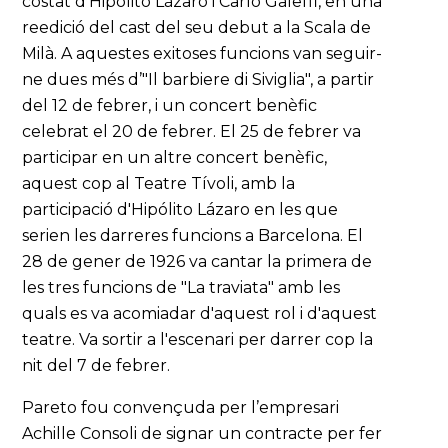
costat d'Hipólito Lázaro i Carlo Galeffi, en una
reedició del cast del seu debut a la Scala de
Milà. A aquestes exitoses funcions van seguir-
ne dues més d’"Il barbiere di Siviglia", a partir
del 12 de febrer, i un concert benèfic
celebrat el 20 de febrer. El 25 de febrer va
participar en un altre concert benèfic,
aquest cop al Teatre Tívoli, amb la
participació d'Hipólito Lázaro en les que
serien les darreres funcions a Barcelona. El
28 de gener de 1926 va cantar la primera de
les tres funcions de "La traviata" amb les
quals es va acomiadar d'aquest rol i d'aquest
teatre. Va sortir a l'escenari per darrer cop la
nit del 7 de febrer.
Pareto fou convençuda per l’empresari
Achille Consoli de signar un contracte per fer