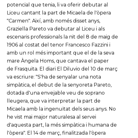
potencial que tenia, li va oferir debutar al
Liceu cantant la part de Micaela de l'òpera
"Carmen". Així, amb només disset anys,
Graziella Pareto va debutar al Liceu i als
escenaris professionals la nit del 8 de maig de
1906 al costat del tenor Francesco Fazzini i
amb un rol més important que el de la seva
mare Àngela Homs, que cantava el paper
de Frasquita. El diari El Diluvio del 10 de març
va escriure: "S'ha de senyalar una nota
simpàtica, el debut de la senyoreta Pareto,
dotada d'una envejable veu de soprano
lleugera, que va interpretar la part de
Micaela amb la ingenuïtat dels seus anys. No
he vist mai major naturalesa al servei
d'aquesta part, la més simpàtica i humana de
l'òpera". El 14 de març, finalitzada l'òpera