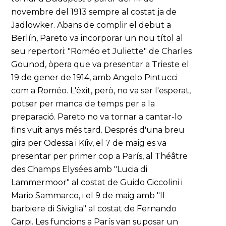
novembre del 1913 sempre al costat ja de
Jadlowker. Abans de complir el debut a
Berlín, Pareto va incorporar un nou títol al
seu repertori: "Roméo et Juliette" de Charles
Gounod, òpera que va presentar a Trieste el
19 de gener de 1914, amb Angelo Pintucci
com a Roméo. L'èxit, però, no va ser l'esperat,
potser per manca de temps per a la
preparació. Pareto no va tornar a cantar-lo
fins vuit anys més tard. Després d'una breu
gira per Odessa i Kíiv, el 7 de maig es va
presentar per primer cop a París, al Théâtre
des Champs Elysées amb "Lucia di
Lammermoor" al costat de Guido Ciccolini i
Mario Sammarco, i el 9 de maig amb "Il
barbiere di Siviglia" al costat de Fernando
Carpi. Les funcions a París van suposar un