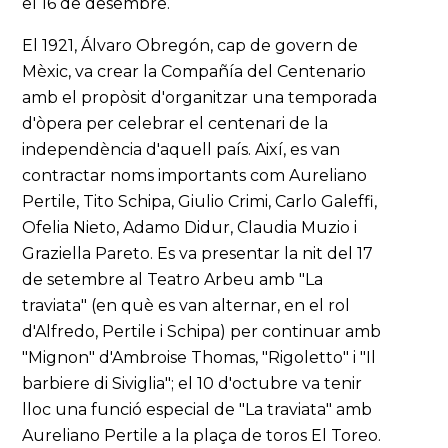
el 16 de desembre.
El 1921, Álvaro Obregón, cap de govern de
Mèxic, va crear la Compañía del Centenario
amb el propòsit d'organitzar una temporada
d'òpera per celebrar el centenari de la
independència d'aquell país. Així, es van
contractar noms importants com Aureliano
Pertile, Tito Schipa, Giulio Crimi, Carlo Galeffi,
Ofelia Nieto, Adamo Didur, Claudia Muzio i
Graziella Pareto. Es va presentar la nit del 17
de setembre al Teatro Arbeu amb "La
traviata" (en què es van alternar, en el rol
d'Alfredo, Pertile i Schipa) per continuar amb
"Mignon" d'Ambroise Thomas, "Rigoletto" i "Il
barbiere di Siviglia"; el 10 d'octubre va tenir
lloc una funció especial de "La traviata" amb
Aureliano Pertile a la plaça de toros El Toreo.