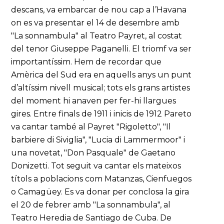
descans, va embarcar de nou cap a l’Havana
on es va presentar el 14 de desembre amb
"La sonnambula" al Teatro Payret, al costat
del tenor Giuseppe Paganelli. El triomf va ser
importantíssim. Hem de recordar que
Amèrica del Sud era en aquells anys un punt
d’altíssim nivell musical; tots els grans artistes
del moment hi anaven per fer-hi llargues
gires. Entre finals de 1911 i inicis de 1912 Pareto
va cantar també al Payret "Rigoletto", "Il
barbiere di Siviglia", "Lucia di Lammermoor" i
una novetat, "Don Pasquale" de Gaetano
Donizetti. Tot seguit va cantar els mateixos
títols a poblacions com Matanzas, Cienfuegos
o Camagüey. Es va donar per conclosa la gira
el 20 de febrer amb "La sonnambula", al
Teatro Heredia de Santiago de Cuba. De