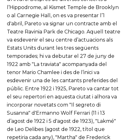
l’Hippodrome, al Kismet Temple de Brooklyn
o al Carnegie Hall, on es va presentar l’1
d'abril, Pareto va signar un contracte amb el
Teatre Ravinia Park de Chicago. Aquell teatre
va esdevenir el seu centre d’actuacions als
Estats Units durant les tres següents
temporades; hi va debutar el 27 de juny de
1922 amb "La traviata" acompanyada del
tenor Mario Chamlee i des de l’inici va
esdevenir una de les cantants preferides del
públic. Entre 1922 i 1925, Pareto va cantar tot
el seu repertori en aquesta ciutat i alhora va
incorporar novetats com "Il segreto di
Susanna" d'Ermanno Wolf Ferrari (11 i 13
d’agost de 1922 i 5 d'agost de 1923), "Lakmé"
de Leo Delibes (agost de 1922, títol que
repetiria cada any), "Martha" de Frederick