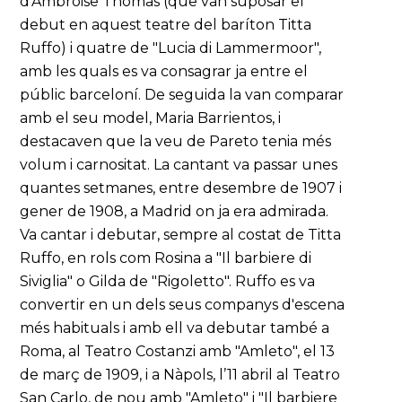
d'Ambroise Thomas (que van suposar el
debut en aquest teatre del baríton Titta
Ruffo) i quatre de "Lucia di Lammermoor",
amb les quals es va consagrar ja entre el
públic barceloní. De seguida la van comparar
amb el seu model, Maria Barrientos, i
destacaven que la veu de Pareto tenia més
volum i carnositat. La cantant va passar unes
quantes setmanes, entre desembre de 1907 i
gener de 1908, a Madrid on ja era admirada.
Va cantar i debutar, sempre al costat de Titta
Ruffo, en rols com Rosina a "Il barbiere di
Siviglia" o Gilda de "Rigoletto". Ruffo es va
convertir en un dels seus companys d'escena
més habituals i amb ell va debutar també a
Roma, al Teatro Costanzi amb "Amleto", el 13
de març de 1909, i a Nàpols, l’11 abril al Teatro
San Carlo, de nou amb "Amleto" i "Il barbiere