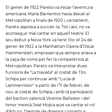
El gener de 1922 Pareto va iniciar l'aventura
americana. Maria Barrientos havia deixat el
Metropolitan a finals de 1920 i, certament,
Pareto aspirava a succeir-la. Tot i així, no va
aconseguir mai cantar en aquell teatre. El
seu debut a Nova York va tenir lloc el 24 de
gener de 1922 a la Manhattan Opera d’Oscar
Hammerstein, empresari que sempre anava a
la caça de noms per fer la competència al
Metropolitan. Pareto va interpretar dues
funcions de "La traviata" al costat de Tito
Schipa per continuar amb "Lucia di
Lammermoor" a partir de l’11 de febrer, de
nou al costat de Schipa, i amb la participació
del baríton valencià Vicente Ballester i del
tenor mexicà José Mojica que va cantar el rol
d'Arturo. Després de diversos concerts a