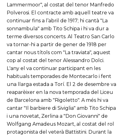
Lammermoor", al costat del tenor Manfredo
Polverosi. El contracte amb aquell teatre va
continuar fins a l’abril de 1917; hi cantà "La
sonnambula" amb Tito Schipa i hi va dur a
terme diversos concerts. Al Teatro San Carlo
va tornar-hi a partir de gener de 1918 per
cantar nous títols com "La traviata", aquest
cop al costat del tenor Alessandro Dolci.
L'any el va continuar participant en les
habituals temporades de Montecarlo i fent
una llarga estada a Torí. El 2 de desembre va
reaparèixer en la nova temporada del Liceu
de Barcelona amb "Rigoletto". A més hi va
cantar "Il barbiere di Siviglia" amb Tito Schipa
i una novetat, Zerlina a "Don Giovanni" de
Wolfgang Amadeus Mozart, al costat del rol
protagonista del veterà Battistini. Durant la