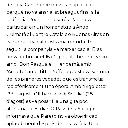
de l'ària Caro nome no va ser aplaudida
perquè no va anar al sobreagut final a la
cadència. Pocs dies després, Pareto va
participar en un homenatge a Àngel
Guimerà al Centre Català de Buenos Aires on
va rebre una calorosíssima rebuda. Tot
seguit, la companyia va marxar cap al Brasil
on va debutar el 16 d’agost al Theatro Lyrico
amb "Don Pasquale" i, l'endemà, amb
"Amleto" amb Titta Ruffo; aquesta va ser una
de les primeres vegades que es transmetia
radiofònicament una òpera. Amb "Rigoletto"
(23 d'agost) i "Il barbiere di Siviglia" (28
d'agost) es va posar fi a una gira poc
afortunada. El diari O Paiz del 29 d'agost
informava que Pareto no va obtenir cap
aplaudiment després de la seva ària Una