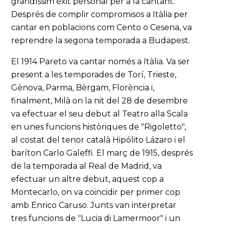
grandíssim èxit personal per a la cantant.
Després de complir compromisos a Itàlia per
cantar en poblacions com Cento o Cesena, va
reprendre la segona temporada a Budapest.
El 1914 Pareto va cantar només a Itàlia. Va ser
present a les temporades de Torí, Trieste,
Gènova, Parma, Bèrgam, Florència i,
finalment, Milà on la nit del 28 de desembre
va efectuar el seu debut al Teatro alla Scala
en unes funcions històriques de "Rigoletto",
al costat del tenor català Hipólito Lázaro i el
baríton Carlo Galeffi. El març de 1915, després
de la temporada al Real de Madrid, va
efectuar un altre debut, aquest cop a
Montecarlo, on va coincidir per primer cop
amb Enrico Caruso. Junts van interpretar
tres funcions de "Lucia di Lamermoor" i un