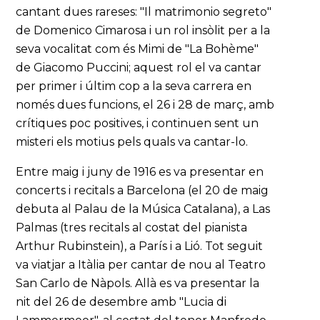
cantant dues rareses: "Il matrimonio segreto"
de Domenico Cimarosa i un rol insòlit per a la
seva vocalitat com és Mimi de "La Bohème"
de Giacomo Puccini; aquest rol el va cantar
per primer i últim cop a la seva carrera en
només dues funcions, el 26 i 28 de març, amb
crítiques poc positives, i continuen sent un
misteri els motius pels quals va cantar-lo.
Entre maig i juny de 1916 es va presentar en
concerts i recitals a Barcelona (el 20 de maig
debuta al Palau de la Música Catalana), a Las
Palmas (tres recitals al costat del pianista
Arthur Rubinstein), a París i a Lió. Tot seguit
va viatjar a Itàlia per cantar de nou al Teatro
San Carlo de Nàpols. Allà es va presentar la
nit del 26 de desembre amb "Lucia di