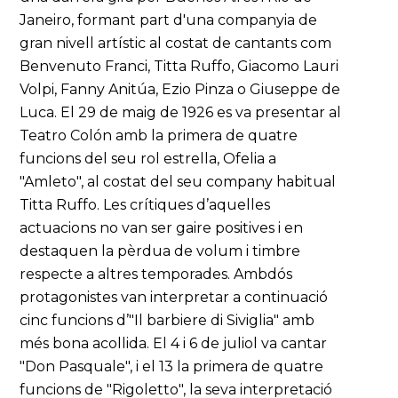
Janeiro, formant part d'una companyia de
gran nivell artístic al costat de cantants com
Benvenuto Franci, Titta Ruffo, Giacomo Lauri
Volpi, Fanny Anitúa, Ezio Pinza o Giuseppe de
Luca. El 29 de maig de 1926 es va presentar al
Teatro Colón amb la primera de quatre
funcions del seu rol estrella, Ofelia a
"Amleto", al costat del seu company habitual
Titta Ruffo. Les crítiques d’aquelles
actuacions no van ser gaire positives i en
destaquen la pèrdua de volum i timbre
respecte a altres temporades. Ambdós
protagonistes van interpretar a continuació
cinc funcions d’"Il barbiere di Siviglia" amb
més bona acollida. El 4 i 6 de juliol va cantar
"Don Pasquale", i el 13 la primera de quatre
funcions de "Rigoletto", la seva interpretació