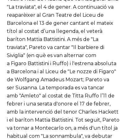
"La traviata", el 4 de gener. A continuació va
reaparèixer al Gran Teatre del Liceu de
Barcelona el 13 de gener cantant el mateix
títol al costat d’una llegenda, el veterà
baríton Mattia Battistini. A més de "La
traviata", Pareto va cantar "Il barbiere di
Siviglia" (en què es van alternar com
a Figaro Battistini i Ruffo) i l'estrena absoluta
a Barcelona i al Liceu de "Le nozze di Figaro"
de Wolfgang Amadeus Mozart; Pareto va
ser Susanna. La temporada es va tancar
amb "Amleto" al costat de Titta Ruffo l’11 de
febrer i una serata d'onore el 17 de febrer,
amb la intervenció del tenor Charles Hackett
i el baríton Mattia Battistini. Tot seguit, Pareto
va tornar a Montecarlo on, a més d'un títol ja
habitual com "La sonnambula", va debutar