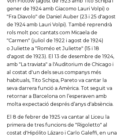
Von Flotow (agost de 1923 amb Tito Schipa i
gener de 1924 amb Giacomo Lauri Volpi) o
"Fra Diavolo" de Daniel Auber (23 i 25 d'agost
de 1924 amb Lauri Volpi). També reprendrà
rols molt poc cantats com Micaela de
"Carmen" (juliol de 1922 i agost de 1924)
o Juliette a "Roméo et Juliette" (15 i 18
d'agost de 1923). El 13 de desembre de 1924,
amb "La traviata" a l'Auditorium de Chicago i
al costat d'un dels seus companys més
habituals, Tito Schipa, Pareto va cantar la
seva darrera funció a Amèrica. Tot seguit va
retornar a Barcelona on l’esperaven amb
molta expectació després d’anys d'absència.
El 8 de febrer de 1925 va cantar al Liceu la
primera de tres funcions de "Rigoletto" al
costat d'Hipólito Lázaro i Carlo Galeffi, en una