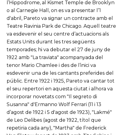
l’Hippodrome, al Kismet Temple de Brooklyn
o al Carnegie Hall, on es va presentar l’1
d'abril, Pareto va signar un contracte amb el
Teatre Ravinia Park de Chicago. Aquell teatre
va esdevenir el seu centre d’actuacions als
Estats Units durant les tres següents
temporades; hi va debutar el 27 de juny de
1922 amb "La traviata" acompanyada del
tenor Mario Chamlee i des de l’inici va
esdevenir una de les cantants preferides del
públic. Entre 1922 i 1925, Pareto va cantar tot
el seu repertori en aquesta ciutat i alhora va
incorporar novetats com "Il segreto di
Susanna" d'Ermanno Wolf Ferrari (11 i 13
d’agost de 1922 i 5 d'agost de 1923), "Lakmé"
de Leo Delibes (agost de 1922, títol que
repetiria cada any), "Martha" de Frederick