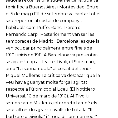
segona i extensa gira sud-americana, que va
tenir lloc a Buenos Aires i Montevideo. Entre
el 5 de maig i l’11 de setembre va cantar tot el
seu repertori al costat de companys
habituals com Ruffo, Bonci, Perea o
Fernando Carpi. Posteriorment van ser les
temporades de Madrid i Barcelona les que la
van ocupar principalment entre finals de
1910 i inicis de 1911. A Barcelona va presentar-
se aquest cop al Teatre Tívoli, el 9 de març,
amb "La sonnambula" al costat del tenor
Miquel Mulleras. La crítica va destacar que la
veu havia guanyat molta força i agilitat
respecte a l’últim cop al Liceu (El Noticiero
Universal, 10 de març de 1910). Al Tívoli, i
sempre amb Mulleras, interpretà també els
seus altres dos grans cavalls de batalla: "Il
barbiere di Siviglia" i "Lucia di Lammermoor".