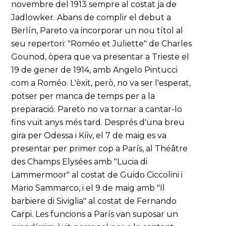
novembre del 1913 sempre al costat ja de
Jadlowker. Abans de complir el debut a
Berlín, Pareto va incorporar un nou títol al
seu repertori: "Roméo et Juliette" de Charles
Gounod, òpera que va presentar a Trieste el
19 de gener de 1914, amb Angelo Pintucci
com a Roméo. L'èxit, però, no va ser l'esperat,
potser per manca de temps per a la
preparació. Pareto no va tornar a cantar-lo
fins vuit anys més tard. Després d'una breu
gira per Odessa i Kíiv, el 7 de maig es va
presentar per primer cop a París, al Théâtre
des Champs Elysées amb "Lucia di
Lammermoor" al costat de Guido Ciccolini i
Mario Sammarco, i el 9 de maig amb "Il
barbiere di Siviglia" al costat de Fernando
Carpi. Les funcions a París van suposar un