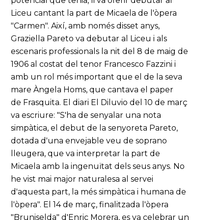
potencial que tenia, li va oferir debutar al
Liceu cantant la part de Micaela de l'òpera
"Carmen". Així, amb només disset anys,
Graziella Pareto va debutar al Liceu i als
escenaris professionals la nit del 8 de maig de
1906 al costat del tenor Francesco Fazzini i
amb un rol més important que el de la seva
mare Àngela Homs, que cantava el paper
de Frasquita. El diari El Diluvio del 10 de març
va escriure: "S'ha de senyalar una nota
simpàtica, el debut de la senyoreta Pareto,
dotada d'una envejable veu de soprano
lleugera, que va interpretar la part de
Micaela amb la ingenuïtat dels seus anys. No
he vist mai major naturalesa al servei
d'aquesta part, la més simpàtica i humana de
l'òpera". El 14 de març, finalitzada l'òpera
"Bruniselda" d'Enric Morera, es va celebrar un