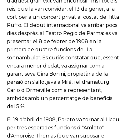
d'aquest gran èxit van encuriosir fins i tot els
reis, que la van convidar, el 13 de gener, a la
cort per a un concert privat al costat de Titta
Ruffo. El debut internacional va arribar pocs
dies després, al Teatro Regio de Parma: es va
presentar el 8 de febrer de 1908 en la
primera de quatre funcions de "La
sonnambula". És curiós constatar que, essent
encara menor d'edat, va assignar com a
garant seva Gina Bonini, propietària de la
pensió on s'allotjava a Milà, i el dramaturg
Carlo d'Ormeville com a representant,
ambdós amb un percentatge de beneficis
del 5 %.
El 19 d'abril de 1908, Pareto va tornar al Liceu
per tres esperades funcions d'"Amleto"
d'Ambroise Thomas (que van suposar el