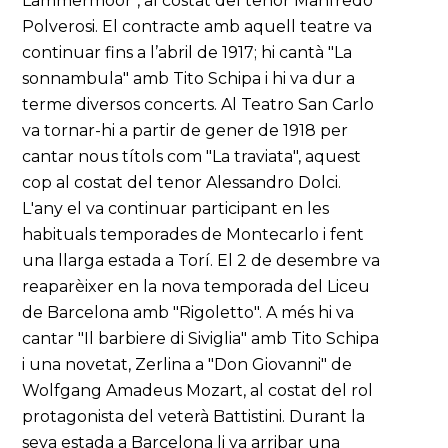
Lammermoor", al costat del tenor Manfredo
Polverosi. El contracte amb aquell teatre va
continuar fins a l’abril de 1917; hi cantà "La
sonnambula" amb Tito Schipa i hi va dur a
terme diversos concerts. Al Teatro San Carlo
va tornar-hi a partir de gener de 1918 per
cantar nous títols com "La traviata", aquest
cop al costat del tenor Alessandro Dolci.
L'any el va continuar participant en les
habituals temporades de Montecarlo i fent
una llarga estada a Torí. El 2 de desembre va
reaparèixer en la nova temporada del Liceu
de Barcelona amb "Rigoletto". A més hi va
cantar "Il barbiere di Siviglia" amb Tito Schipa
i una novetat, Zerlina a "Don Giovanni" de
Wolfgang Amadeus Mozart, al costat del rol
protagonista del veterà Battistini. Durant la
seva estada a Barcelona li va arribar una