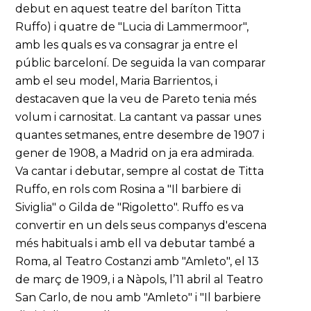
debut en aquest teatre del baríton Titta
Ruffo) i quatre de "Lucia di Lammermoor",
amb les quals es va consagrar ja entre el
públic barceloní. De seguida la van comparar
amb el seu model, Maria Barrientos, i
destacaven que la veu de Pareto tenia més
volum i carnositat. La cantant va passar unes
quantes setmanes, entre desembre de 1907 i
gener de 1908, a Madrid on ja era admirada.
Va cantar i debutar, sempre al costat de Titta
Ruffo, en rols com Rosina a "Il barbiere di
Siviglia" o Gilda de "Rigoletto". Ruffo es va
convertir en un dels seus companys d'escena
més habituals i amb ell va debutar també a
Roma, al Teatro Costanzi amb "Amleto", el 13
de març de 1909, i a Nàpols, l’11 abril al Teatro
San Carlo, de nou amb "Amleto" i "Il barbiere