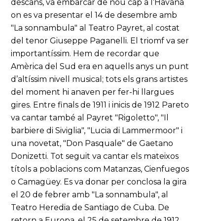
descans, va embarcar de nou cap a l’Havana
on es va presentar el 14 de desembre amb
"La sonnambula" al Teatro Payret, al costat
del tenor Giuseppe Paganelli. El triomf va ser
importantíssim. Hem de recordar que
Amèrica del Sud era en aquells anys un punt
d’altíssim nivell musical; tots els grans artistes
del moment hi anaven per fer-hi llargues
gires. Entre finals de 1911 i inicis de 1912 Pareto
va cantar també al Payret "Rigoletto", "Il
barbiere di Siviglia", "Lucia di Lammermoor" i
una novetat, "Don Pasquale" de Gaetano
Donizetti. Tot seguit va cantar els mateixos
títols a poblacions com Matanzas, Cienfuegos
o Camagüey. Es va donar per conclosa la gira
el 20 de febrer amb "La sonnambula", al
Teatro Heredia de Santiago de Cuba. De
retorn a Europa, el 25 de setembre de 1912