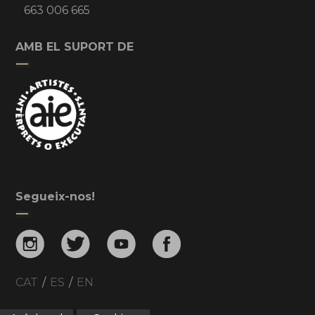
663 006 665
AMB EL SUPORT DE
Segueix-nos!
CAT
/
ES
/
EN