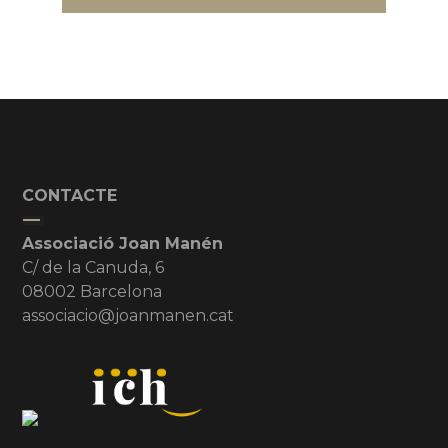
CONTACTE
Associació Joan Manén
C/ de la Canuda, 6
08002 Barcelona
associacio@joanmanen.cat