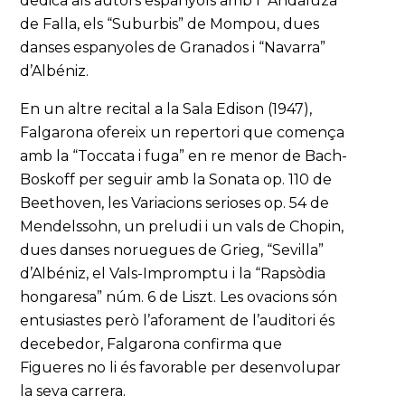
dedica als autors espanyols amb l’”Andaluza”
de Falla, els “Suburbis” de Mompou, dues
danses espanyoles de Granados i “Navarra”
d’Albéniz.
En un altre recital a la Sala Edison (1947),
Falgarona ofereix un repertori que comença
amb la “Toccata i fuga” en re menor de Bach-
Boskoff per seguir amb la Sonata op. 110 de
Beethoven, les Variacions serioses op. 54 de
Mendelssohn, un preludi i un vals de Chopin,
dues danses noruegues de Grieg, “Sevilla”
d’Albéniz, el Vals-Impromptu i la “Rapsòdia
hongaresa” núm. 6 de Liszt. Les ovacions són
entusiastes però l’aforament de l’auditori és
decebedor, Falgarona confirma que
Figueres no li és favorable per desenvolupar
la seva carrera.