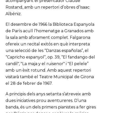
acompanyant el presentador Claude
Rostand, amb un repertori d’obres d’Isaac
Albéniz.
El desembre de 1966 la Biblioteca Espanyola
de París acull l’homenatge a Granados amb
la sala amb aforament complet. Falgarona
ofereix un recital exitós en què interpreta
una selecció de les “Danzas españolas”, el
“Capricho espanyol”, op. 39, “El fandango del
candil", "La maja y el ruisenor" i "El pelele”
amb un èxit rotund. Amb aquest repertori
visitarà també el Teatre Municipal de Girona
el 28 de febrer de 1967.
A principis dels anys setanta s’atreveix amb
dues iniciatives prou aventureres. D’una
banda, és un dels primers pianistes a fer gires