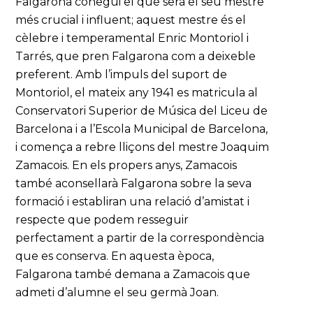
Falgarona conegui el que serà el seu mestre
més crucial i influent; aquest mestre és el
cèlebre i temperamental Enric Montoriol i
Tarrés, que pren Falgarona com a deixeble
preferent. Amb l’impuls del suport de
Montoriol, el mateix any 1941 es matricula al
Conservatori Superior de Música del Liceu de
Barcelona i a l’Escola Municipal de Barcelona,
i comença a rebre lliçons del mestre Joaquim
Zamacois. En els propers anys, Zamacois
també aconsellarà Falgarona sobre la seva
formació i establiran una relació d’amistat i
respecte que podem resseguir
perfectament a partir de la correspondència
que es conserva. En aquesta època,
Falgarona també demana a Zamacois que
admeti d’alumne el seu germà Joan.