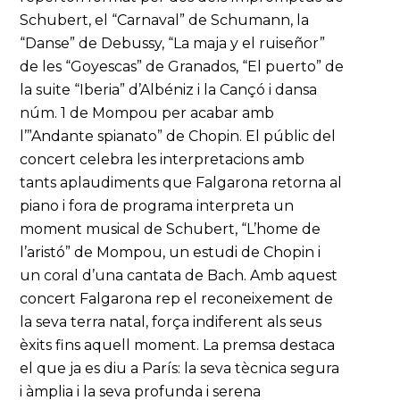
Schubert, el “Carnaval” de Schumann, la
“Danse” de Debussy, “La maja y el ruiseñor”
de les “Goyescas” de Granados, “El puerto” de
la suite “Iberia” d’Albéniz i la Cançó i dansa
núm. 1 de Mompou per acabar amb
l’”Andante spianato” de Chopin. El públic del
concert celebra les interpretacions amb
tants aplaudiments que Falgarona retorna al
piano i fora de programa interpreta un
moment musical de Schubert, “L’home de
l’aristó” de Mompou, un estudi de Chopin i
un coral d’una cantata de Bach. Amb aquest
concert Falgarona rep el reconeixement de
la seva terra natal, força indiferent als seus
èxits fins aquell moment. La premsa destaca
el que ja es diu a París: la seva tècnica segura
i àmplia i la seva profunda i serena