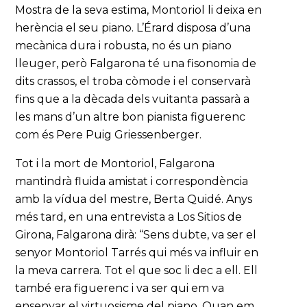
Mostra de la seva estima, Montoriol li deixa en
herència el seu piano. L’Érard disposa d’una
mecànica dura i robusta, no és un piano
lleuger, però Falgarona té una fisonomia de
dits crassos, el troba còmode i el conservarà
fins que a la dècada dels vuitanta passarà a
les mans d’un altre bon pianista figuerenc
com és Pere Puig Griessenberger.
Tot i la mort de Montoriol, Falgarona
mantindrà fluida amistat i correspondència
amb la vídua del mestre, Berta Quidé. Anys
més tard, en una entrevista a Los Sitios de
Girona, Falgarona dirà: “Sens dubte, va ser el
senyor Montoriol Tarrés qui més va influir en
la meva carrera. Tot el que soc li dec a ell. Ell
també era figuerenc i va ser qui em va
ensenyar el virtuosisme del piano. Quan em