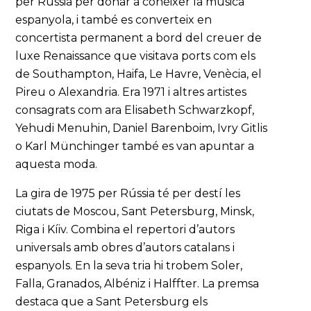
per Rússia per donar a conèixer la música
espanyola, i també es converteix en
concertista permanent a bord del creuer de
luxe Renaissance que visitava ports com els
de Southampton, Haifa, Le Havre, Venècia, el
Pireu o Alexandria. Era 1971 i altres artistes
consagrats com ara Elisabeth Schwarzkopf,
Yehudi Menuhin, Daniel Barenboim, Ivry Gitlis
o Karl Münchinger també es van apuntar a
aquesta moda.
La gira de 1975 per Rússia té per destí les
ciutats de Moscou, Sant Petersburg, Minsk,
Riga i Kíiv. Combina el repertori d’autors
universals amb obres d’autors catalans i
espanyols. En la seva tria hi trobem Soler,
Falla, Granados, Albéniz i Halffter. La premsa
destaca que a Sant Petersburg els