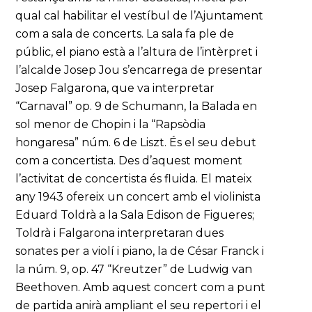
qual cal habilitar el vestíbul de l’Ajuntament
com a sala de concerts. La sala fa ple de
públic, el piano està a l’altura de l’intèrpret i
l’alcalde Josep Jou s’encarrega de presentar
Josep Falgarona, que va interpretar
“Carnaval” op. 9 de Schumann, la Balada en
sol menor de Chopin i la “Rapsòdia
hongaresa” núm. 6 de Liszt. És el seu debut
com a concertista. Des d’aquest moment
l’activitat de concertista és fluida. El mateix
any 1943 ofereix un concert amb el violinista
Eduard Toldrà a la Sala Edison de Figueres;
Toldrà i Falgarona interpretaran dues
sonates per a violí i piano, la de César Franck i
la núm. 9, op. 47 “Kreutzer” de Ludwig van
Beethoven. Amb aquest concert com a punt
de partida anirà ampliant el seu repertori i el