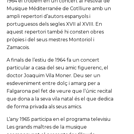
1964 el trobem en un concert al Festival de
Musique Méditerranée de Cotlliure amb un
ampli repertori d’autors espanyols i
portuguesos dels segles XVII al XVIII. En
aquest repertori també hi consten obres
pròpies i del seus mestres Montoriol i
Zamacois.
A finals de l’estiu de 1964 fa un concert
particular a casa del seu amic figuerenc, el
doctor Joaquim Vila Moner. Deu ser un
esdeveniment entre dolç i amarg per a
Falgarona pel fet de veure que l’únic recital
que dona a la seva vila natal és el que dedica
de forma privada als seus amics.
L’any 1965 participa en el programa televisiu
Les grands maîtres de la musique