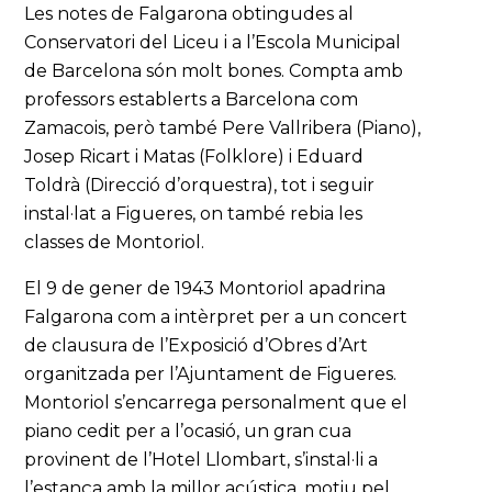
Les notes de Falgarona obtingudes al
Conservatori del Liceu i a l’Escola Municipal
de Barcelona són molt bones. Compta amb
professors establerts a Barcelona com
Zamacois, però també Pere Vallribera (Piano),
Josep Ricart i Matas (Folklore) i Eduard
Toldrà (Direcció d’orquestra), tot i seguir
instal·lat a Figueres, on també rebia les
classes de Montoriol.
El 9 de gener de 1943 Montoriol apadrina
Falgarona com a intèrpret per a un concert
de clausura de l’Exposició d’Obres d’Art
organitzada per l’Ajuntament de Figueres.
Montoriol s’encarrega personalment que el
piano cedit per a l’ocasió, un gran cua
provinent de l’Hotel Llombart, s’instal·li a
l’estança amb la millor acústica, motiu pel