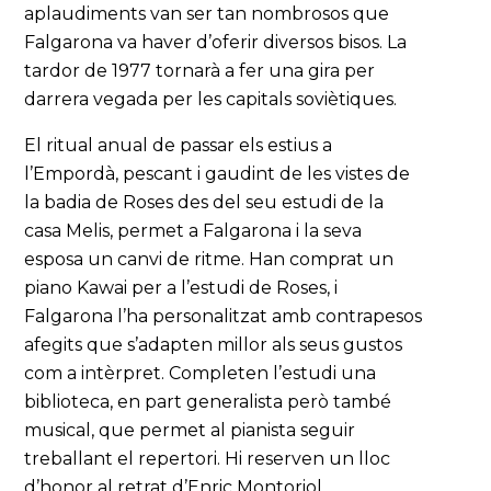
aplaudiments van ser tan nombrosos que
Falgarona va haver d’oferir diversos bisos. La
tardor de 1977 tornarà a fer una gira per
darrera vegada per les capitals soviètiques.
El ritual anual de passar els estius a
l’Empordà, pescant i gaudint de les vistes de
la badia de Roses des del seu estudi de la
casa Melis, permet a Falgarona i la seva
esposa un canvi de ritme. Han comprat un
piano Kawai per a l’estudi de Roses, i
Falgarona l’ha personalitzat amb contrapesos
afegits que s’adapten millor als seus gustos
com a intèrpret. Completen l’estudi una
biblioteca, en part generalista però també
musical, que permet al pianista seguir
treballant el repertori. Hi reserven un lloc
d’honor al retrat d’Enric Montoriol.