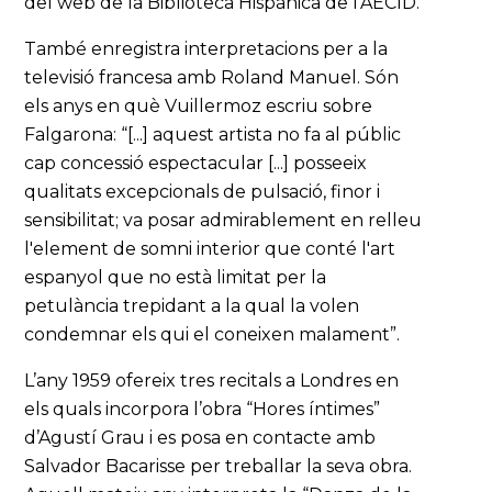
del web de la Biblioteca Hispánica de l’AECID.
També enregistra interpretacions per a la
televisió francesa amb Roland Manuel. Són
els anys en què Vuillermoz escriu sobre
Falgarona: “[...] aquest artista no fa al públic
cap concessió espectacular [...] posseeix
qualitats excepcionals de pulsació, finor i
sensibilitat; va posar admirablement en relleu
l'element de somni interior que conté l'art
espanyol que no està limitat per la
petulància trepidant a la qual la volen
condemnar els qui el coneixen malament”.
L’any 1959 ofereix tres recitals a Londres en
els quals incorpora l’obra “Hores íntimes”
d’Agustí Grau i es posa en contacte amb
Salvador Bacarisse per treballar la seva obra.