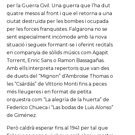
per la Guerra Civil. Una guerra que l’ha dut
quatre mesos al front i que el retorna a una
ciutat destruïda per les bombes i ocupada
per les forces franquistes. Falgarona no se
sent especialment incòmode amb la nova
situació i segueix formant-se i oferint recitals
en companyia de sòlids músics com Agapit
Torrent, Enric Sans o Ramon Bassagañas.
Amb ells interpreta repertoris que van des
de duets del “Mignon” d’Ambroise Thomas o
les “Csárdás” de Vittorio Monti fins a peces
més lleugeres i en format de petita
orquestra com “La alegría de la huerta” de
Federico Chueca i “Las bodas de Luis Alonso”
de Giménez.
Però caldrà esperar fins al 1941 per tal que