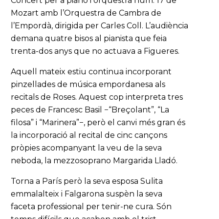
Concert per a piano i orquestra núm. 17 de
Mozart amb l’Orquestra de Cambra de
l’Empordà, dirigida per Carles Coll. L’audiència
demana quatre bisos al pianista que feia
trenta-dos anys que no actuava a Figueres.
Aquell mateix estiu continua incorporant
pinzellades de música empordanesa als
recitals de Roses. Aquest cop interpreta tres
peces de Francesc Basil −“Breçolant”, “La
filosa” i “Marinera”−, però el canvi més gran és
la incorporació al recital de cinc cançons
pròpies acompanyant la veu de la seva
neboda, la mezzosoprano Margarida Lladó.
Torna a París però la seva esposa Sulita
emmalalteix i Falgarona suspèn la seva
faceta professional per tenir-ne cura. Són