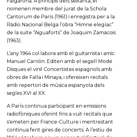
Falgarona. A principis dels seixanta, el
nomenen membre del jurat de la Schola
Cantorum de París (1961) i enregistra per a la
Ràdio Nacional Belga l’obra “Himne elegíac”
de la suite “Aiguaforts” de Joaquim Zamacois
(1963).
L’any 1964 col·labora amb el guitarrista i amic
Manuel Carrión. Editen amb el segell Mode
Disques el vinil Concertistes espagnols amb
obres de Falla i Minaya, i ofereixen recitals
amb repertori de música espanyola dels
segles XVI al XX.
A París continua participant en emissions
radiofòniques oferint fins a vuit recitals que
s'emeten per France-Culture i mentrestant
continua fent gires de concerts. A l’estiu de