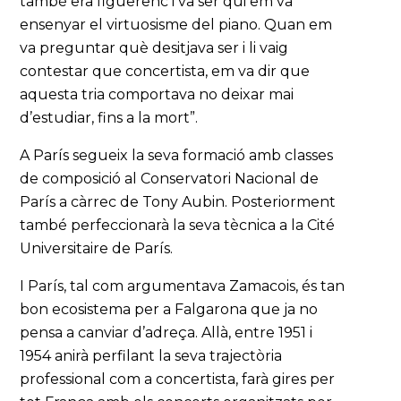
també era figuerenc i va ser qui em va
ensenyar el virtuosisme del piano. Quan em
va preguntar què desitjava ser i li vaig
contestar que concertista, em va dir que
aquesta tria comportava no deixar mai
d’estudiar, fins a la mort”.
A París segueix la seva formació amb classes
de composició al Conservatori Nacional de
París a càrrec de Tony Aubin. Posteriorment
també perfeccionarà la seva tècnica a la Cité
Universitaire de París.
I París, tal com argumentava Zamacois, és tan
bon ecosistema per a Falgarona que ja no
pensa a canviar d’adreça. Allà, entre 1951 i
1954 anirà perfilant la seva trajectòria
professional com a concertista, farà gires per