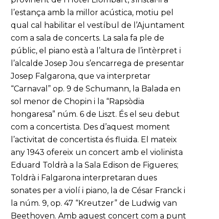
l’estança amb la millor acústica, motiu pel
qual cal habilitar el vestíbul de l’Ajuntament
com a sala de concerts. La sala fa ple de
públic, el piano està a l’altura de l’intèrpret i
l’alcalde Josep Jou s’encarrega de presentar
Josep Falgarona, que va interpretar
“Carnaval” op. 9 de Schumann, la Balada en
sol menor de Chopin i la “Rapsòdia
hongaresa” núm. 6 de Liszt. És el seu debut
com a concertista. Des d’aquest moment
l’activitat de concertista és fluida. El mateix
any 1943 ofereix un concert amb el violinista
Eduard Toldrà a la Sala Edison de Figueres;
Toldrà i Falgarona interpretaran dues
sonates per a violí i piano, la de César Franck i
la núm. 9, op. 47 “Kreutzer” de Ludwig van
Beethoven. Amb aquest concert com a punt