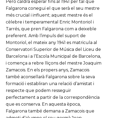
Però caldrà esperar fins al 1941 per tal que
Falgarona conegui el que serà el seu mestre
més crucial i influent; aquest mestre és el
cèlebre i temperamental Enric Montoriol i
Tarrés, que pren Falgarona com a deixeble
preferent. Amb l’impuls del suport de
Montoriol, el mateix any 1941 es matricula al
Conservatori Superior de Música del Liceu de
Barcelona i a l’Escola Municipal de Barcelona,
i comença a rebre lliçons del mestre Joaquim
Zamacois. En els propers anys, Zamacois
també aconsellarà Falgarona sobre la seva
formació i establiran una relació d’amistat i
respecte que podem resseguir
perfectament a partir de la correspondència
que es conserva. En aquesta època,
Falgarona també demana a Zamacois que
admeti d’alumne el seu germà Joan.