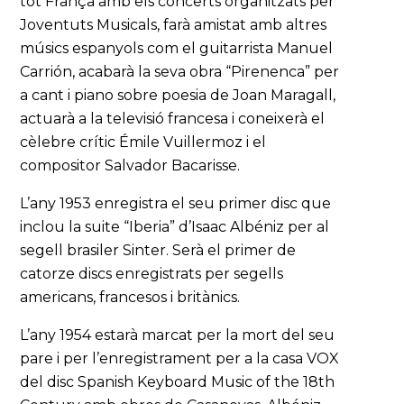
tot França amb els concerts organitzats per
Joventuts Musicals, farà amistat amb altres
músics espanyols com el guitarrista Manuel
Carrión, acabarà la seva obra “Pirenenca” per
a cant i piano sobre poesia de Joan Maragall,
actuarà a la televisió francesa i coneixerà el
cèlebre crític Émile Vuillermoz i el
compositor Salvador Bacarisse.
L’any 1953 enregistra el seu primer disc que
inclou la suite “Iberia” d’Isaac Albéniz per al
segell brasiler Sinter. Serà el primer de
catorze discs enregistrats per segells
americans, francesos i britànics.
L’any 1954 estarà marcat per la mort del seu
pare i per l’enregistrament per a la casa VOX
del disc Spanish Keyboard Music of the 18th