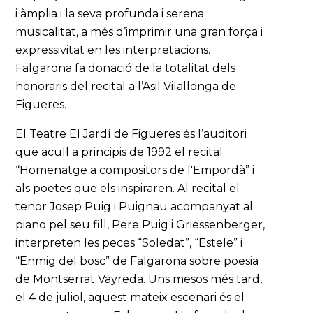
i àmplia i la seva profunda i serena
musicalitat, a més d’imprimir una gran força i
expressivitat en les interpretacions.
Falgarona fa donació de la totalitat dels
honoraris del recital a l’Asil Vilallonga de
Figueres.
El Teatre El Jardí de Figueres és l’auditori
que acull a principis de 1992 el recital
“Homenatge a compositors de l'Empordà” i
als poetes que els inspiraren. Al recital el
tenor Josep Puig i Puignau acompanyat al
piano pel seu fill, Pere Puig i Griessenberger,
interpreten les peces “Soledat”, “Estele” i
“Enmig del bosc” de Falgarona sobre poesia
de Montserrat Vayreda. Uns mesos més tard,
el 4 de juliol, aquest mateix escenari és el