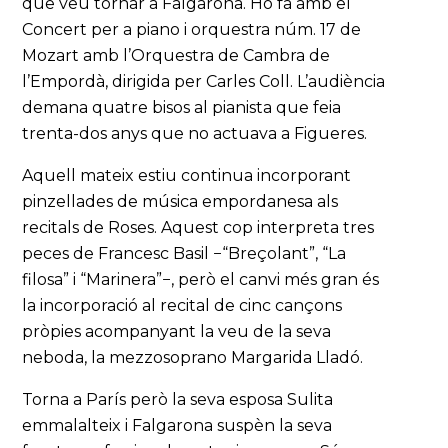
que veu tornar a Falgarona. Ho fa amb el
Concert per a piano i orquestra núm. 17 de
Mozart amb l’Orquestra de Cambra de
l’Empordà, dirigida per Carles Coll. L’audiència
demana quatre bisos al pianista que feia
trenta-dos anys que no actuava a Figueres.
Aquell mateix estiu continua incorporant
pinzellades de música empordanesa als
recitals de Roses. Aquest cop interpreta tres
peces de Francesc Basil −“Breçolant”, “La
filosa” i “Marinera”−, però el canvi més gran és
la incorporació al recital de cinc cançons
pròpies acompanyant la veu de la seva
neboda, la mezzosoprano Margarida Lladó.
Torna a París però la seva esposa Sulita
emmalalteix i Falgarona suspèn la seva