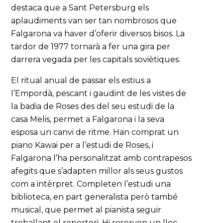
destaca que a Sant Petersburg els
aplaudiments van ser tan nombrosos que
Falgarona va haver d’oferir diversos bisos. La
tardor de 1977 tornarà a fer una gira per
darrera vegada per les capitals soviètiques.
El ritual anual de passar els estius a
l’Empordà, pescant i gaudint de les vistes de
la badia de Roses des del seu estudi de la
casa Melis, permet a Falgarona i la seva
esposa un canvi de ritme. Han comprat un
piano Kawai per a l’estudi de Roses, i
Falgarona l’ha personalitzat amb contrapesos
afegits que s’adapten millor als seus gustos
com a intèrpret. Completen l’estudi una
biblioteca, en part generalista però també
musical, que permet al pianista seguir
treballant el repertori. Hi reserven un lloc