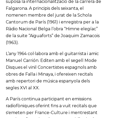
suposa la internacionalització de la carrera de
Falgarona. A principis dels seixanta, el
nomenen membre del jurat de la Schola
Cantorum de París (1961) i enregistra per a la
Ràdio Nacional Belga l’obra “Himne elegíac”
de la suite “Aiguaforts” de Joaquim Zamacois
(1963).
L’any 1964 col·labora amb el guitarrista i amic
Manuel Carrión. Editen amb el segell Mode
Disques el vinil Concertistes espagnols amb
obres de Falla i Minaya, i ofereixen recitals
amb repertori de música espanyola dels
segles XVI al XX.
A París continua participant en emissions
radiofòniques oferint fins a vuit recitals que
s'emeten per France-Culture i mentrestant