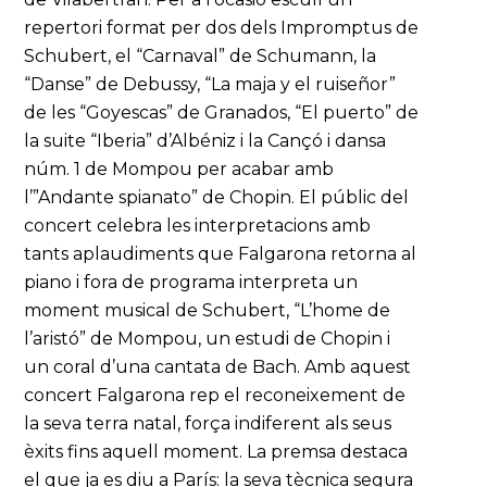
repertori format per dos dels Impromptus de
Schubert, el “Carnaval” de Schumann, la
“Danse” de Debussy, “La maja y el ruiseñor”
de les “Goyescas” de Granados, “El puerto” de
la suite “Iberia” d’Albéniz i la Cançó i dansa
núm. 1 de Mompou per acabar amb
l’”Andante spianato” de Chopin. El públic del
concert celebra les interpretacions amb
tants aplaudiments que Falgarona retorna al
piano i fora de programa interpreta un
moment musical de Schubert, “L’home de
l’aristó” de Mompou, un estudi de Chopin i
un coral d’una cantata de Bach. Amb aquest
concert Falgarona rep el reconeixement de
la seva terra natal, força indiferent als seus
èxits fins aquell moment. La premsa destaca
el que ja es diu a París: la seva tècnica segura