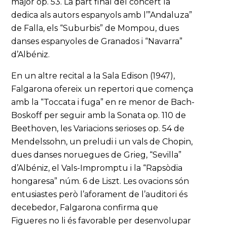
major op. 53. La part final del concert la
dedica als autors espanyols amb l’”Andaluza”
de Falla, els “Suburbis” de Mompou, dues
danses espanyoles de Granados i “Navarra”
d’Albéniz.
En un altre recital a la Sala Edison (1947),
Falgarona ofereix un repertori que comença
amb la “Toccata i fuga” en re menor de Bach-
Boskoff per seguir amb la Sonata op. 110 de
Beethoven, les Variacions serioses op. 54 de
Mendelssohn, un preludi i un vals de Chopin,
dues danses noruegues de Grieg, “Sevilla”
d’Albéniz, el Vals-Impromptu i la “Rapsòdia
hongaresa” núm. 6 de Liszt. Les ovacions són
entusiastes però l’aforament de l’auditori és
decebedor, Falgarona confirma que
Figueres no li és favorable per desenvolupar