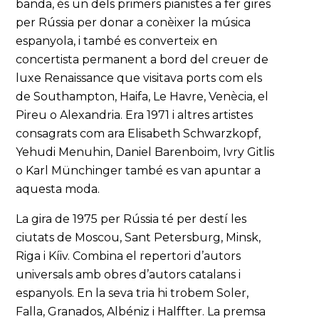
banda, és un dels primers pianistes a fer gires
per Rússia per donar a conèixer la música
espanyola, i també es converteix en
concertista permanent a bord del creuer de
luxe Renaissance que visitava ports com els
de Southampton, Haifa, Le Havre, Venècia, el
Pireu o Alexandria. Era 1971 i altres artistes
consagrats com ara Elisabeth Schwarzkopf,
Yehudi Menuhin, Daniel Barenboim, Ivry Gitlis
o Karl Münchinger també es van apuntar a
aquesta moda.
La gira de 1975 per Rússia té per destí les
ciutats de Moscou, Sant Petersburg, Minsk,
Riga i Kíiv. Combina el repertori d’autors
universals amb obres d’autors catalans i
espanyols. En la seva tria hi trobem Soler,
Falla, Granados, Albéniz i Halffter. La premsa