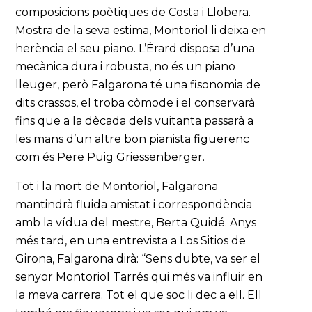
composicions poètiques de Costa i Llobera.
Mostra de la seva estima, Montoriol li deixa en
herència el seu piano. L’Érard disposa d’una
mecànica dura i robusta, no és un piano
lleuger, però Falgarona té una fisonomia de
dits crassos, el troba còmode i el conservarà
fins que a la dècada dels vuitanta passarà a
les mans d’un altre bon pianista figuerenc
com és Pere Puig Griessenberger.
Tot i la mort de Montoriol, Falgarona
mantindrà fluida amistat i correspondència
amb la vídua del mestre, Berta Quidé. Anys
més tard, en una entrevista a Los Sitios de
Girona, Falgarona dirà: “Sens dubte, va ser el
senyor Montoriol Tarrés qui més va influir en
la meva carrera. Tot el que soc li dec a ell. Ell