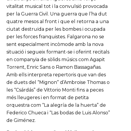
vitalitat musical tot i la convulsió provocada
per la Guerra Civil. Una guerra que l’ha dut
quatre mesos al front i que el retorna a una
ciutat destruïda per les bombes i ocupada
per les forces franquistes. Falgarona no se
sent especialment incòmode amb la nova
situació i segueix formant-se i oferint recitals
en companyia de sòlids músics com Agapit
Torrent, Enric Sans o Ramon Bassagañas.
Amb ells interpreta repertoris que van des
de duets del “Mignon” d’Ambroise Thomas o
les “Csárdás” de Vittorio Monti fins a peces
més lleugeres i en format de petita
orquestra com “La alegría de la huerta” de
Federico Chueca i “Las bodas de Luis Alonso”
de Giménez.