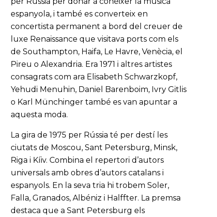
per Rússia per donar a conèixer la música
espanyola, i també es converteix en
concertista permanent a bord del creuer de
luxe Renaissance que visitava ports com els
de Southampton, Haifa, Le Havre, Venècia, el
Pireu o Alexandria. Era 1971 i altres artistes
consagrats com ara Elisabeth Schwarzkopf,
Yehudi Menuhin, Daniel Barenboim, Ivry Gitlis
o Karl Münchinger també es van apuntar a
aquesta moda.
La gira de 1975 per Rússia té per destí les
ciutats de Moscou, Sant Petersburg, Minsk,
Riga i Kíiv. Combina el repertori d’autors
universals amb obres d’autors catalans i
espanyols. En la seva tria hi trobem Soler,
Falla, Granados, Albéniz i Halffter. La premsa
destaca que a Sant Petersburg els