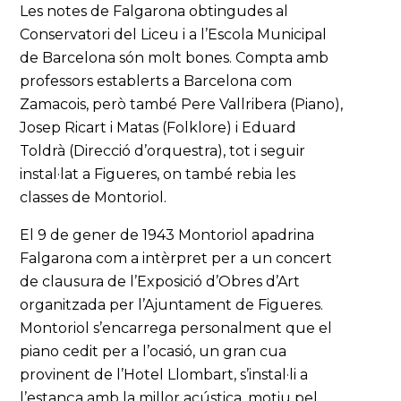
Les notes de Falgarona obtingudes al
Conservatori del Liceu i a l’Escola Municipal
de Barcelona són molt bones. Compta amb
professors establerts a Barcelona com
Zamacois, però també Pere Vallribera (Piano),
Josep Ricart i Matas (Folklore) i Eduard
Toldrà (Direcció d’orquestra), tot i seguir
instal·lat a Figueres, on també rebia les
classes de Montoriol.
El 9 de gener de 1943 Montoriol apadrina
Falgarona com a intèrpret per a un concert
de clausura de l’Exposició d’Obres d’Art
organitzada per l’Ajuntament de Figueres.
Montoriol s’encarrega personalment que el
piano cedit per a l’ocasió, un gran cua
provinent de l’Hotel Llombart, s’instal·li a
l’estança amb la millor acústica, motiu pel