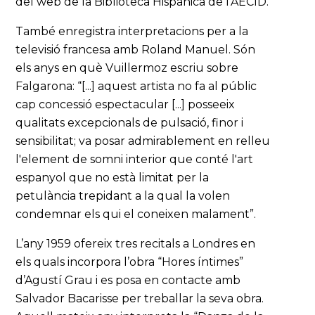
del web de la Biblioteca Hispánica de l’AECID.
També enregistra interpretacions per a la
televisió francesa amb Roland Manuel. Són
els anys en què Vuillermoz escriu sobre
Falgarona: “[...] aquest artista no fa al públic
cap concessió espectacular [...] posseeix
qualitats excepcionals de pulsació, finor i
sensibilitat; va posar admirablement en relleu
l'element de somni interior que conté l'art
espanyol que no està limitat per la
petulància trepidant a la qual la volen
condemnar els qui el coneixen malament”.
L’any 1959 ofereix tres recitals a Londres en
els quals incorpora l’obra “Hores íntimes”
d’Agustí Grau i es posa en contacte amb
Salvador Bacarisse per treballar la seva obra.