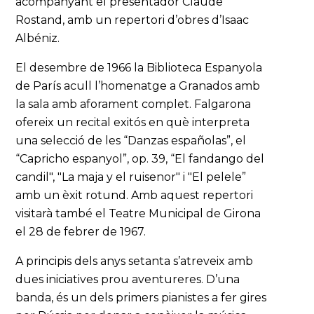
acompanyant el presentador Claude
Rostand, amb un repertori d’obres d’Isaac
Albéniz.
El desembre de 1966 la Biblioteca Espanyola
de París acull l’homenatge a Granados amb
la sala amb aforament complet. Falgarona
ofereix un recital exitós en què interpreta
una selecció de les “Danzas españolas”, el
“Capricho espanyol”, op. 39, “El fandango del
candil", "La maja y el ruisenor" i "El pelele”
amb un èxit rotund. Amb aquest repertori
visitarà també el Teatre Municipal de Girona
el 28 de febrer de 1967.
A principis dels anys setanta s’atreveix amb
dues iniciatives prou aventureres. D’una
banda, és un dels primers pianistes a fer gires