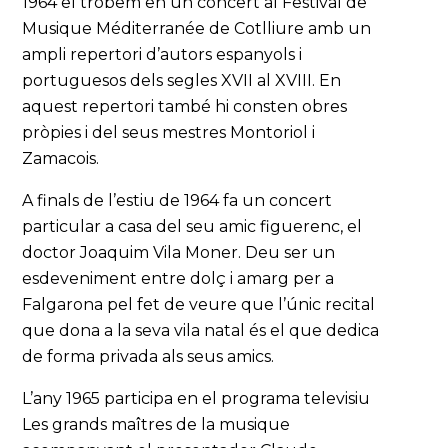
1964 el trobem en un concert al Festival de
Musique Méditerranée de Cotlliure amb un
ampli repertori d’autors espanyols i
portuguesos dels segles XVII al XVIII. En
aquest repertori també hi consten obres
pròpies i del seus mestres Montoriol i
Zamacois.
A finals de l’estiu de 1964 fa un concert
particular a casa del seu amic figuerenc, el
doctor Joaquim Vila Moner. Deu ser un
esdeveniment entre dolç i amarg per a
Falgarona pel fet de veure que l’únic recital
que dona a la seva vila natal és el que dedica
de forma privada als seus amics.
L’any 1965 participa en el programa televisiu
Les grands maîtres de la musique