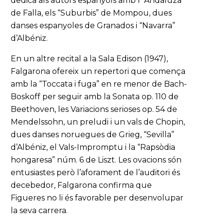
dedica als autors espanyols amb l’”Andaluza”
de Falla, els “Suburbis” de Mompou, dues
danses espanyoles de Granados i “Navarra”
d’Albéniz.
En un altre recital a la Sala Edison (1947),
Falgarona ofereix un repertori que comença
amb la “Toccata i fuga” en re menor de Bach-
Boskoff per seguir amb la Sonata op. 110 de
Beethoven, les Variacions serioses op. 54 de
Mendelssohn, un preludi i un vals de Chopin,
dues danses noruegues de Grieg, “Sevilla”
d’Albéniz, el Vals-Impromptu i la “Rapsòdia
hongaresa” núm. 6 de Liszt. Les ovacions són
entusiastes però l’aforament de l’auditori és
decebedor, Falgarona confirma que
Figueres no li és favorable per desenvolupar
la seva carrera.