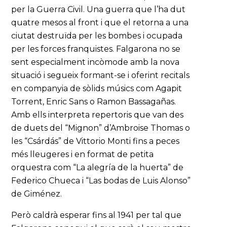
per la Guerra Civil. Una guerra que l’ha dut
quatre mesos al front i que el retorna a una
ciutat destruïda per les bombes i ocupada
per les forces franquistes. Falgarona no se
sent especialment incòmode amb la nova
situació i segueix formant-se i oferint recitals
en companyia de sòlids músics com Agapit
Torrent, Enric Sans o Ramon Bassagañas.
Amb ells interpreta repertoris que van des
de duets del “Mignon” d’Ambroise Thomas o
les “Csárdás” de Vittorio Monti fins a peces
més lleugeres i en format de petita
orquestra com “La alegría de la huerta” de
Federico Chueca i “Las bodas de Luis Alonso”
de Giménez.
Però caldrà esperar fins al 1941 per tal que