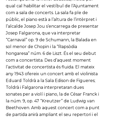
qual cal habilitar el vestíbul de l’Ajuntament
com a sala de concerts. La sala fa ple de
públic, el piano està a l’altura de l’intèrpret i
l’alcalde Josep Jou s’encarrega de presentar
Josep Falgarona, que va interpretar
“Carnaval” op. 9 de Schumann, la Balada en
sol menor de Chopin i la “Rapsòdia
hongaresa” núm. 6 de Liszt. És el seu debut
com a concertista. Des d’aquest moment
l’activitat de concertista és fluida. El mateix
any 1943 ofereix un concert amb el violinista
Eduard Toldrà a la Sala Edison de Figueres;
Toldrà i Falgarona interpretaran dues
sonates per a violí i piano, la de César Franck i
la núm. 9, op. 47 “Kreutzer” de Ludwig van
Beethoven. Amb aquest concert com a punt
de partida anirà ampliant el seu repertori i el