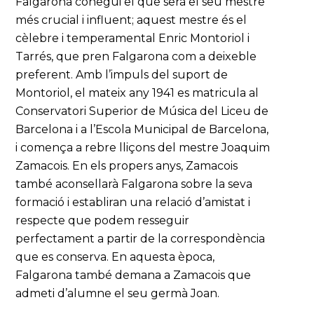
Falgarona conegui el que serà el seu mestre
més crucial i influent; aquest mestre és el
cèlebre i temperamental Enric Montoriol i
Tarrés, que pren Falgarona com a deixeble
preferent. Amb l’impuls del suport de
Montoriol, el mateix any 1941 es matricula al
Conservatori Superior de Música del Liceu de
Barcelona i a l’Escola Municipal de Barcelona,
i comença a rebre lliçons del mestre Joaquim
Zamacois. En els propers anys, Zamacois
també aconsellarà Falgarona sobre la seva
formació i establiran una relació d’amistat i
respecte que podem resseguir
perfectament a partir de la correspondència
que es conserva. En aquesta època,
Falgarona també demana a Zamacois que
admeti d’alumne el seu germà Joan.