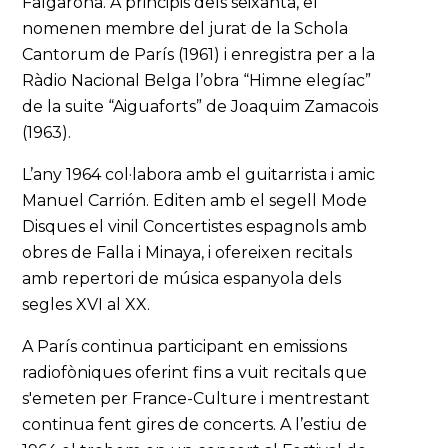
Falgarona. A principis dels seixanta, el
nomenen membre del jurat de la Schola
Cantorum de París (1961) i enregistra per a la
Ràdio Nacional Belga l’obra “Himne elegíac”
de la suite “Aiguaforts” de Joaquim Zamacois
(1963).
L’any 1964 col·labora amb el guitarrista i amic
Manuel Carrión. Editen amb el segell Mode
Disques el vinil Concertistes espagnols amb
obres de Falla i Minaya, i ofereixen recitals
amb repertori de música espanyola dels
segles XVI al XX.
A París continua participant en emissions
radiofòniques oferint fins a vuit recitals que
s'emeten per France-Culture i mentrestant
continua fent gires de concerts. A l’estiu de