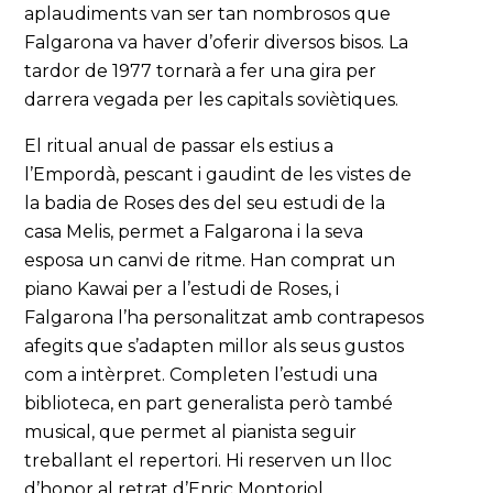
aplaudiments van ser tan nombrosos que
Falgarona va haver d’oferir diversos bisos. La
tardor de 1977 tornarà a fer una gira per
darrera vegada per les capitals soviètiques.
El ritual anual de passar els estius a
l’Empordà, pescant i gaudint de les vistes de
la badia de Roses des del seu estudi de la
casa Melis, permet a Falgarona i la seva
esposa un canvi de ritme. Han comprat un
piano Kawai per a l’estudi de Roses, i
Falgarona l’ha personalitzat amb contrapesos
afegits que s’adapten millor als seus gustos
com a intèrpret. Completen l’estudi una
biblioteca, en part generalista però també
musical, que permet al pianista seguir
treballant el repertori. Hi reserven un lloc
d’honor al retrat d’Enric Montoriol.