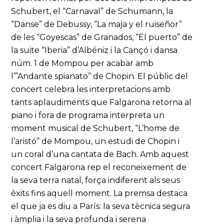
Schubert, el “Carnaval” de Schumann, la
“Danse” de Debussy, “La maja y el ruiseñor”
de les “Goyescas” de Granados, “El puerto” de
la suite “Iberia” d’Albéniz i la Cançó i dansa
núm. 1 de Mompou per acabar amb
l’”Andante spianato” de Chopin. El públic del
concert celebra les interpretacions amb
tants aplaudiments que Falgarona retorna al
piano i fora de programa interpreta un
moment musical de Schubert, “L’home de
l’aristó” de Mompou, un estudi de Chopin i
un coral d’una cantata de Bach. Amb aquest
concert Falgarona rep el reconeixement de
la seva terra natal, força indiferent als seus
èxits fins aquell moment. La premsa destaca
el que ja es diu a París: la seva tècnica segura
i àmplia i la seva profunda i serena