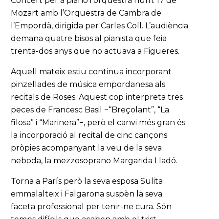
Concert per a piano i orquestra núm. 17 de
Mozart amb l’Orquestra de Cambra de
l’Empordà, dirigida per Carles Coll. L’audiència
demana quatre bisos al pianista que feia
trenta-dos anys que no actuava a Figueres.
Aquell mateix estiu continua incorporant
pinzellades de música empordanesa als
recitals de Roses. Aquest cop interpreta tres
peces de Francesc Basil −“Breçolant”, “La
filosa” i “Marinera”−, però el canvi més gran és
la incorporació al recital de cinc cançons
pròpies acompanyant la veu de la seva
neboda, la mezzosoprano Margarida Lladó.
Torna a París però la seva esposa Sulita
emmalalteix i Falgarona suspèn la seva
faceta professional per tenir-ne cura. Són