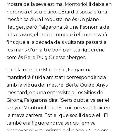
Mostra de la seva estima, Montoriol li deixa en
herència el seu piano. L’Érard disposa d’una
mecànica dura i robusta, no és un piano
lleuger, però Falgarona té una fisonomia de
dits crassos, el troba còmode i el conservarà
fins que a la dècada dels vuitanta passarà a
les mans d’un altre bon pianista figuerenc
com és Pere Puig Griessenberger.
Tot i la mort de Montoriol, Falgarona
mantindrà fluida amistat i correspondència
amb la vídua del mestre, Berta Quidé. Anys
més tard, en una entrevista a Los Sitios de
Girona, Falgarona dirà: “Sens dubte, va ser el
senyor Montoriol Tarrés qui més va influir en
la meva carrera. Tot el que soc li dec a ell. Ell
també era figuerenc i va ser qui em va
ensenyar el virtuosisme del piano. Quan em