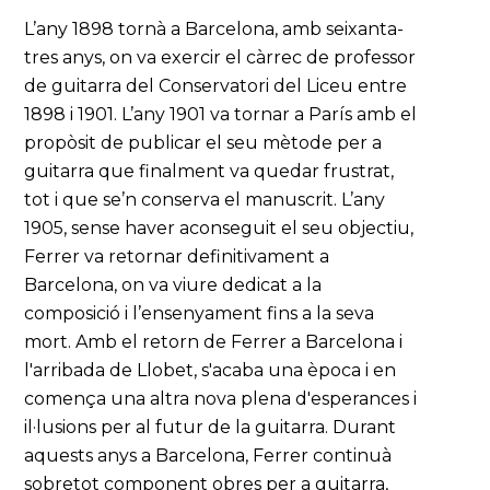
L’any 1898 tornà a Barcelona, amb seixanta-
tres anys, on va exercir el càrrec de professor
de guitarra del Conservatori del Liceu entre
1898 i 1901. L’any 1901 va tornar a París amb el
propòsit de publicar el seu mètode per a
guitarra que finalment va quedar frustrat,
tot i que se’n conserva el manuscrit. L’any
1905, sense haver aconseguit el seu objectiu,
Ferrer va retornar definitivament a
Barcelona, on va viure dedicat a la
composició i l’ensenyament fins a la seva
mort. Amb el retorn de Ferrer a Barcelona i
l'arribada de Llobet, s'acaba una època i en
comença una altra nova plena d'esperances i
il·lusions per al futur de la guitarra. Durant
aquests anys a Barcelona, Ferrer continuà
sobretot component obres per a guitarra,