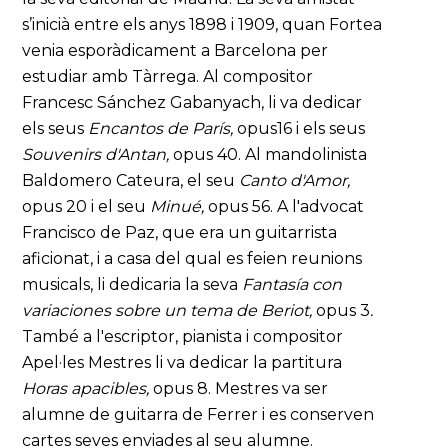
s’inicià entre els anys 1898 i 1909, quan Fortea
venia esporàdicament a Barcelona per
estudiar amb Tàrrega. Al compositor
Francesc Sánchez Gabanyach, li va dedicar
els seus
Encantos de París,
opus16 i els seus
Souvenirs d'Antan,
opus 40. Al mandolinista
Baldomero Cateura, el seu
Canto d'Amor,
opus 20 i el seu
Minué,
opus 56. A l'advocat
Francisco de Paz, que era un guitarrista
aficionat, i a casa del qual es feien reunions
musicals, li dedicaria la seva
Fantasía con
variaciones sobre un tema de Beriot,
opus 3
.
També a l'escriptor, pianista i compositor
Apel·les Mestres li va dedicar la partitura
Horas apacibles,
opus 8. Mestres va ser
alumne de guitarra de Ferrer i es conserven
cartes seves enviades al seu alumne.