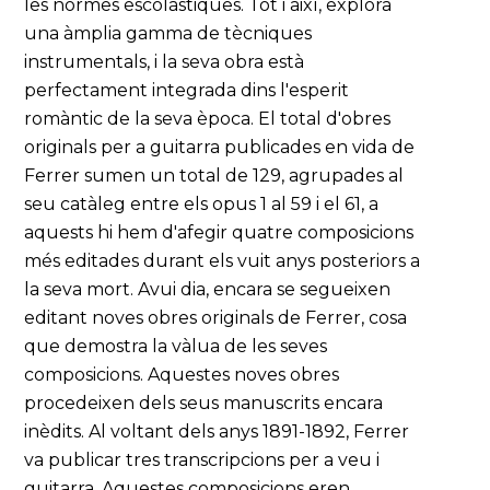
les normes escolàstiques. Tot i així, explora
una àmplia gamma de tècniques
instrumentals, i la seva obra està
perfectament integrada dins l'esperit
romàntic de la seva època. El total d'obres
originals per a guitarra publicades en vida de
Ferrer sumen un total de 129, agrupades al
seu catàleg entre els opus 1 al 59 i el 61, a
aquests hi hem d'afegir quatre composicions
més editades durant els vuit anys posteriors a
la seva mort. Avui dia, encara se segueixen
editant noves obres originals de Ferrer, cosa
que demostra la vàlua de les seves
composicions. Aquestes noves obres
procedeixen dels seus manuscrits encara
inèdits. Al voltant dels anys 1891-1892, Ferrer
va publicar tres transcripcions per a veu i
guitarra. Aquestes composicions eren