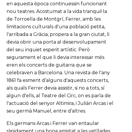
en aquesta època continuessin funcionant
nou teatres. Acostumat a la vida tranquil·la
de Torroella de Montgrí, Ferrer, amb les
limitacions culturals d'una població petita,
l'arribada a Gràcia, propera a la gran ciutat, li
devia obrir una porta al desenvolupament
del seu inquiet esperit artístic. Però
segurament el que li devia interessar més
eren els concerts de guitarra que se
celebraven a Barcelona. Una revista de l'any
1861 fa esment d’alguns d'aquests concerts,
als quals Ferrer devia assistir, si no a tots, sí
algun d'ells, al Teatre del Circ, on es parla de
l'actuació del senyor Altimira, i Julián Arcas i el
seu germà Manuel, entre d’altres.
Els germans Arcas i Ferrer van entaular
ràpidament una bona amistat a les vetllades