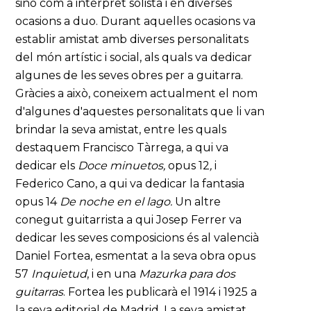
sinó com a intèrpret solista i en diverses
ocasions a duo. Durant aquelles ocasions va
establir amistat amb diverses personalitats
del món artístic i social, als quals va dedicar
algunes de les seves obres per a guitarra.
Gràcies a això, coneixem actualment el nom
d'algunes d'aquestes personalitats que li van
brindar la seva amistat, entre les quals
destaquem Francisco Tàrrega, a qui va
dedicar els
Doce minuetos,
opus 12
,
i
Federico Cano, a qui va dedicar la fantasia
opus 14
De noche en el lago.
Un altre
conegut guitarrista a qui Josep Ferrer va
dedicar les seves composicions és al valencià
Daniel Fortea, esmentat a la seva obra opus
57
Inquietud
, i en una
Mazurka para dos
guitarras
. Fortea les publicarà el 1914 i 1925 a
la seva editorial de Madrid. La seva amistat