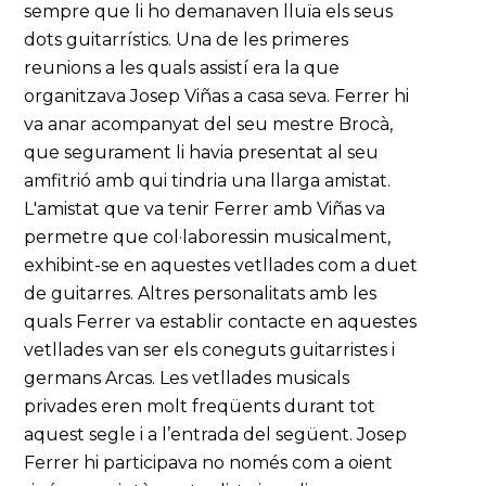
sempre que li ho demanaven lluïa els seus
dots guitarrístics. Una de les primeres
reunions a les quals assistí era la que
organitzava Josep Viñas a casa seva. Ferrer hi
va anar acompanyat del seu mestre Brocà,
que segurament li havia presentat al seu
amfitrió amb qui tindria una llarga amistat.
L'amistat que va tenir Ferrer amb Viñas va
permetre que col·laboressin musicalment,
exhibint-se en aquestes vetllades com a duet
de guitarres. Altres personalitats amb les
quals Ferrer va establir contacte en aquestes
vetllades van ser els coneguts guitarristes i
germans Arcas. Les vetllades musicals
privades eren molt freqüents durant tot
aquest segle i a l’entrada del següent. Josep
Ferrer hi participava no només com a oient