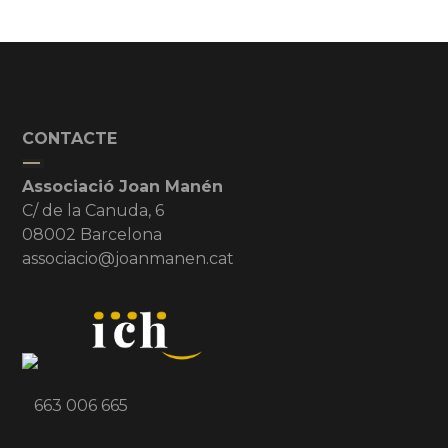
CONTACTE
Associació Joan Manén
C/ de la Canuda, 6
08002 Barcelona
associacio@joanmanen.cat
663 006 665