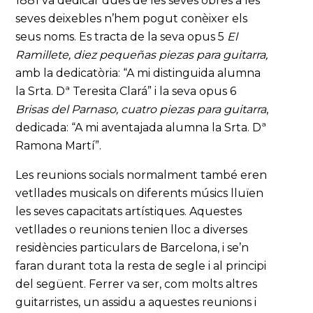
1881 va dedicar dues de les seves obres a les
seves deixebles n’hem pogut conèixer els
seus noms. Es tracta de la seva opus 5
El
Ramillete, diez pequeñas piezas para guitarra,
amb la dedicatòria: “A mi distinguida alumna
la Srta. Dª Teresita Clará” i la seva opus 6
Brisas del Parnaso, cuatro piezas para guitarra
,
dedicada: “A mi aventajada alumna la Srta. Dª
Ramona Martí”.
Les reunions socials normalment també eren
vetllades musicals on diferents músics lluïen
les seves capacitats artístiques. Aquestes
vetllades o reunions tenien lloc a diverses
residències particulars de Barcelona, i se’n
faran durant tota la resta de segle i al principi
del següent. Ferrer va ser, com molts altres
guitarristes, un assidu a aquestes reunions i