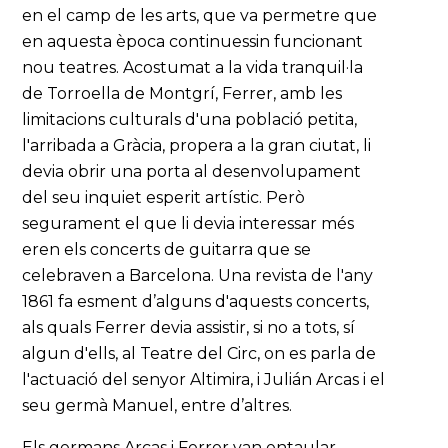
en el camp de les arts, que va permetre que
en aquesta època continuessin funcionant
nou teatres. Acostumat a la vida tranquil·la
de Torroella de Montgrí, Ferrer, amb les
limitacions culturals d'una població petita,
l'arribada a Gràcia, propera a la gran ciutat, li
devia obrir una porta al desenvolupament
del seu inquiet esperit artístic. Però
segurament el que li devia interessar més
eren els concerts de guitarra que se
celebraven a Barcelona. Una revista de l'any
1861 fa esment d’alguns d'aquests concerts,
als quals Ferrer devia assistir, si no a tots, sí
algun d'ells, al Teatre del Circ, on es parla de
l'actuació del senyor Altimira, i Julián Arcas i el
seu germà Manuel, entre d’altres.
Els germans Arcas i Ferrer van entaular