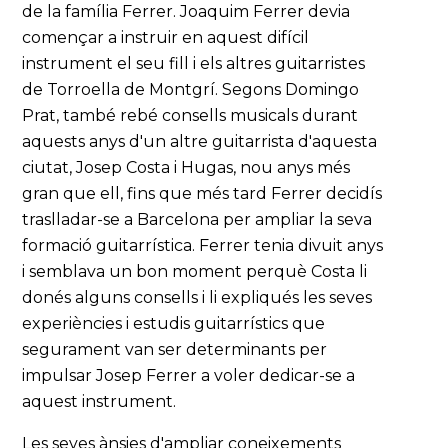
de la família Ferrer. Joaquim Ferrer devia
començar a instruir en aquest difícil
instrument el seu fill i els altres guitarristes
de Torroella de Montgrí. Segons Domingo
Prat, també rebé consells musicals durant
aquests anys d'un altre guitarrista d'aquesta
ciutat, Josep Costa i Hugas, nou anys més
gran que ell, fins que més tard Ferrer decidís
traslladar-se a Barcelona per ampliar la seva
formació guitarrística. Ferrer tenia divuit anys
i semblava un bon moment perquè Costa li
donés alguns consells i li expliqués les seves
experiències i estudis guitarrístics que
segurament van ser determinants per
impulsar Josep Ferrer a voler dedicar-se a
aquest instrument.
Les seves ànsies d'ampliar coneixements