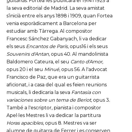
guitarras
. Fortea les publicarà el 1914 i 1925 a
la seva editorial de Madrid. La seva amistat
s’inicià entre els anys 1898 i 1909, quan Fortea
venia esporàdicament a Barcelona per
estudiar amb Tàrrega. Al compositor
Francesc Sánchez Gabanyach, li va dedicar
els seus
Encantos de París,
opus16 i els seus
Souvenirs d'Antan,
opus 40. Al mandolinista
Baldomero Cateura, el seu
Canto d'Amor,
opus 20 i el seu
Minué,
opus 56. A l'advocat
Francisco de Paz, que era un guitarrista
aficionat, i a casa del qual es feien reunions
musicals, li dedicaria la seva
Fantasía con
variaciones sobre un tema de Beriot,
opus 3
.
També a l'escriptor, pianista i compositor
Apel·les Mestres li va dedicar la partitura
Horas apacibles,
opus 8. Mestres va ser
alumne de guitarra de Ferrer i es conserven