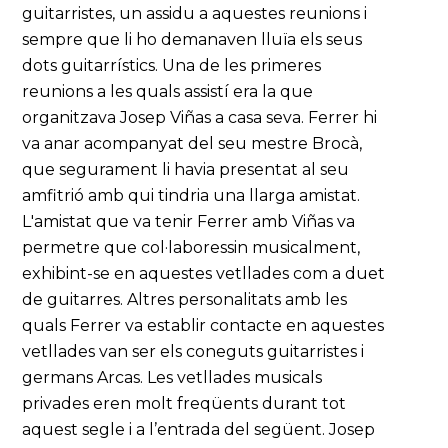
guitarristes, un assidu a aquestes reunions i
sempre que li ho demanaven lluïa els seus
dots guitarrístics. Una de les primeres
reunions a les quals assistí era la que
organitzava Josep Viñas a casa seva. Ferrer hi
va anar acompanyat del seu mestre Brocà,
que segurament li havia presentat al seu
amfitrió amb qui tindria una llarga amistat.
L'amistat que va tenir Ferrer amb Viñas va
permetre que col·laboressin musicalment,
exhibint-se en aquestes vetllades com a duet
de guitarres. Altres personalitats amb les
quals Ferrer va establir contacte en aquestes
vetllades van ser els coneguts guitarristes i
germans Arcas. Les vetllades musicals
privades eren molt freqüents durant tot
aquest segle i a l’entrada del següent. Josep