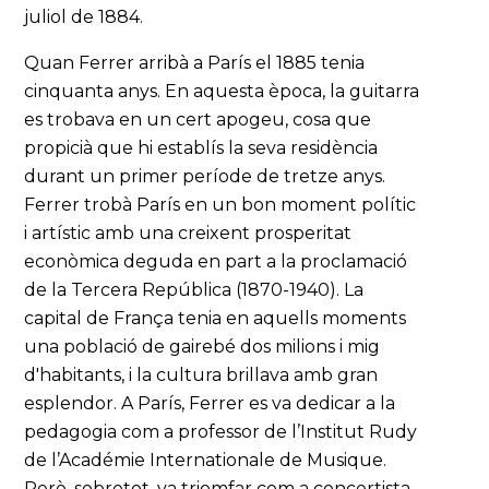
juliol de 1884.
Quan Ferrer arribà a París el 1885 tenia
cinquanta anys. En aquesta època, la guitarra
es trobava en un cert apogeu, cosa que
propicià que hi establís la seva residència
durant un primer període de tretze anys.
Ferrer trobà París en un bon moment polític
i artístic amb una creixent prosperitat
econòmica deguda en part a la proclamació
de la Tercera República (1870-1940). La
capital de França tenia en aquells moments
una població de gairebé dos milions i mig
d'habitants, i la cultura brillava amb gran
esplendor. A París, Ferrer es va dedicar a la
pedagogia com a professor de l’Institut Rudy
de l’Académie Internationale de Musique.
Però, sobretot, va triomfar com a concertista