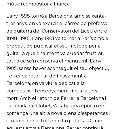
músic i compositor a França.
L’any 1898 tornà a Barcelona, amb seixanta-
tres anys, on va exercir el càrrec de professor
de guitarra del Conservatori del Liceu entre
1898 i 1901. L’any 1901 va tornar a París amb el
propòsit de publicar el seu mètode per a
guitarra que finalment va quedar frustrat,
tot i que se’n conserva el manuscrit. L’any
1905, sense haver aconseguit el seu objectiu,
Ferrer va retornar definitivament a
Barcelona, on va viure dedicat a la
composició i l’ensenyament fins a la seva
mort. Amb el retorn de Ferrer a Barcelona i
l'arribada de Llobet, s'acaba una època i en
comença una altra nova plena d'esperances i
il·lusions per al futur de la guitarra. Durant
aquests anys a Barcelona, Ferrer continuà