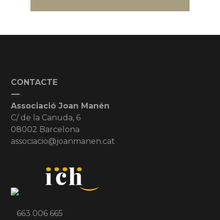
CONTACTE
Associació Joan Manén
C/ de la Canuda, 6
08002 Barcelona
associacio@joanmanen.cat
663 006 665