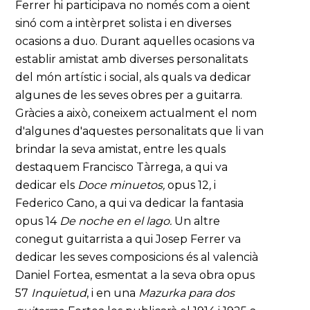
Ferrer hi participava no només com a oient
sinó com a intèrpret solista i en diverses
ocasions a duo. Durant aquelles ocasions va
establir amistat amb diverses personalitats
del món artístic i social, als quals va dedicar
algunes de les seves obres per a guitarra.
Gràcies a això, coneixem actualment el nom
d'algunes d'aquestes personalitats que li van
brindar la seva amistat, entre les quals
destaquem Francisco Tàrrega, a qui va
dedicar els
Doce minuetos,
opus 12
,
i
Federico Cano, a qui va dedicar la fantasia
opus 14
De noche en el lago.
Un altre
conegut guitarrista a qui Josep Ferrer va
dedicar les seves composicions és al valencià
Daniel Fortea, esmentat a la seva obra opus
57
Inquietud
, i en una
Mazurka para dos