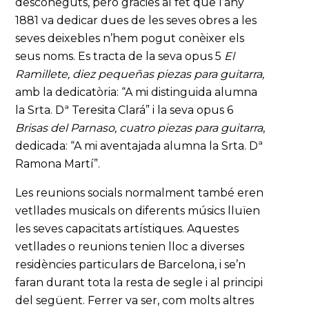
desconeguts, però gràcies al fet que l’any
1881 va dedicar dues de les seves obres a les
seves deixebles n’hem pogut conèixer els
seus noms. Es tracta de la seva opus 5
El
Ramillete, diez pequeñas piezas para guitarra,
amb la dedicatòria: “A mi distinguida alumna
la Srta. Dª Teresita Clará” i la seva opus 6
Brisas del Parnaso, cuatro piezas para guitarra
,
dedicada: “A mi aventajada alumna la Srta. Dª
Ramona Martí”.
Les reunions socials normalment també eren
vetllades musicals on diferents músics lluïen
les seves capacitats artístiques. Aquestes
vetllades o reunions tenien lloc a diverses
residències particulars de Barcelona, i se’n
faran durant tota la resta de segle i al principi
del següent. Ferrer va ser, com molts altres