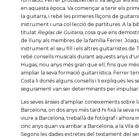
formació, Ferrer probablement va seguir els es
en aquesta època. Va començar a tenir els prim
la guitarra, i rebé les primeres lliçons de guitarr
instrument i una col·lecció de partitures. A la bib
titulat
Reglas de Guitarra
, cosa que ens demostr
de lluny als membres de la família Ferrer. Joaqu
instrument el seu fill i els altres guitarristes
rebé consells musicals durant aquests anys d'un 
Hugas, nou anys més gran que ell, fins que més 
ampliar la seva formació guitarrística. Ferrer 
Costa li donés alguns consells i li expliqués les 
segurament van ser determinants per impulsar J
Les seves ànsies d'ampliar coneixements sobre la 
Barcelona, on dos anys més tard hi fixà la seva 
viure a Barcelona, treballà de fotògraf i alhora i
cinc anys quan va arribar a Barcelona, a la Vil
Segons les dades extretes del testament del seu