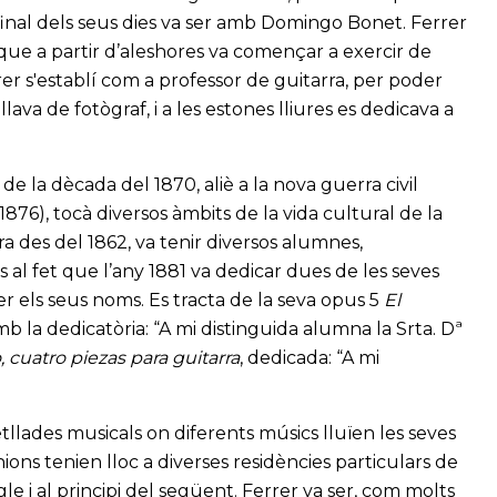
 final dels seus dies va ser amb Domingo Bonet. Ferrer
 que a partir d’aleshores va començar a exercir de
rer s'establí com a professor de guitarra, per poder
allava de fotògraf, i a les estones lliures es dedicava a
 de la dècada del 1870, aliè a la nova guerra civil
76), tocà diversos àmbits de la vida cultural de la
ra des del 1862, va tenir diversos alumnes,
al fet que l’any 1881 va dedicar dues de les seves
r els seus noms. Es tracta de la seva opus 5
El
b la dedicatòria: “A mi distinguida alumna la Srta. Dª
 cuatro piezas para guitarra
, dedicada: “A mi
lades musicals on diferents músics lluïen les seves
ions tenien lloc a diverses residències particulars de
gle i al principi del següent. Ferrer va ser, com molts