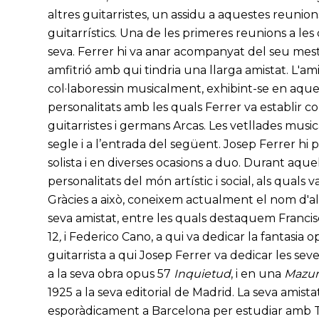
altres guitarristes, un assidu a aquestes reunio
guitarrístics. Una de les primeres reunions a les 
seva. Ferrer hi va anar acompanyat del seu mes
amfitrió amb qui tindria una llarga amistat. L'
col·laboressin musicalment, exhibint-se en aque
personalitats amb les quals Ferrer va establir 
guitarristes i germans Arcas. Les vetllades mus
segle i a l’entrada del següent. Josep Ferrer hi
solista i en diverses ocasions a duo. Durant aque
personalitats del món artístic i social, als quals
Gràcies a això, coneixem actualment el nom d'al
seva amistat, entre les quals destaquem Francis
12
,
i Federico Cano, a qui va dedicar la fantasia o
guitarrista a qui Josep Ferrer va dedicar les se
a la seva obra opus 57
Inquietud
, i en una
Mazur
1925 a la seva editorial de Madrid. La seva amista
esporàdicament a Barcelona per estudiar amb 