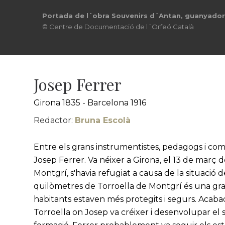
Portada de l´obra Souvenirs d´Antan, guanyadora 
© Centre de Documentació de l´Orfeó Català
Josep Ferrer
Girona 1835 - Barcelona 1916
Redactor:
Bruna Escolà
Entre els grans instrumentistes, pedagogs i comp
Josep Ferrer. Va néixer a Girona, el 13 de març de
Montgrí, s'havia refugiat a causa de la situació d
quilòmetres de Torroella de Montgrí és una gra
habitants estaven més protegits i segurs. Acabada
Torroella on Josep va créixer i desenvolupar el