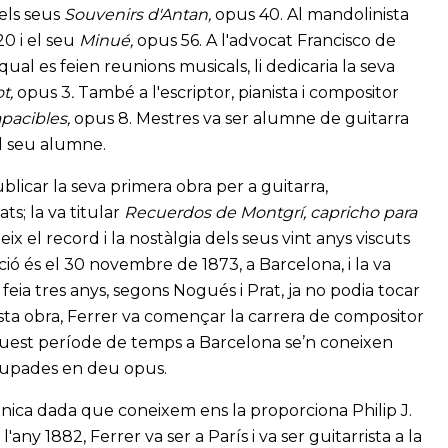
 els seus
Souvenirs d'Antan,
opus 40. Al mandolinista
0 i el seu
Minué,
opus 56. A l'advocat Francisco de
 qual es feien reunions musicals, li dedicaria la seva
ot,
opus 3
.
També a l'escriptor, pianista i compositor
apacibles,
opus 8. Mestres va ser alumne de guitarra
al seu alumne.
ublicar la seva primera obra per a guitarra,
s; la va titular
Recuerdos de Montgrí, capricho para
ix el record i la nostàlgia dels seus vint anys viscuts
ió és el 30 novembre de 1873, a Barcelona, i la va
eia tres anys, segons Nogués i Prat, ja no podia tocar
esta obra, Ferrer va començar la carrera de compositor
 aquest període de temps a Barcelona se’n coneixen
grupades en deu opus.
l'única dada que coneixem ens la proporciona Philip J.
any 1882, Ferrer va ser a París i va ser guitarrista a la