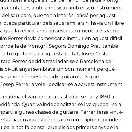
tudis normals que s'impartien a Torroella de Montgrí
ers contactes amb la música i amb el seu instrument,
a del seu pare, que tenia interès i afició per aquest
lioteca particular dels seus familiars hi havia un llibre
a que la relació amb aquest instrument ja els venia
im Ferrer devia començar a instruir en aquest difícil
 de Torroella de Montgrí. Segons Domingo Prat, també
altre guitarrista d'aquesta ciutat, Josep Costa i
tard Ferrer decidís traslladar-se a Barcelona per
tenia divuit anys i semblava un bon moment perquè
seves experiències i estudis guitarrístics que
osep Ferrer a voler dedicar-se a aquest instrument.
matèria el van portar a traslladar-se l’any 1860 a
residència. Quan va independitzar-se i va quedar-se a
mpartí algunes classes de guitarra. Ferrer tenia vint-i-
a de Gràcia, en aquesta època un municipi independent.
 pare, tot fa pensar que els dos primers anys de la