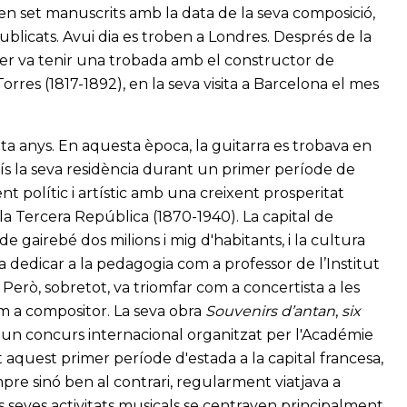
n set manuscrits amb la data de la seva composició,
blicats. Avui dia es troben a Londres. Després de la
rrer va tenir una trobada amb el constructor de
orres (1817-1892), en la seva visita a Barcelona el mes
ta anys. En aquesta època, la guitarra es trobava en
ís la seva residència durant un primer període de
 polític i artístic amb una creixent prosperitat
a Tercera República (1870-1940). La capital de
gairebé dos milions i mig d'habitants, i la cultura
a dedicar a la pedagogia com a professor de l’Institut
erò, sobretot, va triomfar com a concertista a les
com a compositor. La seva obra
Souvenirs d’antan
,
six
un concurs internacional organitzat per l'Académie
nt aquest primer període d'estada a la capital francesa,
re sinó ben al contrari, regularment viatjava a
es seves activitats musicals se centraven principalment