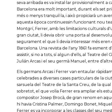
seva arribada es va instal·lar provisionalment a 
Barcelona era molt important, durant els set prim
més o menys tranquil·la, i això propiciarà un a
aquesta època continuessin funcionant nou teatr
Montgrí, Ferrer, amb les limitacions culturals d'u
gran ciutat, li devia obrir una porta al desenvol
segurament el que li devia interessar més eren 
Barcelona. Una revista de l'any 1861 fa esment d
assistir, si no a tots, sí algun d'ells, al Teatre del
Julián Arcas i el seu germà Manuel, entre d’altre
Els germans Arcas i Ferrer van entaular ràpidam
celebrades a diverses cases particulars de la ci
sarsuela del Teatre de la Santa Creu, de la qual e
sobretot, el que volia Ferrer era ampliar els estud
compositor Josep Brocà, de gran renom en aque
hi havia Cristina Palmer, Domingo Bonet, Miquel 
Ferrer es va incorporar a les classes del seu mes