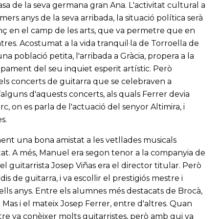
casa de la seva germana gran Ana. L'activitat cultural a
ers anys de la seva arribada, la situació política serà
venç en el camp de les arts, que va permetre que en
es. Acostumat a la vida tranquil·la de Torroella de
na població petita, l'arribada a Gràcia, propera a la
upament del seu inquiet esperit artístic. Però
els concerts de guitarra que se celebraven a
’alguns d'aquests concerts, als quals Ferrer devia
 Circ, on es parla de l'actuació del senyor Altimira, i
s.
ent una bona amistat a les vetllades musicals
utat. A més, Manuel era segon tenor a la companyia de
l guitarrista Josep Viñas era el director titular. Però
is de guitarra, i va escollir el prestigiós mestre i
lls anys. Entre els alumnes més destacats de Brocà,
Mas i el mateix Josep Ferrer, entre d'altres. Quan
tre va conèixer molts guitarristes, però amb qui va