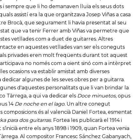
ns i sempre que li ho demanaven lluïa els seus dots
quals assistí era la que organitzava Josep Viñas a casa
tre Brocà, que segurament li havia presentat al seu
amistat que va tenir Ferrer amb Viñas va permetre que
stes vetllades com a duet de guitarres. Altres
contacte en aquestes vetllades van ser els coneguts
icals privades eren molt freqüents durant tot aquest
 participava no només com a oient sinó com a intèrpret
lles ocasions va establir amistat amb diverses
 va dedicar algunes de les seves obres per a guitarra.
gunes d'aquestes personalitats que li van brindar la
co Tàrrega, a qui va dedicar els
Doce minuetos,
opus
pus 14
De noche en el lago.
Un altre conegut
ves composicions és al valencià Daniel Fortea, esmentat
ka para dos guitarras
. Fortea les publicarà el 1914 i
t s’inicià entre els anys 1898 i 1909, quan Fortea venia
Tàrrega. Al compositor Francesc Sánchez Gabanyach,