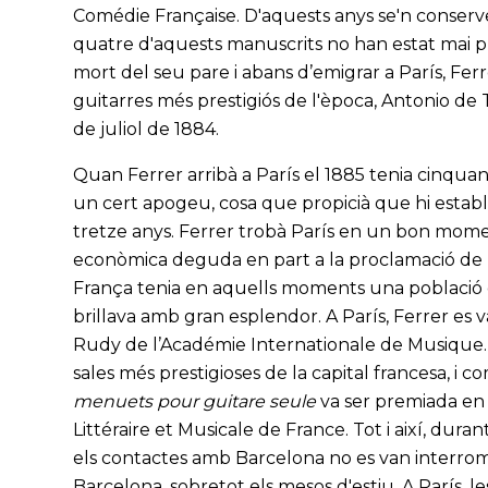
Comédie Française. D'aquests anys se'n conserve
quatre d'aquests manuscrits no han estat mai pu
mort del seu pare i abans d’emigrar a París, Fe
guitarres més prestigiós de l'època, Antonio de T
de juliol de 1884.
Quan Ferrer arribà a París el 1885 tenia cinquan
un cert apogeu, cosa que propicià que hi establ
tretze anys. Ferrer trobà París en un bon moment
econòmica deguda en part a la proclamació de l
França tenia en aquells moments una població de 
brillava amb gran esplendor. A París, Ferrer es v
Rudy de l’Académie Internationale de Musique. P
sales més prestigioses de la capital francesa, i 
menuets pour guitare seule
va ser premiada en 
Littéraire et Musicale de France. Tot i així, dura
els contactes amb Barcelona no es van interromp
Barcelona, sobretot els mesos d'estiu. A París, l