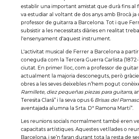
establir una important amistat que durà fins al
va estudiar al voltant de dos anys amb Brocà ja
professor de guitarra a Barcelona. Tot i que Fer
subsistir a les necessitats diàries en realitat treb
l'ensenyament d'aquest instrument.
L'activitat musical de Ferrer a Barcelona a partir
coneguda com la Tercera Guerra Carlista (1872-18
ciutat. En primer lloc, com a professor de guitar
actualment la majoria desconeguts, però gràcies 
obres a les seves deixebles n’hem pogut conèixe
Ramillete, diez pequeñas piezas para guitarra,
am
Teresita Clará” i la seva opus 6
Brisas del Parnaso,
aventajada alumna la Srta. Dª Ramona Martí”.
Les reunions socials normalment també eren vetl
capacitats artístiques. Aquestes vetllades o reun
Barcelona, i se’n faran durant tota la resta de se