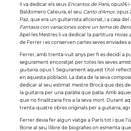
li va dedicar els seus
Encantos de París,
opus16 i
Baldomero Cateura, el seu
Canto d'Amor,
opus 2
Paz, que era un guitarrista aficionat, i a casa del
Fantasía con variaciones sobre un tema de Beri
Apel·les Mestres li va dedicar la partitura
Horas 
de Ferrer i es conserven cartes seves enviades 
Ferrer, amb trenta-vuit anys per fi es decidí a p
segurament encoratjat per totes les seves amistat
guitarra
, opus 1. Segurament aquest títol reflecte
en aquesta població. La data de la seva composic
dedicar al seu estimat mestre Brocà que des de f
la guitarra per una paràlisi que patia. Amb aqu
que no finalitzaria fins a la seva mort. Durant
trenta-quatre obres originals per a guitarra, a
Ferrer devia fer algun viatge a París tot i que 
Bone al seu llibre de biografies on esmenta que l'