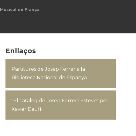
 Musical de França
Enllaços
Partitures de Josep Ferrer a la
Biblioteca Nacional de Espanya
"El catàleg de Josep Ferrer i Esteve" per
Xavier Daufí