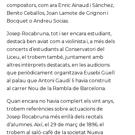
compositors, com ara Enric Ainaud i Sánchez,
Benito Ceballos, Joan Lamote de Grignon i
Bocquet o Andreu Socias.
Josep Rocabruna, tot i ser encara estudiant,
destacà ben aviat com a violinista i, a més dels
concerts d’estudiants al Conservatori del
Liceu, el trobem també, juntament amb
altres intèrprets destacats, en les audicions
que periòdicament organitzava Eusebi Güell
al palau que Antoni Gaudí li havia construït
al carrer Nou de la Rambla de Barcelona.
Quan encara no havia complert els vint anys,
trobem referències sobre actuacions de
Josep Rocabruna més enllà dels recitals
d’alumnes. Així, el 29 de març de 1896, el
trobem al saló-cafè de la societat Nueva