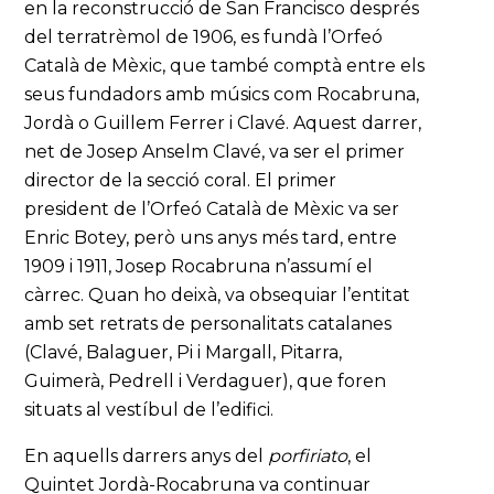
en la reconstrucció de San Francisco després
del terratrèmol de 1906, es fundà l’Orfeó
Català de Mèxic, que també comptà entre els
seus fundadors amb músics com Rocabruna,
Jordà o Guillem Ferrer i Clavé. Aquest darrer,
net de Josep Anselm Clavé, va ser el primer
director de la secció coral. El primer
president de l’Orfeó Català de Mèxic va ser
Enric Botey, però uns anys més tard, entre
1909 i 1911, Josep Rocabruna n’assumí el
càrrec. Quan ho deixà, va obsequiar l’entitat
amb set retrats de personalitats catalanes
(Clavé, Balaguer, Pi i Margall, Pitarra,
Guimerà, Pedrell i Verdaguer), que foren
situats al vestíbul de l’edifici.
En aquells darrers anys del
porfiriato
, el
Quintet Jordà-Rocabruna va continuar