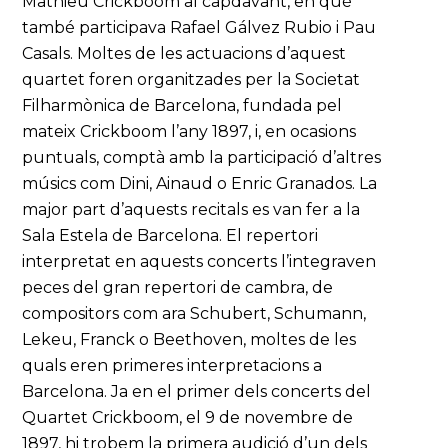
Mathieu Crickboom al capdavant, en què
també participava Rafael Gálvez Rubio i Pau
Casals. Moltes de les actuacions d’aquest
quartet foren organitzades per la Societat
Filharmònica de Barcelona, fundada pel
mateix Crickboom l’any 1897, i, en ocasions
puntuals, comptà amb la participació d’altres
músics com Dini, Ainaud o Enric Granados. La
major part d’aquests recitals es van fer a la
Sala Estela de Barcelona. El repertori
interpretat en aquests concerts l’integraven
peces del gran repertori de cambra, de
compositors com ara Schubert, Schumann,
Lekeu, Franck o Beethoven, moltes de les
quals eren primeres interpretacions a
Barcelona. Ja en el primer dels concerts del
Quartet Crickboom, el 9 de novembre de
1897, hi trobem la primera audició d’un dels