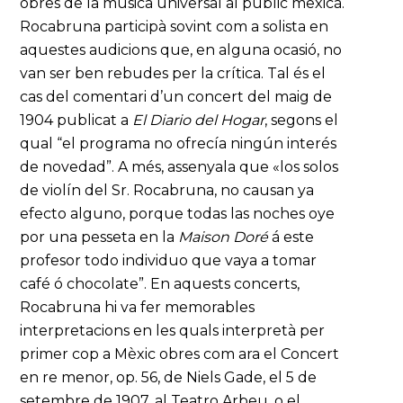
obres de la música universal al públic mexicà.
Rocabruna participà sovint com a solista en
aquestes audicions que, en alguna ocasió, no
van ser ben rebudes per la crítica. Tal és el
cas del comentari d’un concert del maig de
1904 publicat a
El Diario del Hogar
, segons el
qual “el programa no ofrecía ningún interés
de novedad”. A més, assenyala que «los solos
de violín del Sr. Rocabruna, no causan ya
efecto alguno, porque todas las noches oye
por una pesseta en la
Maison Doré
á este
profesor todo individuo que vaya a tomar
café ó chocolate”. En aquests concerts,
Rocabruna hi va fer memorables
interpretacions en les quals interpretà per
primer cop a Mèxic obres com ara el Concert
en re menor, op. 56, de Niels Gade, el 5 de
setembre de 1907, al Teatro Arbeu, o el