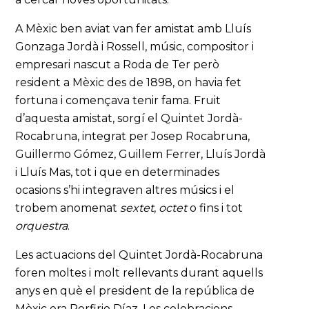
A Mèxic ben aviat van fer amistat amb Lluís
Gonzaga Jordà i Rossell, músic, compositor i
empresari nascut a Roda de Ter però
resident a Mèxic des de 1898, on havia fet
fortuna i començava tenir fama. Fruit
d’aquesta amistat, sorgí el Quintet Jordà-
Rocabruna, integrat per Josep Rocabruna,
Guillermo Gómez, Guillem Ferrer, Lluís Jordà
i Lluís Mas, tot i que en determinades
ocasions s’hi integraven altres músics i el
trobem anomenat
sextet
,
octet
o fins i tot
orquestra
.
Les actuacions del Quintet Jordà-Rocabruna
foren moltes i molt rellevants durant aquells
anys en què el president de la república de
Mèxic era Porfirio Díaz. Les celebracions