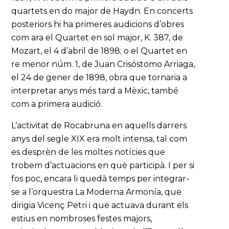
quartets en do major de Haydn. En concerts
posteriors hi ha primeres audicions d’obres
com ara el Quartet en sol major, K. 387, de
Mozart, el 4 d’abril de 1898; o el Quartet en
re menor núm. 1, de Juan Crisóstomo Arriaga,
el 24 de gener de 1898, obra que tornaria a
interpretar anys més tard a Mèxic, també
com a primera audició.
L’activitat de Rocabruna en aquells darrers
anys del segle XIX era molt intensa, tal com
es desprèn de les moltes notícies que
trobem d’actuacions en què participà. I per si
fos poc, encara li quedà temps per integrar-
se a l’orquestra La Moderna Armonía, que
dirigia Vicenç Petri i que actuava durant els
estius en nombroses festes majors,