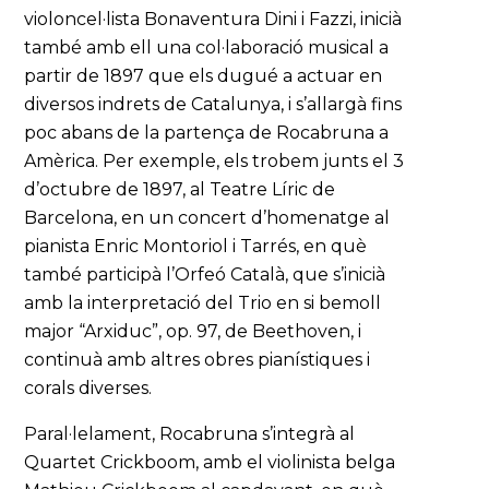
violoncel·lista Bonaventura Dini i Fazzi, inicià
també amb ell una col·laboració musical a
partir de 1897 que els dugué a actuar en
diversos indrets de Catalunya, i s’allargà fins
poc abans de la partença de Rocabruna a
Amèrica. Per exemple, els trobem junts el 3
d’octubre de 1897, al Teatre Líric de
Barcelona, en un concert d’homenatge al
pianista Enric Montoriol i Tarrés, en què
també participà l’Orfeó Català, que s’inicià
amb la interpretació del Trio en si bemoll
major “Arxiduc”, op. 97, de Beethoven, i
continuà amb altres obres pianístiques i
corals diverses.
Paral·lelament, Rocabruna s’integrà al
Quartet Crickboom, amb el violinista belga