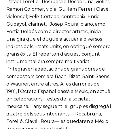
Rafael Torelló i Ros i Josep Rocabruna, violins;
Ramon Colomer, viola; Guillem Ferrer i Clavé,
violoncel; Fèlix Cortada, contrabaix; Enric
Gudayol, clarinet, i Josep Roura, piano, amb
Fortià Roldós com a director artístic, inicià
una gira que el dugué a actuar a diversos
indrets dels Estats Units, on obtingué sempre
grans èxits. El repertori d’aquest conjunt
instrumental era sempre molt variat i
l’integraven adaptacions de grans obres de
compositors com ara Bach, Bizet, Saint-Saëns
o Wagner, entre altres. A les darreries de
1901, l’Octeto Español passà a Mèxic, on actuà
en celebracions i festes de la societat
mexicana. L’any següent, el grup es disgregà i
quatre dels seus integrants —Rocabruna,
Torelló, Clavé i Roura— es quedaren a Mèxic
a cercar noves oportunitats.