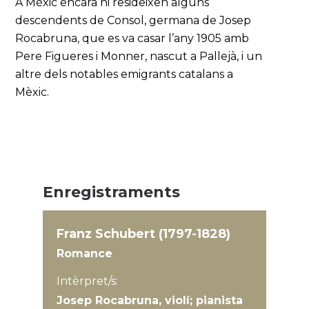
A Mèxic encara hi resideixen alguns
descendents de Consol, germana de Josep
Rocabruna, que es va casar l’any 1905 amb
Pere Figueres i Monner, nascut a Pallejà, i un
altre dels notables emigrants catalans a
Mèxic.
Enregistraments
Franz Schubert (1797-1828)
Romance
Intèrpret/s:
Josep Rocabruna, violí; pianista