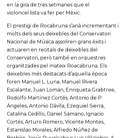
en la gira de tres setmanes que el
violoncel·lista va fer per Mèxic.
El prestigi de Rocabruna s’anà incrementant i
molts dels seus deixebles del Conservatori
Nacional de Música assoliren grans èxits i
actuaren en recitals de deixebles del
Conservatori, però també en orquestres
organitzades pel mateix Roacabruna. Els
deixebles més destacats d’aquella època
foren Manuel L. Luna, Manuel Rivera
Escalante, Juan Lomán, Enriqueta Grabtree,
Rodolfo Martínez Cortés, Antonio de P.
Ángeles, Antonio Dávila, Ezequiel Sierra,
Catalina Cedillo, Daniel Sámano, Ignacio
Cortés, Arturo Romero, Vicente Montes,
Estanislao Morales, Alfredo Núñez de
Borbón, Jesús Ruvalcaba o Luis Villalobos. A