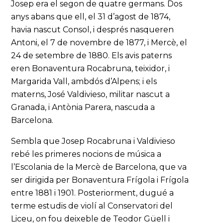
Josep era el segon de quatre germans. Dos
anys abans que ell, el 31 d’agost de 1874,
havia nascut Consol, i després nasqueren
Antoni, el 7 de novembre de 1877, i Mercè, el
24 de setembre de 1880. Els avis paterns
eren Bonaventura Rocabruna, teixidor, i
Margarida Vall, ambdós d’Alpens; i els
materns, José Valdivieso, militar nascut a
Granada, i Antònia Parera, nascuda a
Barcelona.
Sembla que Josep Rocabruna i Valdivieso
rebé les primeres nocions de música a
l’Escolania de la Mercè de Barcelona, que va
ser dirigida per Bonaventura Frígola i Frígola
entre 1881 i 1901. Posteriorment, dugué a
terme estudis de violí al Conservatori del
Liceu, on fou deixeble de Teodor Güell i