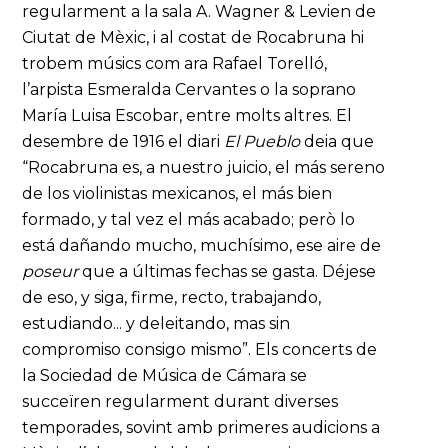
regularment a la sala A. Wagner & Levien de
Ciutat de Mèxic, i al costat de Rocabruna hi
trobem músics com ara Rafael Torelló,
l’arpista Esmeralda Cervantes o la soprano
María Luisa Escobar, entre molts altres. El
desembre de 1916 el diari
El Pueblo
deia que
“Rocabruna es, a nuestro juicio, el más sereno
de los violinistas mexicanos, el más bien
formado, y tal vez el más acabado; però lo
está dañando mucho, muchísimo, ese aire de
poseur
que a últimas fechas se gasta. Déjese
de eso, y siga, firme, recto, trabajando,
estudiando... y deleitando, mas sin
compromiso consigo mismo”. Els concerts de
la Sociedad de Música de Cámara se
succeïren regularment durant diverses
temporades, sovint amb primeres audicions a