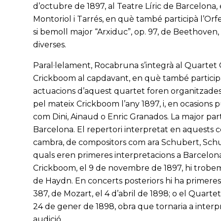
d’octubre de 1897, al Teatre Líric de Barcelona
Montoriol i Tarrés, en què també participà l’Orfe
si bemoll major “Arxiduc”, op. 97, de Beethoven, 
diverses.
Paral·lelament, Rocabruna s’integrà al Quartet 
Crickboom al capdavant, en què també participa
actuacions d’aquest quartet foren organitzades
pel mateix Crickboom l’any 1897, i, en ocasions 
com Dini, Ainaud o Enric Granados. La major part 
Barcelona. El repertori interpretat en aquests 
cambra, de compositors com ara Schubert, Sch
quals eren primeres interpretacions a Barcelona
Crickboom, el 9 de novembre de 1897, hi trobem
de Haydn. En concerts posteriors hi ha primeres 
387, de Mozart, el 4 d’abril de 1898; o el Quart
24 de gener de 1898, obra que tornaria a inter
audició.