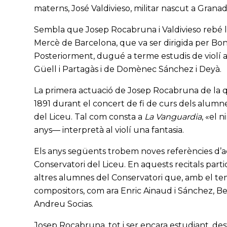
materns, José Valdivieso, militar nascut a Grana
Sembla que Josep Rocabruna i Valdivieso rebé le
Mercè de Barcelona, que va ser dirigida per Bona
Posteriorment, dugué a terme estudis de violí a
Güell i Partagàs i de Domènec Sánchez i Deyà.
La primera actuació de Josep Rocabruna de la qua
1891 durant el concert de fi de curs dels alumne
del Liceu. Tal com consta a
La Vanguardia
, «el
anys— interpretà al violí una fantasia.
Els anys següents trobem noves referències d’
Conservatori del Liceu. En aquests recitals pa
altres alumnes del Conservatori que, amb el tem
compositors, com ara Enric Ainaud i Sánchez, B
Andreu Socias.
Josep Rocabruna, tot i ser encara estudiant, dest