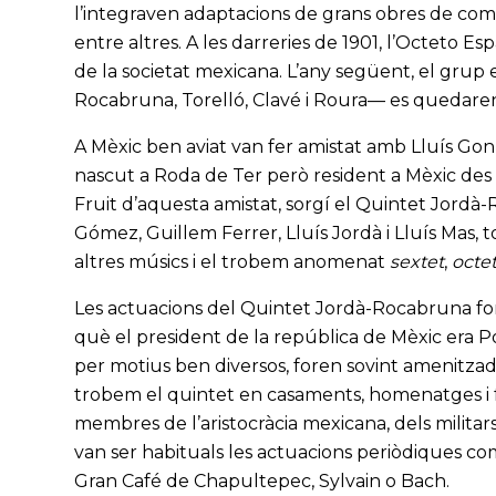
l’integraven adaptacions de grans obres de com
entre altres. A les darreries de 1901, l’Octeto Es
de la societat mexicana. L’any següent, el grup 
Rocabruna, Torelló, Clavé i Roura— es quedaren
A Mèxic ben aviat van fer amistat amb Lluís Gonz
nascut a Roda de Ter però resident a Mèxic des 
Fruit d’aquesta amistat, sorgí el Quintet Jord
Gómez, Guillem Ferrer, Lluís Jordà i Lluís Mas, 
altres músics i el trobem anomenat
sextet
,
octe
Les actuacions del Quintet Jordà-Rocabruna for
què el president de la república de Mèxic era Por
per motius ben diversos, foren sovint amenitz
trobem el quintet en casaments, homenatges i f
membres de l’aristocràcia mexicana, dels militar
van ser habituals les actuacions periòdiques c
Gran Café de Chapultepec, Sylvain o Bach.