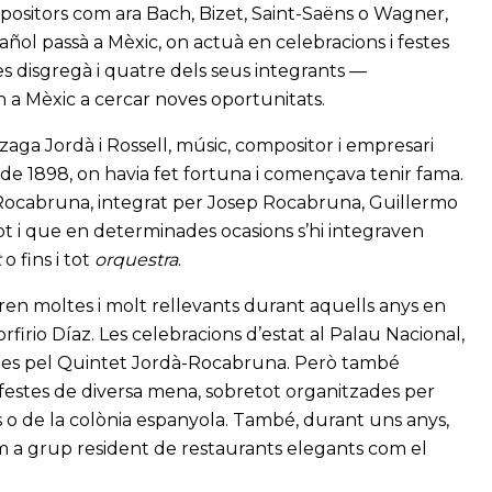
positors com ara Bach, Bizet, Saint-Saëns o Wagner,
pañol passà a Mèxic, on actuà en celebracions i festes
es disgregà i quatre dels seus integrants —
 a Mèxic a cercar noves oportunitats.
aga Jordà i Rossell, músic, compositor i empresari
de 1898, on havia fet fortuna i començava tenir fama.
à-Rocabruna, integrat per Josep Rocabruna, Guillermo
tot i que en determinades ocasions s’hi integraven
t
o fins i tot
orquestra
.
en moltes i molt rellevants durant aquells anys en
firio Díaz. Les celebracions d’estat al Palau Nacional,
ades pel Quintet Jordà-Rocabruna. Però també
estes de diversa mena, sobretot organitzades per
s o de la colònia espanyola. També, durant uns anys,
om a grup resident de restaurants elegants com el