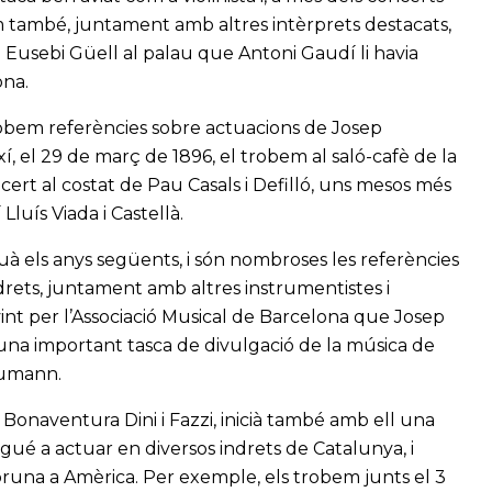
em també, juntament amb altres intèrprets destacats,
 Eusebi Güell al palau que Antoni Gaudí li havia
ona.
robem referències sobre actuacions de Josep
í, el 29 de març de 1896, el trobem al saló-cafè de la
rt al costat de Pau Casals i Defilló, uns mesos més
luís Viada i Castellà.
uà els anys següents, i són nombroses les referències
drets, juntament amb altres instrumentistes i
int per l’Associació Musical de Barcelona que Josep
 una important tasca de divulgació de la música de
humann.
 Bonaventura Dini i Fazzi, inicià també amb ell una
ugué a actuar en diversos indrets de Catalunya, i
bruna a Amèrica. Per exemple, els trobem junts el 3