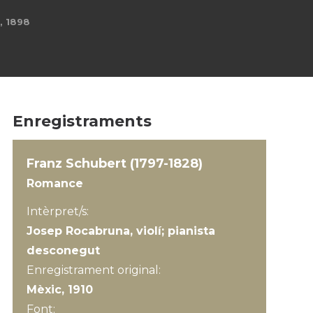
Enregistraments
Franz Schubert (1797-1828)
Romance
Intèrpret/s:
Josep Rocabruna, violí; pianista
desconegut
Enregistrament original:
Mèxic, 1910
Font: