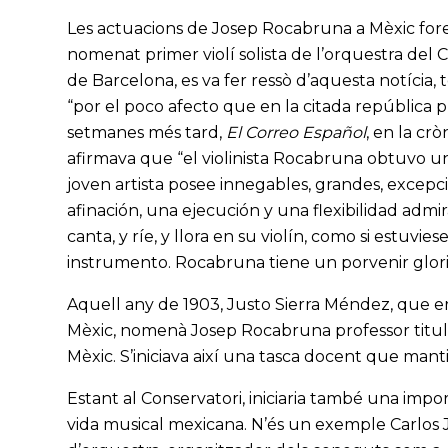
Les actuacions de Josep Rocabruna a Mèxic fore
nomenat primer violí solista de l’orquestra del C
de Barcelona, es va fer ressò d’aquesta notícia,
“por el poco afecto que en la citada república p
setmanes més tard,
El Correo Español
, en la cr
afirmava que “el violinista Rocabruna obtuvo un
joven artista posee innegables, grandes, excep
afinación, una ejecución y una flexibilidad admir
canta, y ríe, y llora en su violín, como si estuvie
instrumento. Rocabruna tiene un porvenir glori
Aquell any de 1903, Justo Sierra Méndez, que era
Mèxic, nomenà Josep Rocabruna professor titular
Mèxic. S’iniciava així una tasca docent que mantind
Estant al Conservatori, iniciaria també una impo
vida musical mexicana. N’és un exemple Carlos J