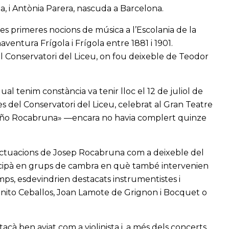
da, i Antònia Parera, nascuda a Barcelona.
s primeres nocions de música a l’Escolania de la
ventura Frígola i Frígola entre 1881 i 1901.
l Conservatori del Liceu, on fou deixeble de Teodor
l tenim constància va tenir lloc el 12 de juliol de
s del Conservatori del Liceu, celebrat al Gran Teatre
 niño Rocabruna» —encara no havia complert quinze
actuacions de Josep Rocabruna com a deixeble del
rticipà en grups de cambra en què també intervenien
ps, esdevindrien destacats instrumentistes i
enito Ceballos, Joan Lamote de Grignon i Bocquet o
acà ben aviat com a violinista i, a més dels concerts