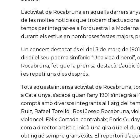
L’activitat de Rocabruna en aquells darrers anys
de les moltes notícies que trobem d’actuacions e
temps per integrar-se a l’orquestra La Moderna 
durant els estius en nombroses festes majors, 
Un concert destacat és el del 3 de març de 1901
dirigí el seu poema simfònic “Una vida d’heroi”, o
Rocabruna, fet que la premsa destacà. L’audi
i es repetí uns dies després.
Tota aquesta intensa activitat de Rocabruna, toc
a Catalunya, s’acabà quan l’any 1901 s’integrà a
comptà amb diversos integrants al llarg del temp
Ruiz, Rafael Torelló i Ros i Josep Rocabruna, vio
violoncel; Fèlix Cortada, contrabaix; Enric Guday
com a director artístic, inicià una gira que el du
obtingué sempre grans èxits. El repertori d’aqu