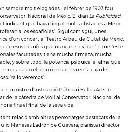
n sempre molt elogiades, i el febrer de 1903 fou
onservatori Nacional de Mèxic. El diari
La Publicidad
,
 tot indicant que havia tingut molts obstacles a Mèxic
rofesan a los españoles”. Sigui com sigui, unes
ònica d’un concert al Teatro Arbeu de Ciutat de Mèxic,
o de esos triunfos que nunca se olvidan”, i que “este
cionales facultades: tiene mucha firmeza, mucha
able, y sobre todo, la potencia psíquica, el alma que
se enredada en el arco ó prisionera en la caja del
oso. Ya lo veremos”.
 el ministre d’Instrucció Pública i Belles Arts de
 de la càtedra de Violí al Conservatori Nacional de
ria fins al final de la seva vida.
rtant relació amb altres personatges destacats de la
ulio Meneses Ladrón de Guevara, pianista i director