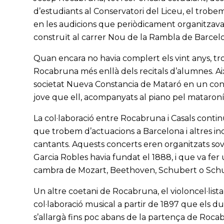
d’estudiants al Conservatori del Liceu, el trob
en les audicions que periòdicament organitzava
construït al carrer Nou de la Rambla de Barcel
Quan encara no havia complert els vint anys, t
Rocabruna més enllà dels recitals d’alumnes. Aix
societat Nueva Constancia de Mataró en un conce
jove que ell, acompanyats al piano pel mataroní L
La col·laboració entre Rocabruna i Casals contin
que trobem d’actuacions a Barcelona i altres in
cantants. Aquests concerts eren organitzats sov
Garcia Robles havia fundat el 1888, i que va fer
cambra de Mozart, Beethoven, Schubert o Sc
Un altre coetani de Rocabruna, el violoncel·lista
col·laboració musical a partir de 1897 que els d
s’allargà fins poc abans de la partença de Roca