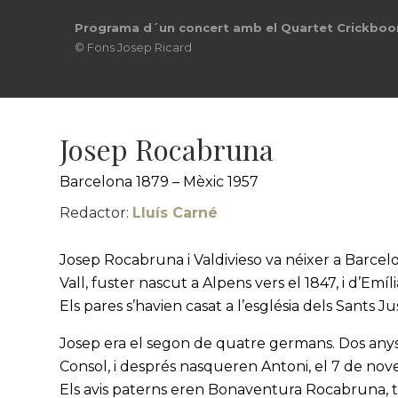
Programa d´un concert del Quartet Crickboom a
© Fons Josep Ricard
Josep Rocabruna
Barcelona 1879 – Mèxic 1957
Redactor:
Lluís Carné
Josep Rocabruna i Valdivieso va néixer a Barcelo
Vall, fuster nascut a Alpens vers el 1847, i d’Emíl
Els pares s’havien casat a l’església dels Sants 
Josep era el segon de quatre germans. Dos anys 
Consol, i després nasqueren Antoni, el 7 de nov
Els avis paterns eren Bonaventura Rocabruna, tei