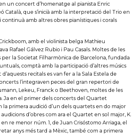
, en un concert d’homenatge al pianista Enric
ó Català, que s’inicià amb la interpretació del Trio en
i continuà amb altres obres pianístiques i corals
Crickboom, amb el violinista belga Mathieu
va Rafael Gálvez Rubio i Pau Casals. Moltes de les
 per la Societat Filharmònica de Barcelona, fundada
puntuals, comptà amb la participació d’altres músics
d’aquests recitals es van fer a la Sala Estela de
concerts l’integraven peces del gran repertori de
umann, Lekeu, Franck o Beethoven, moltes de les
. Ja en el primer dels concerts del Quartet
 la primera audició d’un dels quartets en do major
audicions d’obres com ara el Quartet en sol major, K.
et en re menor núm. 1, de Juan Crisóstomo Arriaga, el
pretar anys més tard a Mèxic, també com a primera