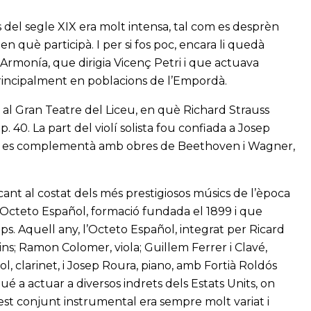
 del segle XIX era molt intensa, tal com es desprèn
n què participà. I per si fos poc, encara li quedà
Armonía, que dirigia Vicenç Petri i que actuava
principalment en poblacions de l’Empordà.
 al Gran Teatre del Liceu, en què Richard Strauss
p. 40. La part del violí solista fou confiada a Josep
ció es complementà amb obres de Beethoven i Wagner,
ant al costat dels més prestigiosos músics de l’època
 l’Octeto Español, formació fundada el 1899 i que
s. Aquell any, l’Octeto Español, integrat per Ricard
lins; Ramon Colomer, viola; Guillem Ferrer i Clavé,
ol, clarinet, i Josep Roura, piano, amb Fortià Roldós
gué a actuar a diversos indrets dels Estats Units, on
est conjunt instrumental era sempre molt variat i