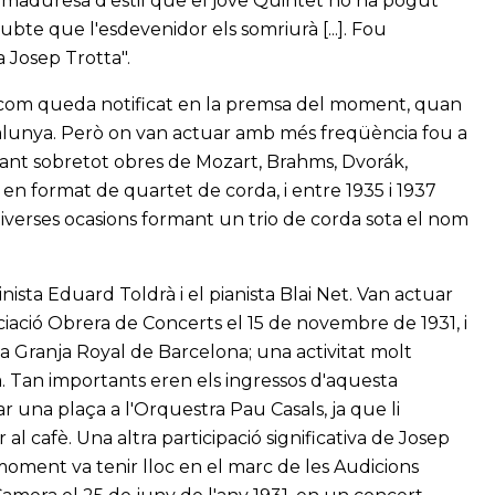
a maduresa d'estil que el jove Quintet no ha pogut
a dubte que l'esdevenidor els somriurà [...]. Fou
a Josep Trotta".
al com queda notificat en la premsa del moment, quan
talunya. Però on van actuar amb més freqüència fou a
ocant sobretot obres de Mozart, Brahms, Dvorák,
en format de quartet de corda, i entre 1935 i 1937
diverses ocasions formant un trio de corda sota el nom
inista Eduard Toldrà i el pianista Blai Net. Van actuar
ciació Obrera de Concerts el 15 de novembre de 1931, i
a Granja Royal de Barcelona; una activitat molt
. Tan importants eren els ingressos d'aquesta
r una plaça a l'Orquestra Pau Casals, ja que li
 al cafè. Una altra participació significativa de Josep
oment va tenir lloc en el marc de les Audicions