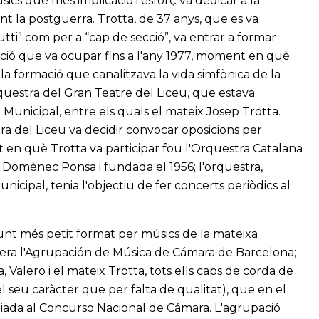
ics que més implicació i esforç va dedicar a la
ant la postguerra. Trotta, de 37 anys, que es va
utti” com per a “cap de secció”, va entrar a formar
sició que va ocupar fins a l'any 1977, moment en què
 la formació que canalitzava la vida simfònica de la
rquestra del Gran Teatre del Liceu, que estava
Municipal, entre els quals el mateix Josep Trotta.
stra del Liceu va decidir convocar oposicions per
nt en què Trotta va participar fou l'Orquestra Catalana
r Domènec Ponsa i fundada el 1956; l'orquestra,
icipal, tenia l'objectiu de fer concerts periòdics al
unt més petit format per músics de la mateixa
, era l'Agrupación de Música de Cámara de Barcelona;
alero i el mateix Trotta, tots ells caps de corda de
 seu caràcter que per falta de qualitat), que en el
emiada al Concurso Nacional de Cámara. L'agrupació