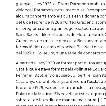
guanyat, l'any 1925, el Premi Parramon amb un ju
violoncel Parramon, instrument que l’acompanyar
alguns concerts amb els quals es va donar a conè
del 6 de febrer de 1926 a l'Orfeó Gracienc, acom
un programa d'una gran exigència tècnica que in
Saint-Saëns i diferents peces de Morera, Fauré,
Granollers, en un cicle dedicat a Beethoven, amb e
formació de trio, amb el pianista Blai Net i el vi
del 1927 al Coliseum, d'una sèrie de concerts or
A partir de l'any 1929 va formar part d'una agr
Català, que estava format pels violinistes Eduar
Ferrer el 1933), el viola Josep Julibert i el pian
Catalunya durant els anys anteriors a l'esclat de l
febrer de 1929, va dedicar un article a la nova 
Palau de la Música: "Els novells artistes toquen 
sobretot de llurs dits de manera molt pura. [...