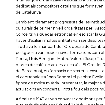
Íntimes que organitzava l'Associació Música Da 
dedicat als compositors catalans que formave
de Catalunya.
L’ambient clarament progressista de les institu
culturals de primer nivell organitzats per l'Ass
Concerts, va quedar estroncat en esclatar la Gue
haver d’exiliar i moltes entitats van ser dissoltes 
Trotta va formar part de l'Orquestra de Cambra
postguerra van néixer noves formacions com el
Ponsa, Lluís Benejam, Mateu Valero i Josep Trott
música de cafè, en aquesta ocasió a El Oro del 
de Barcelona), en formació de sextet al costat del
el contrabaixista Joan Sendra i el pianista Eveli
època de molta misèria i precarietat, la majoria
actuacions en concerts. Trotta fou dels pocs mú
A finals de 1943 es van convocar oposicions per