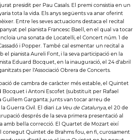
rat presidit per Pau Casals. El premi consistia en un
ia tota la vida. Els anys següents va anar oferint
ixer. Entre les seves actuacions destaca el recital
panyat pel pianista Francesc Baell, en el qual va tocar
cloïa una sonata de Locatelli, el Concert núm. 1 de
 Cassadó i Popper. També cal esmentar un recital a
l pianista Aureli Font, i la seva participació en la
olinista Eduard Bocquet, en la inauguració, el 24 d'abril
ganitzats per l'Associació Obrera de Concerts.
upació de cambra de caràcter més estable, el Quintet
d Bocquet i Antoni Escofet (substituït per Rafael
ista Guillem Garganta; junts van tocar arreu de
a Guerra Civil. El diari
La Veu de Catalunya
, el 20 de
agrupació després de la seva primera presentació al
ja amb bella correcció. El Quartet de Mozart eixí
] El conegut Quintet de Brahms fou, en fi, curosament