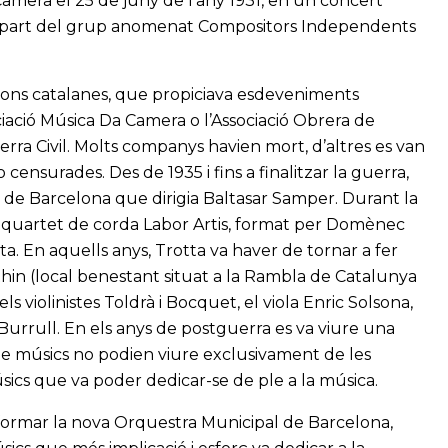
Camera el 25 de juny de l'any 1931, en un concert
n part del grup anomenat Compositors Independents
cions catalanes, que propiciava esdeveniments
ociació Música Da Camera o l’Associació Obrera de
rra Civil. Molts companys havien mort, d’altres es van
o censurades. Des de 1935 i fins a finalitzar la guerra,
 de Barcelona que dirigia Baltasar Samper. Durant la
 quartet de corda Labor Artis, format per Domènec
a. En aquells anys, Trotta va haver de tornar a fer
Rhin (local benestant situat a la Rambla de Catalunya
s violinistes Toldrà i Bocquet, el viola Enric Solsona,
o Burrull. En els anys de postguerra es va viure una
 de músics no podien viure exclusivament de les
sics que va poder dedicar-se de ple a la música.
 formar la nova Orquestra Municipal de Barcelona,