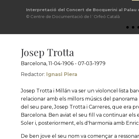
Interpretació del Concert de Bocquerini al Palau 
© Centre de Documentació de l´Orfeó Català
Josep Trotta
Barcelona, 11-04-1906 - 07-03-1979
Redactor:
Ignasi Piera
Josep Trotta i Millán va ser un violoncel·lista b
relacionar amb els millors músics del panorama 
del seu pare, Josep Trotta i Carreres, que era p
Barcelona. Ben aviat el seu fill va continuar els
Soler i, posteriorment, els d'harmonia amb Enric
De ben jove el seu nom va començar a ressonar e