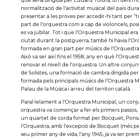
que seria dirigida per Eduard Toldrà, un dels mús
normalització de l'activitat musical del país dur
presentar a les proves per accedir-hi tant per “t
part de l'orquestra com a cap de violoncels, po
es va jubilar. Tot i que l'Orquestra Municipal era
ciutat durant la postguerra, també hi havia l'O
formada en gran part per músics de l'Orquestra 
Això va ser així fins el 1958, any en què l'Orque
renovar el nivell de l'orquestra. Un altre conju
de Solistes, una formació de cambra dirigida pe
formada pels principals músics de l’Orquestra Mun
Palau de la Música i arreu del territori català.
Paral·lelament a l'Orquestra Municipal, un conj
orquestra va començar a fer els primers passos
un quartet de corda format per Bocquet, Ponsa, V
l'Orquestra, amb l'excepció de Bocquet (més pel
seu primer any de vida, l’any 1945, ja va ser pr