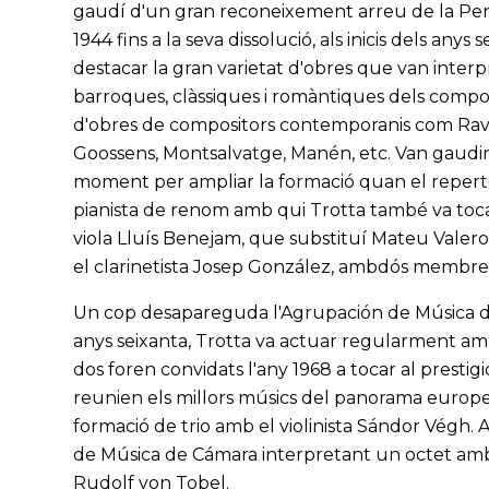
gaudí d'un gran reconeixement arreu de la Penín
1944 fins a la seva dissolució, als inicis dels an
destacar la gran varietat d'obres que van inter
barroques, clàssiques i romàntiques dels comp
d'obres de compositors contemporanis com Rave
Goossens, Montsalvatge, Manén, etc. Van gaudir 
moment per ampliar la formació quan el reperto
pianista de renom amb qui Trotta també va toc
viola Lluís Benejam, que substituí Mateu Valer
el clarinetista Josep González, ambdós membres
Un cop desapareguda l'Agrupación de Música de
anys seixanta, Trotta va actuar regularment amb
dos foren convidats l'any 1968 a tocar al presti
reunien els millors músics del panorama europ
formació de trio amb el violinista Sándor Végh.
de Música de Cámara interpretant un octet amb 
Rudolf von Tobel.