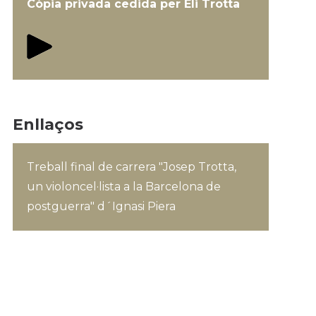
Còpia privada cedida per Eli Trotta
Enllaços
Treball final de carrera "Josep Trotta,
un violoncel·lista a la Barcelona de
postguerra" d´Ignasi Piera