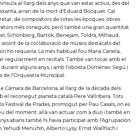
sula al llarg dels anys que van estar actius, des del
ys seixanta, arran de la mort d'Eduard Bocquet. Cal
pretar, de compositors de totes les èpoques: obres
ositors més coneguts, però també una gran quantitat
l, Schönberg, Bartók, Benejam, Toldrà, Milhaud,
sovint de la col·laboració de músics destacats del
ri ho requeria. La més habitual fou Maria Canela,
ar regularment en recitals. També van tocar amb el
o durant alguns anys, i amb l'oboista Domènec Segú i
 de l'Orquestra Municipal.
 Cámara de Barcelona, al llarg de la dècada dels
 el reconegut pianista català Pere Vallribera. Tots
giós Festival de Prades, promogut per Pau Casals, on es
eu del moment; allà van actuar com a duo i també en
 Anys abans també hi havia participat amb l'Agrupación
Yehudi Menuhin, Alberto Lysy, Ernst Wallfisch i