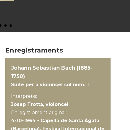
Enregistraments
Johann Sebastian Bach (1885-
1750)
Suite per a violoncel sol núm. 1
Intèrpret/s:
Josep Trotta, violoncel
Enregistrament original:
4-10-1964 - Capella de Santa Àgata
(Barcelona), Festival Internacional de