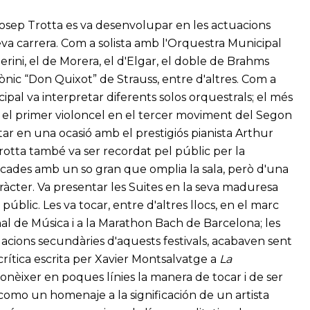
Josep Trotta es va desenvolupar en les actuacions
seva carrera. Com a solista amb l'Orquestra Municipal
rini, el de Morera, el d'Elgar, el doble de Brahms
fònic “Don Quixot” de Strauss, entre d'altres. Com a
ipal va interpretar diferents solos orquestrals; el més
 el primer violoncel en el tercer moviment del Segon
ar en una ocasió amb el prestigiós pianista Arthur
rotta també va ser recordat pel públic per la
ocades amb un so gran que omplia la sala, però d'una
aràcter. Va presentar les Suites en la seva maduresa
blic. Les va tocar, entre d'altres llocs, en el marc
onal de Música i a la Marathon Bach de Barcelona; les
tuacions secundàries d'aquests festivals, acabaven sent
 crítica escrita per Xavier Montsalvatge a
La
nèixer en poques línies la manera de tocar i de ser
 como un homenaje a la significación de un artista