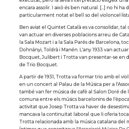
executat, però la seva interpretació exigeix un
encara assolir. I això és ben natural. [...] no hi h
particularment notat el bell so del violoncel·list
Ben aviat el Quintet Català es va consolidar, t
van actuar en diverses poblacions arreu de Ca
la Sala Mozart i a la Sala Parés de Barcelona, t
Dohnányi, Toldrà i Manén. L'any 1933 van actuar 
Bocquet, Julibert i Trotta van presentar-se en 
de Trio Bocquet.
A partir de 1931, Trotta va formar trio amb el viol
en un concert al Palau de la Música per a l'Asso
també van fer música de cafè al Salon Doré de l
comuna entre els músics barcelonins de l'època
activitat que Josep Trotta va haver de desestima
mancava la continuïtat laboral que li oferia tocar
Trotta relacionada amb la música catalana del m