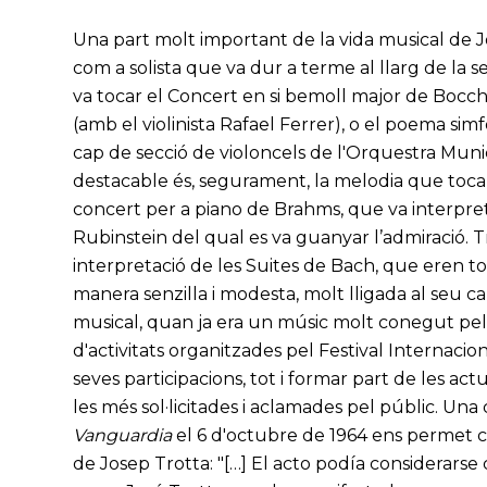
Una part molt important de la vida musical de 
com a solista que va dur a terme al llarg de la 
va tocar el Concert en si bemoll major de Bocche
(amb el violinista Rafael Ferrer), o el poema sim
cap de secció de violoncels de l'Orquestra Munic
destacable és, segurament, la melodia que toca
concert per a piano de Brahms, que va interpret
Rubinstein del qual es va guanyar l’admiració. T
interpretació de les Suites de Bach, que eren t
manera senzilla i modesta, molt lligada al seu c
musical, quan ja era un músic molt conegut pel pú
d'activitats organitzades pel Festival Internaci
seves participacions, tot i formar part de les ac
les més sol·licitades i aclamades pel públic. Una
Vanguardia
el 6 d'octubre de 1964 ens permet co
de Josep Trotta: "[…] El acto podía considerarse