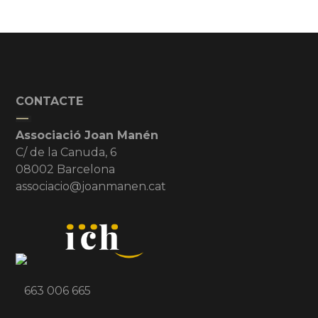
CONTACTE
Associació Joan Manén
C/ de la Canuda, 6
08002 Barcelona
associacio@joanmanen.cat
663 006 665