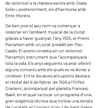
de violoncel a la mateixa escola amb Josep
Soler i, posteriorment, els d'harmonia amb
Enric Morera.
De ben jove el seu nom va començar a
ressonar en l'ambient musical de la ciutat
gràcies a haver guanyat, l'any 1925, el Premi
Parramon amb un jurat presidit per Pau
Casals. El premi consistia en un violoncel
Parramon, instrument que l’acompanyaria
tota la vida. Els anys següents va anar oferint
alguns concerts amb els quals es va donar a
conèixer. Entre les seves actuacions destaca
el recital del 6 de febrer de 1926 a l'Orfeó
Gracienc, acompanyat pel pianista Francesc
Baell, en el qual va tocar un programa d'una
gran exigència tècnica que incloïa una sonata
de Locatelli, el Concert núm. 1 de Saint-Saëns