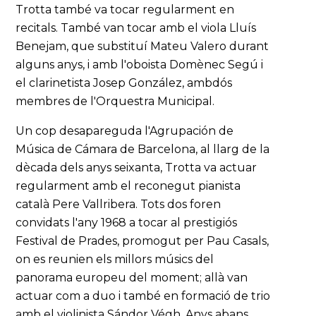
Trotta també va tocar regularment en
recitals. També van tocar amb el viola Lluís
Benejam, que substituí Mateu Valero durant
alguns anys, i amb l'oboista Domènec Segú i
el clarinetista Josep González, ambdós
membres de l'Orquestra Municipal.
Un cop desapareguda l'Agrupación de
Música de Cámara de Barcelona, al llarg de la
dècada dels anys seixanta, Trotta va actuar
regularment amb el reconegut pianista
català Pere Vallribera. Tots dos foren
convidats l'any 1968 a tocar al prestigiós
Festival de Prades, promogut per Pau Casals,
on es reunien els millors músics del
panorama europeu del moment; allà van
actuar com a duo i també en formació de trio
amb el violinista Sándor Végh. Anys abans