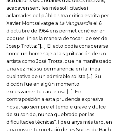
actuacions secundàries d'aquests festivals,
acabaven sent les més sol·licitades i
aclamades pel públic. Una crítica escrita per
Xavier Montsalvatge a
La Vanguardia
el 6
d'octubre de 1964 ens permet conèixer en
poques línies la manera de tocar i de ser de
Josep Trotta: "[…] El acto podía considerarse
como un homenaje a la significación de un
artista como José Trotta, que ha manifestado
una vez más su permanencia en la línea
cualitativa de un admirable solista […]. Su
dicción fue en algún momento
excesivamente cautelosa […]. En
contraposición a esta prudencia expresiva
nos atrajo siempre el temple grave y dulce
de su sonido, nunca quebrado por las
dificultades técnicas”. I deu anys més tard, en
una nova interpretació de les Suites de Bach