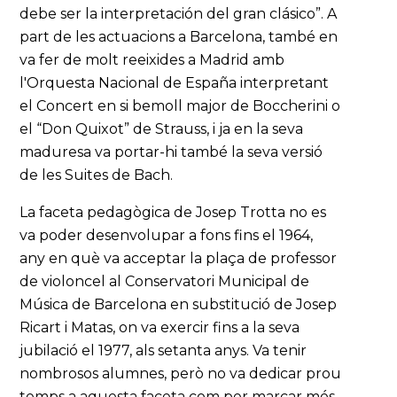
debe ser la interpretación del gran clásico”. A
part de les actuacions a Barcelona, també en
va fer de molt reeixides a Madrid amb
l'Orquesta Nacional de España interpretant
el Concert en si bemoll major de Boccherini o
el “Don Quixot” de Strauss, i ja en la seva
maduresa va portar-hi també la seva versió
de les Suites de Bach.
La faceta pedagògica de Josep Trotta no es
va poder desenvolupar a fons fins el 1964,
any en què va acceptar la plaça de professor
de violoncel al Conservatori Municipal de
Música de Barcelona en substitució de Josep
Ricart i Matas, on va exercir fins a la seva
jubilació el 1977, als setanta anys. Va tenir
nombrosos alumnes, però no va dedicar prou
temps a aquesta faceta com per marcar més