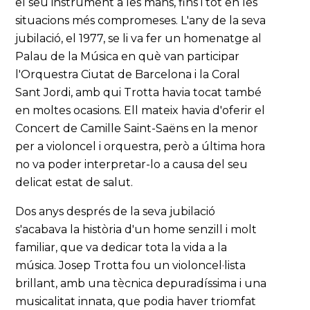
el seu instrument a les mans, fins i tot en les
situacions més compromeses. L'any de la seva
jubilació, el 1977, se li va fer un homenatge al
Palau de la Música en què van participar
l'Orquestra Ciutat de Barcelona i la Coral
Sant Jordi, amb qui Trotta havia tocat també
en moltes ocasions. Ell mateix havia d'oferir el
Concert de Camille Saint-Saëns en la menor
per a violoncel i orquestra, però a última hora
no va poder interpretar-lo a causa del seu
delicat estat de salut.
Dos anys després de la seva jubilació
s'acabava la història d'un home senzill i molt
familiar, que va dedicar tota la vida a la
música. Josep Trotta fou un violoncel·lista
brillant, amb una tècnica depuradíssima i una
musicalitat innata, que podia haver triomfat