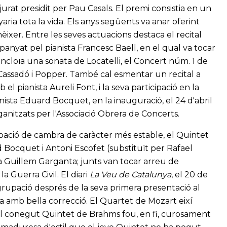
rat presidit per Pau Casals. El premi consistia en un
ia tota la vida. Els anys següents va anar oferint
ixer. Entre les seves actuacions destaca el recital
panyat pel pianista Francesc Baell, en el qual va tocar
cloïa una sonata de Locatelli, el Concert núm. 1 de
 Cassadó i Popper. També cal esmentar un recital a
l pianista Aureli Font, i la seva participació en la
olinista Eduard Bocquet, en la inauguració, el 24 d'abril
ganitzats per l'Associació Obrera de Concerts.
upació de cambra de caràcter més estable, el Quintet
d Bocquet i Antoni Escofet (substituït per Rafael
ista Guillem Garganta; junts van tocar arreu de
a Guerra Civil. El diari
La Veu de Catalunya
, el 20 de
agrupació després de la seva primera presentació al
ja amb bella correcció. El Quartet de Mozart eixí
] El conegut Quintet de Brahms fou, en fi, curosament