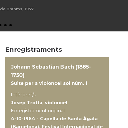
 de Brahms, 1957
Enregistraments
Johann Sebastian Bach (1885-
1750)
Suite per a violoncel sol núm. 1
Intèrpret/s:
Josep Trotta, violoncel
Enregistrament original:
4-10-1964 - Capella de Santa Àgata
(Barcelona), Festival Internacional de