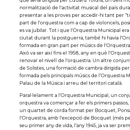
que seria dirigida per Eduard Toldrà, un dels mús
normalització de l'activitat musical del país dur
presentar a les proves per accedir-hi tant per “t
part de l'orquestra com a cap de violoncels, po
es va jubilar. Tot i que l'Orquestra Municipal era
ciutat durant la postguerra, també hi havia l'O
formada en gran part per músics de l'Orquestra 
Això va ser així fins el 1958, any en què l'Orque
renovar el nivell de l'orquestra. Un altre conju
de Solistes, una formació de cambra dirigida pe
formada pels principals músics de l’Orquestra Mun
Palau de la Música i arreu del territori català.
Paral·lelament a l'Orquestra Municipal, un conj
orquestra va començar a fer els primers passos
un quartet de corda format per Bocquet, Ponsa, V
l'Orquestra, amb l'excepció de Bocquet (més pel
seu primer any de vida, l’any 1945, ja va ser pr