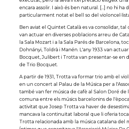
executat, però la seva interpretació exigeix un
encara assolir. I això és ben natural. [...] no hi h
particularment notat el bell so del violoncel·list
Ben aviat el Quintet Català es va consolidar, t
van actuar en diverses poblacions arreu de Ca
la Sala Mozart i a la Sala Parés de Barcelona, t
Dohnányi, Toldrà i Manén. L'any 1933 van actuar 
Bocquet, Julibert i Trotta van presentar-se en 
de Trio Bocquet.
A partir de 1931, Trotta va formar trio amb el viol
en un concert al Palau de la Música per a l'Asso
també van fer música de cafè al Salon Doré de l
comuna entre els músics barcelonins de l'època
activitat que Josep Trotta va haver de desestima
mancava la continuïtat laboral que li oferia tocar
Trotta relacionada amb la música catalana del m