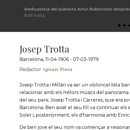
Dedicatòria del pianista Artur Rubinstein despré
© Eli Trotta
Josep Trotta
Barcelona, 11-04-1906 - 07-03-1979
Redactor:
Ignasi Piera
Josep Trotta i Millán va ser un violoncel·lista b
relacionar amb els millors músics del panorama 
del seu pare, Josep Trotta i Carreres, que era p
Barcelona. Ben aviat el seu fill va continuar els
Soler i, posteriorment, els d'harmonia amb Enric
De ben jove el seu nom va començar a ressonar e