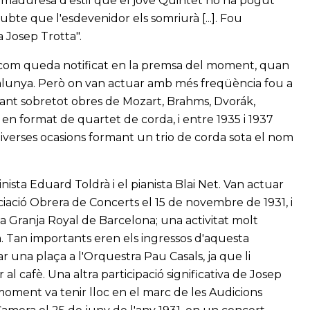
a maduresa d'estil que el jove Quintet no ha pogut
a dubte que l'esdevenidor els somriurà [...]. Fou
a Josep Trotta".
al com queda notificat en la premsa del moment, quan
talunya. Però on van actuar amb més freqüència fou a
ocant sobretot obres de Mozart, Brahms, Dvorák,
en format de quartet de corda, i entre 1935 i 1937
diverses ocasions formant un trio de corda sota el nom
inista Eduard Toldrà i el pianista Blai Net. Van actuar
ciació Obrera de Concerts el 15 de novembre de 1931, i
a Granja Royal de Barcelona; una activitat molt
. Tan importants eren els ingressos d'aquesta
r una plaça a l'Orquestra Pau Casals, ja que li
 al cafè. Una altra participació significativa de Josep
oment va tenir lloc en el marc de les Audicions