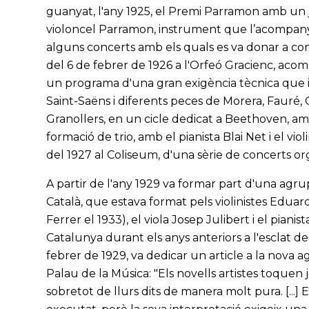
guanyat, l'any 1925, el Premi Parramon amb un ju
violoncel Parramon, instrument que l’acompanyar
alguns concerts amb els quals es va donar a conè
del 6 de febrer de 1926 a l'Orfeó Gracienc, acom
un programa d'una gran exigència tècnica que in
Saint-Saëns i diferents peces de Morera, Fauré,
Granollers, en un cicle dedicat a Beethoven, amb e
formació de trio, amb el pianista Blai Net i el vi
del 1927 al Coliseum, d'una sèrie de concerts or
A partir de l'any 1929 va formar part d'una agr
Català, que estava format pels violinistes Eduar
Ferrer el 1933), el viola Josep Julibert i el pian
Catalunya durant els anys anteriors a l'esclat de l
febrer de 1929, va dedicar un article a la nova 
Palau de la Música: "Els novells artistes toquen 
sobretot de llurs dits de manera molt pura. [...