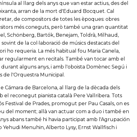
sula al llarg dels anys que van estar actius, des del
ys seixanta, arran de la mort d'Eduard Bocquet. Cal
pretar, de compositors de totes les èpoques: obres
ositors més coneguts, però també una gran quantitat
l, Schönberg, Bartók, Benejam, Toldrà, Milhaud,
sovint de la col·laboració de músics destacats del
ri ho requeria. La més habitual fou Maria Canela,
ar regularment en recitals. També van tocar amb el
o durant alguns anys, i amb l'oboista Domènec Segú i
 de l'Orquestra Municipal.
 Cámara de Barcelona, al llarg de la dècada dels
 el reconegut pianista català Pere Vallribera. Tots
giós Festival de Prades, promogut per Pau Casals, on es
eu del moment; allà van actuar com a duo i també en
 Anys abans també hi havia participat amb l'Agrupación
Yehudi Menuhin, Alberto Lysy, Ernst Wallfisch i