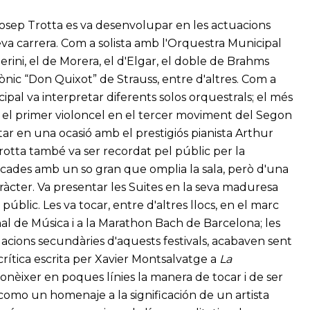
Josep Trotta es va desenvolupar en les actuacions
seva carrera. Com a solista amb l'Orquestra Municipal
rini, el de Morera, el d'Elgar, el doble de Brahms
fònic “Don Quixot” de Strauss, entre d'altres. Com a
ipal va interpretar diferents solos orquestrals; el més
 el primer violoncel en el tercer moviment del Segon
ar en una ocasió amb el prestigiós pianista Arthur
rotta també va ser recordat pel públic per la
ocades amb un so gran que omplia la sala, però d'una
aràcter. Va presentar les Suites en la seva maduresa
blic. Les va tocar, entre d'altres llocs, en el marc
onal de Música i a la Marathon Bach de Barcelona; les
tuacions secundàries d'aquests festivals, acabaven sent
 crítica escrita per Xavier Montsalvatge a
La
nèixer en poques línies la manera de tocar i de ser
 como un homenaje a la significación de un artista