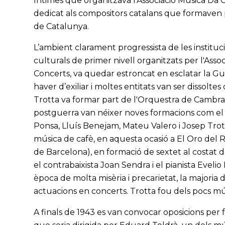
Íntimes que organitzava l'Associació Música Da 
dedicat als compositors catalans que formave
de Catalunya.
L’ambient clarament progressista de les institu
culturals de primer nivell organitzats per l'Ass
Concerts, va quedar estroncat en esclatar la Gue
haver d’exiliar i moltes entitats van ser dissoltes 
Trotta va formar part de l'Orquestra de Cambra
postguerra van néixer noves formacions com el
Ponsa, Lluís Benejam, Mateu Valero i Josep Trott
música de cafè, en aquesta ocasió a El Oro del 
de Barcelona), en formació de sextet al costat del
el contrabaixista Joan Sendra i el pianista Eveli
època de molta misèria i precarietat, la majoria
actuacions en concerts. Trotta fou dels pocs mú
A finals de 1943 es van convocar oposicions per