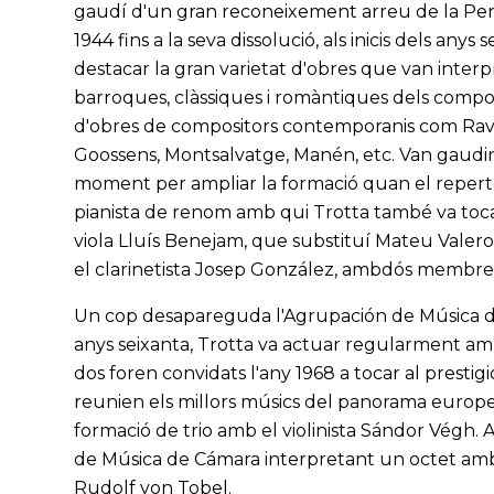
gaudí d'un gran reconeixement arreu de la Penín
1944 fins a la seva dissolució, als inicis dels an
destacar la gran varietat d'obres que van inter
barroques, clàssiques i romàntiques dels comp
d'obres de compositors contemporanis com Rave
Goossens, Montsalvatge, Manén, etc. Van gaudir 
moment per ampliar la formació quan el reperto
pianista de renom amb qui Trotta també va toc
viola Lluís Benejam, que substituí Mateu Valer
el clarinetista Josep González, ambdós membres
Un cop desapareguda l'Agrupación de Música de
anys seixanta, Trotta va actuar regularment amb
dos foren convidats l'any 1968 a tocar al presti
reunien els millors músics del panorama europ
formació de trio amb el violinista Sándor Végh.
de Música de Cámara interpretant un octet amb 
Rudolf von Tobel.