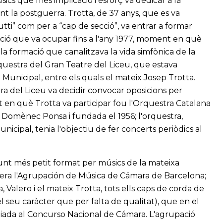
ics que més implicació i esforç va dedicar a la
ant la postguerra. Trotta, de 37 anys, que es va
utti” com per a “cap de secció”, va entrar a formar
sició que va ocupar fins a l'any 1977, moment en què
 la formació que canalitzava la vida simfònica de la
rquestra del Gran Teatre del Liceu, que estava
Municipal, entre els quals el mateix Josep Trotta.
stra del Liceu va decidir convocar oposicions per
nt en què Trotta va participar fou l'Orquestra Catalana
r Domènec Ponsa i fundada el 1956; l'orquestra,
icipal, tenia l'objectiu de fer concerts periòdics al
unt més petit format per músics de la mateixa
, era l'Agrupación de Música de Cámara de Barcelona;
alero i el mateix Trotta, tots ells caps de corda de
 seu caràcter que per falta de qualitat), que en el
emiada al Concurso Nacional de Cámara. L'agrupació