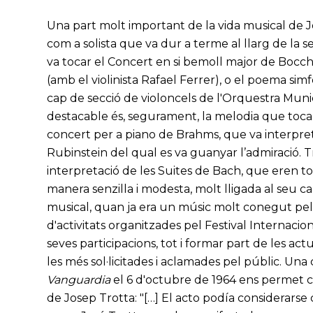
Una part molt important de la vida musical de 
com a solista que va dur a terme al llarg de la 
va tocar el Concert en si bemoll major de Bocche
(amb el violinista Rafael Ferrer), o el poema sim
cap de secció de violoncels de l'Orquestra Munic
destacable és, segurament, la melodia que toca
concert per a piano de Brahms, que va interpret
Rubinstein del qual es va guanyar l’admiració. T
interpretació de les Suites de Bach, que eren t
manera senzilla i modesta, molt lligada al seu c
musical, quan ja era un músic molt conegut pel pú
d'activitats organitzades pel Festival Internaci
seves participacions, tot i formar part de les ac
les més sol·licitades i aclamades pel públic. Una
Vanguardia
el 6 d'octubre de 1964 ens permet co
de Josep Trotta: "[…] El acto podía considerarse