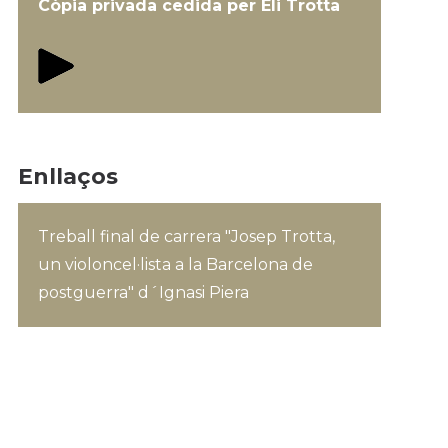
Còpia privada cedida per Eli Trotta
Enllaços
Treball final de carrera "Josep Trotta,
un violoncel·lista a la Barcelona de
postguerra" d´Ignasi Piera