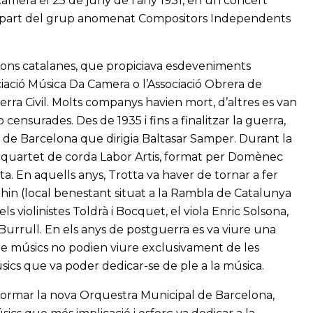
Camera el 25 de juny de l'any 1931, en un concert
n part del grup anomenat Compositors Independents
cions catalanes, que propiciava esdeveniments
ociació Música Da Camera o l’Associació Obrera de
rra Civil. Molts companys havien mort, d’altres es van
o censurades. Des de 1935 i fins a finalitzar la guerra,
 de Barcelona que dirigia Baltasar Samper. Durant la
 quartet de corda Labor Artis, format per Domènec
a. En aquells anys, Trotta va haver de tornar a fer
Rhin (local benestant situat a la Rambla de Catalunya
s violinistes Toldrà i Bocquet, el viola Enric Solsona,
o Burrull. En els anys de postguerra es va viure una
 de músics no podien viure exclusivament de les
sics que va poder dedicar-se de ple a la música.
 formar la nova Orquestra Municipal de Barcelona,