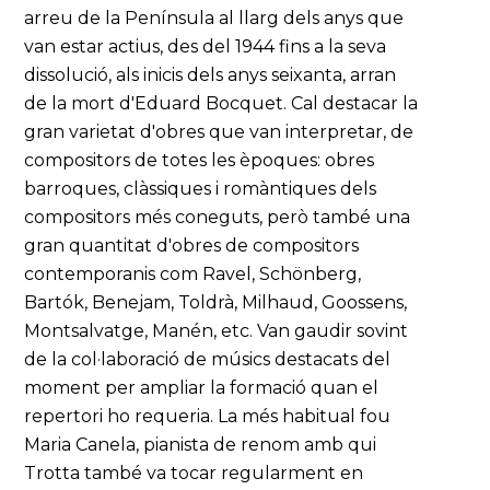
arreu de la Península al llarg dels anys que
van estar actius, des del 1944 fins a la seva
dissolució, als inicis dels anys seixanta, arran
de la mort d'Eduard Bocquet. Cal destacar la
gran varietat d'obres que van interpretar, de
compositors de totes les èpoques: obres
barroques, clàssiques i romàntiques dels
compositors més coneguts, però també una
gran quantitat d'obres de compositors
contemporanis com Ravel, Schönberg,
Bartók, Benejam, Toldrà, Milhaud, Goossens,
Montsalvatge, Manén, etc. Van gaudir sovint
de la col·laboració de músics destacats del
moment per ampliar la formació quan el
repertori ho requeria. La més habitual fou
Maria Canela, pianista de renom amb qui
Trotta també va tocar regularment en