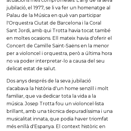
situacions més compromeses. L'any de la seva
jubilació, el 1977, se li va fer un homenatge al
Palau de la Música en què van participar
l'Orquestra Ciutat de Barcelona i la Coral
Sant Jordi, amb qui Trotta havia tocat també
en moltes ocasions. Ell mateix havia d'oferir el
Concert de Camille Saint-Saëns en la menor
per a violoncel i orquestra, però a última hora
no va poder interpretar-lo a causa del seu
delicat estat de salut.
Dos anys després de la seva jubilació
s'acabava la història d'un home senzill i molt
familiar, que va dedicar tota la vida a la
música. Josep Trotta fou un violoncel·lista
brillant, amb una tècnica depuradíssima i una
musicalitat innata, que podia haver triomfat
més enllà d'Espanya. El context històric en