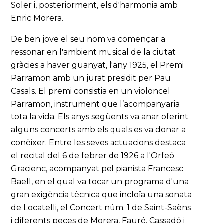
Soler i, posteriorment, els d'harmonia amb
Enric Morera.
De ben jove el seu nom va començar a
ressonar en l'ambient musical de la ciutat
gràcies a haver guanyat, l'any 1925, el Premi
Parramon amb un jurat presidit per Pau
Casals. El premi consistia en un violoncel
Parramon, instrument que l’acompanyaria
tota la vida. Els anys següents va anar oferint
alguns concerts amb els quals es va donar a
conèixer. Entre les seves actuacions destaca
el recital del 6 de febrer de 1926 a l'Orfeó
Gracienc, acompanyat pel pianista Francesc
Baell, en el qual va tocar un programa d'una
gran exigència tècnica que incloïa una sonata
de Locatelli, el Concert núm. 1 de Saint-Saëns
i diferents peces de Morera, Fauré, Cassadó i