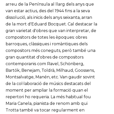
arreu de la Península al llarg dels anys que
van estar actius, des del 1944 fins a la seva
dissolució, als inicis dels anys seixanta, arran
de la mort d'Eduard Bocquet. Cal destacar la
gran varietat d'obres que van interpretar, de
compositors de totes les èpoques: obres
barroques, clàssiques i romàntiques dels
compositors més coneguts, però també una
gran quantitat d'obres de compositors
contemporanis com Ravel, Schönberg,
Bartók, Benejam, Toldrà, Milhaud, Goossens,
Montsalvatge, Manén, etc. Van gaudir sovint
de la col·laboració de músics destacats del
moment per ampliar la formació quan el
repertori ho requeria. La més habitual fou
Maria Canela, pianista de renom amb qui
Trotta també va tocar regularment en