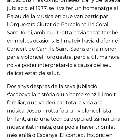
situacions més compromeses. L'any de la seva
jubilació, el 1977, se li va fer un homenatge al
Palau de la Música en què van participar
l'Orquestra Ciutat de Barcelona i la Coral
Sant Jordi, amb qui Trotta havia tocat també
en moltes ocasions. Ell mateix havia d'oferir el
Concert de Camille Saint-Saëns en la menor
per a violoncel i orquestra, però a última hora
no va poder interpretar-lo a causa del seu
delicat estat de salut.
Dos anys després de la seva jubilació
s'acabava la història d'un home senzill i molt
familiar, que va dedicar tota la vida a la
música. Josep Trotta fou un violoncel·lista
brillant, amb una tècnica depuradíssima i una
musicalitat innata, que podia haver triomfat
més enllà d'Espanya. El context històric en