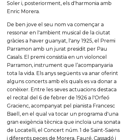
Soler i, posteriorment, els d'harmonia amb
Enric Morera.
De ben jove el seu nom va començar a
ressonar en l'ambient musical de la ciutat
gràcies a haver guanyat, l'any 1925, el Premi
Parramon amb un jurat presidit per Pau
Casals. El premi consistia en un violoncel
Parramon, instrument que l’acompanyaria
tota la vida. Els anys següents va anar oferint
alguns concerts amb els quals es va donar a
conèixer. Entre les seves actuacions destaca
el recital del 6 de febrer de 1926 a l'Orfeó
Gracienc, acompanyat pel pianista Francesc
Baell, en el qual va tocar un programa d'una
gran exigència tècnica que incloïa una sonata
de Locatelli, el Concert núm. 1 de Saint-Saëns
i diferents peces de Morera, Fauré, Cassadó i