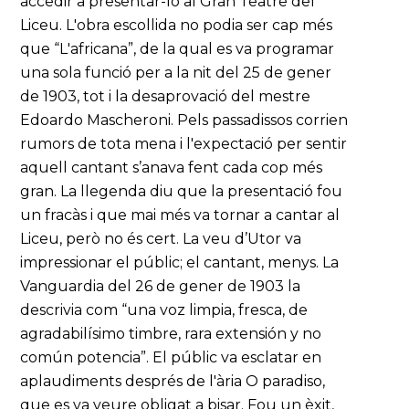
accedir a presentar-lo al Gran Teatre del
Liceu. L'obra escollida no podia ser cap més
que “L'africana”, de la qual es va programar
una sola funció per a la nit del 25 de gener
de 1903, tot i la desaprovació del mestre
Edoardo Mascheroni. Pels passadissos corrien
rumors de tota mena i l'expectació per sentir
aquell cantant s’anava fent cada cop més
gran. La llegenda diu que la presentació fou
un fracàs i que mai més va tornar a cantar al
Liceu, però no és cert. La veu d’Utor va
impressionar el públic; el cantant, menys. La
Vanguardia del 26 de gener de 1903 la
descrivia com “una voz limpia, fresca, de
agradabilísimo timbre, rara extensión y no
común potencia”. El públic va esclatar en
aplaudiments després de l'ària O paradiso,
que es va veure obligat a bisar. Fou un èxit,