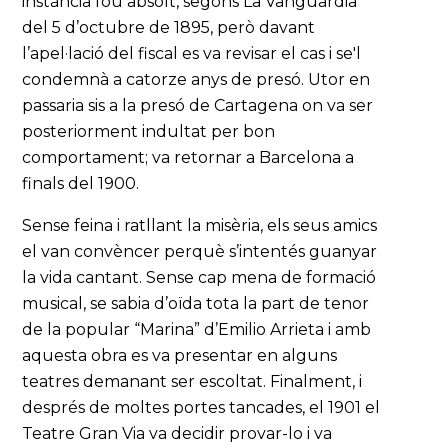
instància fou absolt, segons La Vanguardia
del 5 d’octubre de 1895, però davant
l’apel·lació del fiscal es va revisar el cas i se'l
condemnà a catorze anys de presó. Utor en
passaria sis a la presó de Cartagena on va ser
posteriorment indultat per bon
comportament; va retornar a Barcelona a
finals del 1900.
Sense feina i ratllant la misèria, els seus amics
el van convèncer perquè s’intentés guanyar
la vida cantant. Sense cap mena de formació
musical, se sabia d’oïda tota la part de tenor
de la popular “Marina” d’Emilio Arrieta i amb
aquesta obra es va presentar en alguns
teatres demanant ser escoltat. Finalment, i
després de moltes portes tancades, el 1901 el
Teatre Gran Via va decidir provar-lo i va