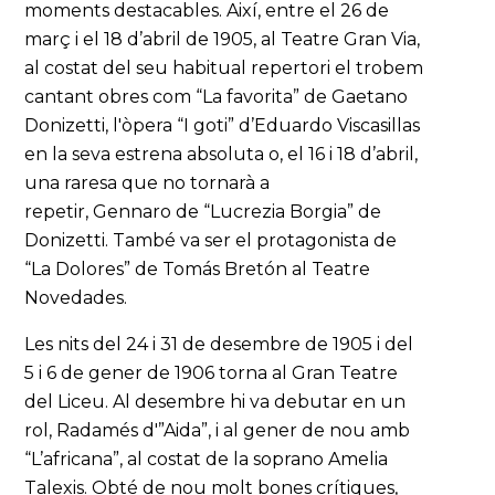
moments destacables. Així, entre el 26 de
març i el 18 d’abril de 1905, al Teatre Gran Via,
al costat del seu habitual repertori el trobem
cantant obres com “La favorita” de Gaetano
Donizetti, l'òpera “I goti” d’Eduardo Viscasillas
en la seva estrena absoluta o, el 16 i 18 d’abril,
una raresa que no tornarà a
repetir, Gennaro de “Lucrezia Borgia” de
Donizetti. També va ser el protagonista de
“La Dolores” de Tomás Bretón al Teatre
Novedades.
Les nits del 24 i 31 de desembre de 1905 i del
5 i 6 de gener de 1906 torna al Gran Teatre
del Liceu. Al desembre hi va debutar en un
rol, Radamés d'”Aida”, i al gener de nou amb
“L’africana”, al costat de la soprano Amelia
Talexis. Obté de nou molt bones crítiques,