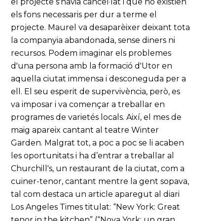
el projecte s'havia cancel·lat i que no existien
els fons necessaris per dur a terme el
projecte. Maurel va desaparèixer deixant tota
la companyia abandonada, sense diners ni
recursos. Podem imaginar els problemes
d'una persona amb la formació d'Utor en
aquella ciutat immensa i desconeguda per a
ell. El seu esperit de supervivència, però, es
va imposar i va començar a treballar en
programes de varietés locals. Així, el mes de
maig apareix cantant al teatre Winter
Garden. Malgrat tot, a poc a poc se li acaben
les oportunitats i ha d’entrar a treballar al
Churchill's, un restaurant de la ciutat, com a
cuiner-tenor, cantant mentre la gent sopava,
tal com destaca un article aparegut al diari
Los Angeles Times titulat: “New York: Great
tenor in the kitchen” (“Nova York: un gran