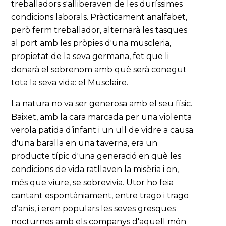
treballadors s'alliberaven de les duríssimes
condicions laborals. Pràcticament analfabet,
però ferm treballador, alternarà les tasques
al port amb les pròpies d'una muscleria,
propietat de la seva germana, fet que li
donarà el sobrenom amb què serà conegut
tota la seva vida: el Musclaire.
La natura no va ser generosa amb el seu físic.
Baixet, amb la cara marcada per una violenta
verola patida d’infant i un ull de vidre a causa
d'una baralla en una taverna, era un
producte típic d'una generació en què les
condicions de vida ratllaven la misèria i on,
més que viure, se sobrevivia. Utor ho feia
cantant espontàniament, entre trago i trago
d’anís, i eren populars les seves gresques
nocturnes amb els companys d'aquell món