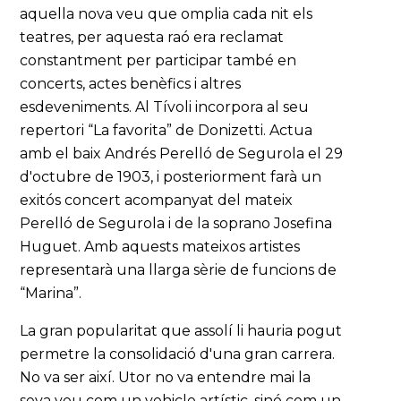
aquella nova veu que omplia cada nit els
teatres, per aquesta raó era reclamat
constantment per participar també en
concerts, actes benèfics i altres
esdeveniments. Al Tívoli incorpora al seu
repertori “La favorita” de Donizetti. Actua
amb el baix Andrés Perelló de Segurola el 29
d'octubre de 1903, i posteriorment farà un
exitós concert acompanyat del mateix
Perelló de Segurola i de la soprano Josefina
Huguet. Amb aquests mateixos artistes
representarà una llarga sèrie de funcions de
“Marina”.
La gran popularitat que assolí li hauria pogut
permetre la consolidació d'una gran carrera.
No va ser així. Utor no va entendre mai la
seva veu com un vehicle artístic, sinó com un