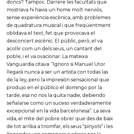
doncs? Tampoc. Darrere les facultats que
mostrava hi havia un home molt nerviós,
sense experiència escènica, amb problemes
de quadratura musical i que freqüentment
oblidava el text, fet que provocava el
desconcert escènic. El públic, però, el va
acollir com un dels seus, un cantant del
poble, i el va ovacionar. La mateixa
Vanguardia citava: “Ignoro si Manuel Utor
llegará nunca a ser un artista con todas las
de la ley, pero la impresión sensacional que
produjo en el público el domingo por la
tarde, esa no nos la quita nadie, debiendo
señalarse como un suceso verdaderamente
excepcional en la vida barcelonesa”. La seva
vida, el mite del pobre obrer que des de baix
de tot arriba a triomfar, els seus "pinyols" i les