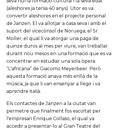
seva nul·la formació cultural i la seva edat
(aleshores ja tenia 40 anys). Utor es va
convertir aleshores en el projecte personal
de Janzen. El va allotjar a casa seva i amb el
suport del vicecònsol de Noruega, el Sr.
Moller, el qual li va atorgar una paga de
quinze duros al mes per viure, van treballar
durant nou mesos en una formació que es va
concentrar en estudiar una sola òpera:
“L'africana” de Giacomo Meyerbeer. Però
aquesta formació anava més enllà de la
música, ja que li van ensenyar a llegir i va
aprendre italià.
Els contactes de Janzen a la ciutat van
permetre que finalment fos escoltat per
l'empresari Enrique Collaso, el qual va
accedir a presentar-lo al Gran Teatre del