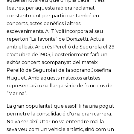
aquella nova veu que omplia cada nit els
teatres, per aquesta raó era reclamat
constantment per participar també en
concerts, actes benèfics i altres
esdeveniments. Al Tívoli incorpora al seu
repertori “La favorita” de Donizetti. Actua
amb el baix Andrés Perelló de Segurola el 29
d'octubre de 1903, i posteriorment farà un
exitós concert acompanyat del mateix
Perelló de Segurola i de la soprano Josefina
Huguet. Amb aquests mateixos artistes
representarà una llarga sèrie de funcions de
“Marina”.
La gran popularitat que assolí li hauria pogut
permetre la consolidació d'una gran carrera.
No va ser així. Utor no va entendre mai la
seva veu com un vehicle artístic, sinó com un