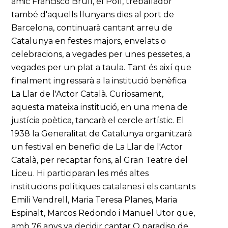
amic Francisco Brull, el Poll, treballador
també d'aquells llunyans dies al port de
Barcelona, continuarà cantant arreu de
Catalunya en festes majors, envelats o
celebracions, a vegades per unes pessetes, a
vegades per un plat a taula. Tant és així que
finalment ingressarà a la institució benèfica
La Llar de l'Actor Català. Curiosament,
aquesta mateixa institució, en una mena de
justícia poètica, tancarà el cercle artístic. El
1938 la Generalitat de Catalunya organitzarà
un festival en benefici de La Llar de l'Actor
Català, per recaptar fons, al Gran Teatre del
Liceu. Hi participaran les més altes
institucions polítiques catalanes i els cantants
Emili Vendrell, Maria Teresa Planes, Maria
Espinalt, Marcos Redondo i Manuel Utor que,
amb 76 anys va decidir cantar O paradiso de