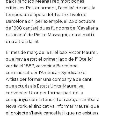
baix Francisco Meana i rep molt bones
crítiques. Posteriorment, l'acollirà de nou la
temporada d'òpera del Teatre Tívoli de
Barcelona on, per exemple, el 23 d'octubre
de 1908 cantarà dues funcions de “Cavalleria
rusticana” de Pietro Mascagni, una al matí i
una altra a la nit.
El mes de març de 1911, el baix Victor Maurel,
que havia estat el primer Iago de l'”Otello”
verdià el 1887, va venir a Barcelona
comissionat per l’American Syndicate of
Artists per formar una companyia de cant
que actués als Estats Units. Maurel va
convèncer Utor per formar part de la
companyia com a tenor. Tot i això, en arribar a
Nova York, el sindicat va informar Maurel que
el projecte s'havia cancel·lat i que no existien