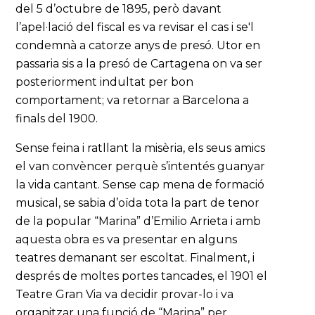
del 5 d’octubre de 1895, però davant
l’apel·lació del fiscal es va revisar el cas i se'l
condemnà a catorze anys de presó. Utor en
passaria sis a la presó de Cartagena on va ser
posteriorment indultat per bon
comportament; va retornar a Barcelona a
finals del 1900.
Sense feina i ratllant la misèria, els seus amics
el van convèncer perquè s’intentés guanyar
la vida cantant. Sense cap mena de formació
musical, se sabia d’oïda tota la part de tenor
de la popular “Marina” d’Emilio Arrieta i amb
aquesta obra es va presentar en alguns
teatres demanant ser escoltat. Finalment, i
després de moltes portes tancades, el 1901 el
Teatre Gran Via va decidir provar-lo i va
organitzar una funció de “Marina” per