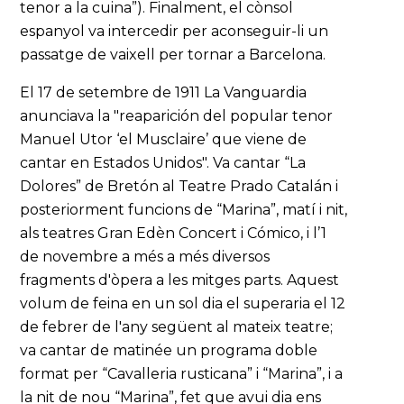
tenor a la cuina”). Finalment, el cònsol
espanyol va intercedir per aconseguir-li un
passatge de vaixell per tornar a Barcelona.
El 17 de setembre de 1911 La Vanguardia
anunciava la "reaparición del popular tenor
Manuel Utor ‘el Musclaire’ que viene de
cantar en Estados Unidos". Va cantar “La
Dolores” de Bretón al Teatre Prado Catalán i
posteriorment funcions de “Marina”, matí i nit,
als teatres Gran Edèn Concert i Cómico, i l’1
de novembre a més a més diversos
fragments d'òpera a les mitges parts. Aquest
volum de feina en un sol dia el superaria el 12
de febrer de l'any següent al mateix teatre;
va cantar de matinée un programa doble
format per “Cavalleria rusticana” i “Marina”, i a
la nit de nou “Marina”, fet que avui dia ens