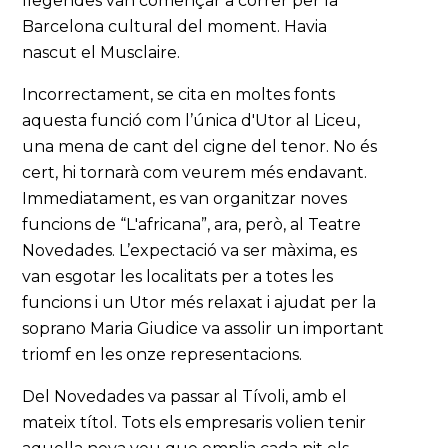
llegendes van començar a córrer per la
Barcelona cultural del moment. Havia
nascut el Musclaire.
Incorrectament, se cita en moltes fonts
aquesta funció com l’única d'Utor al Liceu,
una mena de cant del cigne del tenor. No és
cert, hi tornarà com veurem més endavant.
Immediatament, es van organitzar noves
funcions de “L'africana”, ara, però, al Teatre
Novedades. L’expectació va ser màxima, es
van esgotar les localitats per a totes les
funcions i un Utor més relaxat i ajudat per la
soprano Maria Giudice va assolir un important
triomf en les onze representacions.
Del Novedades va passar al Tívoli, amb el
mateix títol. Tots els empresaris volien tenir