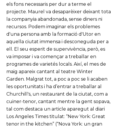
els fons necessaris per dur a terme el
projecte. Maurel va desaparèixer deixant tota
la companyia abandonada, sense diners ni
recursos. Podem imaginar els problemes
d'una persona amb la formació d'Utor en
aquella ciutat immensa i desconeguda per a
ell. El seu esperit de supervivència, però, es
va imposar i va començar a treballar en
programes de varietés locals. Així, el mes de
maig apareix cantant al teatre Winter
Garden. Malgrat tot, a poc a poc se li acaben
les oportunitats i ha d’entrar a treballar al
Churchill's, un restaurant de la ciutat, com a
cuiner-tenor, cantant mentre la gent sopava,
tal com destaca un article aparegut al diari
Los Angeles Times titulat: “New York: Great
tenor in the kitchen” (“Nova York: un gran