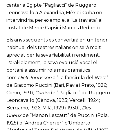
cantar a Egipte “Pagliacci” de Ruggero
Leoncavallo a Alexandria, Mèxic i Cuba on
intervindria, per exemple, a “La traviata” al
costat de Mercè Capsir i Marcos Redondo.
Els anys següents es convertirà en un tenor
habitual dels teatres italians on serà molt
apreciat per la seva fiabilitat i rendiment.
Paral·lelament, la seva evolució vocal el
portarà a assumir rols més dramàtics
com
Dick Johnsson
a “La fanciulla del West”
de Giacomo Puccini (Bari, Pavia i Prato, 1926;
Como, 1931),
Canio
de “Pagliacci” de Ruggero
Leoncavallo (Gènova, 1923; Vercelli, 1924;
Bérgamo, 1926; Milà, 1929 i 1930),
Des
Grieux
de “Manon Lescaut” de Puccini (Pola,
1925) o “Andrea Chenier” d'Umberto