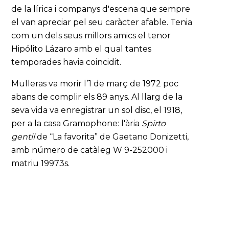
de la lírica i companys d'escena que sempre
el van apreciar pel seu caràcter afable. Tenia
com un dels seus millors amics el tenor
Hipólito Lázaro amb el qual tantes
temporades havia coincidit.
Mulleras va morir l’1 de març de 1972 poc
abans de complir els 89 anys. Al llarg de la
seva vida va enregistrar un sol disc, el 1918,
per a la casa Gramophone: l'ària
Spirto
gentil
de “La favorita” de Gaetano Donizetti,
amb número de catàleg W 9-252000 i
matriu 19973s.