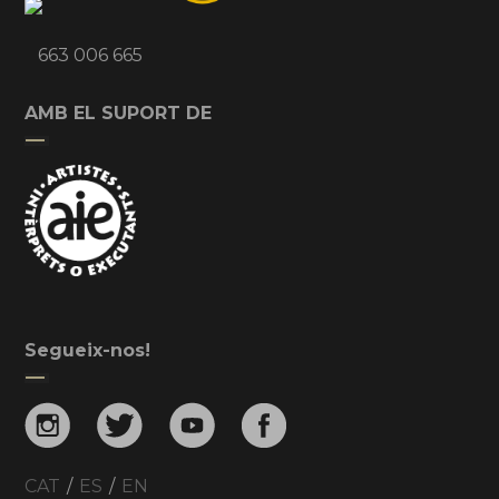
663 006 665
AMB EL SUPORT DE
Segueix-nos!
CAT
/
ES
/
EN