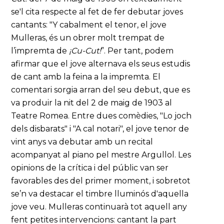
se'l cita respecte al fet de fer debutar joves
cantants: "Y cabalment el tenor, el jove
Mulleras, és un obrer molt trempat de
l’impremta de
¡Cu-Cut!
”. Per tant, podem
afirmar que el jove alternava els seus estudis
de cant amb la feina a la impremta. El
comentari sorgia arran del seu debut, que es
va produir la nit del 2 de maig de 1903 al
Teatre Romea. Entre dues comèdies, "Lo joch
dels disbarats" i "A cal notari", el jove tenor de
vint anys va debutar amb un recital
acompanyat al piano pel mestre Argullol. Les
opinions de la crítica i del públic van ser
favorables des del primer moment, i sobretot
se’n va destacar el timbre lluminós d'aquella
jove veu. Mulleras continuarà tot aquell any
fent petites intervencions: cantant la part