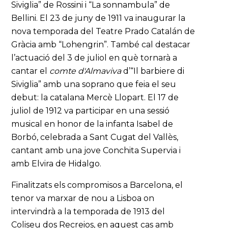
Siviglia” de Rossini i “La sonnambula” de
Bellini. El 23 de juny de 1911 va inaugurar la
nova temporada del Teatre Prado Catalán de
Gràcia amb “Lohengrin”. També cal destacar
l’actuació del 3 de juliol en què tornarà a
cantar el
comte
d'Almaviva
d’“Il barbiere di
Siviglia” amb una soprano que feia el seu
debut: la catalana Mercè Llopart. El 17 de
juliol de 1912 va participar en una sessió
musical en honor de la infanta Isabel de
Borbó, celebrada a Sant Cugat del Vallès,
cantant amb una jove Conchita Supervia i
amb Elvira de Hidalgo.
Finalitzats els compromisos a Barcelona, el
tenor va marxar de nou a Lisboa on
intervindrà a la temporada de 1913 del
Coliseu dos Recreios, en aquest cas amb