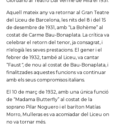
Giordano al Teatro Dal Verme de Milà el 1931.
Aquell mateix any va retornar al Gran Teatre
del Liceu de Barcelona, les nits del 8 i del 15
de desembre de 1931, amb “La Bohème” al
costat de Carme Bau-Bonaplata. La crítica va
celebrar el retorn del tenor, ja consagrat, i
n'elogià les seves prestacions. El gener i el
febrer de 1932, també al Liceu, va cantar
“Faust
”
, de nou al costat de Bau-Bonaplata, i
finalitzades aquestes funcions va continuar
amb els seus compromisos italians.
El 10 de març de 1932, amb una única funció
de “Madama Butterfly” al costat de la
soprano Pilar Noguero i el baríton Matías
Morro, Mulleras es va acomiadar del Liceu on
no va tornar més.