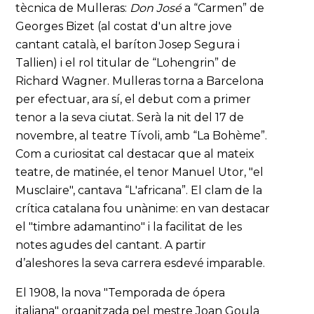
tècnica de Mulleras:
Don José
a “Carmen” de
Georges Bizet (al costat d'un altre jove
cantant català, el baríton Josep Segura i
Tallien) i el rol titular de “Lohengrin” de
Richard Wagner. Mulleras torna a Barcelona
per efectuar, ara sí, el debut com a primer
tenor a la seva ciutat. Serà la nit del 17 de
novembre, al teatre Tívoli, amb “La Bohème”.
Com a curiositat cal destacar que al mateix
teatre, de matinée, el tenor Manuel Utor, "el
Musclaire", cantava “L'africana”. El clam de la
crítica catalana fou unànime: en van destacar
el "timbre adamantino" i la facilitat de les
notes agudes del cantant. A partir
d’aleshores la seva carrera esdevé imparable.
El 1908, la nova "Temporada de ópera
italiana" organitzada pel mestre Joan Goula