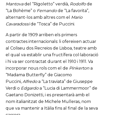
Mantova
del “Rigoletto” verdià,
Rodolfo
de
“La Bohème” o
Fernando
de “La favorita”,
alternant-los amb altres com el
Mario
Cavaradossi
de “Tosca” de Puccini.
A partir de 1909 arriben els primers
contractes internacionals: li ofereixen actuar
al Coliseu dos Recreios de Lisboa, teatre amb
el qual va establir una fructífera col·laboració
i hi va ser contractat durant el 1910 i 1911. Va
incorporar nous rols com el de
Pinkerton
a
“Madama Butterfly” de Giacomo
Puccini,
Alfredo
a “La traviata” de Giuseppe
Verdi o
Edgardo
a “Lucia di Lammermoor” de
Gaetano Donizetti, i es presentarà amb el
nom italianitzat de Michele Mulleras, nom
que va mantenir a Itàlia fins al final de la seva
carrera.