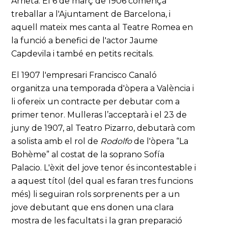
Arrieta. El 6 de març de 1906 començà
treballar a l'Ajuntament de Barcelona, i
aquell mateix mes canta al Teatre Romea en
la funció a benefici de l'actor Jaume
Capdevila i també en petits recitals.
El 1907 l'empresari Francisco Canaló
organitza una temporada d'òpera a València i
li ofereix un contracte per debutar com a
primer tenor. Mulleras l’acceptarà i el 23 de
juny de 1907, al Teatro Pizarro, debutarà com
a solista amb el rol de
Rodolfo
de l'òpera “La
Bohème” al costat de la soprano Sofía
Palacio. L'èxit del jove tenor és incontestable i
a aquest títol (del qual es faran tres funcions
més) li seguiran rols sorprenents per a un
jove debutant que ens donen una clara
mostra de les facultats i la gran preparació