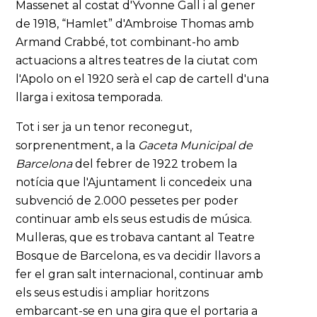
Massenet al costat d'Yvonne Gall i al gener
de 1918, “Hamlet” d'Ambroise Thomas amb
Armand Crabbé, tot combinant-ho amb
actuacions a altres teatres de la ciutat com
l'Apolo on el 1920 serà el cap de cartell d'una
llarga i exitosa temporada.
Tot i ser ja un tenor reconegut,
sorprenentment, a la
Gaceta Municipal
de
Barcelona
del febrer de 1922 trobem la
notícia que l'Ajuntament li concedeix una
subvenció de 2.000 pessetes per poder
continuar amb els seus estudis de música.
Mulleras, que es trobava cantant al Teatre
Bosque de Barcelona, es va decidir llavors a
fer el gran salt internacional, continuar amb
els seus estudis i ampliar horitzons
embarcant-se en una gira que el portaria a