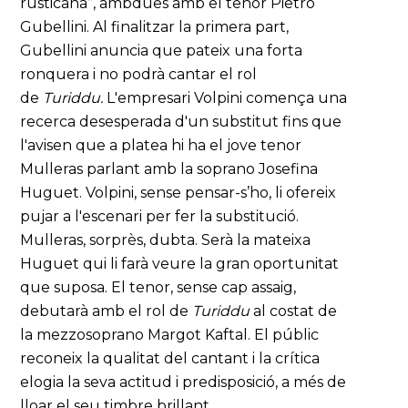
rusticana”, ambdues amb el tenor Pietro
Gubellini. Al finalitzar la primera part,
Gubellini anuncia que pateix una forta
ronquera i no podrà cantar el rol
de
Turiddu.
L'empresari Volpini comença una
recerca desesperada d'un substitut fins que
l'avisen que a platea hi ha el jove tenor
Mulleras parlant amb la soprano Josefina
Huguet. Volpini, sense pensar-s’ho, li ofereix
pujar a l'escenari per fer la substitució.
Mulleras, sorprès, dubta. Serà la mateixa
Huguet qui li farà veure la gran oportunitat
que suposa. El tenor, sense cap assaig,
debutarà amb el rol de
Turiddu
al costat de
la mezzosoprano Margot Kaftal. El públic
reconeix la qualitat del cantant i la crítica
elogia la seva actitud i predisposició, a més de
lloar el seu timbre brillant.