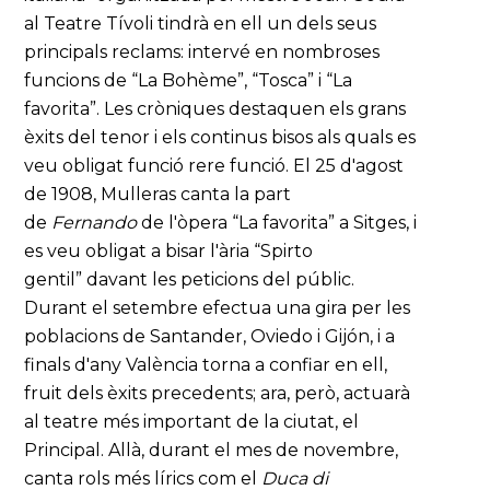
al Teatre Tívoli tindrà en ell un dels seus
principals reclams: intervé en nombroses
funcions de “La Bohème”, “Tosca” i “La
favorita”. Les cròniques destaquen els grans
èxits del tenor i els continus bisos als quals es
veu obligat funció rere funció. El 25 d'agost
de 1908, Mulleras canta la part
de
Fernando
de l'òpera “La favorita” a Sitges, i
es veu obligat a bisar l'ària “Spirto
gentil” davant les peticions del públic.
Durant el setembre efectua una gira per les
poblacions de Santander, Oviedo i Gijón, i a
finals d'any València torna a confiar en ell,
fruit dels èxits precedents; ara, però, actuarà
al teatre més important de la ciutat, el
Principal. Allà, durant el mes de novembre,
canta rols més lírics com el
Duca di