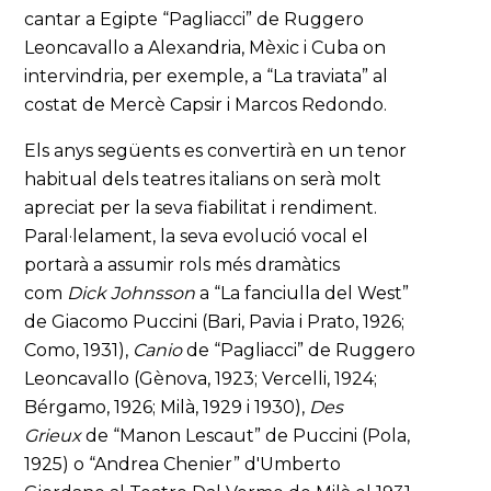
cantar a Egipte “Pagliacci” de Ruggero
Leoncavallo a Alexandria, Mèxic i Cuba on
intervindria, per exemple, a “La traviata” al
costat de Mercè Capsir i Marcos Redondo.
Els anys següents es convertirà en un tenor
habitual dels teatres italians on serà molt
apreciat per la seva fiabilitat i rendiment.
Paral·lelament, la seva evolució vocal el
portarà a assumir rols més dramàtics
com
Dick Johnsson
a “La fanciulla del West”
de Giacomo Puccini (Bari, Pavia i Prato, 1926;
Como, 1931),
Canio
de “Pagliacci” de Ruggero
Leoncavallo (Gènova, 1923; Vercelli, 1924;
Bérgamo, 1926; Milà, 1929 i 1930),
Des
Grieux
de “Manon Lescaut” de Puccini (Pola,
1925) o “Andrea Chenier” d'Umberto