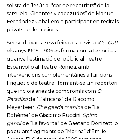
solista de Jesús al "cor de repatriats" de la
sarsuela “Gigantes y cabezudos” de Manuel
Fernández Caballero o participant en recitals
privats i celebracions.
Sense deixar la seva feina a la revista
¡Cu-Cut!
,
els anys 1905 i 1906 es forma com a tenor i es
guanya l'estimació del públic al Teatre
Espanyol o al Teatre Romea, amb
intervencions complementàries a funcions
líriques o de teatre i formant-se un repertori
que incloïa àries de compromís com
O
Paradiso
de “L'africana” de Giacomo
Meyerbeer,
Che gelida manina
de “La
Bohème” de Giacomo Puccini,
Spirto
gentil
de “La favorita” de Gaetano Donizetti o
populars fragments de “Marina” d'Emilio