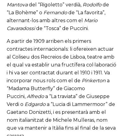
Mantova
del “Rigoletto” verdià,
Rodolfo
de
“La Bohème” o
Fernando
de “La favorita”,
alternant-los amb altres com el
Mario
Cavaradossi
de “Tosca” de Puccini.
A partir de 1909 arriben els primers
contractes internacionals: li ofereixen actuar
al Coliseu dos Recreios de Lisboa, teatre amb
el qual va establir una fructífera col·laboració
i hi va ser contractat durant el 1910 i 1911. Va
incorporar nous rols com el de
Pinkerton
a
“Madama Butterfly” de Giacomo
Puccini,
Alfredo
a “La traviata” de Giuseppe
Verdi o
Edgardo
a “Lucia di Lammermoor” de
Gaetano Donizetti, i es presentarà amb el
nom italianitzat de Michele Mulleras, nom
que va mantenir a Itàlia fins al final de la seva
carrera.