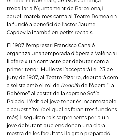
Arrieta. El 6 de març de 1906 començà
treballar a l'Ajuntament de Barcelona, i
aquell mateix mes canta al Teatre Romea en
la funció a benefici de l'actor Jaume
Capdevila i també en petits recitals.
El 1907 l'empresari Francisco Canaló
organitza una temporada d'òpera a València i
li ofereix un contracte per debutar com a
primer tenor. Mulleras l’acceptarà i el 23 de
juny de 1907, al Teatro Pizarro, debutarà com
a solista amb el rol de
Rodolfo
de l'òpera “La
Bohème” al costat de la soprano Sofía
Palacio. L'èxit del jove tenor és incontestable i
a aquest títol (del qual es faran tres funcions
més) li seguiran rols sorprenents per a un
jove debutant que ens donen una clara
mostra de les facultats i la gran preparació