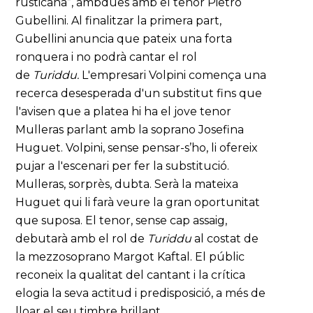
rusticana”, ambdues amb el tenor Pietro
Gubellini. Al finalitzar la primera part,
Gubellini anuncia que pateix una forta
ronquera i no podrà cantar el rol
de
Turiddu.
L'empresari Volpini comença una
recerca desesperada d'un substitut fins que
l'avisen que a platea hi ha el jove tenor
Mulleras parlant amb la soprano Josefina
Huguet. Volpini, sense pensar-s’ho, li ofereix
pujar a l'escenari per fer la substitució.
Mulleras, sorprès, dubta. Serà la mateixa
Huguet qui li farà veure la gran oportunitat
que suposa. El tenor, sense cap assaig,
debutarà amb el rol de
Turiddu
al costat de
la mezzosoprano Margot Kaftal. El públic
reconeix la qualitat del cantant i la crítica
elogia la seva actitud i predisposició, a més de
lloar el seu timbre brillant.