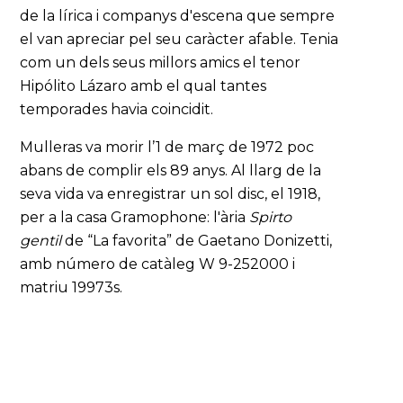
de la lírica i companys d'escena que sempre
el van apreciar pel seu caràcter afable. Tenia
com un dels seus millors amics el tenor
Hipólito Lázaro amb el qual tantes
temporades havia coincidit.
Mulleras va morir l’1 de març de 1972 poc
abans de complir els 89 anys. Al llarg de la
seva vida va enregistrar un sol disc, el 1918,
per a la casa Gramophone: l'ària
Spirto
gentil
de “La favorita” de Gaetano Donizetti,
amb número de catàleg W 9-252000 i
matriu 19973s.