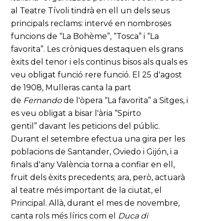
al Teatre Tívoli tindrà en ell un dels seus
principals reclams: intervé en nombroses
funcions de “La Bohème”, “Tosca” i “La
favorita”. Les cròniques destaquen els grans
èxits del tenor i els continus bisos als quals es
veu obligat funció rere funció. El 25 d'agost
de 1908, Mulleras canta la part
de
Fernando
de l'òpera “La favorita” a Sitges, i
es veu obligat a bisar l'ària “Spirto
gentil” davant les peticions del públic.
Durant el setembre efectua una gira per les
poblacions de Santander, Oviedo i Gijón, i a
finals d'any València torna a confiar en ell,
fruit dels èxits precedents; ara, però, actuarà
al teatre més important de la ciutat, el
Principal. Allà, durant el mes de novembre,
canta rols més lírics com el
Duca di