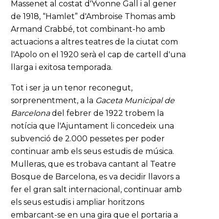
Massenet al costat d'Yvonne Gall i al gener
de 1918, “Hamlet” d'Ambroise Thomas amb
Armand Crabbé, tot combinant-ho amb
actuacions a altres teatres de la ciutat com
l'Apolo on el 1920 serà el cap de cartell d'una
llarga i exitosa temporada.
Tot i ser ja un tenor reconegut,
sorprenentment, a la
Gaceta Municipal
de
Barcelona
del febrer de 1922 trobem la
notícia que l'Ajuntament li concedeix una
subvenció de 2.000 pessetes per poder
continuar amb els seus estudis de música.
Mulleras, que es trobava cantant al Teatre
Bosque de Barcelona, es va decidir llavors a
fer el gran salt internacional, continuar amb
els seus estudis i ampliar horitzons
embarcant-se en una gira que el portaria a