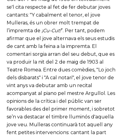
se'l cita respecte al fet de fer debutar joves
cantants: "Y cabalment el tenor, el jove
Mulleras, és un obrer molt trempat de
l’impremta de
¡Cu-Cut!
”. Per tant, podem
afirmar que el jove alternava els seus estudis
de cant amb la feina a la impremta. El
comentari sorgia arran del seu debut, que es
va produir la nit del 2 de maig de 1903 al
Teatre Romea. Entre dues comèdies, "Lo joch
dels disbarats" i "A cal notari", el jove tenor de
vint anys va debutar amb un recital
acompanyat al piano pel mestre Argullol. Les
opinions de la crítica i del públic van ser
favorables des del primer moment, i sobretot
se’n va destacar el timbre lluminós d'aquella
jove veu. Mulleras continuarà tot aquell any
fent petites intervencions: cantant la part