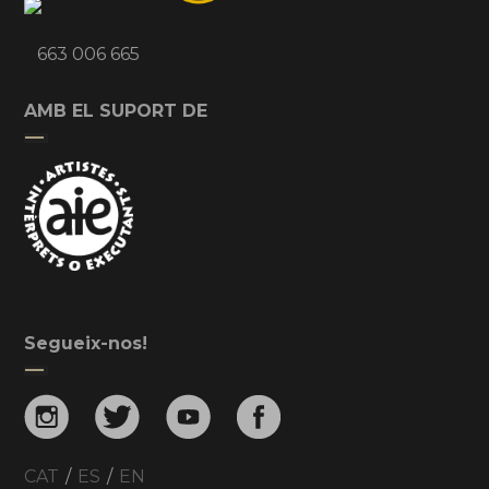
663 006 665
AMB EL SUPORT DE
Segueix-nos!
CAT
/
ES
/
EN