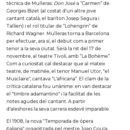
tècnica de Mulleras:
Don José
a “Carmen” de
Georges Bizet (al costat d'un altre jove
cantant català, el baríton Josep Segura i
Tallien) i el rol titular de “Lohengrin” de
Richard Wagner. Mulleras torna a Barcelona
per efectuar, ara sí, el debut com a primer
tenor a la seva ciutat. Serà la nit del 17 de
novembre, al teatre Tívoli, amb “La Bohème”.
Com a curiositat cal destacar que al mateix
teatre, de matinée, el tenor Manuel Utor, "el
Musclaire", cantava “L'africana”. El clam de la
crítica catalana fou unànime: en van destacar
el "timbre adamantino" i la facilitat de les
notes agudes del cantant. A partir
d’aleshores la seva carrera esdevé imparable.
El 1908, la nova "Temporada de ópera
italiana" organitzada pel mestre Joan Goula