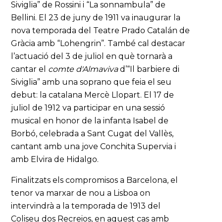
Siviglia” de Rossini i “La sonnambula” de
Bellini. El 23 de juny de 1911 va inaugurar la
nova temporada del Teatre Prado Catalán de
Gràcia amb “Lohengrin”. També cal destacar
l’actuació del 3 de juliol en què tornarà a
cantar el
comte
d'Almaviva
d’“Il barbiere di
Siviglia” amb una soprano que feia el seu
debut: la catalana Mercè Llopart. El 17 de
juliol de 1912 va participar en una sessió
musical en honor de la infanta Isabel de
Borbó, celebrada a Sant Cugat del Vallès,
cantant amb una jove Conchita Supervia i
amb Elvira de Hidalgo.
Finalitzats els compromisos a Barcelona, el
tenor va marxar de nou a Lisboa on
intervindrà a la temporada de 1913 del
Coliseu dos Recreios, en aquest cas amb