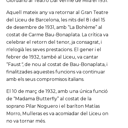
Giordano al Teatro Dal Verme de Milà el 1931.
Aquell mateix any va retornar al Gran Teatre
del Liceu de Barcelona, les nits del 8 i del 15
de desembre de 1931, amb “La Bohème” al
costat de Carme Bau-Bonaplata. La crítica va
celebrar el retorn del tenor, ja consagrat, i
n'elogià les seves prestacions. El gener i el
febrer de 1932, també al Liceu, va cantar
“Faust
”
, de nou al costat de Bau-Bonaplata, i
finalitzades aquestes funcions va continuar
amb els seus compromisos italians.
El 10 de març de 1932, amb una única funció
de “Madama Butterfly” al costat de la
soprano Pilar Noguero i el baríton Matías
Morro, Mulleras es va acomiadar del Liceu on
no va tornar més.