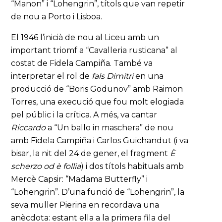
“Manon” i “Lohengrin”, títols que van repetir
de nou a Porto i Lisboa.
El 1946 l’inicià de nou al Liceu amb un
important triomf a “Cavalleria rusticana” al
costat de Fidela Campiña. També va
interpretar el rol de
fals Dimitri
en una
producció de “Boris Godunov” amb Raimon
Torres, una execució que fou molt elogiada
pel públic i la crítica. A més, va cantar
Riccardo
a “Un ballo in maschera” de nou
amb Fidela Campiña i Carlos Guichandut (i va
bisar, la nit del 24 de gener, el fragment
È
scherzo od è follia
) i dos títols habituals amb
Mercè Capsir: “Madama Butterfly” i
“Lohengrin”. D’una funció de “Lohengrin”, la
seva muller Pierina en recordava una
anècdota: estant ella a la primera fila del