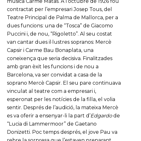
música Carme Matas. A l’octubre de 1926 fou
contractat per l’empresari Josep Tous, del
Teatre Principal de Palma de Mallorca, per a
dues funcions: una de “Tosca” de Giacomo
Puccini i, de nou, “Rigoletto”. Al seu costat
van cantar dues il·lustres sopranos: Mercè
Capsir i Carme Bau Bonaplata, una
coneixença que seria decisiva. Finalitzades
amb gran èxit les funcions i de nou a
Barcelona, va ser convidat a casa de la
soprano Mercè Capsir. El seu pare continuava
vinculat al teatre com a empresari i,
esperonat per les notícies de la filla, el volia
sentir. Després de l’audició, la mateixa Mercè
es va oferir a ensenyar-li la part d’
Edgardo
de
“Lucia di Lammermoor” de Gaetano
Donizetti. Poc temps després, el jove Pau va
rebre la sorpresa que l’estaven preparant