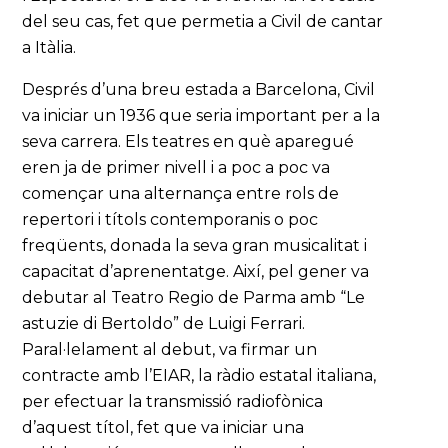
del seu cas, fet que permetia a Civil de cantar
a Itàlia.
Després d’una breu estada a Barcelona, Civil
va iniciar un 1936 que seria important per a la
seva carrera. Els teatres en què aparegué
eren ja de primer nivell i a poc a poc va
començar una alternança entre rols de
repertori i títols contemporanis o poc
freqüents, donada la seva gran musicalitat i
capacitat d’aprenentatge. Així, pel gener va
debutar al Teatro Regio de Parma amb “Le
astuzie di Bertoldo” de Luigi Ferrari.
Paral·lelament al debut, va firmar un
contracte amb l’EIAR, la ràdio estatal italiana,
per efectuar la transmissió radiofònica
d’aquest títol, fet que va iniciar una