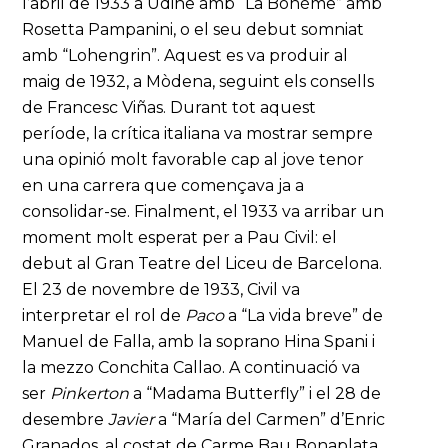
l’abril de 1933 a Udine amb “La Bohème” amb
Rosetta Pampanini, o el seu debut somniat
amb “Lohengrin”. Aquest es va produir al
maig de 1932, a Mòdena, seguint els consells
de Francesc Viñas. Durant tot aquest
període, la crítica italiana va mostrar sempre
una opinió molt favorable cap al jove tenor
en una carrera que començava ja a
consolidar-se. Finalment, el 1933 va arribar un
moment molt esperat per a Pau Civil: el
debut al Gran Teatre del Liceu de Barcelona.
El 23 de novembre de 1933, Civil va
interpretar el rol de
Paco
a “La vida breve” de
Manuel de Falla, amb la soprano Hina Spani i
la mezzo Conchita Callao. A continuació va
ser
Pinkerton
a “Madama Butterfly” i el 28 de
desembre
Javier
a “María del Carmen” d’Enric
Granados, al costat de Carme Bau Bonaplata.