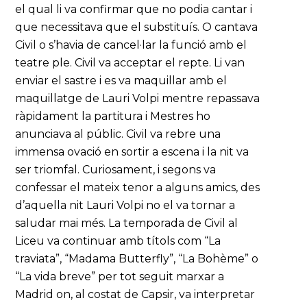
el qual li va confirmar que no podia cantar i
que necessitava que el substituís. O cantava
Civil o s’havia de cancel·lar la funció amb el
teatre ple. Civil va acceptar el repte. Li van
enviar el sastre i es va maquillar amb el
maquillatge de Lauri Volpi mentre repassava
ràpidament la partitura i Mestres ho
anunciava al públic. Civil va rebre una
immensa ovació en sortir a escena i la nit va
ser triomfal. Curiosament, i segons va
confessar el mateix tenor a alguns amics, des
d’aquella nit Lauri Volpi no el va tornar a
saludar mai més. La temporada de Civil al
Liceu va continuar amb títols com “La
traviata”, “Madama Butterfly”, “La Bohème” o
“La vida breve” per tot seguit marxar a
Madrid on, al costat de Capsir, va interpretar