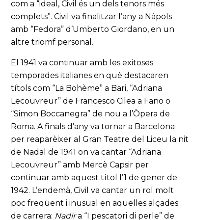
com a “ideal, Civil és un dels tenors més
complets”. Civil va finalitzar l’any a Nàpols
amb “Fedora” d’Umberto Giordano, en un
altre triomf personal.
El 1941 va continuar amb les exitoses
temporades italianes en què destacaren
títols com “La Bohème” a Bari, “Adriana
Lecouvreur” de Francesco Cilea a Fano o
“Simon Boccanegra” de nou a l’Òpera de
Roma. A finals d’any va tornar a Barcelona
per reaparèixer al Gran Teatre del Liceu la nit
de Nadal de 1941 on va cantar “Adriana
Lecouvreur” amb Mercè Capsir per
continuar amb aquest títol l’1 de gener de
1942. L’endemà, Civil va cantar un rol molt
poc freqüent i inusual en aquelles alçades
de carrera:
Nadir
a “I pescatori di perle” de