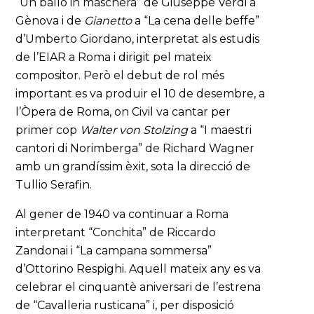
“Un ballo in maschera” de Giuseppe Verdi a
Gènova i de
Gianetto
a “La cena delle beffe”
d’Umberto Giordano, interpretat als estudis
de l’EIAR a Roma i dirigit pel mateix
compositor. Però el debut de rol més
important es va produir el 10 de desembre, a
l’Òpera de Roma, on Civil va cantar per
primer cop
Walter von Stolzing
a “I maestri
cantori di Norimberga” de Richard Wagner
amb un grandíssim èxit, sota la direcció de
Tullio Serafin.
Al gener de 1940 va continuar a Roma
interpretant “Conchita” de Riccardo
Zandonai i “La campana sommersa”
d’Ottorino Respighi. Aquell mateix any es va
celebrar el cinquantè aniversari de l’estrena
de “Cavalleria rusticana” i, per disposició