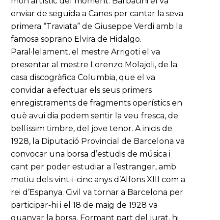
món artístic del moment. Barbacini el va
enviar de seguida a Canes per cantar la seva
primera “Traviata” de Giuseppe Verdi amb la
famosa soprano Elvira de Hidalgo.
Paral·lelament, el mestre Arrigoti el va
presentar al mestre Lorenzo Molajoli, de la
casa discogràfica Columbia, que el va
convidar a efectuar els seus primers
enregistraments de fragments operístics en
què avui dia podem sentir la veu fresca, de
bellíssim timbre, del jove tenor. A inicis de
1928, la Diputació Provincial de Barcelona va
convocar una borsa d’estudis de música i
cant per poder estudiar a l’estranger, amb
motiu dels vint-i-cinc anys d’Alfons XIII com a
rei d’Espanya. Civil va tornar a Barcelona per
participar-hi i el 18 de maig de 1928 va
guanyar la borsa. Formant part del jurat, hi