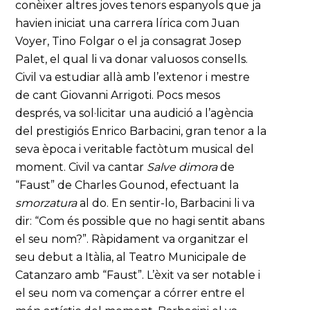
conèixer altres joves tenors espanyols que ja
havien iniciat una carrera lírica com Juan
Voyer, Tino Folgar o el ja consagrat Josep
Palet, el qual li va donar valuosos consells.
Civil va estudiar allà amb l’extenor i mestre
de cant Giovanni Arrigoti. Pocs mesos
després, va sol·licitar una audició a l’agència
del prestigiós Enrico Barbacini, gran tenor a la
seva època i veritable factòtum musical del
moment. Civil va cantar
Salve dimora
de
“Faust” de Charles Gounod, efectuant la
smorzatura
al do. En sentir-lo, Barbacini li va
dir: “Com és possible que no hagi sentit abans
el seu nom?”. Ràpidament va organitzar el
seu debut a Itàlia, al Teatro Municipale de
Catanzaro amb “Faust”. L’èxit va ser notable i
el seu nom va començar a córrer entre el