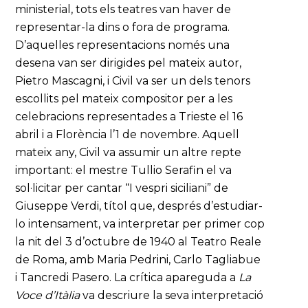
ministerial, tots els teatres van haver de
representar-la dins o fora de programa.
D’aquelles representacions només una
desena van ser dirigides pel mateix autor,
Pietro Mascagni, i Civil va ser un dels tenors
escollits pel mateix compositor per a les
celebracions representades a Trieste el 16
abril i a Florència l’1 de novembre. Aquell
mateix any, Civil va assumir un altre repte
important: el mestre Tullio Serafin el va
sol·licitar per cantar “I vespri siciliani” de
Giuseppe Verdi, títol que, després d’estudiar-
lo intensament, va interpretar per primer cop
la nit del 3 d’octubre de 1940 al Teatro Reale
de Roma, amb Maria Pedrini, Carlo Tagliabue
i Tancredi Pasero. La crítica apareguda a
La
Voce d’Itàlia
va descriure la seva interpretació