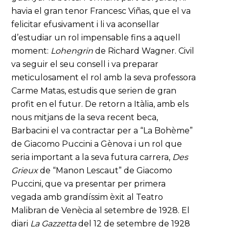
havia el gran tenor Francesc Viñas, que el va
felicitar efusivament i li va aconsellar
d’estudiar un rol impensable fins a aquell
moment:
Lohengrin
de Richard Wagner. Civil
va seguir el seu consell i va preparar
meticulosament el rol amb la seva professora
Carme Matas, estudis que serien de gran
profit en el futur. De retorn a Itàlia, amb els
nous mitjans de la seva recent beca,
Barbacini el va contractar per a “La Bohème”
de Giacomo Puccini a Gènova i un rol que
seria important a la seva futura carrera,
Des
Grieux
de “Manon Lescaut” de Giacomo
Puccini, que va presentar per primera
vegada amb grandíssim èxit al Teatro
Malibran de Venècia al setembre de 1928. El
diari
La Gazzetta
del 12 de setembre de 1928