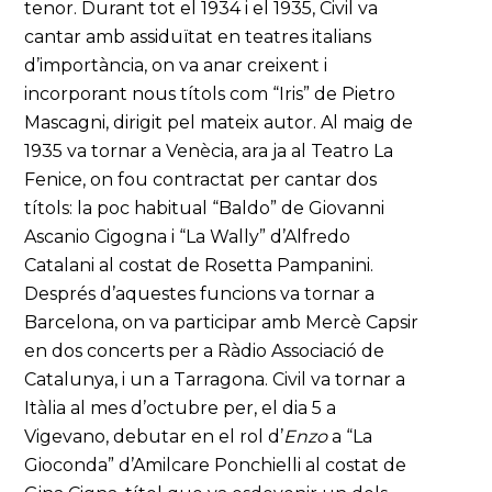
tenor. Durant tot el 1934 i el 1935, Civil va
cantar amb assiduïtat en teatres italians
d’importància, on va anar creixent i
incorporant nous títols com “Iris” de Pietro
Mascagni, dirigit pel mateix autor. Al maig de
1935 va tornar a Venècia, ara ja al Teatro La
Fenice, on fou contractat per cantar dos
títols: la poc habitual “Baldo” de Giovanni
Ascanio Cigogna i “La Wally” d’Alfredo
Catalani al costat de Rosetta Pampanini.
Després d’aquestes funcions va tornar a
Barcelona, on va participar amb Mercè Capsir
en dos concerts per a Ràdio Associació de
Catalunya, i un a Tarragona. Civil va tornar a
Itàlia al mes d’octubre per, el dia 5 a
Vigevano, debutar en el rol d’
Enzo
a “La
Gioconda” d’Amilcare Ponchielli al costat de