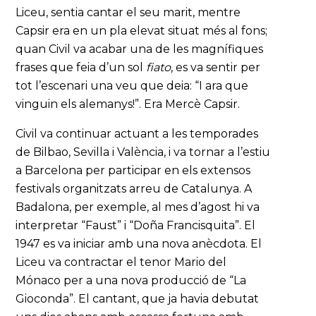
Liceu, sentia cantar el seu marit, mentre
Capsir era en un pla elevat situat més al fons;
quan Civil va acabar una de les magnífiques
frases que feia d’un sol
fiato
, es va sentir per
tot l’escenari una veu que deia: “I ara que
vinguin els alemanys!”. Era Mercè Capsir.
Civil va continuar actuant a les temporades
de Bilbao, Sevilla i València, i va tornar a l’estiu
a Barcelona per participar en els extensos
festivals organitzats arreu de Catalunya. A
Badalona, per exemple, al mes d’agost hi va
interpretar “Faust” i “Doña Francisquita”. El
1947 es va iniciar amb una nova anècdota. El
Liceu va contractar el tenor Mario del
Mónaco per a una nova producció de “La
Gioconda”. El cantant, que ja havia debutat