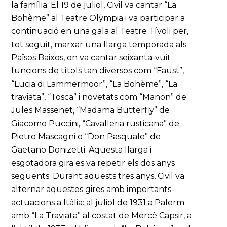
la família. El 19 de juliol, Civil va cantar “La
Bohème” al Teatre Olympia i va participar a
continuació en una gala al Teatre Tívoli per,
tot seguit, marxar una llarga temporada als
Països Baixos, on va cantar seixanta-vuit
funcions de títols tan diversos com “Faust”,
“Lucia di Lammermoor”, “La Bohème”, “La
traviata”, “Tosca” i novetats com “Manon” de
Jules Massenet, “Madama Butterfly” de
Giacomo Puccini, “Cavalleria rusticana” de
Pietro Mascagni o “Don Pasquale” de
Gaetano Donizetti. Aquesta llarga i
esgotadora gira es va repetir els dos anys
següents. Durant aquests tres anys, Civil va
alternar aquestes gires amb importants
actuacions a Itàlia: al juliol de 1931 a Palerm
amb “La Traviata” al costat de Mercè Capsir, a