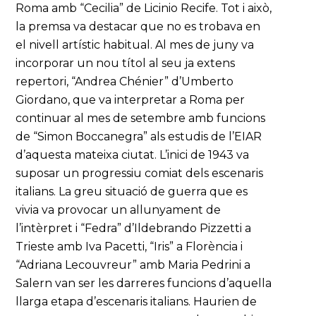
Roma amb “Cecilia” de Licinio Recife. Tot i això,
la premsa va destacar que no es trobava en
el nivell artístic habitual. Al mes de juny va
incorporar un nou títol al seu ja extens
repertori, “Andrea Chénier” d’Umberto
Giordano, que va interpretar a Roma per
continuar al mes de setembre amb funcions
de “Simon Boccanegra” als estudis de l’EIAR
d’aquesta mateixa ciutat. L’inici de 1943 va
suposar un progressiu comiat dels escenaris
italians. La greu situació de guerra que es
vivia va provocar un allunyament de
l’intèrpret i “Fedra” d’Ildebrando Pizzetti a
Trieste amb Iva Pacetti, “Iris” a Florència i
“Adriana Lecouvreur” amb Maria Pedrini a
Salern van ser les darreres funcions d’aquella
llarga etapa d’escenaris italians. Haurien de