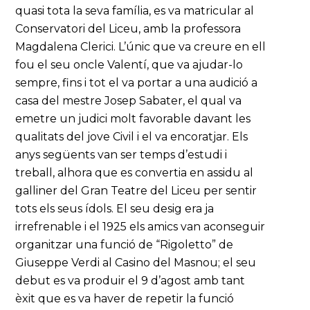
quasi tota la seva família, es va matricular al
Conservatori del Liceu, amb la professora
Magdalena Clerici. L’únic que va creure en ell
fou el seu oncle Valentí, que va ajudar-lo
sempre, fins i tot el va portar a una audició a
casa del mestre Josep Sabater, el qual va
emetre un judici molt favorable davant les
qualitats del jove Civil i el va encoratjar. Els
anys següents van ser temps d’estudi i
treball, alhora que es convertia en assidu al
galliner del Gran Teatre del Liceu per sentir
tots els seus ídols. El seu desig era ja
irrefrenable i el 1925 els amics van aconseguir
organitzar una funció de “Rigoletto” de
Giuseppe Verdi al Casino del Masnou; el seu
debut es va produir el 9 d’agost amb tant
èxit que es va haver de repetir la funció