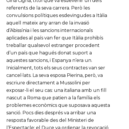
Gina Cigna, títol que va esdevenir un dels
referents de la seva carrera. Però les
convulsions polítiques esdevingudes a Itàlia
aquell mateix any arran de la invasió
d’Abissínia i les sancions internacionals
aplicades al país van fer que Itàlia prohibís
treballar qualsevol estranger procedent
d’un país que hagués donat suport a
aquestes sancions, i Espanya n’era un.
Inicialment, tots els seus contractes van ser
cancel·lats. La seva esposa Pierina, però, va
escriure directament a Mussolini per
exposar-li el seu cas: una italiana amb un fill
nascut a Roma que patien a la família els
problemes econòmics que suposava aquesta
sanció. Pocs dies després va arribar una
resposta favorable des del Ministeri de
l’Espectacle: el Duce va ordenar la revocació