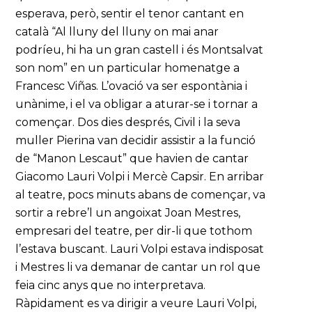
esperava, però, sentir el tenor cantant en
català “Al lluny del lluny on mai anar
podríeu, hi ha un gran castell i és Montsalvat
son nom” en un particular homenatge a
Francesc Viñas. L’ovació va ser espontània i
unànime, i el va obligar a aturar-se i tornar a
començar. Dos dies després, Civil i la seva
muller Pierina van decidir assistir a la funció
de “Manon Lescaut” que havien de cantar
Giacomo Lauri Volpi i Mercè Capsir. En arribar
al teatre, pocs minuts abans de començar, va
sortir a rebre’l un angoixat Joan Mestres,
empresari del teatre, per dir-li que tothom
l’estava buscant. Lauri Volpi estava indisposat
i Mestres li va demanar de cantar un rol que
feia cinc anys que no interpretava.
Ràpidament es va dirigir a veure Lauri Volpi,