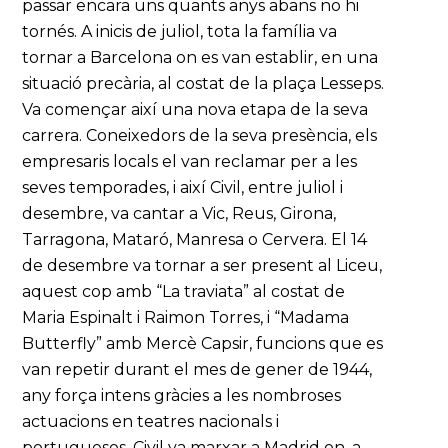
passar encara uns quants anys abans no hi
tornés. A inicis de juliol, tota la família va
tornar a Barcelona on es van establir, en una
situació precària, al costat de la plaça Lesseps.
Va començar així una nova etapa de la seva
carrera. Coneixedors de la seva presència, els
empresaris locals el van reclamar per a les
seves temporades, i així Civil, entre juliol i
desembre, va cantar a Vic, Reus, Girona,
Tarragona, Mataró, Manresa o Cervera. El 14
de desembre va tornar a ser present al Liceu,
aquest cop amb “La traviata” al costat de
Maria Espinalt i Raimon Torres, i “Madama
Butterfly” amb Mercè Capsir, funcions que es
van repetir durant el mes de gener de 1944,
any força intens gràcies a les nombroses
actuacions en teatres nacionals i
portuguesos. Civil va marxar a Madrid on, a