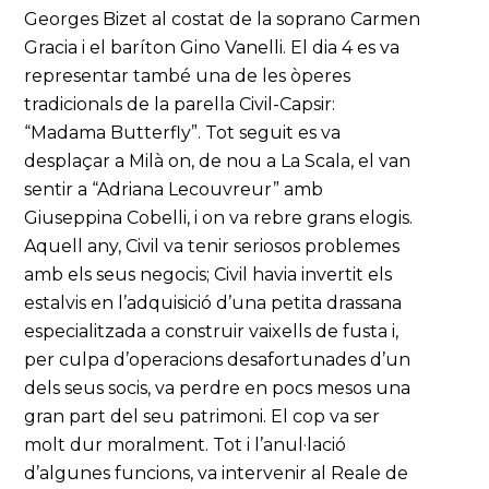
Georges Bizet al costat de la soprano Carmen
Gracia i el baríton Gino Vanelli. El dia 4 es va
representar també una de les òperes
tradicionals de la parella Civil-Capsir:
“Madama Butterfly”. Tot seguit es va
desplaçar a Milà on, de nou a La Scala, el van
sentir a “Adriana Lecouvreur” amb
Giuseppina Cobelli, i on va rebre grans elogis.
Aquell any, Civil va tenir seriosos problemes
amb els seus negocis; Civil havia invertit els
estalvis en l’adquisició d’una petita drassana
especialitzada a construir vaixells de fusta i,
per culpa d’operacions desafortunades d’un
dels seus socis, va perdre en pocs mesos una
gran part del seu patrimoni. El cop va ser
molt dur moralment. Tot i l’anul·lació
d’algunes funcions, va intervenir al Reale de