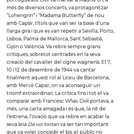
més de diversos concerts, va protagonitzar
“Lohengrin” i “Madama Butterfly” de nou
amb Capsir, títols que van ser la base d’una
llarga gira i que es van repetir a Sevilla, Porto,
Lisboa, Palma de Mallorca, Sant Sebastià,
Gijón o València. Va rebre sempre grans
crítiques, sobretot centrades en la seva
creació del cavaller del cigne wagnerià. El 7,
10 i 12 de desembre de 1944 va cantar
finalment aquest rol al Liceu de Barcelona,
amb Mercè Capsir, on va aconseguir un
triomf extraordinari. La crítica fins i tot el va
comparar amb Francesc Viñas. Civil portava, a
més, una carta amagada i és que, la nit de
l’estrena, l’ovació que va rebre en acabar la
seva ària
Da voi lontan
va ser tan important
que va voler concedir el bis; el públic no