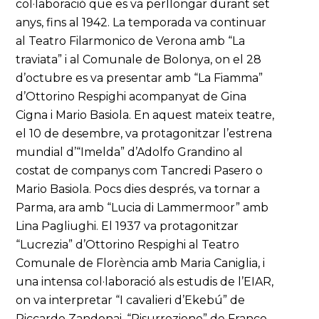
col·laboració que es va perllongar durant set
anys, fins al 1942. La temporada va continuar
al Teatro Filarmonico de Verona amb “La
traviata” i al Comunale de Bolonya, on el 28
d’octubre es va presentar amb “La Fiamma”
d’Ottorino Respighi acompanyat de Gina
Cigna i Mario Basiola. En aquest mateix teatre,
el 10 de desembre, va protagonitzar l’estrena
mundial d’“Imelda” d’Adolfo Grandino al
costat de companys com Tancredi Pasero o
Mario Basiola. Pocs dies després, va tornar a
Parma, ara amb “Lucia di Lammermoor” amb
Lina Pagliughi. El 1937 va protagonitzar
“Lucrezia” d’Ottorino Respighi al Teatro
Comunale de Florència amb Maria Caniglia, i
una intensa col·laboració als estudis de l’EIAR,
on va interpretar “I cavalieri d’Ekebú” de
Riccardo Zandonai, “Risurrezione” de Franco