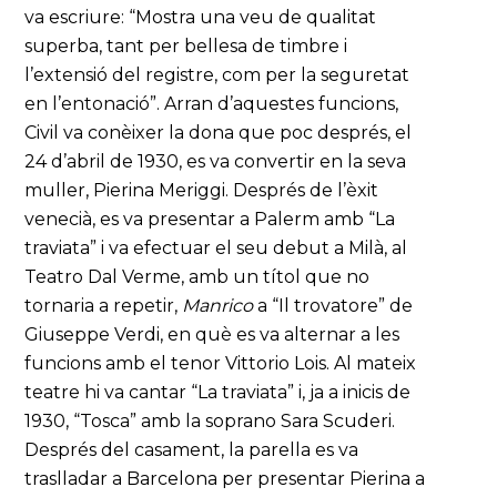
va escriure: “Mostra una veu de qualitat
superba, tant per bellesa de timbre i
l’extensió del registre, com per la seguretat
en l’entonació”. Arran d’aquestes funcions,
Civil va conèixer la dona que poc després, el
24 d’abril de 1930, es va convertir en la seva
muller, Pierina Meriggi. Després de l’èxit
venecià, es va presentar a Palerm amb “La
traviata” i va efectuar el seu debut a Milà, al
Teatro Dal Verme, amb un títol que no
tornaria a repetir,
Manrico
a “Il trovatore” de
Giuseppe Verdi, en què es va alternar a les
funcions amb el tenor Vittorio Lois. Al mateix
teatre hi va cantar “La traviata” i, ja a inicis de
1930, “Tosca” amb la soprano Sara Scuderi.
Després del casament, la parella es va
traslladar a Barcelona per presentar Pierina a