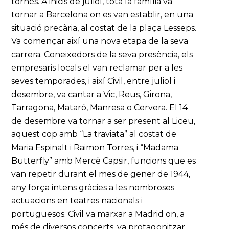
tornés. A inicis de juliol, tota la família va
tornar a Barcelona on es van establir, en una
situació precària, al costat de la plaça Lesseps.
Va començar així una nova etapa de la seva
carrera. Coneixedors de la seva presència, els
empresaris locals el van reclamar per a les
seves temporades, i així Civil, entre juliol i
desembre, va cantar a Vic, Reus, Girona,
Tarragona, Mataró, Manresa o Cervera. El 14
de desembre va tornar a ser present al Liceu,
aquest cop amb “La traviata” al costat de
Maria Espinalt i Raimon Torres, i “Madama
Butterfly” amb Mercè Capsir, funcions que es
van repetir durant el mes de gener de 1944,
any força intens gràcies a les nombroses
actuacions en teatres nacionals i
portuguesos. Civil va marxar a Madrid on, a
més de diversos concerts, va protagonitzar