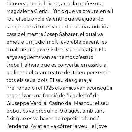
Conservatori del Liceu, amb la professora
Magdalena Clerici. L’únic que va creure en ell
fou el seu oncle Valentí, que va ajudar-lo
sempre, fins i tot el va portar a una audició a
casa del mestre Josep Sabater, el qual va
emetre un judici molt favorable davant les
qualitats del jove Civil i el va encoratjar. Els
anys següents van ser temps d’estudi i
treball, alhora que es convertia en assidu al
galliner del Gran Teatre del Liceu per sentir
tots els seus ídols. El seu desig era ja
irrefrenable i el 1925 els amics van aconseguir
organitzar una funció de “Rigoletto” de
Giuseppe Verdi al Casino del Masnou; el seu
debut es va produir el 9 d’agost amb tant
èxit que es va haver de repetir la funció
l’endemà. Aviat en va córrer la veu, i el jove