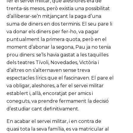
fer el servei militar, que aleshores era de
trenta-sis mesos, però existia una possibilitat
d’alliberar-se’n mitjançant la paga d’una
suma de diners en dos terminis. El seu pare li
va donar els diners per fer-ho, va pagar
puntualment la primera quota, però en el
moment d’abonar la segona, Pau ja no tenia
prou diners: se’ls havia gastat a les taquilles
dels teatres Tívoli, Novedades, Victòria i
d’altres on s’alternaven sense treva
espectacles lírics que el fascinaven. El pare el
va obligar, aleshores, a fer el servei militar
establert i, allà, encoratjat per amics i
coneguts, va prendre fermament la decisió
d’estudiar cant definitivament.
En acabar el servei militar, i en contra de
quasi tota la seva família, es va matricular al