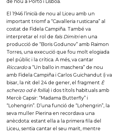
de nou a Porto i Lisboa.
El 1946 l’inicià de nou al Liceu amb un
important triomf a “Cavalleria rusticana” al
costat de Fidela Campiña. També va
interpretar el rol de
fals Dimitri
en una
producció de “Boris Godunov” amb Raimon
Torres, una execució que fou molt elogiada
pel públic i la crítica. A més, va cantar
Riccardo
a “Un ballo in maschera” de nou
amb Fidela Campiña i Carlos Guichandut (i va
bisar, la nit del 24 de gener, el fragment
È
scherzo od è follia
) i dos títols habituals amb
Mercè Capsir: “Madama Butterfly” i
“Lohengrin”. D’una funció de “Lohengrin”, la
seva muller Pierina en recordava una
anècdota: estant ella a la primera fila del
Liceu, sentia cantar el seu marit, mentre