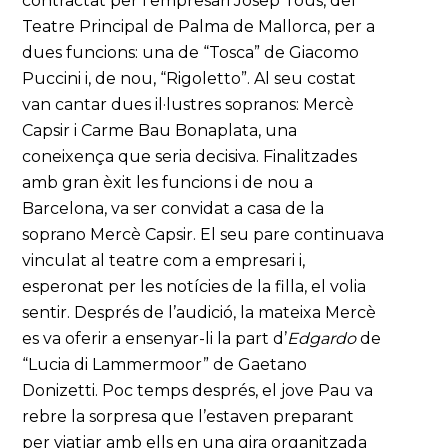
contractat per l’empresari Josep Tous, del
Teatre Principal de Palma de Mallorca, per a
dues funcions: una de “Tosca” de Giacomo
Puccini i, de nou, “Rigoletto”. Al seu costat
van cantar dues il·lustres sopranos: Mercè
Capsir i Carme Bau Bonaplata, una
coneixença que seria decisiva. Finalitzades
amb gran èxit les funcions i de nou a
Barcelona, va ser convidat a casa de la
soprano Mercè Capsir. El seu pare continuava
vinculat al teatre com a empresari i,
esperonat per les notícies de la filla, el volia
sentir. Després de l’audició, la mateixa Mercè
es va oferir a ensenyar-li la part d’
Edgardo
de
“Lucia di Lammermoor” de Gaetano
Donizetti. Poc temps després, el jove Pau va
rebre la sorpresa que l’estaven preparant
per viatjar amb ells en una gira organitzada