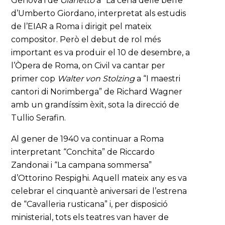
Gènova i de
Gianetto
a “La cena delle beffe”
d’Umberto Giordano, interpretat als estudis
de l’EIAR a Roma i dirigit pel mateix
compositor. Però el debut de rol més
important es va produir el 10 de desembre, a
l’Òpera de Roma, on Civil va cantar per
primer cop
Walter von Stolzing
a “I maestri
cantori di Norimberga” de Richard Wagner
amb un grandíssim èxit, sota la direcció de
Tullio Serafin.
Al gener de 1940 va continuar a Roma
interpretant “Conchita” de Riccardo
Zandonai i “La campana sommersa”
d’Ottorino Respighi. Aquell mateix any es va
celebrar el cinquantè aniversari de l’estrena
de “Cavalleria rusticana” i, per disposició
ministerial, tots els teatres van haver de