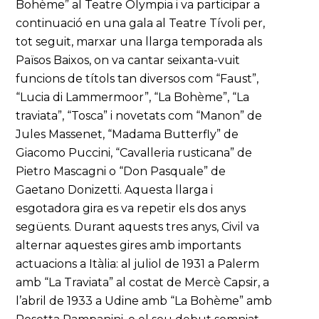
Bohème” al Teatre Olympia i va participar a
continuació en una gala al Teatre Tívoli per,
tot seguit, marxar una llarga temporada als
Països Baixos, on va cantar seixanta-vuit
funcions de títols tan diversos com “Faust”,
“Lucia di Lammermoor”, “La Bohème”, “La
traviata”, “Tosca” i novetats com “Manon” de
Jules Massenet, “Madama Butterfly” de
Giacomo Puccini, “Cavalleria rusticana” de
Pietro Mascagni o “Don Pasquale” de
Gaetano Donizetti. Aquesta llarga i
esgotadora gira es va repetir els dos anys
següents. Durant aquests tres anys, Civil va
alternar aquestes gires amb importants
actuacions a Itàlia: al juliol de 1931 a Palerm
amb “La Traviata” al costat de Mercè Capsir, a
l’abril de 1933 a Udine amb “La Bohème” amb