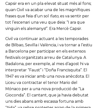
Capsir era en un pla elevat situat més al fons;
quan Civil va acabar una de les magnífiques
frases que feia d’un sol
fiato
, es va sentir per
tot l’escenari una veu que deia: “I ara que
vinguin els alemanys!”. Era Mercè Capsir.
Civil va continuar actuant a les temporades
de Bilbao, Sevilla i València, i va tornar a l’estiu
a Barcelona per participar en els extensos
festivals organitzats arreu de Catalunya. A
Badalona, per exemple, al mes d’agost hi va
interpretar “Faust” i “Doña Francisquita”. El
1947 es va iniciar amb una nova anècdota. El
Liceu va contractar el tenor Mario del
Mónaco per a una nova producció de “La
Gioconda”. El cantant, que ja havia debutat
uns dies abans amb escassa fortuna amb
“Aida”, va rebre protestes arran de la primera