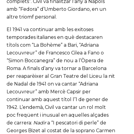
complets”. Civil va finalitzar l’any a Nàpols
amb “Fedora” d’Umberto Giordano, en un
altre triomf personal.
El 1941 va continuar amb les exitoses
temporades italianes en què destacaren
títols com “La Bohème” a Bari, “Adriana
Lecouvreur” de Francesco Cilea a Fano o
“Simon Boccanegra” de nou a l’Òpera de
Roma. A finals d’any va tornar a Barcelona
per reaparèixer al Gran Teatre del Liceu la nit
de Nadal de 1941 on va cantar “Adriana
Lecouvreur” amb Mercè Capsir per
continuar amb aquest títol l’1 de gener de
1942. L’endemà, Civil va cantar un rol molt
poc freqüent i inusual en aquelles alçades
de carrera:
Nadir
a “I pescatori di perle” de
Georges Bizet al costat de la soprano Carmen