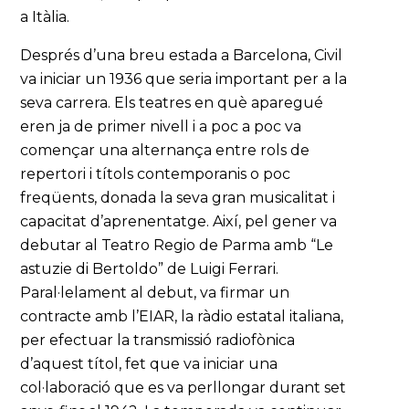
a Itàlia.
Després d’una breu estada a Barcelona, Civil
va iniciar un 1936 que seria important per a la
seva carrera. Els teatres en què aparegué
eren ja de primer nivell i a poc a poc va
començar una alternança entre rols de
repertori i títols contemporanis o poc
freqüents, donada la seva gran musicalitat i
capacitat d’aprenentatge. Així, pel gener va
debutar al Teatro Regio de Parma amb “Le
astuzie di Bertoldo” de Luigi Ferrari.
Paral·lelament al debut, va firmar un
contracte amb l’EIAR, la ràdio estatal italiana,
per efectuar la transmissió radiofònica
d’aquest títol, fet que va iniciar una
col·laboració que es va perllongar durant set