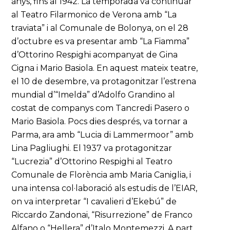
anys, fins al 1942. La temporada va continuar
al Teatro Filarmonico de Verona amb “La
traviata” i al Comunale de Bolonya, on el 28
d’octubre es va presentar amb “La Fiamma”
d’Ottorino Respighi acompanyat de Gina
Cigna i Mario Basiola. En aquest mateix teatre,
el 10 de desembre, va protagonitzar l’estrena
mundial d’“Imelda” d’Adolfo Grandino al
costat de companys com Tancredi Pasero o
Mario Basiola. Pocs dies després, va tornar a
Parma, ara amb “Lucia di Lammermoor” amb
Lina Pagliughi. El 1937 va protagonitzar
“Lucrezia” d’Ottorino Respighi al Teatro
Comunale de Florència amb Maria Caniglia, i
una intensa col·laboració als estudis de l’EIAR,
on va interpretar “I cavalieri d’Ekebú” de
Riccardo Zandonai, “Risurrezione” de Franco
Alfano o “Hellera” d’Italo Montemezzi. A part