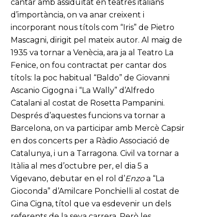
cantar amb assiduïtat en teatres italians
d’importància, on va anar creixent i
incorporant nous títols com “Iris” de Pietro
Mascagni, dirigit pel mateix autor. Al maig de
1935 va tornar a Venècia, ara ja al Teatro La
Fenice, on fou contractat per cantar dos
títols: la poc habitual “Baldo” de Giovanni
Ascanio Cigogna i “La Wally” d’Alfredo
Catalani al costat de Rosetta Pampanini.
Després d’aquestes funcions va tornar a
Barcelona, on va participar amb Mercè Capsir
en dos concerts per a Ràdio Associació de
Catalunya, i un a Tarragona. Civil va tornar a
Itàlia al mes d’octubre per, el dia 5 a
Vigevano, debutar en el rol d’
Enzo
a “La
Gioconda” d’Amilcare Ponchielli al costat de
Gina Cigna, títol que va esdevenir un dels
referents de la seva carrera. Però les