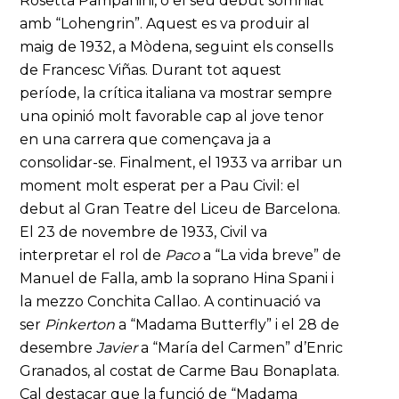
Rosetta Pampanini, o el seu debut somniat
amb “Lohengrin”. Aquest es va produir al
maig de 1932, a Mòdena, seguint els consells
de Francesc Viñas. Durant tot aquest
període, la crítica italiana va mostrar sempre
una opinió molt favorable cap al jove tenor
en una carrera que començava ja a
consolidar-se. Finalment, el 1933 va arribar un
moment molt esperat per a Pau Civil: el
debut al Gran Teatre del Liceu de Barcelona.
El 23 de novembre de 1933, Civil va
interpretar el rol de
Paco
a “La vida breve” de
Manuel de Falla, amb la soprano Hina Spani i
la mezzo Conchita Callao. A continuació va
ser
Pinkerton
a “Madama Butterfly” i el 28 de
desembre
Javier
a “María del Carmen” d’Enric
Granados, al costat de Carme Bau Bonaplata.
Cal destacar que la funció de “Madama