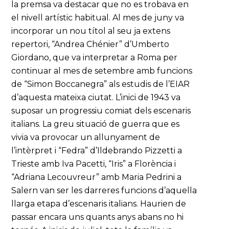
la premsa va destacar que no es trobava en
el nivell artístic habitual. Al mes de juny va
incorporar un nou títol al seu ja extens
repertori, “Andrea Chénier” d’Umberto
Giordano, que va interpretar a Roma per
continuar al mes de setembre amb funcions
de “Simon Boccanegra” als estudis de l’EIAR
d’aquesta mateixa ciutat. L’inici de 1943 va
suposar un progressiu comiat dels escenaris
italians. La greu situació de guerra que es
vivia va provocar un allunyament de
l’intèrpret i “Fedra” d’Ildebrando Pizzetti a
Trieste amb Iva Pacetti, “Iris” a Florència i
“Adriana Lecouvreur” amb Maria Pedrini a
Salern van ser les darreres funcions d’aquella
llarga etapa d’escenaris italians. Haurien de
passar encara uns quants anys abans no hi