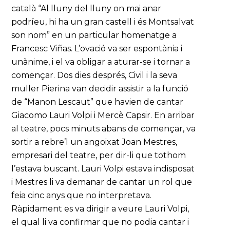
català “Al lluny del lluny on mai anar
podríeu, hi ha un gran castell i és Montsalvat
son nom” en un particular homenatge a
Francesc Viñas. L’ovació va ser espontània i
unànime, i el va obligar a aturar-se i tornar a
començar. Dos dies després, Civil i la seva
muller Pierina van decidir assistir a la funció
de “Manon Lescaut” que havien de cantar
Giacomo Lauri Volpi i Mercè Capsir. En arribar
al teatre, pocs minuts abans de començar, va
sortir a rebre’l un angoixat Joan Mestres,
empresari del teatre, per dir-li que tothom
l’estava buscant. Lauri Volpi estava indisposat
i Mestres li va demanar de cantar un rol que
feia cinc anys que no interpretava.
Ràpidament es va dirigir a veure Lauri Volpi,
el qual li va confirmar que no podia cantar i