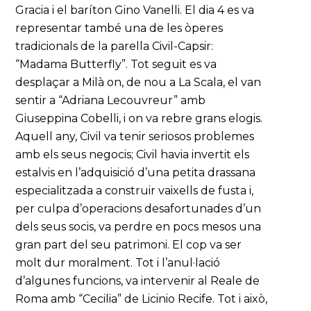
Gracia i el baríton Gino Vanelli. El dia 4 es va
representar també una de les òperes
tradicionals de la parella Civil-Capsir:
“Madama Butterfly”. Tot seguit es va
desplaçar a Milà on, de nou a La Scala, el van
sentir a “Adriana Lecouvreur” amb
Giuseppina Cobelli, i on va rebre grans elogis.
Aquell any, Civil va tenir seriosos problemes
amb els seus negocis; Civil havia invertit els
estalvis en l’adquisició d’una petita drassana
especialitzada a construir vaixells de fusta i,
per culpa d’operacions desafortunades d’un
dels seus socis, va perdre en pocs mesos una
gran part del seu patrimoni. El cop va ser
molt dur moralment. Tot i l’anul·lació
d’algunes funcions, va intervenir al Reale de
Roma amb “Cecilia” de Licinio Recife. Tot i això,