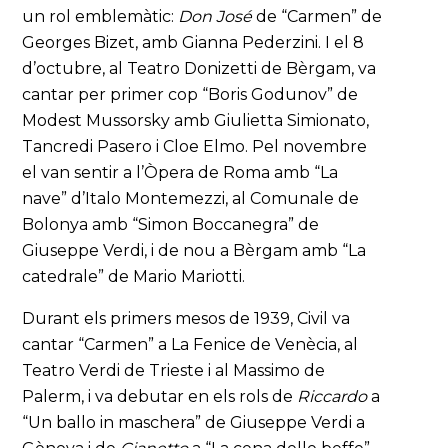
un rol emblemàtic:
Don José
de “Carmen” de
Georges Bizet, amb Gianna Pederzini. I el 8
d’octubre, al Teatro Donizetti de Bèrgam, va
cantar per primer cop “Boris Godunov” de
Modest Mussorsky amb Giulietta Simionato,
Tancredi Pasero i Cloe Elmo. Pel novembre
el van sentir a l’Òpera de Roma amb “La
nave” d’Italo Montemezzi, al Comunale de
Bolonya amb “Simon Boccanegra” de
Giuseppe Verdi, i de nou a Bèrgam amb “La
catedrale” de Mario Mariotti.
Durant els primers mesos de 1939, Civil va
cantar “Carmen” a La Fenice de Venècia, al
Teatro Verdi de Trieste i al Massimo de
Palerm, i va debutar en els rols de
Riccardo
a
“Un ballo in maschera” de Giuseppe Verdi a