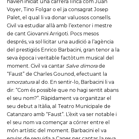
havien iniciat una carrera lírica com Juan
Voyer, Tino Folgar o el ja consagrat Josep
Palet, el qual li va donar valuosos consells.
Civil va estudiar allà amb l’extenor i mestre
de cant Giovanni Arrigoti. Pocs mesos
després, va sol·licitar una audició a l’agència
del prestigiós Enrico Barbacini, gran tenor a la
seva època i veritable factòtum musical del
moment. Civil va cantar
Salve dimora
de
“Faust” de Charles Gounod, efectuant la
smorzatura
al do. En sentir-lo, Barbacini li va
dir: “Com és possible que no hagi sentit abans
el seu nom?”. Ràpidament va organitzar el
seu debut a Itàlia, al Teatro Municipale de
Catanzaro amb “Faust”. L’èxit va ser notable i
el seu nom va començar a córrer entre el
món artístic del moment. Barbacini el va
enviar de seguida a Canes per cantar la seva