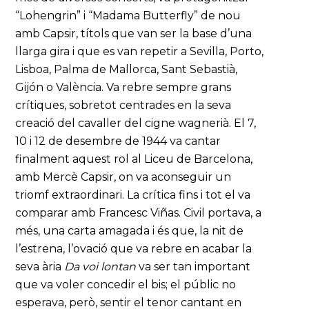
“Lohengrin” i “Madama Butterfly” de nou
amb Capsir, títols que van ser la base d’una
llarga gira i que es van repetir a Sevilla, Porto,
Lisboa, Palma de Mallorca, Sant Sebastià,
Gijón o València. Va rebre sempre grans
crítiques, sobretot centrades en la seva
creació del cavaller del cigne wagnerià. El 7,
10 i 12 de desembre de 1944 va cantar
finalment aquest rol al Liceu de Barcelona,
amb Mercè Capsir, on va aconseguir un
triomf extraordinari. La crítica fins i tot el va
comparar amb Francesc Viñas. Civil portava, a
més, una carta amagada i és que, la nit de
l’estrena, l’ovació que va rebre en acabar la
seva ària
Da voi lontan
va ser tan important
que va voler concedir el bis; el públic no
esperava, però, sentir el tenor cantant en