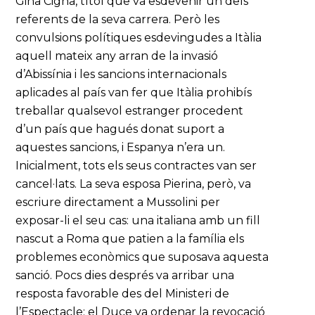
Gina Cigna, títol que va esdevenir un dels
referents de la seva carrera. Però les
convulsions polítiques esdevingudes a Itàlia
aquell mateix any arran de la invasió
d’Abissínia i les sancions internacionals
aplicades al país van fer que Itàlia prohibís
treballar qualsevol estranger procedent
d’un país que hagués donat suport a
aquestes sancions, i Espanya n’era un.
Inicialment, tots els seus contractes van ser
cancel·lats. La seva esposa Pierina, però, va
escriure directament a Mussolini per
exposar-li el seu cas: una italiana amb un fill
nascut a Roma que patien a la família els
problemes econòmics que suposava aquesta
sanció. Pocs dies després va arribar una
resposta favorable des del Ministeri de
l’Espectacle: el Duce va ordenar la revocació