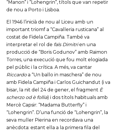
“Manon” i “Lohengrin”, títols que van repetir
de nou a Porto i Lisboa.
El 1946 l’inicià de nou al Liceu amb un
important triomf a “Cavalleria rusticana” al
costat de Fidela Campiña. També va
interpretar el rol de
fals Dimitri
en una
producció de “Boris Godunov” amb Raimon
Torres, una execució que fou molt elogiada
pel públic i la crítica. A més, va cantar
Riccardo
a “Un ballo in maschera” de nou
amb Fidela Campiña i Carlos Guichandut (i va
bisar, la nit del 24 de gener, el fragment
È
scherzo od è follia
) i dos títols habituals amb
Mercè Capsir: “Madama Butterfly” i
“Lohengrin”. D’una funció de “Lohengrin”, la
seva muller Pierina en recordava una
anècdota: estant ella a la primera fila del