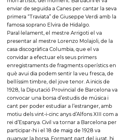
món artístic del moment. Barbacini el va
enviar de seguida a Canes per cantar la seva
primera “Traviata” de Giuseppe Verdi amb la
famosa soprano Elvira de Hidalgo.
Paral·lelament, el mestre Arrigoti el va
presentar al mestre Lorenzo Molajoli, de la
casa discogràfica Columbia, que el va
convidar a efectuar els seus primers
enregistraments de fragments operístics en
què avui dia podem sentir la veu fresca, de
bellíssim timbre, del jove tenor. A inicis de
1928, la Diputació Provincial de Barcelona va
convocar una borsa d’estudis de música i
cant per poder estudiar a l’estranger, amb
motiu dels vint-i-cinc anys d’Alfons XIII com a
rei d’Espanya. Civil va tornar a Barcelona per
participar-hi i el 18 de maig de 1928 va
guanyar la borsa. Formant part del jurat, hi