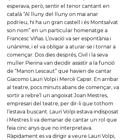
esperava, però, sentir el tenor cantant en
català “Al lluny del lluny on mai anar
podríeu, hi ha un gran castell i és Montsalvat
son nom” en un particular homenatge a
Francesc Viñas. L’ovació va ser espontània i
unànime, i el va obligar a aturar-se i tornar a
començar. Dos dies després, Civil i la seva
muller Pierina van decidir assistir a la funció
de “Manon Lescaut” que havien de cantar
Giacomo Lauri Volpi i Mercè Capsir. En arribar
al teatre, pocs minuts abans de començar, va
sortir a rebre’l un angoixat Joan Mestres,
empresari del teatre, per dir-li que tothom
l’estava buscant. Lauri Volpi estava indisposat
i Mestres li va demanar de cantar un rol que
feia cinc anys que no interpretava.
Ràpidament es va dirigir a veure Lauri Volpi,