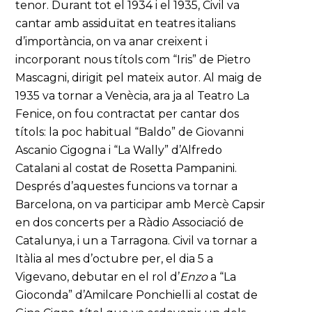
tenor. Durant tot el 1934 i el 1935, Civil va
cantar amb assiduïtat en teatres italians
d’importància, on va anar creixent i
incorporant nous títols com “Iris” de Pietro
Mascagni, dirigit pel mateix autor. Al maig de
1935 va tornar a Venècia, ara ja al Teatro La
Fenice, on fou contractat per cantar dos
títols: la poc habitual “Baldo” de Giovanni
Ascanio Cigogna i “La Wally” d’Alfredo
Catalani al costat de Rosetta Pampanini.
Després d’aquestes funcions va tornar a
Barcelona, on va participar amb Mercè Capsir
en dos concerts per a Ràdio Associació de
Catalunya, i un a Tarragona. Civil va tornar a
Itàlia al mes d’octubre per, el dia 5 a
Vigevano, debutar en el rol d’
Enzo
a “La
Gioconda” d’Amilcare Ponchielli al costat de