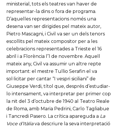
ministerial, tots els teatres van haver de
representar-la dins o fora de programa.
D’aquelles representacions només una
desena van ser dirigides pel mateix autor,
Pietro Mascagni, i Civil va ser un dels tenors
escollits pel mateix compositor per a les
celebracions representades a Trieste el 16
abril i a Florència l’1 de novembre. Aquell
mateix any, Civil va assumir un altre repte
important: el mestre Tullio Serafin el va
sol·licitar per cantar “I vespri siciliani” de
Giuseppe Verdi, títol que, després d’estudiar-
lo intensament, va interpretar per primer cop
la nit del 3 d’octubre de 1940 al Teatro Reale
de Roma, amb Maria Pedrini, Carlo Tagliabue
i Tancredi Pasero. La crítica apareguda a
La
Voce d’Itàlia
va descriure la seva interpretació