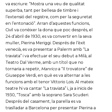
va escriure: “Mostra una veu de qualitat
superba, tant per bellesa de timbre i
l’extensió del registre, com per la seguretat
en l’entonació”. Arran d’aquestes funcions,
Civil va conèixer la dona que poc després, el
24 d’abril de 1930, es va convertir en la seva
muller, Pierina Meriggi. Després de l’èxit
venecià, es va presentar a Palerm amb “La
traviata” i va efectuar el seu debut a Milà, al
Teatro Dal Verme, amb un títol que no
tornaria a repetir,
Manrico
a “Il trovatore” de
Giuseppe Verdi, en què es va alternar a les
funcions amb el tenor Vittorio Lois. Al mateix
teatre hi va cantar “La traviata” i, ja a inicis de
1930, “Tosca” amb la soprano Sara Scuderi.
Després del casament, la parella es va
traslladar a Barcelona per presentar Pierina a