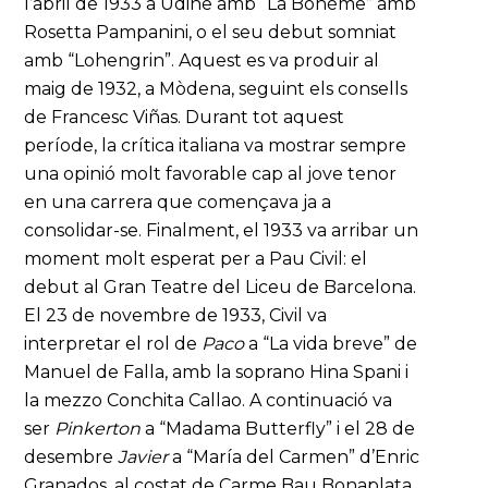
l’abril de 1933 a Udine amb “La Bohème” amb
Rosetta Pampanini, o el seu debut somniat
amb “Lohengrin”. Aquest es va produir al
maig de 1932, a Mòdena, seguint els consells
de Francesc Viñas. Durant tot aquest
període, la crítica italiana va mostrar sempre
una opinió molt favorable cap al jove tenor
en una carrera que començava ja a
consolidar-se. Finalment, el 1933 va arribar un
moment molt esperat per a Pau Civil: el
debut al Gran Teatre del Liceu de Barcelona.
El 23 de novembre de 1933, Civil va
interpretar el rol de
Paco
a “La vida breve” de
Manuel de Falla, amb la soprano Hina Spani i
la mezzo Conchita Callao. A continuació va
ser
Pinkerton
a “Madama Butterfly” i el 28 de
desembre
Javier
a “María del Carmen” d’Enric
Granados, al costat de Carme Bau Bonaplata.