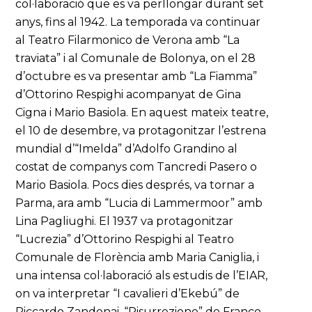
col·laboració que es va perllongar durant set
anys, fins al 1942. La temporada va continuar
al Teatro Filarmonico de Verona amb “La
traviata” i al Comunale de Bolonya, on el 28
d’octubre es va presentar amb “La Fiamma”
d’Ottorino Respighi acompanyat de Gina
Cigna i Mario Basiola. En aquest mateix teatre,
el 10 de desembre, va protagonitzar l’estrena
mundial d’“Imelda” d’Adolfo Grandino al
costat de companys com Tancredi Pasero o
Mario Basiola. Pocs dies després, va tornar a
Parma, ara amb “Lucia di Lammermoor” amb
Lina Pagliughi. El 1937 va protagonitzar
“Lucrezia” d’Ottorino Respighi al Teatro
Comunale de Florència amb Maria Caniglia, i
una intensa col·laboració als estudis de l’EIAR,
on va interpretar “I cavalieri d’Ekebú” de
Riccardo Zandonai, “Risurrezione” de Franco