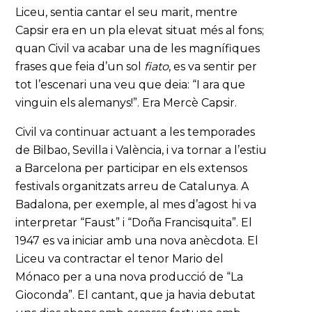
Liceu, sentia cantar el seu marit, mentre
Capsir era en un pla elevat situat més al fons;
quan Civil va acabar una de les magnífiques
frases que feia d’un sol
fiato
, es va sentir per
tot l’escenari una veu que deia: “I ara que
vinguin els alemanys!”. Era Mercè Capsir.
Civil va continuar actuant a les temporades
de Bilbao, Sevilla i València, i va tornar a l’estiu
a Barcelona per participar en els extensos
festivals organitzats arreu de Catalunya. A
Badalona, per exemple, al mes d’agost hi va
interpretar “Faust” i “Doña Francisquita”. El
1947 es va iniciar amb una nova anècdota. El
Liceu va contractar el tenor Mario del
Mónaco per a una nova producció de “La
Gioconda”. El cantant, que ja havia debutat