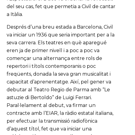
del seu cas, fet que permetia a Civil de cantar
a Itàlia.
Després d’una breu estada a Barcelona, Civil
va iniciar un 1936 que seria important per a la
seva carrera. Els teatres en què aparegué
eren ja de primer nivell i a poc a poc va
començar una alternança entre rols de
repertori i títols contemporanis o poc
freqüents, donada la seva gran musicalitat i
capacitat d’aprenentatge. Així, pel gener va
debutar al Teatro Regio de Parma amb “Le
astuzie di Bertoldo” de Luigi Ferrari.
Paral·lelament al debut, va firmar un
contracte amb l’EIAR, la ràdio estatal italiana,
per efectuar la transmissió radiofònica
d’aquest títol, fet que va iniciar una