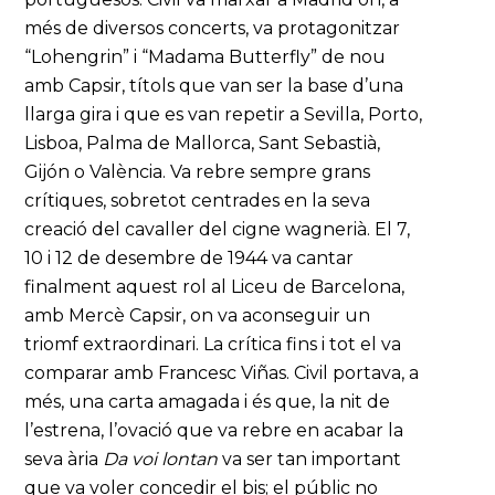
més de diversos concerts, va protagonitzar
“Lohengrin” i “Madama Butterfly” de nou
amb Capsir, títols que van ser la base d’una
llarga gira i que es van repetir a Sevilla, Porto,
Lisboa, Palma de Mallorca, Sant Sebastià,
Gijón o València. Va rebre sempre grans
crítiques, sobretot centrades en la seva
creació del cavaller del cigne wagnerià. El 7,
10 i 12 de desembre de 1944 va cantar
finalment aquest rol al Liceu de Barcelona,
amb Mercè Capsir, on va aconseguir un
triomf extraordinari. La crítica fins i tot el va
comparar amb Francesc Viñas. Civil portava, a
més, una carta amagada i és que, la nit de
l’estrena, l’ovació que va rebre en acabar la
seva ària
Da voi lontan
va ser tan important
que va voler concedir el bis; el públic no