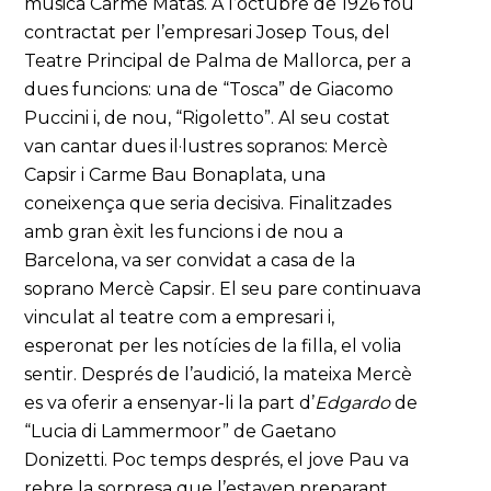
música Carme Matas. A l’octubre de 1926 fou
contractat per l’empresari Josep Tous, del
Teatre Principal de Palma de Mallorca, per a
dues funcions: una de “Tosca” de Giacomo
Puccini i, de nou, “Rigoletto”. Al seu costat
van cantar dues il·lustres sopranos: Mercè
Capsir i Carme Bau Bonaplata, una
coneixença que seria decisiva. Finalitzades
amb gran èxit les funcions i de nou a
Barcelona, va ser convidat a casa de la
soprano Mercè Capsir. El seu pare continuava
vinculat al teatre com a empresari i,
esperonat per les notícies de la filla, el volia
sentir. Després de l’audició, la mateixa Mercè
es va oferir a ensenyar-li la part d’
Edgardo
de
“Lucia di Lammermoor” de Gaetano
Donizetti. Poc temps després, el jove Pau va
rebre la sorpresa que l’estaven preparant