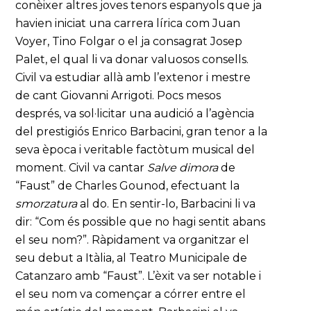
conèixer altres joves tenors espanyols que ja
havien iniciat una carrera lírica com Juan
Voyer, Tino Folgar o el ja consagrat Josep
Palet, el qual li va donar valuosos consells.
Civil va estudiar allà amb l’extenor i mestre
de cant Giovanni Arrigoti. Pocs mesos
després, va sol·licitar una audició a l’agència
del prestigiós Enrico Barbacini, gran tenor a la
seva època i veritable factòtum musical del
moment. Civil va cantar
Salve dimora
de
“Faust” de Charles Gounod, efectuant la
smorzatura
al do. En sentir-lo, Barbacini li va
dir: “Com és possible que no hagi sentit abans
el seu nom?”. Ràpidament va organitzar el
seu debut a Itàlia, al Teatro Municipale de
Catanzaro amb “Faust”. L’èxit va ser notable i
el seu nom va començar a córrer entre el