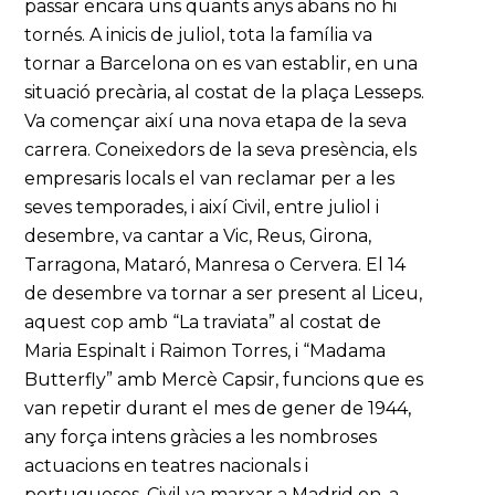
passar encara uns quants anys abans no hi
tornés. A inicis de juliol, tota la família va
tornar a Barcelona on es van establir, en una
situació precària, al costat de la plaça Lesseps.
Va començar així una nova etapa de la seva
carrera. Coneixedors de la seva presència, els
empresaris locals el van reclamar per a les
seves temporades, i així Civil, entre juliol i
desembre, va cantar a Vic, Reus, Girona,
Tarragona, Mataró, Manresa o Cervera. El 14
de desembre va tornar a ser present al Liceu,
aquest cop amb “La traviata” al costat de
Maria Espinalt i Raimon Torres, i “Madama
Butterfly” amb Mercè Capsir, funcions que es
van repetir durant el mes de gener de 1944,
any força intens gràcies a les nombroses
actuacions en teatres nacionals i
portuguesos. Civil va marxar a Madrid on, a