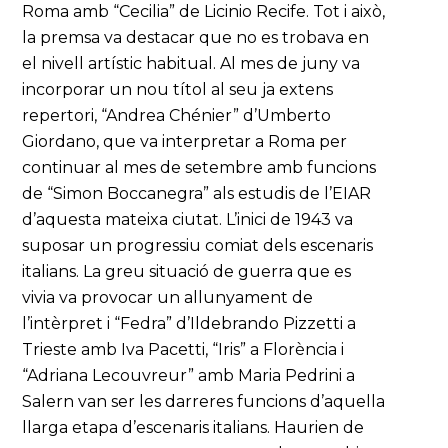
Roma amb “Cecilia” de Licinio Recife. Tot i això,
la premsa va destacar que no es trobava en
el nivell artístic habitual. Al mes de juny va
incorporar un nou títol al seu ja extens
repertori, “Andrea Chénier” d’Umberto
Giordano, que va interpretar a Roma per
continuar al mes de setembre amb funcions
de “Simon Boccanegra” als estudis de l’EIAR
d’aquesta mateixa ciutat. L’inici de 1943 va
suposar un progressiu comiat dels escenaris
italians. La greu situació de guerra que es
vivia va provocar un allunyament de
l’intèrpret i “Fedra” d’Ildebrando Pizzetti a
Trieste amb Iva Pacetti, “Iris” a Florència i
“Adriana Lecouvreur” amb Maria Pedrini a
Salern van ser les darreres funcions d’aquella
llarga etapa d’escenaris italians. Haurien de