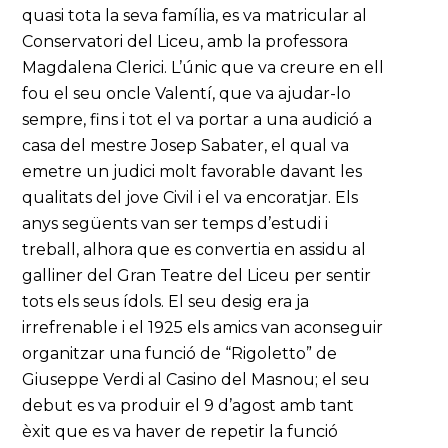
quasi tota la seva família, es va matricular al
Conservatori del Liceu, amb la professora
Magdalena Clerici. L’únic que va creure en ell
fou el seu oncle Valentí, que va ajudar-lo
sempre, fins i tot el va portar a una audició a
casa del mestre Josep Sabater, el qual va
emetre un judici molt favorable davant les
qualitats del jove Civil i el va encoratjar. Els
anys següents van ser temps d’estudi i
treball, alhora que es convertia en assidu al
galliner del Gran Teatre del Liceu per sentir
tots els seus ídols. El seu desig era ja
irrefrenable i el 1925 els amics van aconseguir
organitzar una funció de “Rigoletto” de
Giuseppe Verdi al Casino del Masnou; el seu
debut es va produir el 9 d’agost amb tant
èxit que es va haver de repetir la funció