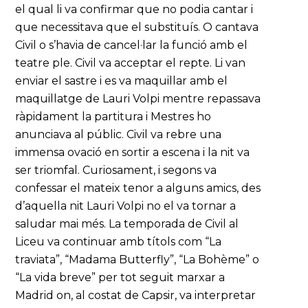
el qual li va confirmar que no podia cantar i
que necessitava que el substituís. O cantava
Civil o s’havia de cancel·lar la funció amb el
teatre ple. Civil va acceptar el repte. Li van
enviar el sastre i es va maquillar amb el
maquillatge de Lauri Volpi mentre repassava
ràpidament la partitura i Mestres ho
anunciava al públic. Civil va rebre una
immensa ovació en sortir a escena i la nit va
ser triomfal. Curiosament, i segons va
confessar el mateix tenor a alguns amics, des
d’aquella nit Lauri Volpi no el va tornar a
saludar mai més. La temporada de Civil al
Liceu va continuar amb títols com “La
traviata”, “Madama Butterfly”, “La Bohème” o
“La vida breve” per tot seguit marxar a
Madrid on, al costat de Capsir, va interpretar