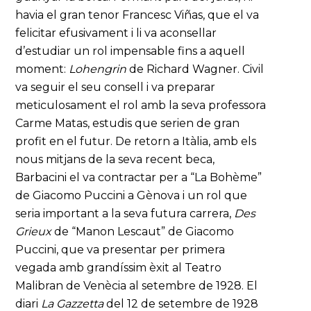
havia el gran tenor Francesc Viñas, que el va
felicitar efusivament i li va aconsellar
d’estudiar un rol impensable fins a aquell
moment:
Lohengrin
de Richard Wagner. Civil
va seguir el seu consell i va preparar
meticulosament el rol amb la seva professora
Carme Matas, estudis que serien de gran
profit en el futur. De retorn a Itàlia, amb els
nous mitjans de la seva recent beca,
Barbacini el va contractar per a “La Bohème”
de Giacomo Puccini a Gènova i un rol que
seria important a la seva futura carrera,
Des
Grieux
de “Manon Lescaut” de Giacomo
Puccini, que va presentar per primera
vegada amb grandíssim èxit al Teatro
Malibran de Venècia al setembre de 1928. El
diari
La Gazzetta
del 12 de setembre de 1928