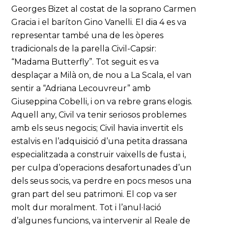
Georges Bizet al costat de la soprano Carmen
Gracia i el baríton Gino Vanelli. El dia 4 es va
representar també una de les òperes
tradicionals de la parella Civil-Capsir:
“Madama Butterfly”. Tot seguit es va
desplaçar a Milà on, de nou a La Scala, el van
sentir a “Adriana Lecouvreur” amb
Giuseppina Cobelli, i on va rebre grans elogis.
Aquell any, Civil va tenir seriosos problemes
amb els seus negocis; Civil havia invertit els
estalvis en l’adquisició d’una petita drassana
especialitzada a construir vaixells de fusta i,
per culpa d’operacions desafortunades d’un
dels seus socis, va perdre en pocs mesos una
gran part del seu patrimoni. El cop va ser
molt dur moralment. Tot i l’anul·lació
d’algunes funcions, va intervenir al Reale de