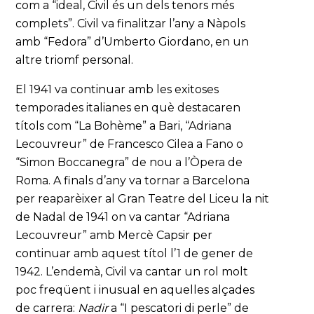
com a “ideal, Civil és un dels tenors més
complets”. Civil va finalitzar l’any a Nàpols
amb “Fedora” d’Umberto Giordano, en un
altre triomf personal.
El 1941 va continuar amb les exitoses
temporades italianes en què destacaren
títols com “La Bohème” a Bari, “Adriana
Lecouvreur” de Francesco Cilea a Fano o
“Simon Boccanegra” de nou a l’Òpera de
Roma. A finals d’any va tornar a Barcelona
per reaparèixer al Gran Teatre del Liceu la nit
de Nadal de 1941 on va cantar “Adriana
Lecouvreur” amb Mercè Capsir per
continuar amb aquest títol l’1 de gener de
1942. L’endemà, Civil va cantar un rol molt
poc freqüent i inusual en aquelles alçades
de carrera:
Nadir
a “I pescatori di perle” de