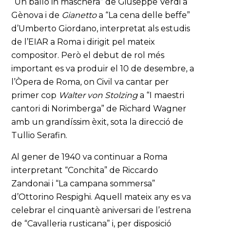
“Un ballo in maschera” de Giuseppe Verdi a
Gènova i de
Gianetto
a “La cena delle beffe”
d’Umberto Giordano, interpretat als estudis
de l’EIAR a Roma i dirigit pel mateix
compositor. Però el debut de rol més
important es va produir el 10 de desembre, a
l’Òpera de Roma, on Civil va cantar per
primer cop
Walter von Stolzing
a “I maestri
cantori di Norimberga” de Richard Wagner
amb un grandíssim èxit, sota la direcció de
Tullio Serafin.
Al gener de 1940 va continuar a Roma
interpretant “Conchita” de Riccardo
Zandonai i “La campana sommersa”
d’Ottorino Respighi. Aquell mateix any es va
celebrar el cinquantè aniversari de l’estrena
de “Cavalleria rusticana” i, per disposició