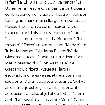
la família. El 19 de juliol, Civil va cantar “La
Bohème” al Teatre Olympia i va participar a
continuació en una gala al Teatre Tívoli per,
tot seguit, marxar una llarga temporada als
Països Baixos, on va cantar seixanta-vuit
funcions de títols tan diversos com “Faust”,
“Lucia di Lammermoor”, “La Bohème”, “La
traviata”, “Tosca” i novetats com “Manon” de
Jules Massenet, “Madama Butterfly” de
Giacomo Puccini, “Cavalleria rusticana” de
Pietro Mascagni o “Don Pasquale” de
Gaetano Donizetti. Aquesta llarga i
esgotadora gira es va repetir els dos anys
següents. Durant aquests tres anys, Civil va
alternar aquestes gires amb importants
actuacions a Itàlia: al juliol de 1931 a Palerm
amb “La Traviata” al costat de Mercè Capsir, a