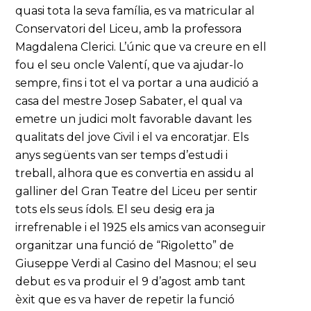
quasi tota la seva família, es va matricular al
Conservatori del Liceu, amb la professora
Magdalena Clerici. L’únic que va creure en ell
fou el seu oncle Valentí, que va ajudar-lo
sempre, fins i tot el va portar a una audició a
casa del mestre Josep Sabater, el qual va
emetre un judici molt favorable davant les
qualitats del jove Civil i el va encoratjar. Els
anys següents van ser temps d’estudi i
treball, alhora que es convertia en assidu al
galliner del Gran Teatre del Liceu per sentir
tots els seus ídols. El seu desig era ja
irrefrenable i el 1925 els amics van aconseguir
organitzar una funció de “Rigoletto” de
Giuseppe Verdi al Casino del Masnou; el seu
debut es va produir el 9 d’agost amb tant
èxit que es va haver de repetir la funció