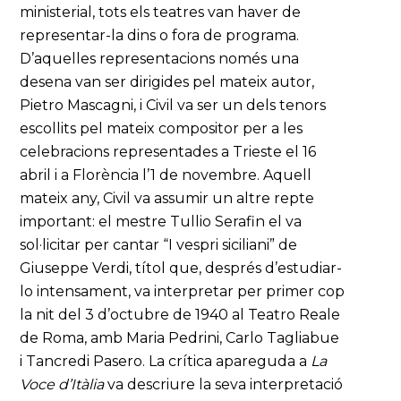
ministerial, tots els teatres van haver de
representar-la dins o fora de programa.
D’aquelles representacions només una
desena van ser dirigides pel mateix autor,
Pietro Mascagni, i Civil va ser un dels tenors
escollits pel mateix compositor per a les
celebracions representades a Trieste el 16
abril i a Florència l’1 de novembre. Aquell
mateix any, Civil va assumir un altre repte
important: el mestre Tullio Serafin el va
sol·licitar per cantar “I vespri siciliani” de
Giuseppe Verdi, títol que, després d’estudiar-
lo intensament, va interpretar per primer cop
la nit del 3 d’octubre de 1940 al Teatro Reale
de Roma, amb Maria Pedrini, Carlo Tagliabue
i Tancredi Pasero. La crítica apareguda a
La
Voce d’Itàlia
va descriure la seva interpretació