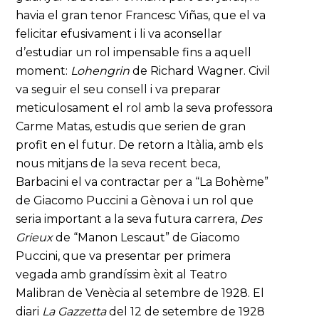
havia el gran tenor Francesc Viñas, que el va
felicitar efusivament i li va aconsellar
d’estudiar un rol impensable fins a aquell
moment:
Lohengrin
de Richard Wagner. Civil
va seguir el seu consell i va preparar
meticulosament el rol amb la seva professora
Carme Matas, estudis que serien de gran
profit en el futur. De retorn a Itàlia, amb els
nous mitjans de la seva recent beca,
Barbacini el va contractar per a “La Bohème”
de Giacomo Puccini a Gènova i un rol que
seria important a la seva futura carrera,
Des
Grieux
de “Manon Lescaut” de Giacomo
Puccini, que va presentar per primera
vegada amb grandíssim èxit al Teatro
Malibran de Venècia al setembre de 1928. El
diari
La Gazzetta
del 12 de setembre de 1928