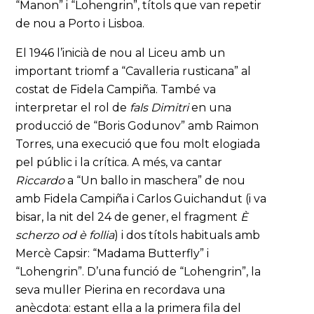
“Manon” i “Lohengrin”, títols que van repetir
de nou a Porto i Lisboa.
El 1946 l’inicià de nou al Liceu amb un
important triomf a “Cavalleria rusticana” al
costat de Fidela Campiña. També va
interpretar el rol de
fals Dimitri
en una
producció de “Boris Godunov” amb Raimon
Torres, una execució que fou molt elogiada
pel públic i la crítica. A més, va cantar
Riccardo
a “Un ballo in maschera” de nou
amb Fidela Campiña i Carlos Guichandut (i va
bisar, la nit del 24 de gener, el fragment
È
scherzo od è follia
) i dos títols habituals amb
Mercè Capsir: “Madama Butterfly” i
“Lohengrin”. D’una funció de “Lohengrin”, la
seva muller Pierina en recordava una
anècdota: estant ella a la primera fila del