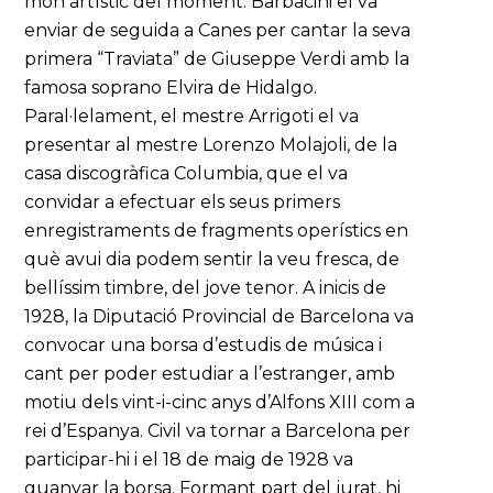
món artístic del moment. Barbacini el va
enviar de seguida a Canes per cantar la seva
primera “Traviata” de Giuseppe Verdi amb la
famosa soprano Elvira de Hidalgo.
Paral·lelament, el mestre Arrigoti el va
presentar al mestre Lorenzo Molajoli, de la
casa discogràfica Columbia, que el va
convidar a efectuar els seus primers
enregistraments de fragments operístics en
què avui dia podem sentir la veu fresca, de
bellíssim timbre, del jove tenor. A inicis de
1928, la Diputació Provincial de Barcelona va
convocar una borsa d’estudis de música i
cant per poder estudiar a l’estranger, amb
motiu dels vint-i-cinc anys d’Alfons XIII com a
rei d’Espanya. Civil va tornar a Barcelona per
participar-hi i el 18 de maig de 1928 va
guanyar la borsa. Formant part del jurat, hi