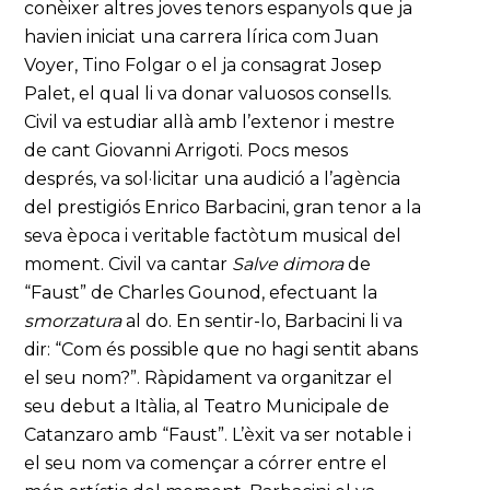
conèixer altres joves tenors espanyols que ja
havien iniciat una carrera lírica com Juan
Voyer, Tino Folgar o el ja consagrat Josep
Palet, el qual li va donar valuosos consells.
Civil va estudiar allà amb l’extenor i mestre
de cant Giovanni Arrigoti. Pocs mesos
després, va sol·licitar una audició a l’agència
del prestigiós Enrico Barbacini, gran tenor a la
seva època i veritable factòtum musical del
moment. Civil va cantar
Salve dimora
de
“Faust” de Charles Gounod, efectuant la
smorzatura
al do. En sentir-lo, Barbacini li va
dir: “Com és possible que no hagi sentit abans
el seu nom?”. Ràpidament va organitzar el
seu debut a Itàlia, al Teatro Municipale de
Catanzaro amb “Faust”. L’èxit va ser notable i
el seu nom va començar a córrer entre el