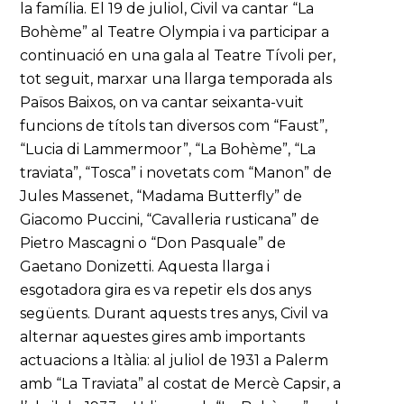
la família. El 19 de juliol, Civil va cantar “La
Bohème” al Teatre Olympia i va participar a
continuació en una gala al Teatre Tívoli per,
tot seguit, marxar una llarga temporada als
Països Baixos, on va cantar seixanta-vuit
funcions de títols tan diversos com “Faust”,
“Lucia di Lammermoor”, “La Bohème”, “La
traviata”, “Tosca” i novetats com “Manon” de
Jules Massenet, “Madama Butterfly” de
Giacomo Puccini, “Cavalleria rusticana” de
Pietro Mascagni o “Don Pasquale” de
Gaetano Donizetti. Aquesta llarga i
esgotadora gira es va repetir els dos anys
següents. Durant aquests tres anys, Civil va
alternar aquestes gires amb importants
actuacions a Itàlia: al juliol de 1931 a Palerm
amb “La Traviata” al costat de Mercè Capsir, a