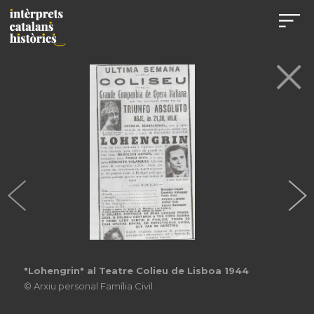
Estrena de "Canigó" d´Antoni Massana, 1952
© Col·lecció Miquel Pérez García