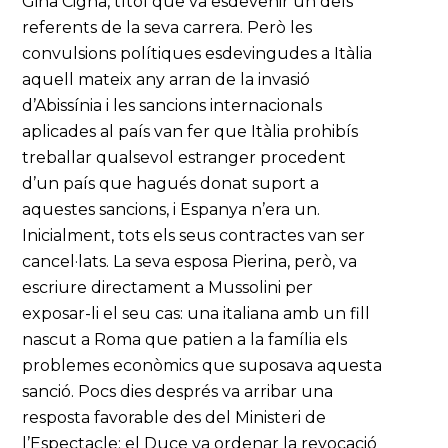
Gina Cigna, títol que va esdevenir un dels
referents de la seva carrera. Però les
convulsions polítiques esdevingudes a Itàlia
aquell mateix any arran de la invasió
d’Abissínia i les sancions internacionals
aplicades al país van fer que Itàlia prohibís
treballar qualsevol estranger procedent
d’un país que hagués donat suport a
aquestes sancions, i Espanya n’era un.
Inicialment, tots els seus contractes van ser
cancel·lats. La seva esposa Pierina, però, va
escriure directament a Mussolini per
exposar-li el seu cas: una italiana amb un fill
nascut a Roma que patien a la família els
problemes econòmics que suposava aquesta
sanció. Pocs dies després va arribar una
resposta favorable des del Ministeri de
l’Espectacle: el Duce va ordenar la revocació