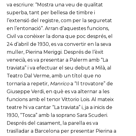
va escriure: “Mostra una veu de qualitat
superba, tant per bellesa de timbre i
l’extensió del registre, com per la seguretat
en l’entonació”. Arran d’aquestes funcions,
Civil va conèixer la dona que poc després, el
24 d’abril de 1930, es va convertir en la seva
muller, Pierina Meriggi. Després de l’èxit
venecià, es va presentar a Palerm amb “La
traviata” i va efectuar el seu debut a Milà, al
Teatro Dal Verme, amb un títol que no
tornaria a repetir,
Manrico
a “Il trovatore” de
Giuseppe Verdi, en què es va alternar a les
funcions amb el tenor Vittorio Lois. Al mateix
teatre hi va cantar “La traviata” i, ja a inicis de
1930, “Tosca” amb la soprano Sara Scuderi.
Després del casament, la parella es va
traslladar a Barcelona per presentar Pierina a