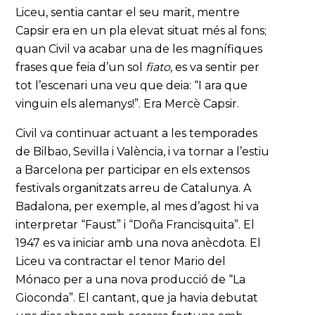
Liceu, sentia cantar el seu marit, mentre
Capsir era en un pla elevat situat més al fons;
quan Civil va acabar una de les magnífiques
frases que feia d’un sol
fiato
, es va sentir per
tot l’escenari una veu que deia: “I ara que
vinguin els alemanys!”. Era Mercè Capsir.
Civil va continuar actuant a les temporades
de Bilbao, Sevilla i València, i va tornar a l’estiu
a Barcelona per participar en els extensos
festivals organitzats arreu de Catalunya. A
Badalona, per exemple, al mes d’agost hi va
interpretar “Faust” i “Doña Francisquita”. El
1947 es va iniciar amb una nova anècdota. El
Liceu va contractar el tenor Mario del
Mónaco per a una nova producció de “La
Gioconda”. El cantant, que ja havia debutat