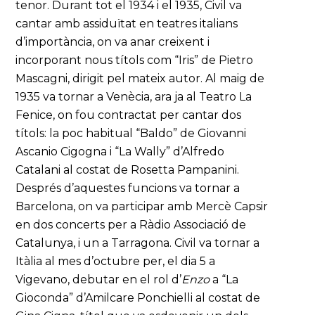
tenor. Durant tot el 1934 i el 1935, Civil va
cantar amb assiduïtat en teatres italians
d’importància, on va anar creixent i
incorporant nous títols com “Iris” de Pietro
Mascagni, dirigit pel mateix autor. Al maig de
1935 va tornar a Venècia, ara ja al Teatro La
Fenice, on fou contractat per cantar dos
títols: la poc habitual “Baldo” de Giovanni
Ascanio Cigogna i “La Wally” d’Alfredo
Catalani al costat de Rosetta Pampanini.
Després d’aquestes funcions va tornar a
Barcelona, on va participar amb Mercè Capsir
en dos concerts per a Ràdio Associació de
Catalunya, i un a Tarragona. Civil va tornar a
Itàlia al mes d’octubre per, el dia 5 a
Vigevano, debutar en el rol d’
Enzo
a “La
Gioconda” d’Amilcare Ponchielli al costat de