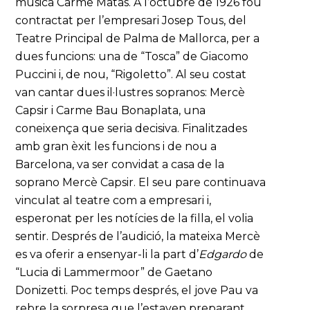
música Carme Matas. A l’octubre de 1926 fou
contractat per l’empresari Josep Tous, del
Teatre Principal de Palma de Mallorca, per a
dues funcions: una de “Tosca” de Giacomo
Puccini i, de nou, “Rigoletto”. Al seu costat
van cantar dues il·lustres sopranos: Mercè
Capsir i Carme Bau Bonaplata, una
coneixença que seria decisiva. Finalitzades
amb gran èxit les funcions i de nou a
Barcelona, va ser convidat a casa de la
soprano Mercè Capsir. El seu pare continuava
vinculat al teatre com a empresari i,
esperonat per les notícies de la filla, el volia
sentir. Després de l’audició, la mateixa Mercè
es va oferir a ensenyar-li la part d’
Edgardo
de
“Lucia di Lammermoor” de Gaetano
Donizetti. Poc temps després, el jove Pau va
rebre la sorpresa que l’estaven preparant