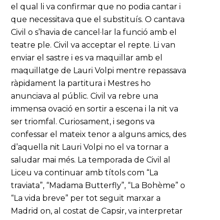
el qual li va confirmar que no podia cantar i
que necessitava que el substituís. O cantava
Civil o s’havia de cancel·lar la funció amb el
teatre ple. Civil va acceptar el repte. Li van
enviar el sastre i es va maquillar amb el
maquillatge de Lauri Volpi mentre repassava
ràpidament la partitura i Mestres ho
anunciava al públic. Civil va rebre una
immensa ovació en sortir a escena i la nit va
ser triomfal. Curiosament, i segons va
confessar el mateix tenor a alguns amics, des
d’aquella nit Lauri Volpi no el va tornar a
saludar mai més. La temporada de Civil al
Liceu va continuar amb títols com “La
traviata”, “Madama Butterfly”, “La Bohème” o
“La vida breve” per tot seguit marxar a
Madrid on, al costat de Capsir, va interpretar