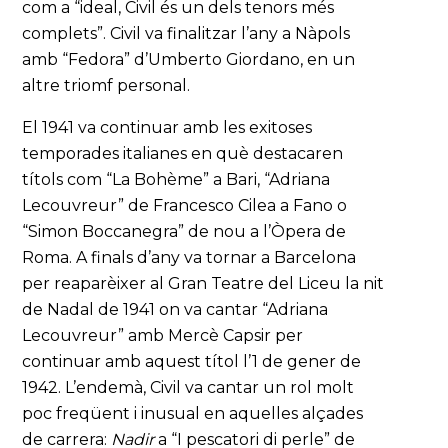
com a “ideal, Civil és un dels tenors més
complets”. Civil va finalitzar l’any a Nàpols
amb “Fedora” d’Umberto Giordano, en un
altre triomf personal.
El 1941 va continuar amb les exitoses
temporades italianes en què destacaren
títols com “La Bohème” a Bari, “Adriana
Lecouvreur” de Francesco Cilea a Fano o
“Simon Boccanegra” de nou a l’Òpera de
Roma. A finals d’any va tornar a Barcelona
per reaparèixer al Gran Teatre del Liceu la nit
de Nadal de 1941 on va cantar “Adriana
Lecouvreur” amb Mercè Capsir per
continuar amb aquest títol l’1 de gener de
1942. L’endemà, Civil va cantar un rol molt
poc freqüent i inusual en aquelles alçades
de carrera:
Nadir
a “I pescatori di perle” de