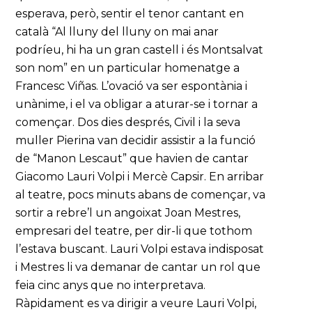
esperava, però, sentir el tenor cantant en
català “Al lluny del lluny on mai anar
podríeu, hi ha un gran castell i és Montsalvat
son nom” en un particular homenatge a
Francesc Viñas. L’ovació va ser espontània i
unànime, i el va obligar a aturar-se i tornar a
començar. Dos dies després, Civil i la seva
muller Pierina van decidir assistir a la funció
de “Manon Lescaut” que havien de cantar
Giacomo Lauri Volpi i Mercè Capsir. En arribar
al teatre, pocs minuts abans de començar, va
sortir a rebre’l un angoixat Joan Mestres,
empresari del teatre, per dir-li que tothom
l’estava buscant. Lauri Volpi estava indisposat
i Mestres li va demanar de cantar un rol que
feia cinc anys que no interpretava.
Ràpidament es va dirigir a veure Lauri Volpi,