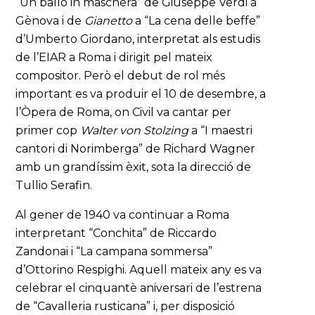
“Un ballo in maschera” de Giuseppe Verdi a
Gènova i de
Gianetto
a “La cena delle beffe”
d’Umberto Giordano, interpretat als estudis
de l’EIAR a Roma i dirigit pel mateix
compositor. Però el debut de rol més
important es va produir el 10 de desembre, a
l’Òpera de Roma, on Civil va cantar per
primer cop
Walter von Stolzing
a “I maestri
cantori di Norimberga” de Richard Wagner
amb un grandíssim èxit, sota la direcció de
Tullio Serafin.
Al gener de 1940 va continuar a Roma
interpretant “Conchita” de Riccardo
Zandonai i “La campana sommersa”
d’Ottorino Respighi. Aquell mateix any es va
celebrar el cinquantè aniversari de l’estrena
de “Cavalleria rusticana” i, per disposició