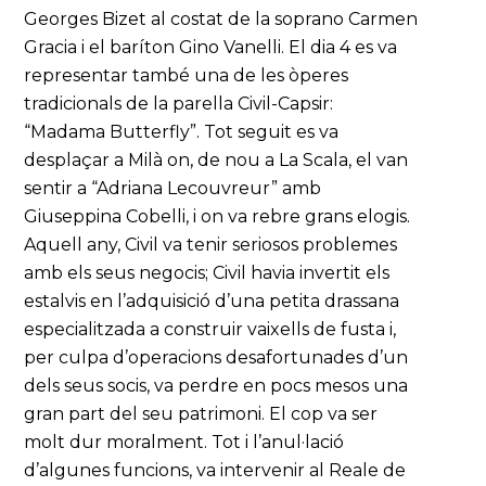
Georges Bizet al costat de la soprano Carmen
Gracia i el baríton Gino Vanelli. El dia 4 es va
representar també una de les òperes
tradicionals de la parella Civil-Capsir:
“Madama Butterfly”. Tot seguit es va
desplaçar a Milà on, de nou a La Scala, el van
sentir a “Adriana Lecouvreur” amb
Giuseppina Cobelli, i on va rebre grans elogis.
Aquell any, Civil va tenir seriosos problemes
amb els seus negocis; Civil havia invertit els
estalvis en l’adquisició d’una petita drassana
especialitzada a construir vaixells de fusta i,
per culpa d’operacions desafortunades d’un
dels seus socis, va perdre en pocs mesos una
gran part del seu patrimoni. El cop va ser
molt dur moralment. Tot i l’anul·lació
d’algunes funcions, va intervenir al Reale de