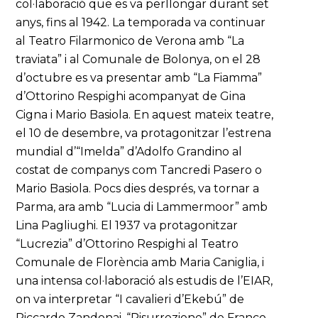
col·laboració que es va perllongar durant set
anys, fins al 1942. La temporada va continuar
al Teatro Filarmonico de Verona amb “La
traviata” i al Comunale de Bolonya, on el 28
d’octubre es va presentar amb “La Fiamma”
d’Ottorino Respighi acompanyat de Gina
Cigna i Mario Basiola. En aquest mateix teatre,
el 10 de desembre, va protagonitzar l’estrena
mundial d’“Imelda” d’Adolfo Grandino al
costat de companys com Tancredi Pasero o
Mario Basiola. Pocs dies després, va tornar a
Parma, ara amb “Lucia di Lammermoor” amb
Lina Pagliughi. El 1937 va protagonitzar
“Lucrezia” d’Ottorino Respighi al Teatro
Comunale de Florència amb Maria Caniglia, i
una intensa col·laboració als estudis de l’EIAR,
on va interpretar “I cavalieri d’Ekebú” de
Riccardo Zandonai, “Risurrezione” de Franco