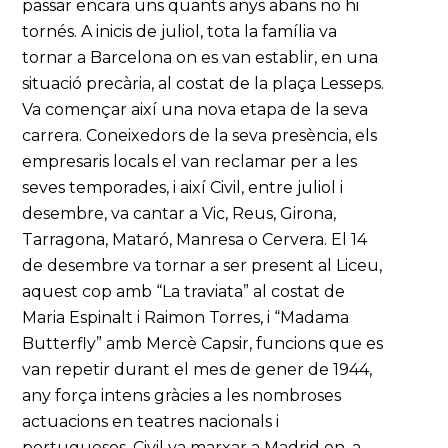
passar encara uns quants anys abans no hi
tornés. A inicis de juliol, tota la família va
tornar a Barcelona on es van establir, en una
situació precària, al costat de la plaça Lesseps.
Va començar així una nova etapa de la seva
carrera. Coneixedors de la seva presència, els
empresaris locals el van reclamar per a les
seves temporades, i així Civil, entre juliol i
desembre, va cantar a Vic, Reus, Girona,
Tarragona, Mataró, Manresa o Cervera. El 14
de desembre va tornar a ser present al Liceu,
aquest cop amb “La traviata” al costat de
Maria Espinalt i Raimon Torres, i “Madama
Butterfly” amb Mercè Capsir, funcions que es
van repetir durant el mes de gener de 1944,
any força intens gràcies a les nombroses
actuacions en teatres nacionals i
portuguesos. Civil va marxar a Madrid on, a