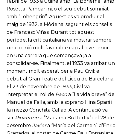
l’abril de 1933 a Udine amb “La Bohème” amb
Rosetta Pampanini, o el seu debut somniat
amb “Lohengrin”. Aquest es va produir al
maig de 1932, a Mòdena, seguint els consells
de Francesc Viñas. Durant tot aquest
període, la crítica italiana va mostrar sempre
una opinió molt favorable cap al jove tenor
en una carrera que començava ja a
consolidar-se. Finalment, el 1933 va arribar un
moment molt esperat per a Pau Civil: el
debut al Gran Teatre del Liceu de Barcelona.
El 23 de novembre de 1933, Civil va
interpretar el rol de
Paco
a “La vida breve” de
Manuel de Falla, amb la soprano Hina Spani i
la mezzo Conchita Callao. A continuació va
ser
Pinkerton
a “Madama Butterfly” i el 28 de
desembre
Javier
a “María del Carmen” d’Enric
Granados, al costat de Carme Bau Bonaplata.