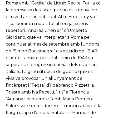
Roma amb “Cecilia” de Licinio Recife. Tot i això,
la premsa va destacar que no es trobava en
el nivell artístic habitual. Al mes de juny va
incorporar un nou títol al seu ja extens
repertori, “Andrea Chénier” d’Umberto
Giordano, que va interpretar a Roma per
continuar al mes de setembre amb funcions
de “Simon Boccanegra” als estudis de l’EIAR
d’aquesta mateixa ciutat. L’inici de 1943 va
suposar un progressiu comiat dels escenaris
italians. La greu situació de guerra que es
vivia va provocar un allunyament de
l’intèrpret i “Fedra” d’Ildebrando Pizzetti a
Trieste amb Iva Pacetti, “Iris” a Florència i
“Adriana Lecouvreur” amb Maria Pedrini a
Salern van ser les darreres funcions d’aquella
llarga etapa d’escenaris italians. Haurien de