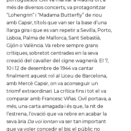
més de diversos concerts, va protagonitzar
“Lohengrin” i “Madama Butterfly” de nou
amb Capsir, títols que van ser la base d’una
llarga gira i que es van repetir a Sevilla, Porto,
Lisboa, Palma de Mallorca, Sant Sebastià,
Gijón o València. Va rebre sempre grans
crítiques, sobretot centrades en la seva
creació del cavaller del cigne wagnerià. El 7,
10 i 12 de desembre de 1944 va cantar
finalment aquest rol al Liceu de Barcelona,
amb Mercè Capsir, on va aconseguir un
triomf extraordinari. La crítica fins i tot el va
comparar amb Francesc Viñas. Civil portava, a
més, una carta amagada i és que, la nit de
l’estrena, l’ovació que va rebre en acabar la
seva ària
Da voi lontan
va ser tan important
que va voler concedir el bis; el públic no