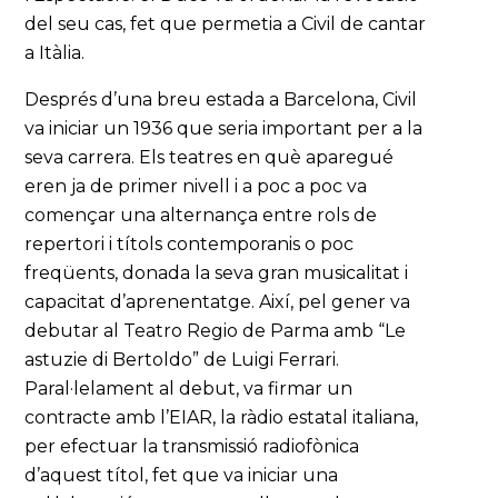
del seu cas, fet que permetia a Civil de cantar
a Itàlia.
Després d’una breu estada a Barcelona, Civil
va iniciar un 1936 que seria important per a la
seva carrera. Els teatres en què aparegué
eren ja de primer nivell i a poc a poc va
començar una alternança entre rols de
repertori i títols contemporanis o poc
freqüents, donada la seva gran musicalitat i
capacitat d’aprenentatge. Així, pel gener va
debutar al Teatro Regio de Parma amb “Le
astuzie di Bertoldo” de Luigi Ferrari.
Paral·lelament al debut, va firmar un
contracte amb l’EIAR, la ràdio estatal italiana,
per efectuar la transmissió radiofònica
d’aquest títol, fet que va iniciar una