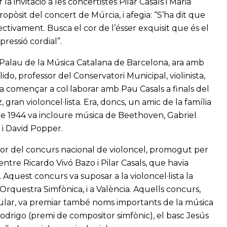
a invitació a les concertistes Pilar Casals i Maria
ropòsit del concert de Múrcia, i afegia: “S’ha dit que
fectivament. Busca el cor de l’ésser exquisit que és el
pressió cordial”.
Palau de la Música Catalana de Barcelona, ara amb
o, professor del Conservatori Municipal, violinista,
va començar a col·laborar amb Pau Casals a finals del
ran violoncel·lista. Era, doncs, un amic de la família
e 1944 va incloure música de Beethoven, Gabriel
 i David Popper.
dor del concurs nacional de violoncel, promogut per
entre Ricardo Vivó Bazo i Pilar Casals, que havia
 Aquest concurs va suposar a la violoncel·lista la
Orquestra Simfònica, i a València. Aquells concurs,
pular, va premiar també noms importants de la música
drigo (premi de compositor simfònic), el basc Jesús