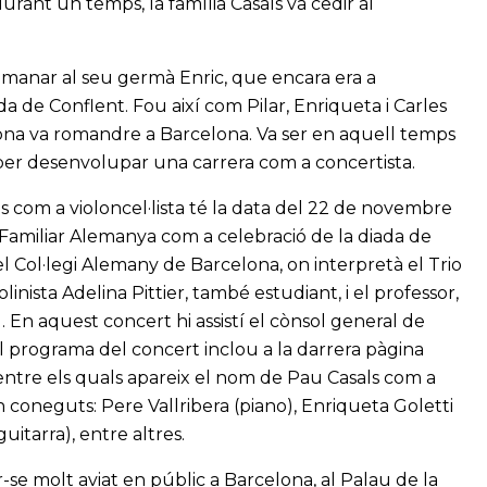
rant un temps, la família Casals va cedir al
emanar al seu germà Enric, que encara era a
da de Conflent. Fou així com Pilar, Enriqueta i Carles
ona va romandre a Barcelona. Va ser en aquell temps
 per desenvolupar una carrera com a concertista.
s com a violoncel·lista té la data del 22 de novembre
a Familiar Alemanya com a celebració de la diada de
l Col·legi Alemany de Barcelona, on interpretà el Trio
ista Adelina Pittier, també estudiant, i el professor,
 En aquest concert hi assistí el cònsol general de
 el programa del concert inclou a la darrera pàgina
 entre els quals apareix el nom de Pau Casals com a
n coneguts: Pere Vallribera (piano), Enriqueta Goletti
guitarra), entre altres.
se molt aviat en públic a Barcelona, al Palau de la