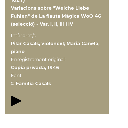
1827)
Variacions sobre "Welche Liebe
Fuhlen" de La flauta Màgica WoO 46
(selecció) - Var. I, II, III i IV
Intèrpret/s:
Pilar Casals, violoncel; Maria Canela,
piano
Enregistrament original:
Còpia privada, 1946
Font:
© Família Casals