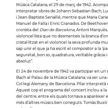
Música Catalana, el 29 de març de 1942. Acompan
interpretar obres de Johann Sebastian Bach, L
i Jean-Baptiste Senaillé, mentre que Maria Canela
Manuel de Falla i Enric Granados. De Beethoven 
cronista del
Diari de Barcelona
, Antoni Marquès,
violoncel·lista que no desmenteix la branca d’on
cristal·litzat en el violoncel la seva profunda mus
sap unir el que ja ha escrit el compositor a la 
seguretat, bon so, quadratura, veritable gràcia i
absolut”.
El 24 de novembre de 1942 va participar en un
Bach al Palau de la Música Catalana; va ser una 
Col·legi Alemany de Barcelona. Pilar interpretà 
Aquest cop el programa del concert inclou a la 
del centre, entre els quals tornava a aparèixer 
més d’altres músics ben coneguts: Tomàs Buxó (pia