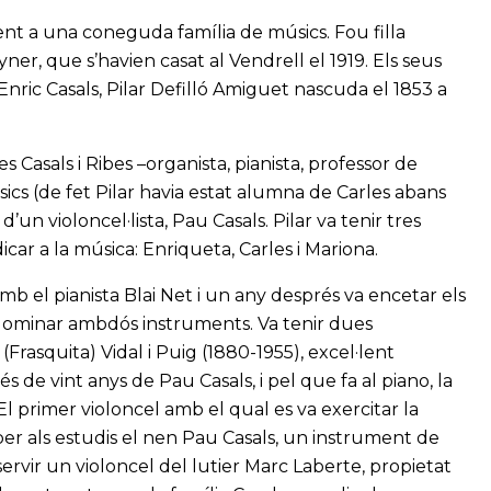
yent a una coneguda família de músics. Fou filla
Mayner, que s’havien casat al Vendrell el 1919. Els seus
nric Casals, Pilar Defilló Amiguet nascuda el 1853 a
es Casals i Ribes –organista, pianista, professor de
ics (de fet Pilar havia estat alumna de Carles abans
 d’un violoncel·lista, Pau Casals. Pilar va tenir tres
car a la música: Enriqueta, Carles i Mariona.
mb el pianista Blai Net i un any després va encetar els
a dominar ambdós instruments. Va tenir dues
 (Frasquita) Vidal i Puig (1880-1955), excel·lent
 de vint anys de Pau Casals, i pel que fa al piano, la
El primer violoncel amb el qual es va exercitar la
r per als estudis el nen Pau Casals, un instrument de
servir un violoncel del lutier Marc Laberte, propietat