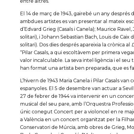
entre altres.
El 14 de març de 1943, gairebé un any després d
ambdues artistes es van presentar al mateix e
d’Edvard Grieg (Casals i Canela); Maurice Ravel
solitari), i Johann Sebastian Bach, Louis de Caix
solitari). Dos dies després apareixia la crònica al
D
“Pilar Casals, a qui escoltàvem per primera vegad
valor incalculable. La seva intel·ligència i el se
han format una artista ben preparada, que es fa 
L’hivern de 1943 Maria Canela i Pilar Casals van
espanyoles. El 5 de desembre van actuar a Sevilla
27 de febrer de 1944 va intervenir en un concert
musical del seu pare, amb l’Orquestra Profession
únic conegut Concert per a violoncel en re maj
a València en un concert organitzat per la Filharm
Conservatori de Múrcia, amb obres de Grieg, Moz