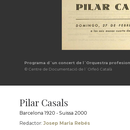
Programa d´un recital amb el pianista Rafael Gál
© Centre de Documentació de l´Orfeó Català
Pilar Casals
Barcelona 1920 - Suïssa 2000
Redactor:
Josep Maria Rebés