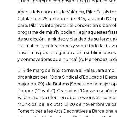
Guridi (premi de compositor líric) i Federico So
Abans dels concerts de València, Pilar Casals to
Catalana, el 25 de febrer de 1945, ara amb l’Orq
pare. Pilar va interpretar el Concert en si bemoll
programa de mà s’hi podien llegir aquestes frase
de su dicción, la nitidez y claridad de su lengua
sus matices y coloraciones y sobre todo la dulzur
frases más puras, llegando a una sublime desmat
y conmovedoras que nunca” (A. Menéndez, 3 de
El 4 de març de 1945 tornava al Palau, ara am
organitzat per l’Obra Sindical d’Educació i Des
major op. 69), de Brahms (Sonata en fa major op.
Popper (“Gavota”), Granados (“Danzas españolas”
València on va oferir en dues sessions els conc
Municipal de la ciutat. El 20 de novembre va par
Foment per a les Arts Decoratives a Barcelona,