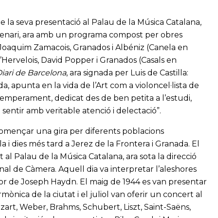
e la seva presentació al Palau de la Música Catalana,
scenari, ara amb un programa compost per obres
, Joaquim Zamacois, Granados i Albéniz (Canela en
 d’Hervelois, David Popper i Granados (Casals en
iari de Barcelona
, ara signada per Luis de Castilla:
a, apunta en la vida de l’Art com a violoncel·lista de
u temperament, dedicat des de ben petita a l’estudi,
sentir amb veritable atenció i delectació”.
 començar una gira per diferents poblacions
 i dies més tard a Jerez de la Frontera i Granada. El
 al Palau de la Música Catalana, ara sota la direcció
al de Càmera. Aquell dia va interpretar l’aleshores
or de Joseph Haydn. El maig de 1944 es van presentar
ònica de la ciutat i el juliol van oferir un concert al
art, Weber, Brahms, Schubert, Liszt, Saint-Saëns,