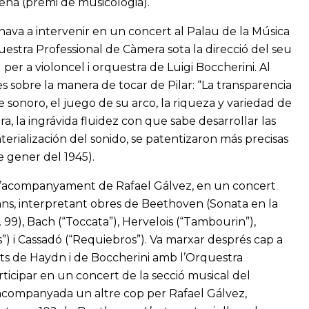
peña (premi de musicologia).
rnava a intervenir en un concert al Palau de la Música
uestra Professional de Càmera sota la direcció del seu
 per a violoncel i orquestra de Luigi Boccherini. Al
s sobre la manera de tocar de Pilar: “La transparencia
je sonoro, el juego de su arco, la riqueza y variedad de
a, la ingrávida fluidez con que sabe desarrollar las
erialización del sonido, se patentizaron más precisas
 gener del 1945).
b l’acompanyament de Rafael Gálvez, en un concert
cans, interpretant obres de Beethoven (Sonata en la
 99), Bach (“Toccata”), Hervelois (“Tambourin”),
) i Cassadó (“Requiebros”). Va marxar després cap a
erts de Haydn i de Boccherini amb l’Orquestra
ticipar en un concert de la secció musical del
 acompanyada un altre cop per Rafael Gálvez,