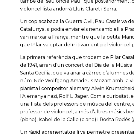
també del seu oncle Pau i que posteriorment, du
violoncel·lista andorrà Lluís Claret i Serra.
Un cop acabada la Guerra Civil, Pau Casals va d
Catalunya, si podia enviar els nens amb ell a Pra
van marxar a França, mentre que la petita Mari
que Pilar va optar definitivament pel violoncel
La primera referència que trobem de Pilar Casal
de 1941, arran d’un concert del Dia de la Músic
Santa Cecília, que va anar a càrrec d’alumnes de
núm. 6 de Wolfgang Amadeus Mozart amb la violin
pianista i compositor alemany Alwin Krumscheid.
l’Alemanya nazi, Rolf L. Jäger. Com a curiositat,
una llista dels professors de música del centre,
professor de violoncel, a més d’altres músics be
(piano), Isabel de la Calle (piano) i Rosita Rodés (
Un ràpid aprenentatge li va permetre presentar-