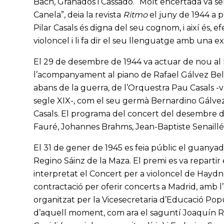
Bach, Granados i Cassadó. “Molt encertada va ser l
Canela”, deia la revista
Ritmo
el juny de 1944 a p
Pilar Casals és digna del seu cognom, i així és, e
violoncel i li fa dir el seu llenguatge amb una ex
El 29 de desembre de 1944 va actuar de nou al 
l’acompanyament al piano de Rafael Gálvez Bellid
abans de la guerra, de l’Orquestra Pau Casals -
segle XIX-, com el seu germà Bernardino Gálvez, g
Casals. El programa del concert del desembre d
Fauré, Johannes Brahms, Jean-Baptiste Senaillé
El 31 de gener de 1945 es feia públic el guanya
Regino Sáinz de la Maza. El premi es va repartir 
interpretat el Concert per a violoncel de Haydn.
contractació per oferir concerts a Madrid, amb l’
organitzat per la Vicesecretaria d’Educació Po
d’aquell moment, com ara el saguntí Joaquín Ro