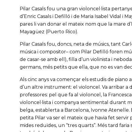
Pilar Casals fou una gran violoncel·lista pertan
d’Enric Casals i Defilló i de Maria Isabel Vidal i 
pares li van donar el mateix nom que la mare d’E
Mayagüez (Puerto Rico).
Pilar Casals fou, doncs, neta de músics, tant Carl
música i compositor– com Pilar Defilló foren mús
de casar-se amb ell), filla d’un violinista i neboda
germans, més petits que ella, que no es van dedi
Als cinc anys va començar els estudis de piano a
d’un altre instrument: el violoncel. Va arribar 
professores: pel que fa al violoncel, la Francesca
violoncel·lista i companya sentimental durant més
belga, establerta a Barcelona, Ivonne Atenelle. 
petita Pilar va ser el mateix que havia fet servi
mides reduïdes, un “tres quarts”. Més tard faria 