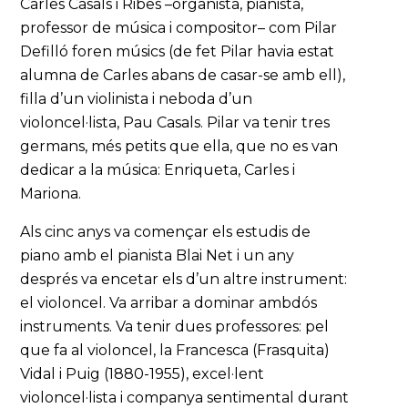
Carles Casals i Ribes –organista, pianista,
professor de música i compositor– com Pilar
Defilló foren músics (de fet Pilar havia estat
alumna de Carles abans de casar-se amb ell),
filla d’un violinista i neboda d’un
violoncel·lista, Pau Casals. Pilar va tenir tres
germans, més petits que ella, que no es van
dedicar a la música: Enriqueta, Carles i
Mariona.
Als cinc anys va començar els estudis de
piano amb el pianista Blai Net i un any
després va encetar els d’un altre instrument:
el violoncel. Va arribar a dominar ambdós
instruments. Va tenir dues professores: pel
que fa al violoncel, la Francesca (Frasquita)
Vidal i Puig (1880-1955), excel·lent
violoncel·lista i companya sentimental durant