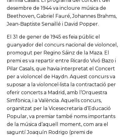
família Casals. El programa del concert del
desembre de 1944 va incloure música de
Beethoven, Gabriel Fauré, Johannes Brahms,
Jean-Baptiste Senaillé i David Popper.
El 31 de gener de 1945 es feia públic el
guanyador del concurs nacional de violoncel,
promogut per Regino Sáinz de la Maza. El
premi es va repartir entre Ricardo Vivó Bazo i
Pilar Casals, que havia interpretat el Concert
per a violoncel de Haydn. Aquest concurs va
suposar a la violoncel·lista la contractació per
oferir concerts a Madrid, amb l’Orquestra
Simfònica, i a València. Aquells concurs,
organitzat per la Vicesecretaria d’Educació
Popular, va premiar també noms importants
de la música d’aquell moment, com ara el
saguntí Joaquín Rodrigo (premi de