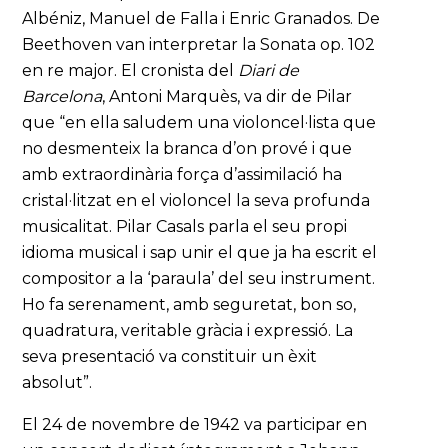
Albéniz, Manuel de Falla i Enric Granados. De
Beethoven van interpretar la Sonata op. 102
en re major. El cronista del
Diari de
Barcelona
, Antoni Marquès, va dir de Pilar
que “en ella saludem una violoncel·lista que
no desmenteix la branca d’on prové i que
amb extraordinària força d’assimilació ha
cristal·litzat en el violoncel la seva profunda
musicalitat. Pilar Casals parla el seu propi
idioma musical i sap unir el que ja ha escrit el
compositor a la ‘paraula’ del seu instrument.
Ho fa serenament, amb seguretat, bon so,
quadratura, veritable gràcia i expressió. La
seva presentació va constituir un èxit
absolut”.
El 24 de novembre de 1942 va participar en