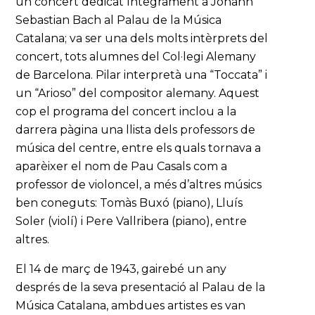
un concert dedicat íntegrament a Johann
Sebastian Bach al Palau de la Música
Catalana; va ser una dels molts intèrprets del
concert, tots alumnes del Col·legi Alemany
de Barcelona. Pilar interpretà una “Toccata” i
un “Arioso” del compositor alemany. Aquest
cop el programa del concert inclou a la
darrera pàgina una llista dels professors de
música del centre, entre els quals tornava a
aparèixer el nom de Pau Casals com a
professor de violoncel, a més d’altres músics
ben coneguts: Tomàs Buxó (piano), Lluís
Soler (violí) i Pere Vallribera (piano), entre
altres.
El 14 de març de 1943, gairebé un any
després de la seva presentació al Palau de la
Música Catalana, ambdues artistes es van