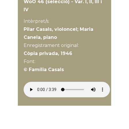
WoO 46 (selecció) - Var. I, II, III i
IV
Intèrpret/s:
Pilar Casals, violoncel; Maria
Canela, piano
Enregistrament original:
Còpia privada, 1946
Font:
© Família Casals