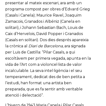
presentar al mateix escenari, ara amb un
programa compost per obres d’Edvard Grieg
(Casals i Canela); Maurice Ravel, Joaquim
Zamacois, Granados i Albéniz (Canela en
solitari), i Johann Sebastian Bach, Louis de
Caix d’Hervelois, David Popper i Granados
(Casals en solitari). Dos dies després apareixia
la crònica al
Diari de Barcelona
, ara signada
per Luis de Castilla: “Pilar Casals, a qui
escoltàvem per primera vegada, apunta en la
vida de l’Art com a violoncel·lista de valor
incalculable. La seva intel·ligència i el seu
temperament, dedicat des de ben petita a
l’estudi, han format una artista ben
preparada, que es fa sentir amb veritable
atenció i delectació”.
L’hivern de 1943 Maria Canela i Pilar Casals