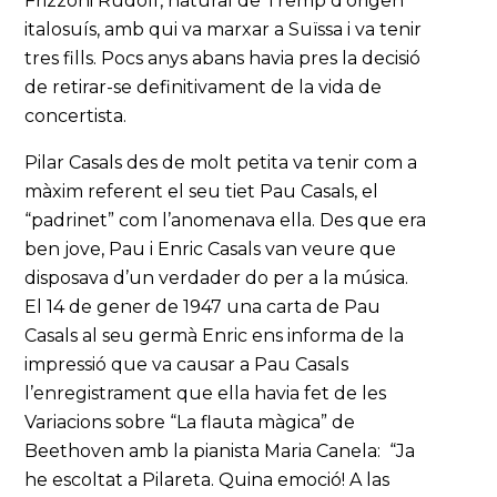
Frizzoni Rudolf, natural de Tremp d’origen
italosuís, amb qui va marxar a Suïssa i va tenir
tres fills. Pocs anys abans havia pres la decisió
de retirar-se definitivament de la vida de
concertista.
Pilar Casals des de molt petita va tenir com a
màxim referent el seu tiet Pau Casals, el
“padrinet” com l’anomenava ella. Des que era
ben jove, Pau i Enric Casals van veure que
disposava d’un verdader do per a la música.
El 14 de gener de 1947 una carta de Pau
Casals al seu germà Enric ens informa de la
impressió que va causar a Pau Casals
l’enregistrament que ella havia fet de les
Variacions sobre “La flauta màgica” de
Beethoven amb la pianista Maria Canela: “Ja
he escoltat a Pilareta. Quina emoció! A las