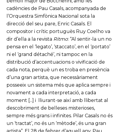
bemoll major de Boccherini, amb les
cadències de Pau Casals, acompanyada de
l’Orquestra Simfònica Nacional sota la
direcció del seu pare, Enric Casals. El
compositor i crític portuguès Ruy Coelho va
dir d’ella a la revista
Ritmo
: “Al sentir-la un no
pensa en el ‘legato’, ‘staccato’, en el ‘portato’
ni el ‘grand détaché’, ni tampoc en la
distribució d’accentuacions o vivificació de
cada nota, perquè un es troba en presència
d’una gran artista, que necessàriament
posseeix un sistema més que aplica sempre i
novament a cada interpretació, a cada
moment [...] i lliurant-se així amb llibertat al
descobriment de belleses misterioses,
sempre més grans i infinites. Pilar Casals no és
un ‘tractat’, no és un ‘mètode’, és una gran
artista”. El 28 de febrer d’aquell any, Pau