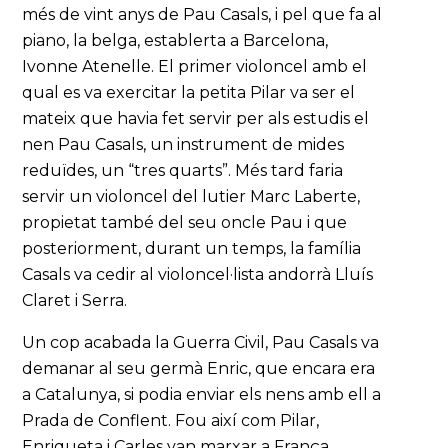
més de vint anys de Pau Casals, i pel que fa al
piano, la belga, establerta a Barcelona,
Ivonne Atenelle. El primer violoncel amb el
qual es va exercitar la petita Pilar va ser el
mateix que havia fet servir per als estudis el
nen Pau Casals, un instrument de mides
reduïdes, un “tres quarts”. Més tard faria
servir un violoncel del lutier Marc Laberte,
propietat també del seu oncle Pau i que
posteriorment, durant un temps, la família
Casals va cedir al violoncel·lista andorrà Lluís
Claret i Serra.
Un cop acabada la Guerra Civil, Pau Casals va
demanar al seu germà Enric, que encara era
a Catalunya, si podia enviar els nens amb ell a
Prada de Conflent. Fou així com Pilar,
Enriqueta i Carles van marxar a França,