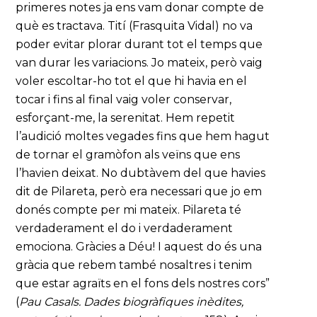
primeres notes ja ens vam donar compte de
què es tractava. Tití (Frasquita Vidal) no va
poder evitar plorar durant tot el temps que
van durar les variacions. Jo mateix, però vaig
voler escoltar-ho tot el que hi havia en el
tocar i fins al final vaig voler conservar,
esforçant-me, la serenitat. Hem repetit
l’audició moltes vegades fins que hem hagut
de tornar el gramòfon als veïns que ens
l’havien deixat. No dubtàvem del que havies
dit de Pilareta, però era necessari que jo em
donés compte per mi mateix. Pilareta té
verdaderament el do i verdaderament
emociona. Gràcies a Déu! I aquest do és una
gràcia que rebem també nosaltres i tenim
que estar agraïts en el fons dels nostres cors”
(
Pau Casals. Dades biogràfiques inèdites,