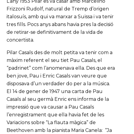
L’any 1953 Pilar es va casar amb Marcelino
Frizzoni Rudolf, natural de Tremp d’origen
italosuís, amb qui va marxar a Suïssa i va tenir
tres fills. Pocs anys abans havia pres la decisió
de retirar-se definitivament de la vida de
concertista.
Pilar Casals des de molt petita va tenir com a
màxim referent el seu tiet Pau Casals, el
“padrinet” com l’anomenava ella. Des que era
ben jove, Pau i Enric Casals van veure que
disposava d’un verdader do per a la música.
El 14 de gener de 1947 una carta de Pau
Casals al seu germà Enric ens informa de la
impressió que va causar a Pau Casals
l’enregistrament que ella havia fet de les
Variacions sobre “La flauta màgica” de
Beethoven amb la pianista Maria Canela: “Ja