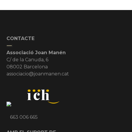
CONTACTE
Associació Joan Manén
C/ de la Canuda, 6
08002 Barcelona
associacio@joanmanen.cat
663 006 665