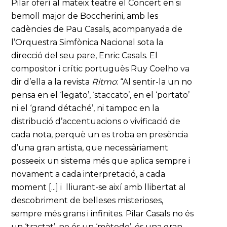
Pilar oferí al mateix teatre el Concert en si
bemoll major de Boccherini, amb les
cadències de Pau Casals, acompanyada de
l’Orquestra Simfònica Nacional sota la
direcció del seu pare, Enric Casals. El
compositor i crític portuguès Ruy Coelho va
dir d’ella a la revista
Ritmo
: “Al sentir-la un no
pensa en el ‘legato’, ‘staccato’, en el ‘portato’
ni el ‘grand détaché’, ni tampoc en la
distribució d’accentuacions o vivificació de
cada nota, perquè un es troba en presència
d’una gran artista, que necessàriament
posseeix un sistema més que aplica sempre i
novament a cada interpretació, a cada
moment [...] i lliurant-se així amb llibertat al
descobriment de belleses misterioses,
sempre més grans i infinites. Pilar Casals no és
un ‘tractat’, no és un ‘mètode’, és una gran