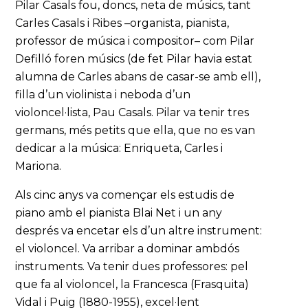
Pilar Casals fou, doncs, neta de músics, tant
Carles Casals i Ribes –organista, pianista,
professor de música i compositor– com Pilar
Defilló foren músics (de fet Pilar havia estat
alumna de Carles abans de casar-se amb ell),
filla d’un violinista i neboda d’un
violoncel·lista, Pau Casals. Pilar va tenir tres
germans, més petits que ella, que no es van
dedicar a la música: Enriqueta, Carles i
Mariona.
Als cinc anys va començar els estudis de
piano amb el pianista Blai Net i un any
després va encetar els d’un altre instrument:
el violoncel. Va arribar a dominar ambdós
instruments. Va tenir dues professores: pel
que fa al violoncel, la Francesca (Frasquita)
Vidal i Puig (1880-1955), excel·lent