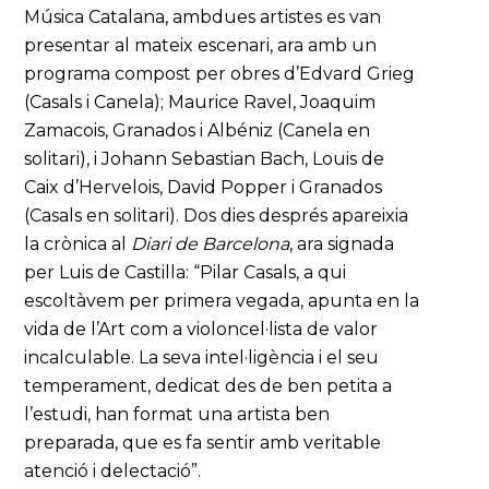
Música Catalana, ambdues artistes es van
presentar al mateix escenari, ara amb un
programa compost per obres d’Edvard Grieg
(Casals i Canela); Maurice Ravel, Joaquim
Zamacois, Granados i Albéniz (Canela en
solitari), i Johann Sebastian Bach, Louis de
Caix d’Hervelois, David Popper i Granados
(Casals en solitari). Dos dies després apareixia
la crònica al
Diari de Barcelona
, ara signada
per Luis de Castilla: “Pilar Casals, a qui
escoltàvem per primera vegada, apunta en la
vida de l’Art com a violoncel·lista de valor
incalculable. La seva intel·ligència i el seu
temperament, dedicat des de ben petita a
l’estudi, han format una artista ben
preparada, que es fa sentir amb veritable
atenció i delectació”.