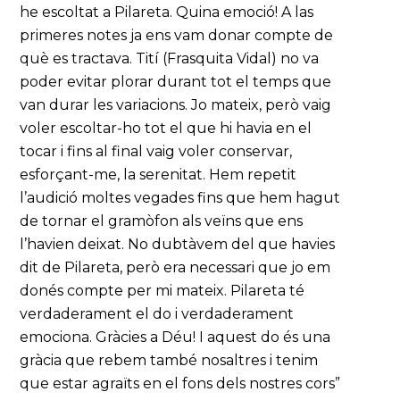
he escoltat a Pilareta. Quina emoció! A las
primeres notes ja ens vam donar compte de
què es tractava. Tití (Frasquita Vidal) no va
poder evitar plorar durant tot el temps que
van durar les variacions. Jo mateix, però vaig
voler escoltar-ho tot el que hi havia en el
tocar i fins al final vaig voler conservar,
esforçant-me, la serenitat. Hem repetit
l’audició moltes vegades fins que hem hagut
de tornar el gramòfon als veïns que ens
l’havien deixat. No dubtàvem del que havies
dit de Pilareta, però era necessari que jo em
donés compte per mi mateix. Pilareta té
verdaderament el do i verdaderament
emociona. Gràcies a Déu! I aquest do és una
gràcia que rebem també nosaltres i tenim
que estar agraïts en el fons dels nostres cors”