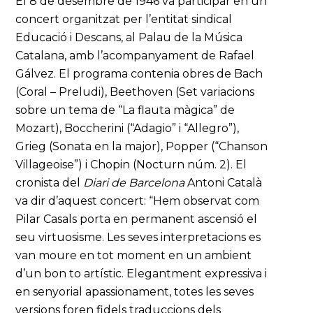
El 8 de desembre de 1946 va participar en un
concert organitzat per l’entitat sindical
Educació i Descans, al Palau de la Música
Catalana, amb l’acompanyament de Rafael
Gálvez. El programa contenia obres de Bach
(Coral – Preludi), Beethoven (Set variacions
sobre un tema de “La flauta màgica” de
Mozart), Boccherini (“Adagio” i “Allegro”),
Grieg (Sonata en la major), Popper (“Chanson
Villageoise”) i Chopin (Nocturn núm. 2). El
cronista del
Diari de Barcelona
Antoni Català
va dir d’aquest concert: “Hem observat com
Pilar Casals porta en permanent ascensió el
seu virtuosisme. Les seves interpretacions es
van moure en tot moment en un ambient
d’un bon to artístic. Elegantment expressiva i
en senyorial apassionament, totes les seves
versions foren fidels traduccions dels