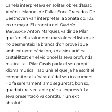
Canela interpretava en solitari obres d’Isaac
Albéniz, Manuel de Falla i Enric Granados. De
Beethoven van interpretar la Sonata op. 102
en re major. El cronista del
Diari de
Barcelona
, Antoni Marquès, va dir de Pilar
que “en ella saludem una violoncel·lista que
no desmenteix la branca d’on prové i que
amb extraordinària força d’assimilació ha
cristal·litzat en el violoncel la seva profunda
musicalitat. Pilar Casals parla el seu propi
idioma musical i sap unir el que ja ha escrit el
compositor a la ‘paraula’ del seu instrument.
Ho fa serenament, amb seguretat, bon so,
quadratura, veritable gràcia i expressió. La
seva presentació va constituir un èxit
absolut”.