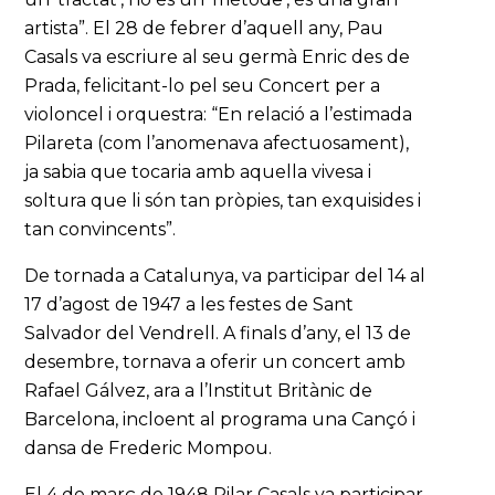
artista”. El 28 de febrer d’aquell any, Pau
Casals va escriure al seu germà Enric des de
Prada, felicitant-lo pel seu Concert per a
violoncel i orquestra: “En relació a l’estimada
Pilareta (com l’anomenava afectuosament),
ja sabia que tocaria amb aquella vivesa i
soltura que li són tan pròpies, tan exquisides i
tan convincents”.
De tornada a Catalunya, va participar del 14 al
17 d’agost de 1947 a les festes de Sant
Salvador del Vendrell. A finals d’any, el 13 de
desembre, tornava a oferir un concert amb
Rafael Gálvez, ara a l’Institut Britànic de
Barcelona, incloent al programa una Cançó i
dansa de Frederic Mompou.
El 4 de març de 1948 Pilar Casals va participar