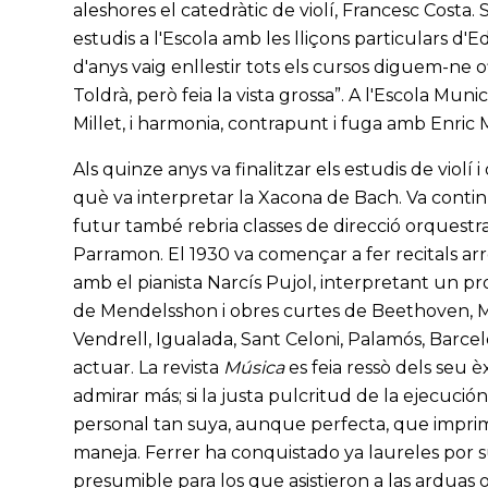
aleshores el catedràtic de violí, Francesc Costa. S
estudis a l'Escola amb les lliçons particulars d
d'anys vaig enllestir tots els cursos diguem-ne of
Toldrà, però feia la vista grossa”. A l'Escola Muni
Millet, i harmonia, contrapunt i fuga amb Enric 
Als quinze anys va finalitzar els estudis de violí 
què va interpretar la Xacona de Bach. Va conti
futur també rebria classes de direcció orquestr
Parramon. El 1930 va començar a fer recitals arr
amb el pianista Narcís Pujol, interpretant un p
de Mendelsshon i obres curtes de Beethoven, Me
Vendrell, Igualada, Sant Celoni, Palamós, Barce
actuar. La revista
Música
es feia ressò dels seu èx
admirar más; si la justa pulcritud de la ejecución 
personal tan suya, aunque perfecta, que imprime 
maneja. Ferrer ha conquistado ya laureles por s
presumible para los que asistieron a las arduas 