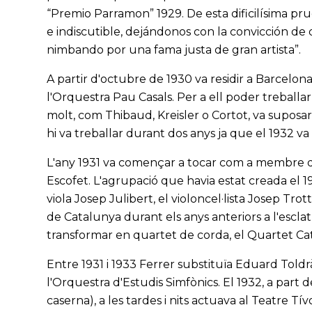
“Premio Parramon” 1929. De esta dificilísima pru
e indiscutible, dejándonos con la convicción d
nimbando por una fama justa de gran artista”.
A partir d'octubre de 1930 va residir a Barcelon
l'Orquestra Pau Casals. Per a ell poder treballa
molt, com Thibaud, Kreisler o Cortot, va suposa
hi va treballar durant dos anys ja que el 1932 va 
L'any 1931 va començar a tocar com a membre del
Escofet. L'agrupació que havia estat creada el 
viola Josep Julibert, el violoncel·lista Josep Tro
de Catalunya durant els anys anteriors a l'esclat 
transformar en quartet de corda, el Quartet Cat
Entre 1931 i 1933 Ferrer substituïa Eduard Toldr
l'Orquestra d'Estudis Simfònics. El 1932, a part de
caserna), a les tardes i nits actuava al Teatre Tív