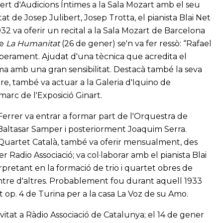
ert d'Audicions Íntimes a la Sala Mozart amb el seu
at de Josep Julibert, Josep Trotta, el pianista Blai Net
1932 va oferir un recital a la Sala Mozart de Barcelona
de
La Humanitat
(26 de gener) se'n va fer ressò: “Rafael
mperament. Ajudat d'una tècnica que acredita el
ma amb una gran sensibilitat. Destacà també la seva
bre, també va actuar a la Galeria d'Iquino de
marc de l'Exposició Ginart.
l Ferrer va entrar a formar part de l'Orquestra de
 Baltasar Samper i posteriorment Joaquim Serra.
 Quartet Català, també va oferir mensualment, des
 Radio Associació; va col·laborar amb el pianista Blai
pretant en la formació de trio i quartet obres de
tre d'altres. Probablement fou durant aquell 1933
t op. 4 de Turina per a la casa La Voz de su Amo.
vitat a Ràdio Associació de Catalunya; el 14 de gener