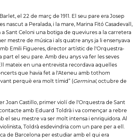
 Barlet, el 22 de març de 1911. El seu pare era Josep
es nascut a Peralada, i la mare, Marina Fitó Casadevall,
 a Sant Celoni una botiga de queviures a la carretera
mer mestre de música i als quatre anys ja li ensenyava
 amb Emili Figueres, director artístic de l'Orquestra-
a part el seu pare. Amb deu anys va fer les seves
Ell mateix en una entrevista recordava aquelles
oncerts que havia fet a l'Ateneu amb tothom
davant perquè era molt tímid” (
Germinal
, octubre de
er Joan Castillo, primer violí de l'Orquestra de Sant
en contacte amb Eduard Toldrà i va començar a rebre
amb el seu mestre va ser molt intensa i enriquidora. Al
violinista, Toldrà esdevindria com un pare per a ell.
sica de Barcelona per estudiar amb el qui era