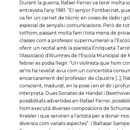
Durant la guerra, Rafael Ferrer va tenir molta so
entrevista l'any 1981: “El senyor Fontbernat, qu
va fer un carnet de tècnic en coses de ràdio i g
especial de senyals i comunicacions. Però de to
tothom, passant molta fam i tota mena de priva
classes com a professor supernumerari a l'Escol
oferir un recital amb la pianista Enriqueta Tarré
l'Associació d'Alumnes de l'Escola Municipal de
febrer es podia llegir: “Un violinista que hom co
se'ns ha revelat avui com un concertista consuma
encarcarament del professor de claustre [...], Ra
conscient, madurat, en la pose i en el dir i prof
interpreta. Dues Sonates de Händel i Beethove
possibilitats advertides en Rafael Ferrer, possib
hom executà diverses composicions de Schumann, 
Kreisler i que serviren a l'artista per a donar-n
diversos com variats aspectes”. I Baltasar Sampe