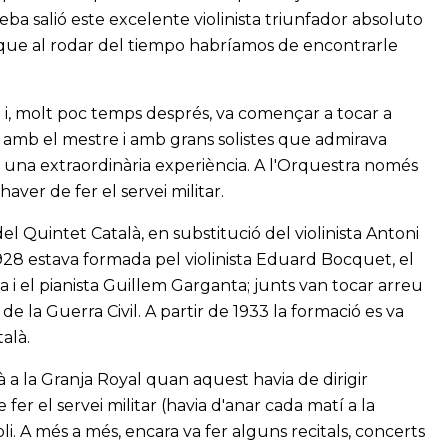
eba salió este excelente violinista triunfador absoluto
e que al rodar del tiempo habríamos de encontrarle
a i, molt poc temps després, va començar a tocar a
r amb el mestre i amb grans solistes que admirava
r una extraordinària experiència. A l'Orquestra només
haver de fer el servei militar.
 Quintet Català, en substitució del violinista Antoni
1928 estava formada pel violinista Eduard Bocquet, el
tta i el pianista Guillem Garganta; junts van tocar arreu
de la Guerra Civil. A partir de 1933 la formació es va
alà.
à a la Granja Royal quan aquest havia de dirigir
 fer el servei militar (havia d'anar cada matí a la
oli. A més a més, encara va fer alguns recitals, concerts