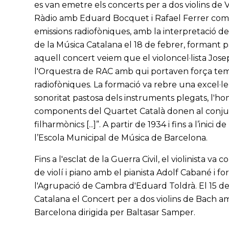
es van emetre els concerts per a dos violins de V
Ràdio amb Eduard Bocquet i Rafael Ferrer com a 
emissions radiofòniques, amb la interpretació d
de la Música Catalana el 18 de febrer, formant p
aquell concert veiem que el violoncel·lista Jos
l'Orquestra de RAC amb qui portaven força tem
radiofòniques. La formació va rebre una excel·le
sonoritat pastosa dels instruments plegats, l'hom
components del Quartet Català donen al conjun
filharmònics [...]”. A partir de 1934 i fins a l’inici
l’Escola Municipal de Música de Barcelona.
Fins a l'esclat de la Guerra Civil, el violinista va
de violí i piano amb el pianista Adolf Cabané i 
l'Agrupació de Cambra d'Eduard Toldrà. El 15 de
Catalana el Concert per a dos violins de Bach
Barcelona dirigida per Baltasar Samper.