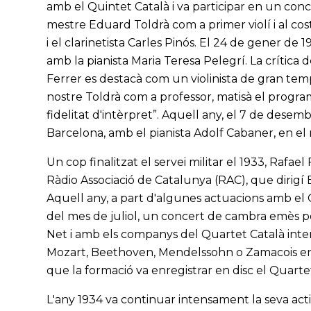
amb el Quintet Català i va participar en un conc
mestre Eduard Toldrà com a primer violí i al cost
i el clarinetista Carles Pinós. El 24 de gener de 
amb la pianista Maria Teresa Pelegrí. La crítica 
Ferrer es destacà com un violinista de gran te
nostre Toldrà com a professor, matisà el progra
fidelitat d'intèrpret”. Aquell any, el 7 de desem
Barcelona, amb el pianista Adolf Cabaner, en el 
Un cop finalitzat el servei militar el 1933, Rafae
Ràdio Associació de Catalunya (RAC), que dirigí
Aquell any, a part d'algunes actuacions amb el
del mes de juliol, un concert de cambra emès per
Net i amb els companys del Quartet Català inter
Mozart, Beethoven, Mendelssohn o Zamacois en
que la formació va enregistrar en disc el Quarte
L'any 1934 va continuar intensament la seva acti