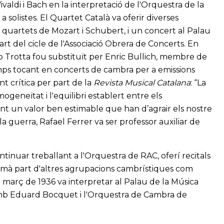
ivaldi i Bach en la interpretació de l'Orquestra de la
solistes. El Quartet Català va oferir diverses
e quartets de Mozart i Schubert, i un concert al Palau
art del cicle de l'Associació Obrera de Concerts. En
ep Trotta fou substituït per Enric Bullich, membre de
ps tocant en concerts de cambra per a emissions
nt crítica per part de la
Revista Musical Catalana
: “La
ogeneïtat i l'equilibri establert entre els
t un valor ben estimable que han d’agrair els nostre
 de la guerra, Rafael Ferrer va ser professor auxiliar de
 continuar treballant a l'Orquestra de RAC, oferí recitals
formà part d'altres agrupacions cambrístiques com
 març de 1936 va interpretar al Palau de la Música
 amb Eduard Bocquet i l'Orquestra de Cambra de