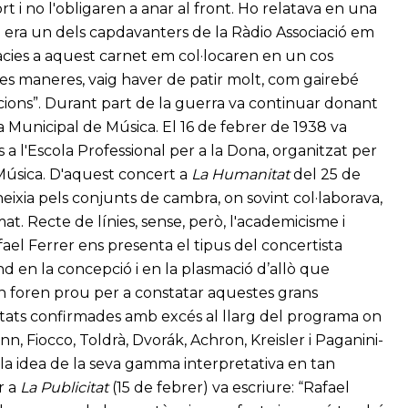
rt i no l'obligaren a anar al front. Ho relatava en una
e era un dels capdavanters de la Ràdio Associació em
ràcies a aquest carnet em col·locaren en un cos
tes maneres, vaig haver de patir molt, com gairebé
cions”. Durant part de la guerra va continuar donant
a Municipal de Música. El 16 de febrer de 1938 va
s a l'Escola Professional per a la Dona, organitzat per
 Música. D'aquest concert a
La Humanitat
del 25 de
neixia pels conjunts de cambra, on sovint col·laborava,
t. Recte de línies, sense, però, l'academicisme i
fael Ferrer ens presenta el tipus del concertista
und en la concepció i en la plasmació d’allò que
n foren prou per a constatar aquestes grans
ilitats confirmades amb excés al llarg del programa on
Fiocco, Toldrà, Dvorák, Achron, Kreisler i Paganini-
os la idea de la seva gamma interpretativa en tan
r a
La Publicitat
(15 de febrer) va escriure: “Rafael