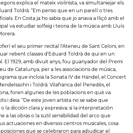
egons explica el mateix violinista, va simultaniejar els
'Eduard Toldrà: “Em penso que en un parell o tres
icials. En Costa ja ho sabia que jo anava a lliçó amb el
cipal va estudiar solfeig i teoria de la música amb Lluís
Morera.
i oferí el seu primer recital l'Ateneu de Sant Celoni, en
nuar rebent classes d'Eduard Toldrà de qui en un
al. El 1929, amb divuit anys, fou guanyador del Premi
eu de Catalunya, per a les associacions de música,
rograma que incloïa la Sonata IV de Händel, el Concert
ndelssohn i Toldrà: Vilafranca del Penedès, el
lona, foren algunes de les poblacions en què va
its i deia: “De este joven artista no se sabe que
o la dicción clara y expresiva; si la interpretación
a las obras o la sutil sensibilidad del arco que
us actuaciones en diversos centros musicales, cosa
oposiciones que se celebraron para adjudicar el