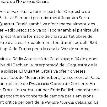
marc de l'Exposició Ginart.
l Ferrer va entrar a formar part de l'Orquestra de
 Baltasar Samper i posteriorment Joaquim Serra.
 Quartet Català, també va oferir mensualment, des
 Radio Associació; va col·laborar amb el pianista Blai
pretant en la formació de trio i quartet obres de
tre d'altres. Probablement fou durant aquell 1933
t op. 4 de Turina per a la casa La Voz de su Amo.
vitat a Ràdio Associació de Catalunya; el 14 de gener
ivaldi i Bach en la interpretació de l'Orquestra de la
solistes. El Quartet Català va oferir diverses
e quartets de Mozart i Schubert, i un concert al Palau
art del cicle de l'Associació Obrera de Concerts. En
ep Trotta fou substituït per Enric Bullich, membre de
ps tocant en concerts de cambra per a emissions
nt crítica per part de la
Revista Musical Catalana
: “La