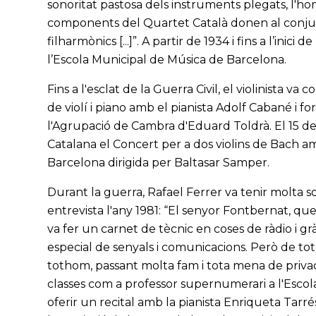
sonoritat pastosa dels instruments plegats, l'hom
components del Quartet Català donen al conjun
filharmònics [...]”. A partir de 1934 i fins a l’inici
l’Escola Municipal de Música de Barcelona.
Fins a l'esclat de la Guerra Civil, el violinista va
de violí i piano amb el pianista Adolf Cabané i 
l'Agrupació de Cambra d'Eduard Toldrà. El 15 de
Catalana el Concert per a dos violins de Bach
Barcelona dirigida per Baltasar Samper.
Durant la guerra, Rafael Ferrer va tenir molta so
entrevista l'any 1981: “El senyor Fontbernat, qu
va fer un carnet de tècnic en coses de ràdio i g
especial de senyals i comunicacions. Però de to
tothom, passant molta fam i tota mena de priva
classes com a professor supernumerari a l'Escol
oferir un recital amb la pianista Enriqueta Tarré