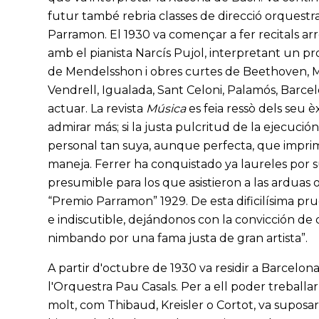
futur també rebria classes de direcció orquestr
Parramon. El 1930 va començar a fer recitals arr
amb el pianista Narcís Pujol, interpretant un p
de Mendelsshon i obres curtes de Beethoven, Me
Vendrell, Igualada, Sant Celoni, Palamós, Barce
actuar. La revista
Música
es feia ressò dels seu èx
admirar más; si la justa pulcritud de la ejecución 
personal tan suya, aunque perfecta, que imprime 
maneja. Ferrer ha conquistado ya laureles por s
presumible para los que asistieron a las arduas 
“Premio Parramon” 1929. De esta dificilísima pru
e indiscutible, dejándonos con la convicción d
nimbando por una fama justa de gran artista”.
A partir d'octubre de 1930 va residir a Barcelon
l'Orquestra Pau Casals. Per a ell poder treballa
molt, com Thibaud, Kreisler o Cortot, va suposa