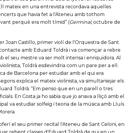
Ell mateix en una entrevista recordava aquelles
oncerts que havia fet a l'Ateneu amb tothom
davant perquè era molt tímid” (
Germinal
, octubre de
er Joan Castillo, primer violí de l'Orquestra de Sant
en contacte amb Eduard Toldrà i va començar a rebre
amb el seu mestre va ser molt intensa i enriquidora. Al
violinista, Toldrà esdevindria com un pare per a ell.
sica de Barcelona per estudiar amb el qui era
egons explica el mateix violinista, va simultaniejar els
'Eduard Toldrà: “Em penso que en un parell o tres
icials. En Costa ja ho sabia que jo anava a lliçó amb el
cipal va estudiar solfeig i teoria de la música amb Lluís
Morera.
i oferí el seu primer recital l'Ateneu de Sant Celoni, en
nuar rebent classes d'Eduard Toldrà de qui en un