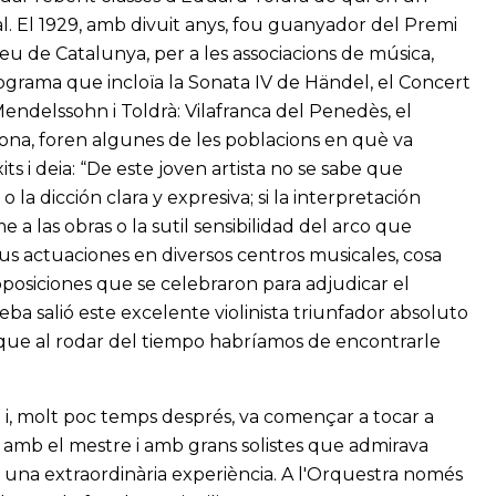
al. El 1929, amb divuit anys, fou guanyador del Premi
eu de Catalunya, per a les associacions de música,
rograma que incloïa la Sonata IV de Händel, el Concert
ndelssohn i Toldrà: Vilafranca del Penedès, el
lona, foren algunes de les poblacions en què va
its i deia: “De este joven artista no se sabe que
o la dicción clara y expresiva; si la interpretación
a las obras o la sutil sensibilidad del arco que
us actuaciones en diversos centros musicales, cosa
oposiciones que se celebraron para adjudicar el
eba salió este excelente violinista triunfador absoluto
e que al rodar del tiempo habríamos de encontrarle
a i, molt poc temps després, va començar a tocar a
r amb el mestre i amb grans solistes que admirava
r una extraordinària experiència. A l'Orquestra només