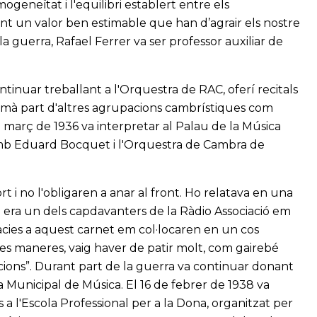
ogeneïtat i l'equilibri establert entre els
t un valor ben estimable que han d’agrair els nostre
 de la guerra, Rafael Ferrer va ser professor auxiliar de
 continuar treballant a l'Orquestra de RAC, oferí recitals
formà part d'altres agrupacions cambrístiques com
 març de 1936 va interpretar al Palau de la Música
 amb Eduard Bocquet i l'Orquestra de Cambra de
rt i no l'obligaren a anar al front. Ho relatava en una
e era un dels capdavanters de la Ràdio Associació em
ràcies a aquest carnet em col·locaren en un cos
tes maneres, vaig haver de patir molt, com gairebé
cions”. Durant part de la guerra va continuar donant
a Municipal de Música. El 16 de febrer de 1938 va
s a l'Escola Professional per a la Dona, organitzat per