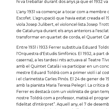
hi va treballar durant dos anys ja que el 1932 va 
L'any 1931 va començar a tocar com a membre del
Escofet. L'agrupació que havia estat creada el 
viola Josep Julibert, el violoncel·lista Josep Tro
de Catalunya durant els anys anteriors a l'esclat 
transformar en quartet de corda, el Quartet Cat
Entre 1931 i 1933 Ferrer substituïa Eduard Toldr
l'Orquestra d'Estudis Simfònics. El 1932, a part de
caserna), a les tardes i nits actuava al Teatre Tív
amb el Quintet Català i va participar en un conc
mestre Eduard Toldrà com a primer violí i al cost
i el clarinetista Carles Pinós. El 24 de gener de 
amb la pianista Maria Teresa Pelegrí. La crítica 
Ferrer es destacà com un violinista de gran te
nostre Toldrà com a professor, matisà el progra
fidelitat d'intèrpret”. Aquell any, el 7 de desem