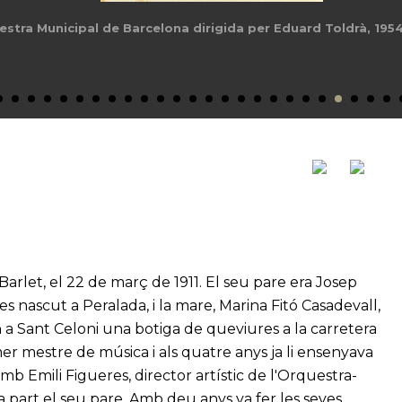
 Barlet, el 22 de març de 1911. El seu pare era Josep
es nascut a Peralada, i la mare, Marina Fitó Casadevall,
 a Sant Celoni una botiga de queviures a la carretera
mer mestre de música i als quatre anys ja li ensenyava
 amb Emili Figueres, director artístic de l'Orquestra-
a part el seu pare. Amb deu anys va fer les seves