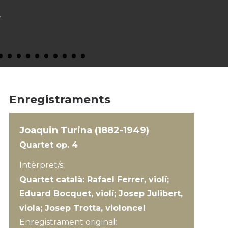
Enregistraments
Joaquin Turina (1882-1949)
Quartet op. 4
Intèrpret/s:
Quartet català: Rafael Ferrer, violí;
Eduard Bocquet, violí; Josep Julibert,
viola; Josep Trotta, violoncel
Enregistrament original: