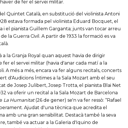
haver de fer el servei militar.
 Quintet Català, en substitució del violinista Antoni
1928 estava formada pel violinista Eduard Bocquet, el
tta i el pianista Guillem Garganta; junts van tocar arreu
de la Guerra Civil. A partir de 1933 la formació es va
alà.
à a la Granja Royal quan aquest havia de dirigir
 fer el servei militar (havia d'anar cada matí a la
oli. A més a més, encara va fer alguns recitals, concerts
ert d'Audicions Íntimes a la Sala Mozart amb el seu
at de Josep Julibert, Josep Trotta, el pianista Blai Net
1932 va oferir un recital a la Sala Mozart de Barcelona
de
La Humanitat
(26 de gener) se'n va fer ressò: “Rafael
mperament. Ajudat d'una tècnica que acredita el
ma amb una gran sensibilitat. Destacà també la seva
bre, també va actuar a la Galeria d'Iquino de