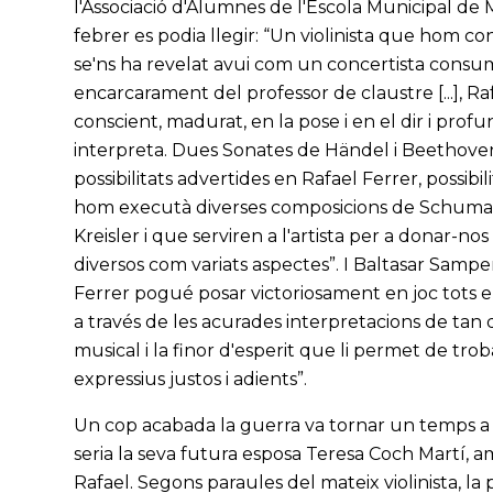
l'Associació d'Alumnes de l'Escola Municipal de
febrer es podia llegir: “Un violinista que hom co
se'ns ha revelat avui com un concertista consuma
encarcarament del professor de claustre [...], Ra
conscient, madurat, en la pose i en el dir i prof
interpreta. Dues Sonates de Händel i Beethove
possibilitats advertides en Rafael Ferrer, possib
hom executà diverses composicions de Schumann, 
Kreisler i que serviren a l'artista per a donar-n
diversos com variats aspectes”. I Baltasar Sampe
Ferrer pogué posar victoriosament en joc tots e
a través de les acurades interpretacions de tan
musical i la finor d'esperit que li permet de tro
expressius justos i adients”.
Un cop acabada la guerra va tornar un temps a S
seria la seva futura esposa Teresa Coch Martí, amb
Rafael. Segons paraules del mateix violinista, la