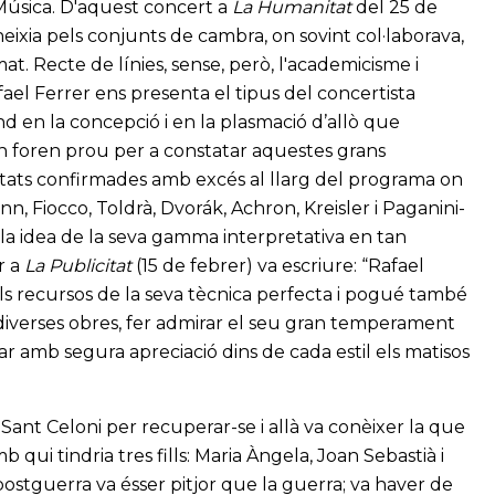
 Música. D'aquest concert a
La Humanitat
del 25 de
neixia pels conjunts de cambra, on sovint col·laborava,
t. Recte de línies, sense, però, l'academicisme i
fael Ferrer ens presenta el tipus del concertista
und en la concepció i en la plasmació d’allò que
n foren prou per a constatar aquestes grans
ilitats confirmades amb excés al llarg del programa on
Fiocco, Toldrà, Dvorák, Achron, Kreisler i Paganini-
os la idea de la seva gamma interpretativa en tan
r a
La Publicitat
(15 de febrer) va escriure: “Rafael
ls recursos de la seva tècnica perfecta i pogué també
 diverses obres, fer admirar el seu gran temperament
bar amb segura apreciació dins de cada estil els matisos
ant Celoni per recuperar-se i allà va conèixer la que
 qui tindria tres fills: Maria Àngela, Joan Sebastià i
 postguerra va ésser pitjor que la guerra; va haver de