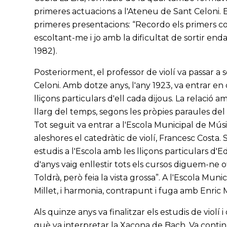
primeres actuacions a l'Ateneu de Sant Celoni. 
primeres presentacions: “Recordo els primers c
escoltant-me i jo amb la dificultat de sortir en
1982).
Posteriorment, el professor de violí va passar a s
Celoni. Amb dotze anys, l'any 1923, va entrar 
lliçons particulars d'ell cada dijous. La relació 
llarg del temps, segons les pròpies paraules del 
Tot seguit va entrar a l'Escola Municipal de Mú
aleshores el catedràtic de violí, Francesc Costa. S
estudis a l'Escola amb les lliçons particulars d
d'anys vaig enllestir tots els cursos diguem-ne of
Toldrà, però feia la vista grossa”. A l'Escola Muni
Millet, i harmonia, contrapunt i fuga amb Enric 
Als quinze anys va finalitzar els estudis de violí 
què va interpretar la Xacona de Bach. Va conti