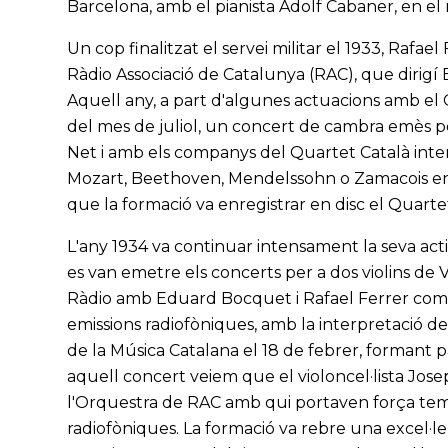
Barcelona, amb el pianista Adolf Cabaner, en el 
Un cop finalitzat el servei militar el 1933, Rafae
Ràdio Associació de Catalunya (RAC), que dirigí
Aquell any, a part d'algunes actuacions amb el
del mes de juliol, un concert de cambra emès per
Net i amb els companys del Quartet Català inter
Mozart, Beethoven, Mendelssohn o Zamacois en
que la formació va enregistrar en disc el Quarte
L'any 1934 va continuar intensament la seva acti
es van emetre els concerts per a dos violins de V
Ràdio amb Eduard Bocquet i Rafael Ferrer com a 
emissions radiofòniques, amb la interpretació d
de la Música Catalana el 18 de febrer, formant p
aquell concert veiem que el violoncel·lista Jos
l'Orquestra de RAC amb qui portaven força tem
radiofòniques. La formació va rebre una excel·le