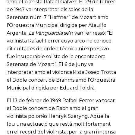
amb el pianista Rafael Gálvez. El 29 de febrer
de 1947 va interpretar els solos de la
Serenata núm. 7 “Haffner” de Mozart amb
l'Orquestra Municipal dirigida per Ataulfo
Argenta.
La Vanguardia
se'n van fer ressò: “El
violinista Rafael Ferrer cuyo arco no conoce
dificultades de orden técnico ni expressivo
fue insuperable solista de la encantadora
Serenata de Mozart”. El 6 de juny va
interpretar amb el violoncel·lista Josep Trotta
el Doble concert de Brahms amb l'Orquestra
Municipal dirigida per Eduard Toldrà.
El 13 de febrer de 1949 Rafael Ferrer va tocar
el Doble concert de Bach amb el gran
violinista polonès Henryk Szeryng. Aquella
fou una actuació que restà molt fortament
en el record del violinista, per la gran i intensa