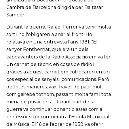
Cambra de Barcelona dirigida per Baltasar
Samper.
Durant la guerra, Rafael Ferrer va tenir molta
sort i no l'obligaren a anar al front. Ho
relatava en una entrevista l'any 1981: “El
senyor Fontbernat, que era un dels
capdavanters de la Ràdio Associació em va fer
un carnet de tècnic en coses de ràdio i
gràcies a aquest carnet em col·locaren en un
cos especial de senyals i comunicacions. Però
de totes maneres, vaig haver de patir molt,
com gairebé tothom, passant molta fam i tota
mena de privacions”. Durant part de la
guerra va continuar donant classes com a
professor supernumerari a l'Escola Municipal
de Música. El 16 de febrer de 1938 va oferir