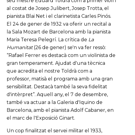
seu mestre Eduard Toldrà com a primer violí i
al costat de Josep Julibert, Josep Trotta, el
pianista Blai Net i el clarinetista Carles Pinós.
El 24 de gener de 1932 va oferir un recital a
la Sala Mozart de Barcelona amb la pianista
Maria Teresa Pelegrí. La crítica de
La
Humanitat
(26 de gener) se'n va fer ressò:
“Rafael Ferrer es destacà com un violinista de
gran temperament. Ajudat d'una tècnica
que acredita el nostre Toldrà com a
professor, matisà el programa amb una gran
sensibilitat. Destacà també la seva fidelitat
d'intèrpret”. Aquell any, el 7 de desembre,
també va actuar a la Galeria d'Iquino de
Barcelona, amb el pianista Adolf Cabaner, en
el marc de l'Exposició Ginart.
Un cop finalitzat el servei militar el 1933,