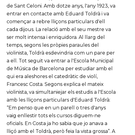
de Sant Celoni. Amb dotze anys, l'any 1923, va
entrar en contacte amb Eduard Toldrà i va
començar a rebre lliçons particulars d'ell
cada dijous. La relació amb el seu mestre va
ser molt intensa i enriquidora. Al llarg del
temps, segons les pròpies paraules del
violinista, Toldrà esdevindria com un pare per
a ell. Tot seguit va entrar a l'Escola Municipal
de Música de Barcelona per estudiar amb el
qui era aleshores el catedràtic de violí,
Francesc Costa. Segons explica el mateix
violinista, va simultaniejar els estudis a l'Escola
amb les lliçons particulars d'Eduard Toldrà:
“Em penso que en un parell o tres d'anys
vaig enllestir tots els cursos diguem-ne
oficials. En Costa ja ho sabia que jo anava a
lliçó amb el Toldrà, però feia la vista grossa”. A