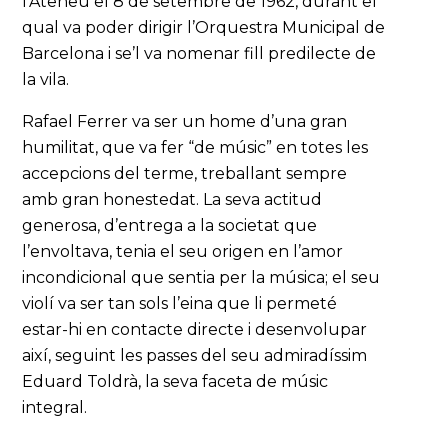
l'Ateneu el 8 de setembre de 1962, durant el
qual va poder dirigir l’Orquestra Municipal de
Barcelona i se’l va nomenar fill predilecte de
la vila.
Rafael Ferrer va ser un home d’una gran
humilitat, que va fer “de músic” en totes les
accepcions del terme, treballant sempre
amb gran honestedat. La seva actitud
generosa, d’entrega a la societat que
l’envoltava, tenia el seu origen en l’amor
incondicional que sentia per la música; el seu
violí va ser tan sols l’eina que li permeté
estar-hi en contacte directe i desenvolupar
així, seguint les passes del seu admiradíssim
Eduard Toldrà, la seva faceta de músic
integral.