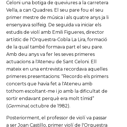
Celoni una botiga de queviures a la carretera
Vella, a can Quadres. El seu pare fou el seu
primer mestre de música i als quatre anys ja li
ensenyava solfeig. De seguida va iniciar els
estudis de violí amb Emili Figueres, director
artístic de l'Orquestra-Cobla La Lira, formació
de la qual també formava part el seu pare.
Amb deu anys va fer les seves primeres
actuacions a l'Ateneu de Sant Celoni. Ell
mateix en una entrevista recordava aquelles
primeres presentacions: “Recordo els primers
concerts que havia fet a l'Ateneu amb
tothom escoltant-me i jo amb la dificultat de
sortir endavant perquè era molt tímid”
(
Germinal
, octubre de 1982).
Posteriorment, el professor de violí va passar
a ser Joan Castillo, primer violí de l'Orquestra