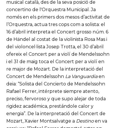
musical català, des de la seva posició de
concertino de l'Orquestra Municipal. Ja
només en els primers dos mesos d’activitat de
l’Orquestra, actua tres cops com a solista: el
16 d’abril interpreta el Concert grosso núm. 6
de Händel al costat de la violinista Rosa Mas i
del violoncel·lista Josep Trotta, el 30 d’abril
ofereix el Concert per a violí de Mendelssohn
i el 31 de maig toca el Concert per a violí en
re major de Mozart. De la interpretació del
Concert de Mendelssohn
La Vanguardia
en
deia: “Solista del Concierto de Mendelssohn
Rafael Ferrer, intérprete siempre atento,
preciso, fervoroso y que supo alejar de toda
rigidez académica, prestándole calor y
energia”. De la interpretació del Concert de
Mozart, Xavier Montsalvatge a
Destino
en va