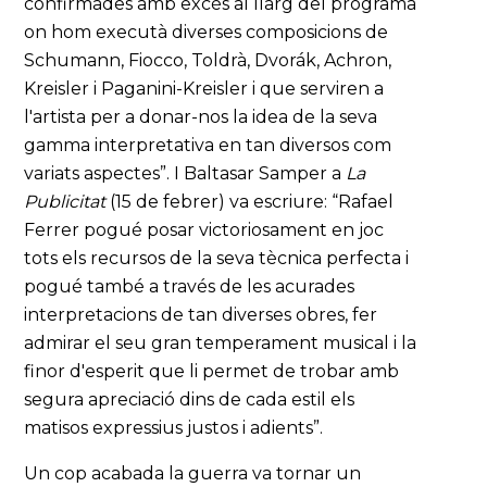
confirmades amb excés al llarg del programa
on hom executà diverses composicions de
Schumann, Fiocco, Toldrà, Dvorák, Achron,
Kreisler i Paganini-Kreisler i que serviren a
l'artista per a donar-nos la idea de la seva
gamma interpretativa en tan diversos com
variats aspectes”. I Baltasar Samper a
La
Publicitat
(15 de febrer) va escriure: “Rafael
Ferrer pogué posar victoriosament en joc
tots els recursos de la seva tècnica perfecta i
pogué també a través de les acurades
interpretacions de tan diverses obres, fer
admirar el seu gran temperament musical i la
finor d'esperit que li permet de trobar amb
segura apreciació dins de cada estil els
matisos expressius justos i adients”.
Un cop acabada la guerra va tornar un