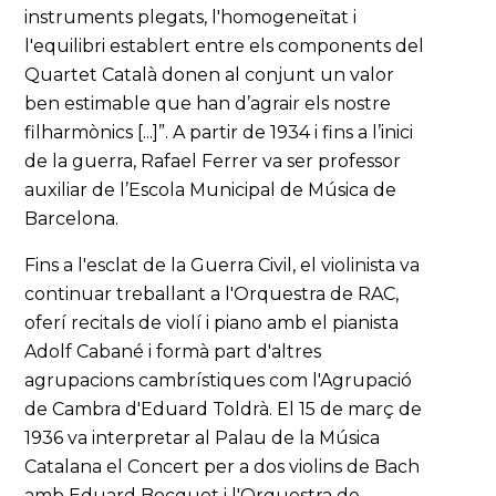
instruments plegats, l'homogeneïtat i
l'equilibri establert entre els components del
Quartet Català donen al conjunt un valor
ben estimable que han d’agrair els nostre
filharmònics [...]”. A partir de 1934 i fins a l’inici
de la guerra, Rafael Ferrer va ser professor
auxiliar de l’Escola Municipal de Música de
Barcelona.
Fins a l'esclat de la Guerra Civil, el violinista va
continuar treballant a l'Orquestra de RAC,
oferí recitals de violí i piano amb el pianista
Adolf Cabané i formà part d'altres
agrupacions cambrístiques com l'Agrupació
de Cambra d'Eduard Toldrà. El 15 de març de
1936 va interpretar al Palau de la Música
Catalana el Concert per a dos violins de Bach
amb Eduard Bocquet i l'Orquestra de