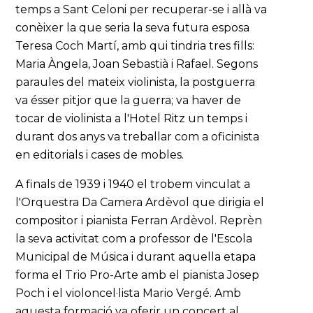
temps a Sant Celoni per recuperar-se i allà va
conèixer la que seria la seva futura esposa
Teresa Coch Martí, amb qui tindria tres fills:
Maria Àngela, Joan Sebastià i Rafael. Segons
paraules del mateix violinista, la postguerra
va ésser pitjor que la guerra; va haver de
tocar de violinista a l'Hotel Ritz un temps i
durant dos anys va treballar com a oficinista
en editorials i cases de mobles.
A finals de 1939 i 1940 el trobem vinculat a
l'Orquestra Da Camera Ardèvol que dirigia el
compositor i pianista Ferran Ardèvol. Reprèn
la seva activitat com a professor de l'Escola
Municipal de Música i durant aquella etapa
forma el Trio Pro-Arte amb el pianista Josep
Poch i el violoncel·lista Mario Vergé. Amb
aquesta formació va oferir un concert al