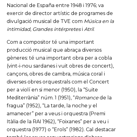
Nacional de España entre 1948 i 1976; va
exercir de director artístic de programes de
divulgació musical de TVE com
Música en la
intimidad
,
Grandes intérpretes
i
Atril
.
Com a compositor té una important
producció musical que abraça diversos
gèneres: té una important obra per a cobla
(vint-i-nou sardanes i vuit obres de concert),
cançons, obres de cambra, música coral i
diverses obres orquestrals com el Concert
per a violí en si menor (1950), la “Suite
Mediterrània” núm. 1 (1951), “
Romance
de la
fragua” (1952), “La tarde, la noche y el
amanecer” per a veus i orquestra (Premi
Itàlia de la RAI 1962), “Foixanes” per a veu i
orquestra (1977) o “Erols” (1982). Cal destacar