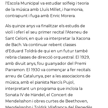
l'Escola Municipal va estudiar solfeig i teoria
de la música amb Lluís Millet, i harmonia,
contrapunt i fuga amb Enric Morera.
Als quinze anys va finalitzar els estudis de
violí i oferí el seu primer recital l'Ateneu de
Sant Celoni, en què va interpretar la Xacona
de Bach. Va continuar rebent classes
d'Eduard Toldrà de qui en un futur també
rebria classes de direcció orquestral. El 1929,
amb divuit anys, fou guanyador del Premi
Parramon. El 1930 va començar a fer recitals
arreu de Catalunya, per a les associacions de
música, amb el pianista Narcís Pujol,
interpretant un programa que incloïa la
Sonata IV de Händel, el Concert de
Mendelsshon i obres curtes de Beethoven,
Mendelssohn i Toldrà: Vilafranca del Penedès,