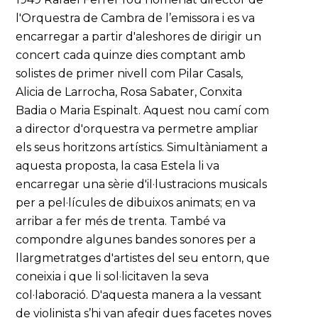
l'Orquestra de Cambra de l’emissora i es va
encarregar a partir d'aleshores de dirigir un
concert cada quinze dies comptant amb
solistes de primer nivell com Pilar Casals,
Alicia de Larrocha, Rosa Sabater, Conxita
Badia o Maria Espinalt. Aquest nou camí com
a director d'orquestra va permetre ampliar
els seus horitzons artístics. Simultàniament a
aquesta proposta, la casa Estela li va
encarregar una sèrie d'il·lustracions musicals
per a pel·lícules de dibuixos animats; en va
arribar a fer més de trenta. També va
compondre algunes bandes sonores per a
llargmetratges d'artistes del seu entorn, que
coneixia i que li sol·licitaven la seva
col·laboració. D'aquesta manera a la vessant
de violinista s’hi van afegir dues facetes noves