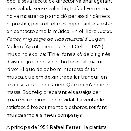
poc la seva faceta de director va anar agafant
més volada sense voler-ho; Rafael Ferrer mai
no va mostrar cap ambició per assolir càrrecs
ni prestigi, per a ell el més important era estar
en contacte amb la música. En el llibre
Rafael
Ferrer, mig segle de vida musical
d'Eugeni
Molero (Ajuntament de Sant Celoni, 1975), el
músic ho explica: “En el fons això de dirigir és
divisme i jo no ho soc ni ho he estat mai un
'divo'. El que de debò m'interessa és fer
música, que em deixin treballar tranquil en
les coses que em plauen. Que no m'amoïnin
massa. Soc feliç preparant els assaigs per
quan ve un director convidat. La veritable
satisfacció l'experimento aleshores, tot fent
música amb els meus companys”.
A principis de 1954 Rafael Ferrer i la pianista