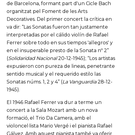
de Barcelona, formant part d'un Cicle Bach
organitzat pel Foment de les Arts
Decoratives. Del primer concert la crítica en
va dir: “Las Sonatas fueron tan justamente
interpretadas por el cálido violín de Rafael
Ferrer sobre todo en sus tiempos 'allegros' y
en el insuperable presto de la Sonata nº 2”
(
Solidaridad Nacional
20-12-1945); “Los artistas
expusieron con pureza de lineas, penetrante
sentido musical y el requerido estilo las
Sonatas núms. 1, 2 y 4” (
La Vanguardia
28-12-
1945).
El 1946 Rafael Ferrer va dur a terme un
concert a la Sala Mozart amb un nova
formació, el Trio Da Camera, amb el
violoncel·lista Mario Vergé i el pianista Rafael
Gálvez. Amb aquest pianista també va oferir