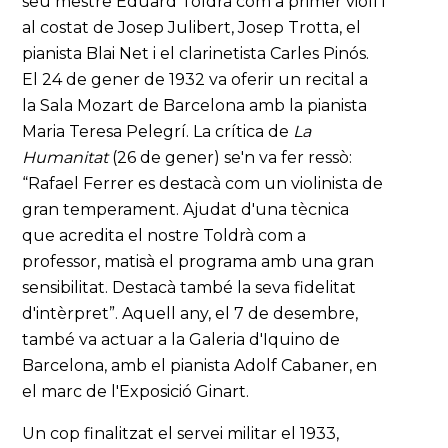
seu mestre Eduard Toldrà com a primer violí i
al costat de Josep Julibert, Josep Trotta, el
pianista Blai Net i el clarinetista Carles Pinós.
El 24 de gener de 1932 va oferir un recital a
la Sala Mozart de Barcelona amb la pianista
Maria Teresa Pelegrí. La crítica de
La
Humanitat
(26 de gener) se'n va fer ressò:
“Rafael Ferrer es destacà com un violinista de
gran temperament. Ajudat d'una tècnica
que acredita el nostre Toldrà com a
professor, matisà el programa amb una gran
sensibilitat. Destacà també la seva fidelitat
d'intèrpret”. Aquell any, el 7 de desembre,
també va actuar a la Galeria d'Iquino de
Barcelona, amb el pianista Adolf Cabaner, en
el marc de l'Exposició Ginart.
Un cop finalitzat el servei militar el 1933,