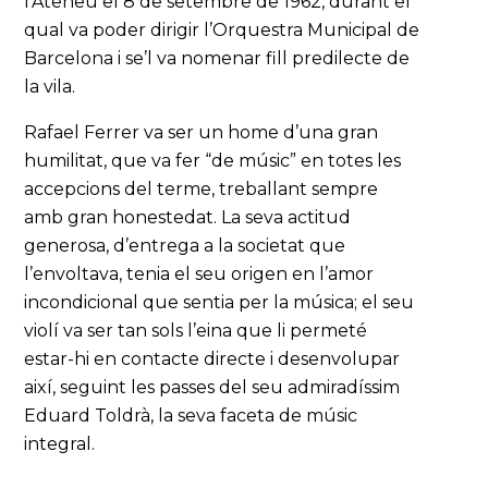
l'Ateneu el 8 de setembre de 1962, durant el
qual va poder dirigir l’Orquestra Municipal de
Barcelona i se’l va nomenar fill predilecte de
la vila.
Rafael Ferrer va ser un home d’una gran
humilitat, que va fer “de músic” en totes les
accepcions del terme, treballant sempre
amb gran honestedat. La seva actitud
generosa, d’entrega a la societat que
l’envoltava, tenia el seu origen en l’amor
incondicional que sentia per la música; el seu
violí va ser tan sols l’eina que li permeté
estar-hi en contacte directe i desenvolupar
així, seguint les passes del seu admiradíssim
Eduard Toldrà, la seva faceta de músic
integral.