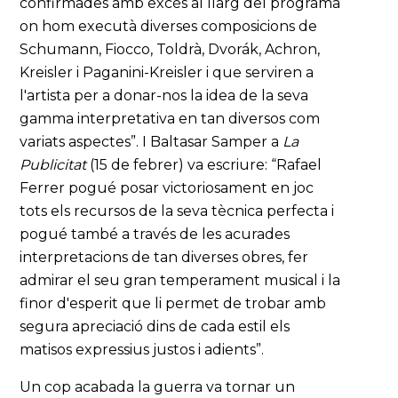
confirmades amb excés al llarg del programa
on hom executà diverses composicions de
Schumann, Fiocco, Toldrà, Dvorák, Achron,
Kreisler i Paganini-Kreisler i que serviren a
l'artista per a donar-nos la idea de la seva
gamma interpretativa en tan diversos com
variats aspectes”. I Baltasar Samper a
La
Publicitat
(15 de febrer) va escriure: “Rafael
Ferrer pogué posar victoriosament en joc
tots els recursos de la seva tècnica perfecta i
pogué també a través de les acurades
interpretacions de tan diverses obres, fer
admirar el seu gran temperament musical i la
finor d'esperit que li permet de trobar amb
segura apreciació dins de cada estil els
matisos expressius justos i adients”.
Un cop acabada la guerra va tornar un