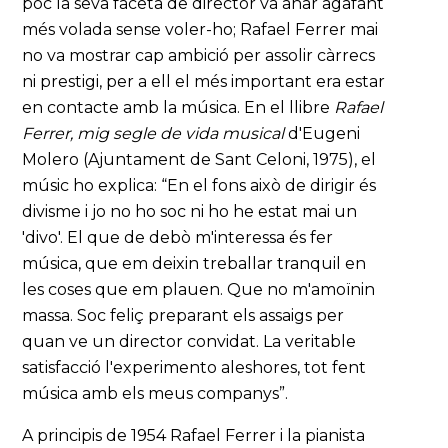
poc la seva faceta de director va anar agafant
més volada sense voler-ho; Rafael Ferrer mai
no va mostrar cap ambició per assolir càrrecs
ni prestigi, per a ell el més important era estar
en contacte amb la música. En el llibre
Rafael
Ferrer, mig segle de vida musical
d'Eugeni
Molero (Ajuntament de Sant Celoni, 1975), el
músic ho explica: “En el fons això de dirigir és
divisme i jo no ho soc ni ho he estat mai un
'divo'. El que de debò m'interessa és fer
música, que em deixin treballar tranquil en
les coses que em plauen. Que no m'amoïnin
massa. Soc feliç preparant els assaigs per
quan ve un director convidat. La veritable
satisfacció l'experimento aleshores, tot fent
música amb els meus companys”.
A principis de 1954 Rafael Ferrer i la pianista