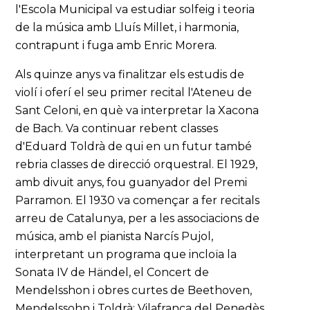
l'Escola Municipal va estudiar solfeig i teoria
de la música amb Lluís Millet, i harmonia,
contrapunt i fuga amb Enric Morera.
Als quinze anys va finalitzar els estudis de
violí i oferí el seu primer recital l'Ateneu de
Sant Celoni, en què va interpretar la Xacona
de Bach. Va continuar rebent classes
d'Eduard Toldrà de qui en un futur també
rebria classes de direcció orquestral. El 1929,
amb divuit anys, fou guanyador del Premi
Parramon. El 1930 va començar a fer recitals
arreu de Catalunya, per a les associacions de
música, amb el pianista Narcís Pujol,
interpretant un programa que incloïa la
Sonata IV de Händel, el Concert de
Mendelsshon i obres curtes de Beethoven,
Mendelssohn i Toldrà: Vilafranca del Penedès,