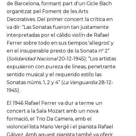
de Barcelona, formant part d'un Cicle Bach
organitzat pel Foment de les Arts
Decoratives. Del primer concert la crítica en
va dir: “Las Sonatas fueron tan justamente
interpretadas por el cálido violín de Rafael
Ferrer sobre todo en sus tiempos 'allegros' y
en el insuperable presto de la Sonata nº 2”
(
Solidaridad Nacional
20-12-1945); “Los artistas
expusieron con pureza de lineas, penetrante
sentido musical y el requerido estilo las
Sonatas núms. 1, 2 y 4” (
La Vanguardia
28-12-
1945).
El 1946 Rafael Ferrer va dur a terme un
concert a la Sala Mozart amb un nova
formació, el Trio Da Camera, amb el
violoncel·lista Mario Vergé i el pianista Rafael
Gálvez. Amb aquest pianista també va oferir