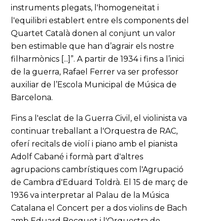
instruments plegats, l'homogeneïtat i
l'equilibri establert entre els components del
Quartet Català donen al conjunt un valor
ben estimable que han d’agrair els nostre
filharmònics [...]”. A partir de 1934 i fins a l’inici
de la guerra, Rafael Ferrer va ser professor
auxiliar de l’Escola Municipal de Música de
Barcelona.
Fins a l'esclat de la Guerra Civil, el violinista va
continuar treballant a l'Orquestra de RAC,
oferí recitals de violí i piano amb el pianista
Adolf Cabané i formà part d'altres
agrupacions cambrístiques com l'Agrupació
de Cambra d'Eduard Toldrà. El 15 de març de
1936 va interpretar al Palau de la Música
Catalana el Concert per a dos violins de Bach
amb Eduard Bocquet i l'Orquestra de