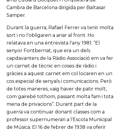
Cambra de Barcelona dirigida per Baltasar
Samper.
Durant la guerra, Rafael Ferrer va tenir molta
sort i no l'obligaren a anar al front. Ho
relatava en una entrevista l'any 1981: “El
senyor Fontbernat, que era un dels
capdavanters de la Ràdio Associació em va fer
un carnet de tècnic en coses de ràdio i
gràcies a aquest carnet em col·locaren en un
cos especial de senyals i comunicacions. Però
de totes maneres, vaig haver de patir molt,
com gairebé tothom, passant molta fam i tota
mena de privacions”. Durant part de la
guerra va continuar donant classes com a
professor supernumerari a l'Escola Municipal
de Música. El 16 de febrer de 1938 va oferir