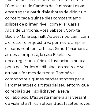
l'Orquestra de Cambra de l’emissora i es va
encarregar a partir d'aleshores de dirigir un
concert cada quinze dies comptant amb
solistes de primer nivell com Pilar Casals,
Alicia de Larrocha, Rosa Sabater, Conxita
Badia o Maria Espinalt. Aquest nou camí com
a director d'orquestra va permetre ampliar
els seus horitzons artístics. Simultàniament a
aquesta proposta, la casa Estela li va
encarregar una sèrie d'il·lustracions musicals
per a pel·lícules de dibuixos animats; en va
arribar a fer més de trenta. També va
compondre algunes bandes sonores per a
llargmetratges d'artistes del seu entorn, que
coneixia i que li sol·licitaven la seva
col·laboració. D'aquesta manera a la vessant
de violinista s’hi van afegir dues facetes noves