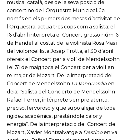
musical català, des de la seva posició de
concertino de l'Orquestra Municipal. Ja
només en els primers dos mesos d’activitat de
l’Orquestra, actua tres cops com a solista: el
16 d’abril interpreta el Concert grosso núm. 6
de Händel al costat de la violinista Rosa Mas i
del violoncel·lista Josep Trotta, el 30 d’abril
ofereix el Concert per a violí de Mendelssohn
i el 31 de maig toca el Concert per a violí en
re major de Mozart. De la interpretació del
Concert de Mendelssohn
La Vanguardia
en
deia: “Solista del Concierto de Mendelssohn
Rafael Ferrer, intérprete siempre atento,
preciso, fervoroso y que supo alejar de toda
rigidez académica, prestándole calor y
energia”. De la interpretació del Concert de
Mozart, Xavier Montsalvatge a
Destino
en va