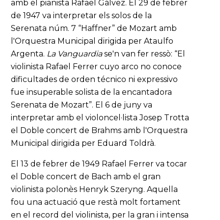
amb el pianista Rafael Gálvez. El 29 de febrer
de 1947 va interpretar els solos de la
Serenata núm. 7 “Haffner” de Mozart amb
l'Orquestra Municipal dirigida per Ataulfo
Argenta.
La Vanguardia
se'n van fer ressò: “El
violinista Rafael Ferrer cuyo arco no conoce
dificultades de orden técnico ni expressivo
fue insuperable solista de la encantadora
Serenata de Mozart”. El 6 de juny va
interpretar amb el violoncel·lista Josep Trotta
el Doble concert de Brahms amb l'Orquestra
Municipal dirigida per Eduard Toldrà.
El 13 de febrer de 1949 Rafael Ferrer va tocar
el Doble concert de Bach amb el gran
violinista polonès Henryk Szeryng. Aquella
fou una actuació que restà molt fortament
en el record del violinista, per la gran i intensa