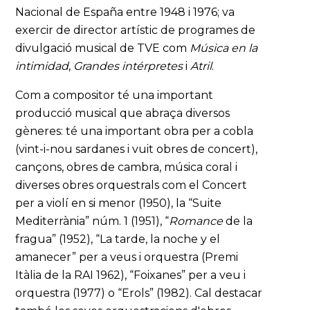
Nacional de España entre 1948 i 1976; va
exercir de director artístic de programes de
divulgació musical de TVE com
Música en la
intimidad
,
Grandes intérpretes
i
Atril
.
Com a compositor té una important
producció musical que abraça diversos
gèneres: té una important obra per a cobla
(vint-i-nou sardanes i vuit obres de concert),
cançons, obres de cambra, música coral i
diverses obres orquestrals com el Concert
per a violí en si menor (1950), la “Suite
Mediterrània” núm. 1 (1951), “
Romance
de la
fragua” (1952), “La tarde, la noche y el
amanecer” per a veus i orquestra (Premi
Itàlia de la RAI 1962), “Foixanes” per a veu i
orquestra (1977) o “Erols” (1982). Cal destacar