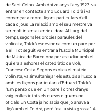
de Sant Celoni. Amb dotze anys, l'any 1923, va
entrar en contacte amb Eduard Toldrà i va
començar a rebre lliçons particulars d'ell
cada dijous. La relació amb el seu mestre va
ser molt intensa i enriquidora. Al llarg del
temps, segons les pròpies paraules del
violinista, Toldrà esdevindria com un pare per
a ell. Tot seguit va entrar a l'Escola Municipal
de Música de Barcelona per estudiar amb el
qui era aleshores el catedràtic de violí,
Francesc Costa. Segons explica el mateix
violinista, va simultaniejar els estudis a l'Escola
amb les lliçons particulars d'Eduard Toldrà:
“Em penso que en un parell o tres d'anys
vaig enllestir tots els cursos diguem-ne
oficials. En Costa ja ho sabia que jo anava a
lliçó amb el Toldrà, però feia la vista grossa”. A