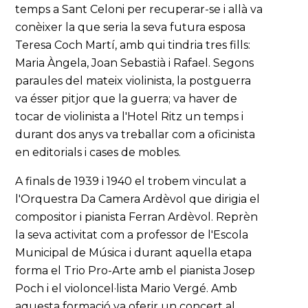
temps a Sant Celoni per recuperar-se i allà va
conèixer la que seria la seva futura esposa
Teresa Coch Martí, amb qui tindria tres fills:
Maria Àngela, Joan Sebastià i Rafael. Segons
paraules del mateix violinista, la postguerra
va ésser pitjor que la guerra; va haver de
tocar de violinista a l'Hotel Ritz un temps i
durant dos anys va treballar com a oficinista
en editorials i cases de mobles.
A finals de 1939 i 1940 el trobem vinculat a
l'Orquestra Da Camera Ardèvol que dirigia el
compositor i pianista Ferran Ardèvol. Reprèn
la seva activitat com a professor de l'Escola
Municipal de Música i durant aquella etapa
forma el Trio Pro-Arte amb el pianista Josep
Poch i el violoncel·lista Mario Vergé. Amb
aquesta formació va oferir un concert al