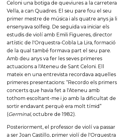
Celoni una botiga de queviures a la carretera
Vella, a can Quadres. El seu pare fou el seu
primer mestre de música i als quatre anys ja li
ensenyava solfeig. De seguida va iniciar els
estudis de violí amb Emili Figueres, director
artístic de l'Orquestra-Cobla La Lira, formació
de la qual també formava part el seu pare.
Amb deu anys va fer les seves primeres
actuacions a l'Ateneu de Sant Celoni. Ell
mateix en una entrevista recordava aquelles
primeres presentacions: “Recordo els primers
concerts que havia fet a l'Ateneu amb
tothom escoltant-me i jo amb la dificultat de
sortir endavant perquè era molt tímid”
(
Germinal
, octubre de 1982).
Posteriorment, el professor de violí va passar
a ser Joan Castillo, primer violí de l'Orquestra