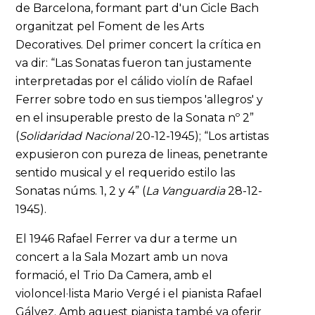
de Barcelona, formant part d'un Cicle Bach
organitzat pel Foment de les Arts
Decoratives. Del primer concert la crítica en
va dir: “Las Sonatas fueron tan justamente
interpretadas por el cálido violín de Rafael
Ferrer sobre todo en sus tiempos 'allegros' y
en el insuperable presto de la Sonata nº 2”
(
Solidaridad Nacional
20-12-1945); “Los artistas
expusieron con pureza de lineas, penetrante
sentido musical y el requerido estilo las
Sonatas núms. 1, 2 y 4” (
La Vanguardia
28-12-
1945).
El 1946 Rafael Ferrer va dur a terme un
concert a la Sala Mozart amb un nova
formació, el Trio Da Camera, amb el
violoncel·lista Mario Vergé i el pianista Rafael
Gálvez. Amb aquest pianista també va oferir