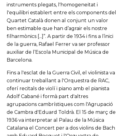
instruments plegats, l'homogeneïtat i
l'equilibri establert entre els components del
Quartet Català donen al conjunt un valor
ben estimable que han d’agrair els nostre
filharmònics [...]”. A partir de 1934 i fins a l’inici
de la guerra, Rafael Ferrer va ser professor
auxiliar de l’Escola Municipal de Música de
Barcelona.
Fins a l'esclat de la Guerra Civil, el violinista va
continuar treballant a l'Orquestra de RAC,
oferí recitals de violí i piano amb el pianista
Adolf Cabané i formà part d'altres
agrupacions cambrístiques com l'Agrupació
de Cambra d'Eduard Toldrà. El 15 de març de
1936 va interpretar al Palau de la Música
Catalana el Concert per a dos violins de Bach
amb Eduard Bocquet i l'Orquestra de