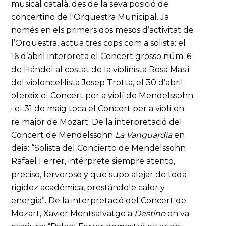
musical català, des de la seva posició de
concertino de l'Orquestra Municipal. Ja
només en els primers dos mesos d’activitat de
l’Orquestra, actua tres cops com a solista: el
16 d’abril interpreta el Concert grosso núm. 6
de Händel al costat de la violinista Rosa Mas i
del violoncel·lista Josep Trotta, el 30 d’abril
ofereix el Concert per a violí de Mendelssohn
i el 31 de maig toca el Concert per a violí en
re major de Mozart. De la interpretació del
Concert de Mendelssohn
La Vanguardia
en
deia: “Solista del Concierto de Mendelssohn
Rafael Ferrer, intérprete siempre atento,
preciso, fervoroso y que supo alejar de toda
rigidez académica, prestándole calor y
energia”. De la interpretació del Concert de
Mozart, Xavier Montsalvatge a
Destino
en va