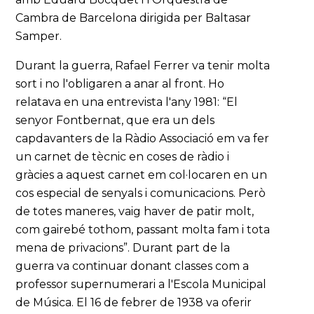
Cambra de Barcelona dirigida per Baltasar
Samper.
Durant la guerra, Rafael Ferrer va tenir molta
sort i no l'obligaren a anar al front. Ho
relatava en una entrevista l'any 1981: “El
senyor Fontbernat, que era un dels
capdavanters de la Ràdio Associació em va fer
un carnet de tècnic en coses de ràdio i
gràcies a aquest carnet em col·locaren en un
cos especial de senyals i comunicacions. Però
de totes maneres, vaig haver de patir molt,
com gairebé tothom, passant molta fam i tota
mena de privacions”. Durant part de la
guerra va continuar donant classes com a
professor supernumerari a l'Escola Municipal
de Música. El 16 de febrer de 1938 va oferir