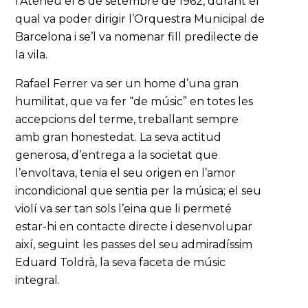
l'Ateneu el 8 de setembre de 1962, durant el
qual va poder dirigir l’Orquestra Municipal de
Barcelona i se’l va nomenar fill predilecte de
la vila.
Rafael Ferrer va ser un home d’una gran
humilitat, que va fer “de músic” en totes les
accepcions del terme, treballant sempre
amb gran honestedat. La seva actitud
generosa, d’entrega a la societat que
l’envoltava, tenia el seu origen en l’amor
incondicional que sentia per la música; el seu
violí va ser tan sols l’eina que li permeté
estar-hi en contacte directe i desenvolupar
així, seguint les passes del seu admiradíssim
Eduard Toldrà, la seva faceta de músic
integral.