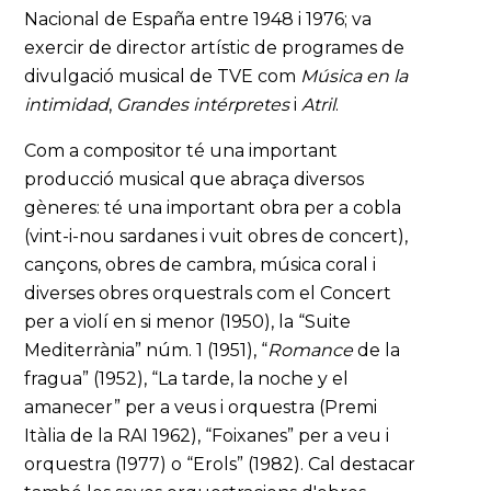
Nacional de España entre 1948 i 1976; va
exercir de director artístic de programes de
divulgació musical de TVE com
Música en la
intimidad
,
Grandes intérpretes
i
Atril
.
Com a compositor té una important
producció musical que abraça diversos
gèneres: té una important obra per a cobla
(vint-i-nou sardanes i vuit obres de concert),
cançons, obres de cambra, música coral i
diverses obres orquestrals com el Concert
per a violí en si menor (1950), la “Suite
Mediterrània” núm. 1 (1951), “
Romance
de la
fragua” (1952), “La tarde, la noche y el
amanecer” per a veus i orquestra (Premi
Itàlia de la RAI 1962), “Foixanes” per a veu i
orquestra (1977) o “Erols” (1982). Cal destacar