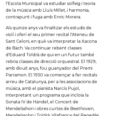
l'Escola Municipal va estudiar solfeig i teoria
de la música amb Lluís Millet, i harmonia,
contrapunt i fuga amb Enric Morera.
Als quinze anys va finalitzar els estudis de
violí i oferí el seu primer recital l'Ateneu de
Sant Celoni, en què va interpretar la Xacona
de Bach. Va continuar rebent classes
d'Eduard Toldrà de qui en un futur també
rebria classes de direcció orquestral. El 1929,
amb divuit anys, fou guanyador del Premi
Parramon. El 1930 va començar a fer recitals
arreu de Catalunya, per a les associacions de
música, amb el pianista Narcís Pujol,
interpretant un programa que incloïa la
Sonata IV de Händel, el Concert de
Mendelsshon i obres curtes de Beethoven,
Mendelssohn i Toldrà: Vilafranca del Penedès,