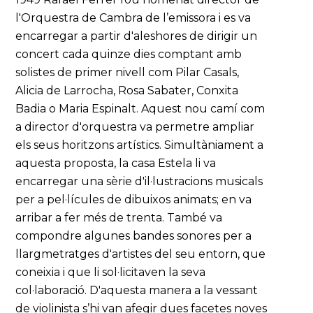
l'Orquestra de Cambra de l’emissora i es va
encarregar a partir d'aleshores de dirigir un
concert cada quinze dies comptant amb
solistes de primer nivell com Pilar Casals,
Alicia de Larrocha, Rosa Sabater, Conxita
Badia o Maria Espinalt. Aquest nou camí com
a director d'orquestra va permetre ampliar
els seus horitzons artístics. Simultàniament a
aquesta proposta, la casa Estela li va
encarregar una sèrie d'il·lustracions musicals
per a pel·lícules de dibuixos animats; en va
arribar a fer més de trenta. També va
compondre algunes bandes sonores per a
llargmetratges d'artistes del seu entorn, que
coneixia i que li sol·licitaven la seva
col·laboració. D'aquesta manera a la vessant
de violinista s’hi van afegir dues facetes noves