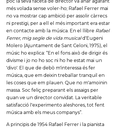
poc la seva faceta de director va anar agafant
més volada sense voler-ho; Rafael Ferrer mai
no va mostrar cap ambició per assolir càrrecs
ni prestigi, per a ell el més important era estar
en contacte amb la música. En el llibre
Rafael
Ferrer, mig segle de vida musical
d'Eugeni
Molero (Ajuntament de Sant Celoni, 1975), el
músic ho explica: “En el fons això de dirigir és
divisme i jo no ho soc ni ho he estat mai un
'divo'. El que de debò m'interessa és fer
música, que em deixin treballar tranquil en
les coses que em plauen. Que no m'amoïnin
massa. Soc feliç preparant els assaigs per
quan ve un director convidat. La veritable
satisfacció l'experimento aleshores, tot fent
música amb els meus companys”.
A principis de 1954 Rafael Ferrer i la pianista