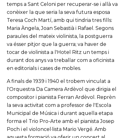
temps a Sant Celoni per recuperar-se i allà va
conèixer la que seria la seva futura esposa
Teresa Coch Martí, amb qui tindria tres fills:
Maria Àngela, Joan Sebastià i Rafael. Segons
paraules del mateix violinista, la postguerra
va ésser pitjor que la guerra; va haver de
tocar de violinista a l'Hotel Ritz un temps i
durant dos anys va treballar com a oficinista
en editorials i cases de mobles.
A finals de 1939 i 1940 el trobem vinculat a
l'Orquestra Da Camera Ardèvol que dirigia el
compositor i pianista Ferran Ardèvol. Reprèn
la seva activitat com a professor de l'Escola
Municipal de Música i durant aquella etapa
forma el Trio Pro-Arte amb el pianista Josep
Poch i el violoncel·lista Mario Vergé. Amb
aquesta formació va oferir un concert al