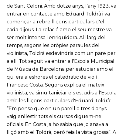
de Sant Celoni. Amb dotze anys, l'any 1923, va
entrar en contacte amb Eduard Toldrà i va
començar a rebre lliçons particulars d'ell
cada dijous. La relació amb el seu mestre va
ser molt intensa i enriquidora. Al llarg del
temps, segons les pròpies paraules del
violinista, Toldrà esdevindria com un pare per
a ell. Tot seguit va entrar a l'Escola Municipal
de Música de Barcelona per estudiar amb el
qui era aleshores el catedràtic de violí,
Francesc Costa. Segons explica el mateix
violinista, va simultaniejar els estudis a l'Escola
amb les lliçons particulars d'Eduard Toldrà:
“Em penso que en un parell o tres d'anys
vaig enllestir tots els cursos diguem-ne
oficials. En Costa ja ho sabia que jo anava a
lliçó amb el Toldrà, però feia la vista grossa”. A