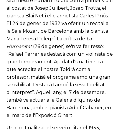
seu mestre Eduard Toldrà com a primer violí i
al costat de Josep Julibert, Josep Trotta, el
pianista Blai Net i el clarinetista Carles Pinós.
El 24 de gener de 1932 va oferir un recital a
la Sala Mozart de Barcelona amb la pianista
Maria Teresa Pelegrí. La crítica de
La
Humanitat
(26 de gener) se'n va fer ressò:
“Rafael Ferrer es destacà com un violinista de
gran temperament. Ajudat d'una tècnica
que acredita el nostre Toldrà com a
professor, matisà el programa amb una gran
sensibilitat. Destacà també la seva fidelitat
d'intèrpret”. Aquell any, el 7 de desembre,
també va actuar a la Galeria d'Iquino de
Barcelona, amb el pianista Adolf Cabaner, en
el marc de l'Exposició Ginart.
Un cop finalitzat el servei militar el 1933,