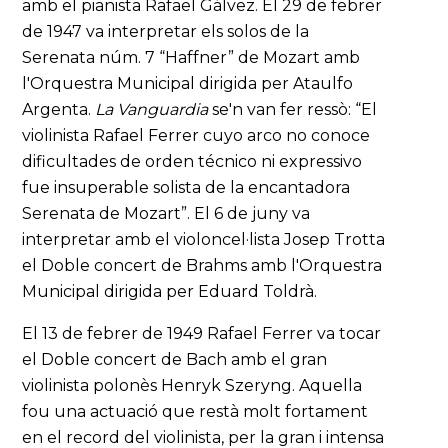
amb el pianista Rafael Gálvez. El 29 de febrer
de 1947 va interpretar els solos de la
Serenata núm. 7 “Haffner” de Mozart amb
l'Orquestra Municipal dirigida per Ataulfo
Argenta.
La Vanguardia
se'n van fer ressò: “El
violinista Rafael Ferrer cuyo arco no conoce
dificultades de orden técnico ni expressivo
fue insuperable solista de la encantadora
Serenata de Mozart”. El 6 de juny va
interpretar amb el violoncel·lista Josep Trotta
el Doble concert de Brahms amb l'Orquestra
Municipal dirigida per Eduard Toldrà.
El 13 de febrer de 1949 Rafael Ferrer va tocar
el Doble concert de Bach amb el gran
violinista polonès Henryk Szeryng. Aquella
fou una actuació que restà molt fortament
en el record del violinista, per la gran i intensa