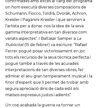
confirmades amb excés al llarg del programa
on hom executà diverses composicions de
Schumann, Fiocco, Toldrà, Dvorák, Achron,
Kreisler i Paganini-Kreisler i que serviren a
l'artista per a donar-nos la idea de la seva
gamma interpretativa en tan diversos com
variats aspectes”. I Baltasar Samper a
La
Publicitat
(15 de febrer) va escriure: “Rafael
Ferrer pogué posar victoriosament en joc
tots els recursos de la seva tècnica perfecta i
pogué també a través de les acurades
interpretacions de tan diverses obres, fer
admirar el seu gran temperament musical i la
finor d'esperit que li permet de trobar amb
segura apreciació dins de cada estil els
matisos expressius justos i adients”.
Un cop acabada la guerra va tornar un