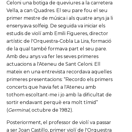
Celoni una botiga de queviures a la carretera
Vella, a can Quadres. El seu pare fou el seu
primer mestre de música i als quatre anys ja li
ensenyava solfeig. De seguida va iniciar els
estudis de violí amb Emili Figueres, director
artístic de l'Orquestra-Cobla La Lira, formació
de la qual també formava part el seu pare.
Amb deu anys va fer les seves primeres
actuacions a l'Ateneu de Sant Celoni. Ell
mateix en una entrevista recordava aquelles
primeres presentacions: “Recordo els primers
concerts que havia fet a l'Ateneu amb
tothom escoltant-me i jo amb la dificultat de
sortir endavant perquè era molt tímid”
(
Germinal
, octubre de 1982).
Posteriorment, el professor de violí va passar
a ser Joan Castillo, primer violí de l'Orquestra