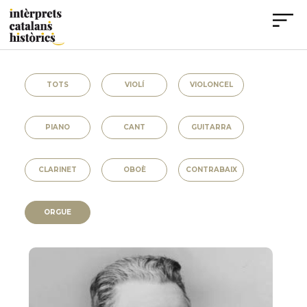
TOTS
VIOLÍ
VIOLONCEL
PIANO
CANT
GUITARRA
CLARINET
OBOÈ
CONTRABAIX
ORGUE