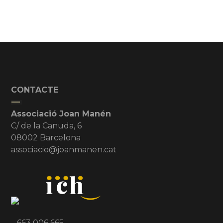
CONTACTE
Associació Joan Manén
C/ de la Canuda, 6
08002 Barcelona
associacio@joanmanen.cat
663 006 665