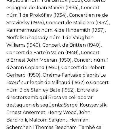
Rapsòdia núm. 1 de Bartók (1933), Concerto
espagnol de Joan Manén (1934), Concert
núm. 1 de Prokófiev (1934), Concert en re de
Stravinsky (1935), Concert de Malipiero (1937),
Kammermusik núm. 4 de Hindemith (1937),
Norfolk Rhapsody núm. 1 de Vaughan
Williams (1940), Concert de Britten (1940),
Concert de Fartein Valen (1948), Concert
d'Ernest John Moeran (1950), Concert núm. 1
d'Aaron Copland (1950), Concert de Robert
Gerhard (1950), Cinéma-Fantaisie d'après Le
Bœuf sur le toit de Milhaud (1952) o Concert
núm. 3 de Stanley Bate (1952). Entre els
directors amb qui Brosa va col·laborar
destaquen els següents: Sergei Koussevistki,
Ernest Ansermet, Henry Wood, John
Barbirolli, Malcom Sargent, Herman
Scherchen i Thomas Beecham. També cal