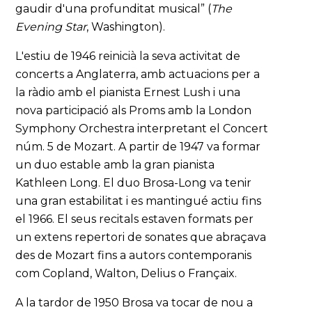
gaudir d'una profunditat musical” (
The
Evening Star
, Washington).
L'estiu de 1946 reinicià la seva activitat de
concerts a Anglaterra, amb actuacions per a
la ràdio amb el pianista Ernest Lush i una
nova participació als Proms amb la London
Symphony Orchestra interpretant el Concert
núm. 5 de Mozart. A partir de 1947 va formar
un duo estable amb la gran pianista
Kathleen Long. El duo Brosa-Long va tenir
una gran estabilitat i es mantingué actiu fins
el 1966. El seus recitals estaven formats per
un extens repertori de sonates que abraçava
des de Mozart fins a autors contemporanis
com Copland, Walton, Delius o Françaix.
A la tardor de 1950 Brosa va tocar de nou a