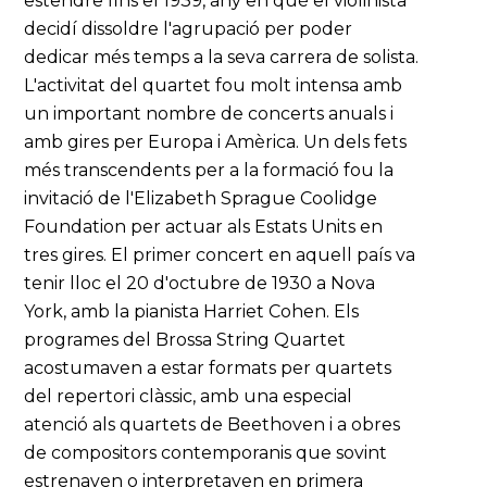
estendre fins el 1939, any en què el violinista
decidí dissoldre l'agrupació per poder
dedicar més temps a la seva carrera de solista.
L'activitat del quartet fou molt intensa amb
un important nombre de concerts anuals i
amb gires per Europa i Amèrica. Un dels fets
més transcendents per a la formació fou la
invitació de l'Elizabeth Sprague Coolidge
Foundation per actuar als Estats Units en
tres gires. El primer concert en aquell país va
tenir lloc el 20 d'octubre de 1930 a Nova
York, amb la pianista Harriet Cohen. Els
programes del Brossa String Quartet
acostumaven a estar formats per quartets
del repertori clàssic, amb una especial
atenció als quartets de Beethoven i a obres
de compositors contemporanis que sovint
estrenaven o interpretaven en primera