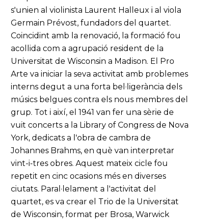
s'unien al violinista Laurent Halleux i al viola
Germain Prévost, fundadors del quartet.
Coincidint amb la renovació, la formació fou
acollida com a agrupació resident de la
Universitat de Wisconsin a Madison. El Pro
Arte va iniciar la seva activitat amb problemes
interns degut a una forta bel·ligerància dels
músics belgues contra els nous membres del
grup. Tot i així, el 1941 van fer una sèrie de
vuit concerts a la Library of Congress de Nova
York, dedicats a l'obra de cambra de
Johannes Brahms, en què van interpretar
vint-i-tres obres. Aquest mateix cicle fou
repetit en cinc ocasions més en diverses
ciutats. Paral·lelament a l'activitat del
quartet, es va crear el Trio de la Universitat
de Wisconsin, format per Brosa, Warwick