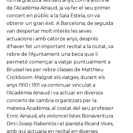
forma gratuïta. Als deu anys, com a alumne
de l'Acadèmia Ainaud, ja va fer el seu primer
concert en públic a la Sala Estela, on va
obtenir un gran èxit. A Barcelona, de seguida
van despertar molt interès les seves
actuacions i amb catorze anys, després
d'haver fet un important recital a la ciutat, va
rebre de l'Ajuntament una beca que li
permeté començar a viatjar puntualment a
Brussel·les per rebre classes de Matthieu
Crickboom. Malgrat els viatges, durant els
anys 1910 i 1911 va continuar vinculat a
l'Acadèmia Ainaud i va actuar en diversos
concerts de cambra organitzats per la
mateixa Acadèmia, al costat del seu professor
Enric Ainaud, els violoncel·listes Bonaventura
Dini i Josep Rabentós i el pianista Ricard Vives,
amb qui actuaria en recital en diverses