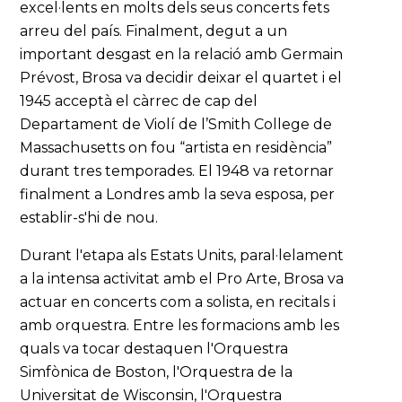
excel·lents en molts dels seus concerts fets
arreu del país. Finalment, degut a un
important desgast en la relació amb Germain
Prévost, Brosa va decidir deixar el quartet i el
1945 acceptà el càrrec de cap del
Departament de Violí de l’Smith College de
Massachusetts on fou “artista en residència”
durant tres temporades. El 1948 va retornar
finalment a Londres amb la seva esposa, per
establir-s'hi de nou.
Durant l'etapa als Estats Units, paral·lelament
a la intensa activitat amb el Pro Arte, Brosa va
actuar en concerts com a solista, en recitals i
amb orquestra. Entre les formacions amb les
quals va tocar destaquen l'Orquestra
Simfònica de Boston, l'Orquestra de la
Universitat de Wisconsin, l'Orquestra