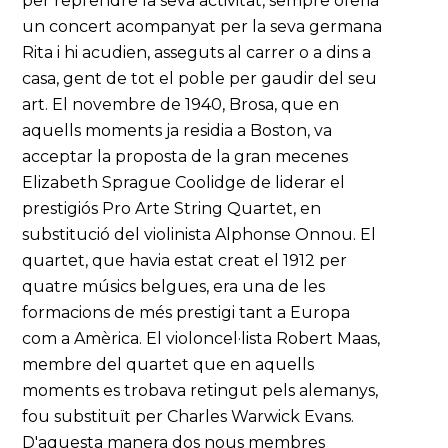
per reprendre la seva activitat, sempre oferia
un concert acompanyat per la seva germana
Rita i hi acudien, asseguts al carrer o a dins a
casa, gent de tot el poble per gaudir del seu
art. El novembre de 1940, Brosa, que en
aquells moments ja residia a Boston, va
acceptar la proposta de la gran mecenes
Elizabeth Sprague Coolidge de liderar el
prestigiós Pro Arte String Quartet, en
substitució del violinista Alphonse Onnou. El
quartet, que havia estat creat el 1912 per
quatre músics belgues, era una de les
formacions de més prestigi tant a Europa
com a Amèrica. El violoncel·lista Robert Maas,
membre del quartet que en aquells
moments es trobava retingut pels alemanys,
fou substituït per Charles Warwick Evans.
D'aquesta manera dos nous membres