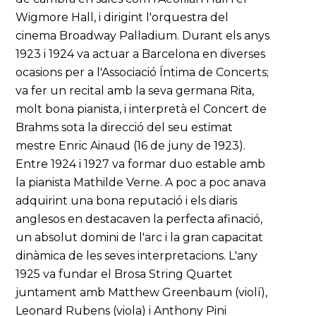
Wigmore Hall, i dirigint l'orquestra del
cinema Broadway Palladium. Durant els anys
1923 i 1924 va actuar a Barcelona en diverses
ocasions per a l'Associació Íntima de Concerts;
va fer un recital amb la seva germana Rita,
molt bona pianista, i interpretà el Concert de
Brahms sota la direcció del seu estimat
mestre Enric Ainaud (16 de juny de 1923).
Entre 1924 i 1927 va formar duo estable amb
la pianista Mathilde Verne. A poc a poc anava
adquirint una bona reputació i els diaris
anglesos en destacaven la perfecta afinació,
un absolut domini de l'arc i la gran capacitat
dinàmica de les seves interpretacions. L'any
1925 va fundar el Brosa String Quartet
juntament amb Matthew Greenbaum (violí),
Leonard Rubens (viola) i Anthony Pini