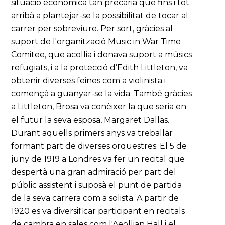
situació econòmica tan precària que fins i tot
arribà a plantejar-se la possibilitat de tocar al
carrer per sobreviure. Per sort, gràcies al
suport de l'organització Music in War Time
Comitee, que acollia i donava suport a músics
refugiats, i a la protecció d’Edith Littleton, va
obtenir diverses feines com a violinista i
començà a guanyar-se la vida. També gràcies
a Littleton, Brosa va conèixer la que seria en
el futur la seva esposa, Margaret Dallas.
Durant aquells primers anys va treballar
formant part de diverses orquestres. El 5 de
juny de 1919 a Londres va fer un recital que
despertà una gran admiració per part del
públic assistent i suposà el punt de partida
de la seva carrera com a solista. A partir de
1920 es va diversificar participant en recitals
de cambra en sales com l'Aeollian Hall i el