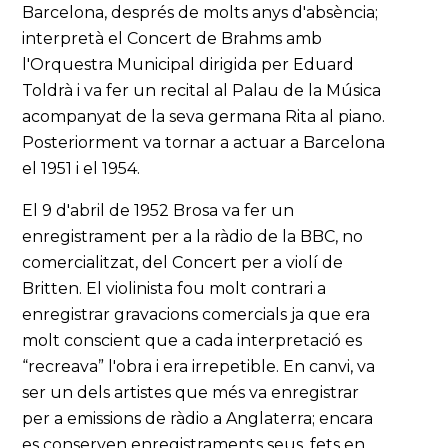
Barcelona, després de molts anys d'absència;
interpretà el Concert de Brahms amb
l'Orquestra Municipal dirigida per Eduard
Toldrà i va fer un recital al Palau de la Música
acompanyat de la seva germana Rita al piano.
Posteriorment va tornar a actuar a Barcelona
el 1951 i el 1954.
El 9 d'abril de 1952 Brosa va fer un
enregistrament per a la ràdio de la BBC, no
comercialitzat, del Concert per a violí de
Britten. El violinista fou molt contrari a
enregistrar gravacions comercials ja que era
molt conscient que a cada interpretació es
“recreava” l'obra i era irrepetible. En canvi, va
ser un dels artistes que més va enregistrar
per a emissions de ràdio a Anglaterra; encara
es conserven enregistraments seus, fets en