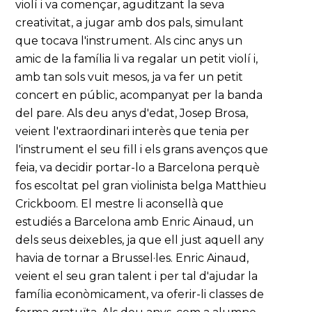
violí i va començar, aguditzant la seva
creativitat, a jugar amb dos pals, simulant
que tocava l'instrument. Als cinc anys un
amic de la família li va regalar un petit violí i,
amb tan sols vuit mesos, ja va fer un petit
concert en públic, acompanyat per la banda
del pare. Als deu anys d'edat, Josep Brosa,
veient l'extraordinari interès que tenia per
l'instrument el seu fill i els grans avenços que
feia, va decidir portar-lo a Barcelona perquè
fos escoltat pel gran violinista belga Matthieu
Crickboom. El mestre li aconsellà que
estudiés a Barcelona amb Enric Ainaud, un
dels seus deixebles, ja que ell just aquell any
havia de tornar a Brussel·les. Enric Ainaud,
veient el seu gran talent i per tal d'ajudar la
família econòmicament, va oferir-li classes de