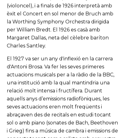
(violoncel), i a finals de 1926 interpretà amb
èxit el Concert en sol menor de Bruch amb
la Worthing Symphony Orchestra dirigida
per William Bredt. El 1926 es casà amb
Margaret Dallas, neta del cèlebre baríton
Charles Santley.
El 1927 va ser un any d'inflexió en la carrera
d'Antoni Brosa. Va fer les seves primeres
actuacions musicals per a la ràdio de la BBC,
una institució amb la qual mantindria una
relació molt intensa i fructífera. Durant
aquells anys d’emissions radiofòniques, les
seves actuacions eren molt freqüents i
abraçaven des de recitals en estudi tocant
sol o amb piano (sonates de Bach, Beethoven
i Grieg) fins a música de cambra i emissions de