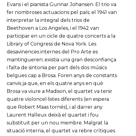
Evans i el pianista Gunnar Johansen. El trio va
fer nombroses actuacions pel país; el 1941 van
interpretar la integral dels trios de
Beethoven a Los Angeles, i el 1942 van
participar en un cicle de quatre concerts a la
Library of Congress de Nova York. Les
desavinences internes del Pro Arte es
mantingueren; existia una gran desconfiança
i falta de sintonia per part dels dos músics
belgues cap a Brosa. Foren anys de constants
canvis ja que, en els quatre anys en què
Brosa va viure a Madison, el quartet va tenir
quatre violoncel·listes diferents (en espera
que Robert Maas tornés), i al darrer any
Laurent Halleux deixà el quartet i fou
substituït per un nou membre. Malgrat la
situació interna, el quartet va rebre crítiques