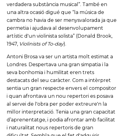
verdadera substància musical”. També en
una altra ocasió digué que “la música de
cambra no havia de ser menysvalorada ja que
permetia i ajudava al desenvolupament
artístic d'un violinista solista” (Donald Brook,
1947,
Violinists of To-day
).
Antoni Brosa va ser un artista molt estimat a
Londres. Despertava una gran simpatia i la
seva bonhomia i humilitat eren trets
destacats del seu caràcter. Com a intèrpret
sentia un gran respecte envers el compositor
i quan afrontava un nou repertori es posava
al servei de l'obra per poder extreure'n la
millor interpretació. Tenia una gran capacitat
d’aprenentatge, i podia afrontar amb facilitat
i naturalitat nous repertoris de gran
dificultat. Sembla que el fet d'adquirir