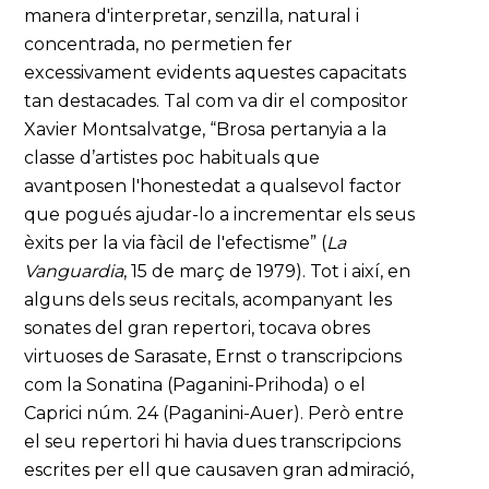
manera d'interpretar, senzilla, natural i
concentrada, no permetien fer
excessivament evidents aquestes capacitats
tan destacades. Tal com va dir el compositor
Xavier Montsalvatge, “Brosa pertanyia a la
classe d’artistes poc habituals que
avantposen l'honestedat a qualsevol factor
que pogués ajudar-lo a incrementar els seus
èxits per la via fàcil de l'efectisme” (
La
Vanguardia
, 15 de març de 1979). Tot i així, en
alguns dels seus recitals, acompanyant les
sonates del gran repertori, tocava obres
virtuoses de Sarasate, Ernst o transcripcions
com la Sonatina (Paganini-Prihoda) o el
Caprici núm. 24 (Paganini-Auer). Però entre
el seu repertori hi havia dues transcripcions
escrites per ell que causaven gran admiració,