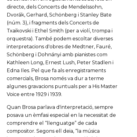
directe, dels Concerts de Mendelssohn,
Dvorák, Gerhard, Schönberg i Stanley Bate
(núm. 3), i fragments dels Concerts de
Txaikovski i Ethel Smith (per a violí, trompa i
orquestra). També podem escoltar diverses
interpretacions d'obres de Medtner, Fauré,
Schönberg i Dohnányi amb pianistes com
Kathleen Long, Ernest Lush, Peter Stadlen i
Edna Iles. Pel que fa als enregistraments
comercials, Brosa només va dur a terme
algunes gravacions puntuals per a His Master
Voice entre 1929 i 1939.
Quan Brosa parlava d'interpretació, sempre
posava un èmfasi especial en la necessitat de
comprendre el “llenguatge” de cada
compositor. Segons ell deia, “la música