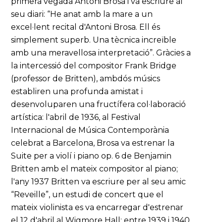
primera vegada Antoni Brosa i va escriure al
seu diari: “He anat amb la mare a un
excel·lent recital d'Antoni Brosa. Ell és
simplement superb. Una tècnica increïble
amb una meravellosa interpretació”. Gràcies a
la intercessió del compositor Frank Bridge
(professor de Britten), ambdós músics
establiren una profunda amistat i
desenvoluparen una fructífera col·laboració
artística: l'abril de 1936, al Festival
Internacional de Música Contemporània
celebrat a Barcelona, Brosa va estrenar la
Suite per a violí i piano op. 6 de Benjamin
Britten amb el mateix compositor al piano;
l'any 1937 Britten va escriure per al seu amic
“Reveille”, un estudi de concert que el
mateix violinista es va encarregar d'estrenar
el 12 d'abril al Wigmore Hall; entre 1939 i 1940