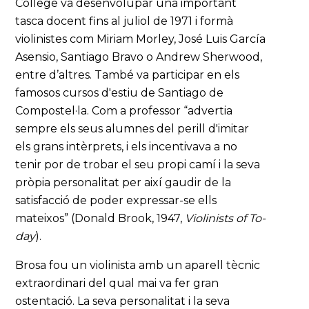
College va desenvolupar una important
tasca docent fins al juliol de 1971 i formà
violinistes com Miriam Morley, José Luis García
Asensio, Santiago Bravo o Andrew Sherwood,
entre d’altres. També va participar en els
famosos cursos d'estiu de Santiago de
Compostel·la. Com a professor “advertia
sempre els seus alumnes del perill d'imitar
els grans intèrprets, i els incentivava a no
tenir por de trobar el seu propi camí i la seva
pròpia personalitat per així gaudir de la
satisfacció de poder expressar-se ells
mateixos” (Donald Brook, 1947,
Violinists of To-
day
).
Brosa fou un violinista amb un aparell tècnic
extraordinari del qual mai va fer gran
ostentació. La seva personalitat i la seva