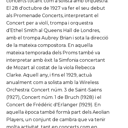
concerts tocant com a solista amb orquestra.
El 28 d'octubre de 1927 va fer el seu debut
als Promenade Concerts, interpretant el
Concert per a violí, trompa i orquestra
d’Ethel Smith al Queens Hall de Londres,
amb el trompa Aubrey Brian i sota la direcció
de la mateixa compositora. En aquella
mateixa temporada dels Proms també va
interpretar amb èxit la Simfonia concertant
de Mozart al costat de la viola Rebecca
Clarke. Aquell any, i fins el 1929, actuà
anualment com a solista amb la Wireless
Orchestra: Concert núm. 3 de Saint-Saëns
(1927), Concert núm. 1 de Bruch (1928) i el
Concert de Frédéric d'Erlanger (1929). En
aquella època també formà part dels Aeolian
Players, un conjunt de cambra que va tenir
molta activitat, tant en concerts com en