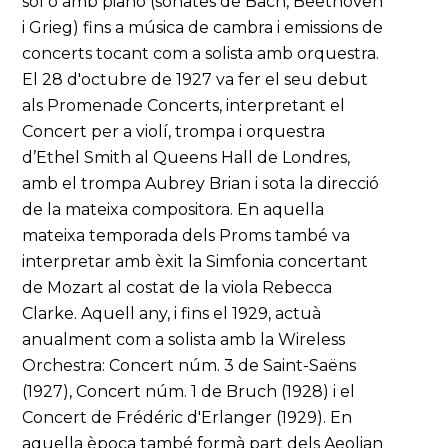
sol o amb piano (sonates de Bach, Beethoven
i Grieg) fins a música de cambra i emissions de
concerts tocant com a solista amb orquestra.
El 28 d'octubre de 1927 va fer el seu debut
als Promenade Concerts, interpretant el
Concert per a violí, trompa i orquestra
d’Ethel Smith al Queens Hall de Londres,
amb el trompa Aubrey Brian i sota la direcció
de la mateixa compositora. En aquella
mateixa temporada dels Proms també va
interpretar amb èxit la Simfonia concertant
de Mozart al costat de la viola Rebecca
Clarke. Aquell any, i fins el 1929, actuà
anualment com a solista amb la Wireless
Orchestra: Concert núm. 3 de Saint-Saëns
(1927), Concert núm. 1 de Bruch (1928) i el
Concert de Frédéric d'Erlanger (1929). En
aquella època també formà part dels Aeolian