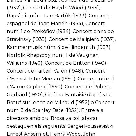
(1932), Concert de Haydn Wood (1933),
Rapsòdia núm. 1 de Bartók (1933), Concerto
espagnol de Joan Manén (1934), Concert
núm. 1 de Prokófiev (1934), Concert en re de
Stravinsky (1935), Concert de Malipiero (1937),
Kammermusik núm. 4 de Hindemith (1937),
Norfolk Rhapsody núm. 1 de Vaughan
Williams (1940), Concert de Britten (1940),
Concert de Fartein Valen (1948), Concert
d'Ernest John Moeran (1950), Concert núm. 1
d'Aaron Copland (1950), Concert de Robert
Gerhard (1950), Cinéma-Fantaisie d'après Le
Bœuf sur le toit de Milhaud (1952) o Concert
núm. 3 de Stanley Bate (1952). Entre els
directors amb qui Brosa va col·laborar
destaquen els següents: Sergei Koussevistki,
Ernest Ansermet, Henry Wood, John