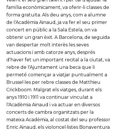
família econòmicament, va oferir-li classes de
forma gratuïta. Als deu anys, com a alumne
de l'Acadèmia Ainaud, ja va fer el seu primer
concert en públic a la Sala Estela, on va
obtenir un gran èxit. A Barcelona, de seguida
van despertar molt interès les seves
actuacions i amb catorze anys, després
d'haver fet un important recital a la ciutat, va
rebre de l'Ajuntament una beca que li
permeté començar a viatjar puntualment a
Brussel·les per rebre classes de Matthieu
Crickboom. Malgrat els viatges, durant els
anys 1910 i 1911 va continuar vinculat a
l'Acadèmia Ainaud i va actuar en diversos
concerts de cambra organitzats per la
mateixa Acadèmia, al costat del seu professor
Enric Ainaud, els violoncel·listes Bonaventura