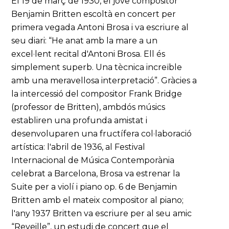
El 19 de març de 1930, el jove compositor
Benjamin Britten escoltà en concert per
primera vegada Antoni Brosa i va escriure al
seu diari: “He anat amb la mare a un
excel·lent recital d'Antoni Brosa. Ell és
simplement superb. Una tècnica increïble
amb una meravellosa interpretació”. Gràcies a
la intercessió del compositor Frank Bridge
(professor de Britten), ambdós músics
establiren una profunda amistat i
desenvoluparen una fructífera col·laboració
artística: l'abril de 1936, al Festival
Internacional de Música Contemporània
celebrat a Barcelona, Brosa va estrenar la
Suite per a violí i piano op. 6 de Benjamin
Britten amb el mateix compositor al piano;
l'any 1937 Britten va escriure per al seu amic
“Reveille”, un estudi de concert que el