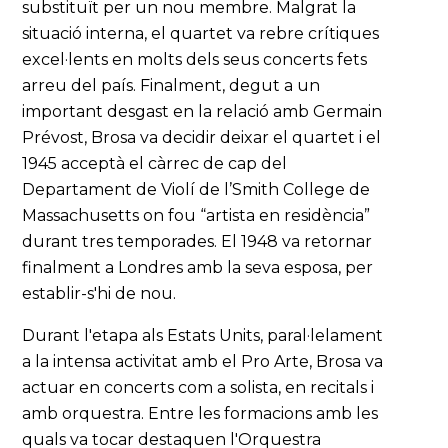
substituït per un nou membre. Malgrat la
situació interna, el quartet va rebre crítiques
excel·lents en molts dels seus concerts fets
arreu del país. Finalment, degut a un
important desgast en la relació amb Germain
Prévost, Brosa va decidir deixar el quartet i el
1945 acceptà el càrrec de cap del
Departament de Violí de l’Smith College de
Massachusetts on fou “artista en residència”
durant tres temporades. El 1948 va retornar
finalment a Londres amb la seva esposa, per
establir-s'hi de nou.
Durant l'etapa als Estats Units, paral·lelament
a la intensa activitat amb el Pro Arte, Brosa va
actuar en concerts com a solista, en recitals i
amb orquestra. Entre les formacions amb les
quals va tocar destaquen l'Orquestra