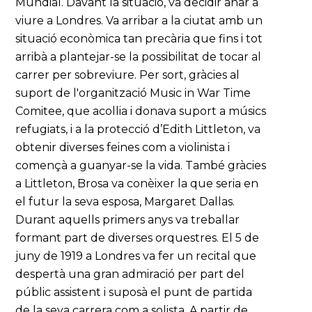
Mundial. Davant la situació, va decidir anar a
viure a Londres. Va arribar a la ciutat amb un
situació econòmica tan precària que fins i tot
arribà a plantejar-se la possibilitat de tocar al
carrer per sobreviure. Per sort, gràcies al
suport de l'organització Music in War Time
Comitee, que acollia i donava suport a músics
refugiats, i a la protecció d’Edith Littleton, va
obtenir diverses feines com a violinista i
començà a guanyar-se la vida. També gràcies
a Littleton, Brosa va conèixer la que seria en
el futur la seva esposa, Margaret Dallas.
Durant aquells primers anys va treballar
formant part de diverses orquestres. El 5 de
juny de 1919 a Londres va fer un recital que
despertà una gran admiració per part del
públic assistent i suposà el punt de partida
de la seva carrera com a solista. A partir de