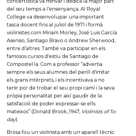
concertística va minvar i dedicà la major part
del seu temps a l’ensenyança. Al Royal
College va desenvolupar una important
tasca docent fins al juliol de 1971 i formà
violinistes com Miriam Morley, José Luis García
Asensio, Santiago Bravo o Andrew Sherwood,
entre d’altres. També va participar en els
famosos cursos d'estiu de Santiago de
Compostel·la. Com a professor “advertia
sempre els seus alumnes del perill d'imitar
els grans intèrprets, i els incentivava a no
tenir por de trobar el seu propi camí i la seva
pròpia personalitat per així gaudir de la
satisfacció de poder expressar-se ells
mateixos” (Donald Brook, 1947,
Violinists of To-
day
).
Brosa fou un violinista amb un aparell tècnic