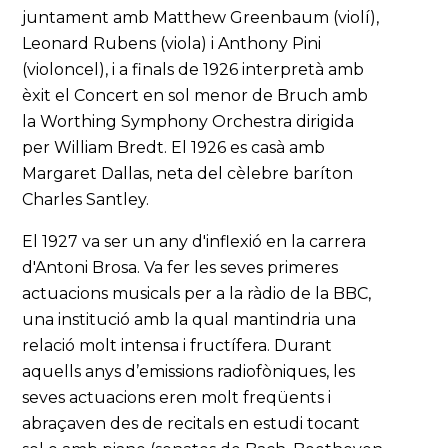
juntament amb Matthew Greenbaum (violí),
Leonard Rubens (viola) i Anthony Pini
(violoncel), i a finals de 1926 interpretà amb
èxit el Concert en sol menor de Bruch amb
la Worthing Symphony Orchestra dirigida
per William Bredt. El 1926 es casà amb
Margaret Dallas, neta del cèlebre baríton
Charles Santley.
El 1927 va ser un any d'inflexió en la carrera
d'Antoni Brosa. Va fer les seves primeres
actuacions musicals per a la ràdio de la BBC,
una institució amb la qual mantindria una
relació molt intensa i fructífera. Durant
aquells anys d’emissions radiofòniques, les
seves actuacions eren molt freqüents i
abraçaven des de recitals en estudi tocant