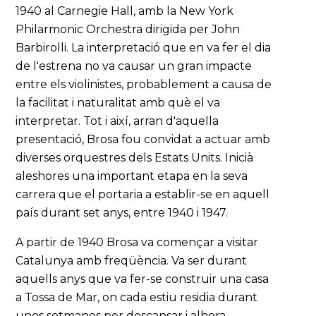
1940 al Carnegie Hall, amb la New York
Philarmonic Orchestra dirigida per John
Barbirolli. La interpretació que en va fer el dia
de l'estrena no va causar un gran impacte
entre els violinistes, probablement a causa de
la facilitat i naturalitat amb què el va
interpretar. Tot i així, arran d'aquella
presentació, Brosa fou convidat a actuar amb
diverses orquestres dels Estats Units. Inicià
aleshores una important etapa en la seva
carrera que el portaria a establir-se en aquell
país durant set anys, entre 1940 i 1947.
A partir de 1940 Brosa va començar a visitar
Catalunya amb freqüència. Va ser durant
aquells anys que va fer-se construir una casa
a Tossa de Mar, on cada estiu residia durant
unes setmanes per descansar i alhora