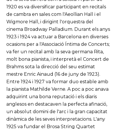
1920 es va diversificar participant en recitals
de cambra en sales com l'Aeollian Hall i el
Wigmore Hall, i dirigint l'orquestra del
cinema Broadway Palladium. Durant els anys
1923 i 1924 va actuar a Barcelona en diverses
ocasions per a l'Associació Íntima de Concerts;
va fer un recital amb la seva germana Rita,
molt bona pianista, i interpretà el Concert de
Brahms sota la direcció del seu estimat
mestre Enric Ainaud (16 de juny de 1923).
Entre 1924 i 1927 va formar duo estable amb
la pianista Mathilde Verne. A poc a poc anava
adquirint una bona reputació i els diaris
anglesos en destacaven la perfecta afinació,
un absolut domini de l'arc i la gran capacitat
dinàmica de les seves interpretacions. L'any
1925 va fundar el Brosa String Quartet