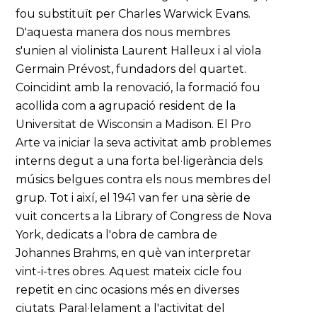
fou substituït per Charles Warwick Evans.
D'aquesta manera dos nous membres
s'unien al violinista Laurent Halleux i al viola
Germain Prévost, fundadors del quartet.
Coincidint amb la renovació, la formació fou
acollida com a agrupació resident de la
Universitat de Wisconsin a Madison. El Pro
Arte va iniciar la seva activitat amb problemes
interns degut a una forta bel·ligerància dels
músics belgues contra els nous membres del
grup. Tot i així, el 1941 van fer una sèrie de
vuit concerts a la Library of Congress de Nova
York, dedicats a l'obra de cambra de
Johannes Brahms, en què van interpretar
vint-i-tres obres. Aquest mateix cicle fou
repetit en cinc ocasions més en diverses
ciutats. Paral·lelament a l'activitat del