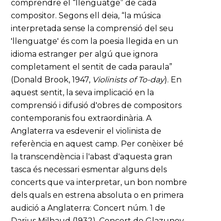
comprendre el “llenguatge” de cada
compositor. Segons ell deia, “la música
interpretada sense la comprensió del seu
'llenguatge' és com la poesia llegida en un
idioma estranger per algú que ignora
completament el sentit de cada paraula”
(Donald Brook, 1947,
Violinists of To-day
). En
aquest sentit, la seva implicació en la
comprensió i difusió d'obres de compositors
contemporanis fou extraordinària. A
Anglaterra va esdevenir el violinista de
referència en aquest camp. Per conèixer bé
la transcendència i l'abast d'aquesta gran
tasca és necessari esmentar alguns dels
concerts que va interpretar, un bon nombre
dels quals en estrena absoluta o en primera
audició a Anglaterra: Concert núm. 1 de
Darius Milhaud (1932), Concert de Glazunov