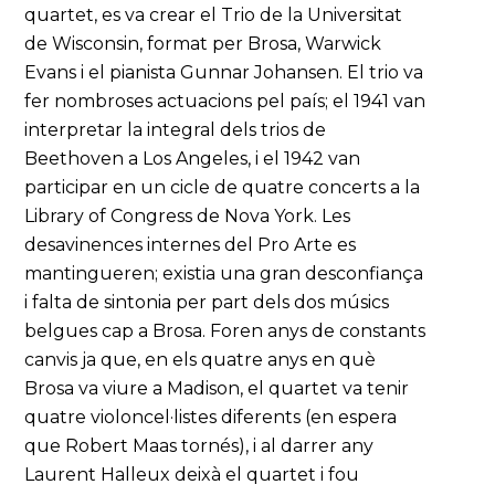
quartet, es va crear el Trio de la Universitat
de Wisconsin, format per Brosa, Warwick
Evans i el pianista Gunnar Johansen. El trio va
fer nombroses actuacions pel país; el 1941 van
interpretar la integral dels trios de
Beethoven a Los Angeles, i el 1942 van
participar en un cicle de quatre concerts a la
Library of Congress de Nova York. Les
desavinences internes del Pro Arte es
mantingueren; existia una gran desconfiança
i falta de sintonia per part dels dos músics
belgues cap a Brosa. Foren anys de constants
canvis ja que, en els quatre anys en què
Brosa va viure a Madison, el quartet va tenir
quatre violoncel·listes diferents (en espera
que Robert Maas tornés), i al darrer any
Laurent Halleux deixà el quartet i fou