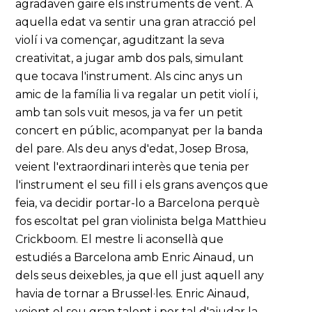
agradaven gaire els instruments de vent. A
aquella edat va sentir una gran atracció pel
violí i va començar, aguditzant la seva
creativitat, a jugar amb dos pals, simulant
que tocava l'instrument. Als cinc anys un
amic de la família li va regalar un petit violí i,
amb tan sols vuit mesos, ja va fer un petit
concert en públic, acompanyat per la banda
del pare. Als deu anys d'edat, Josep Brosa,
veient l'extraordinari interès que tenia per
l'instrument el seu fill i els grans avenços que
feia, va decidir portar-lo a Barcelona perquè
fos escoltat pel gran violinista belga Matthieu
Crickboom. El mestre li aconsellà que
estudiés a Barcelona amb Enric Ainaud, un
dels seus deixebles, ja que ell just aquell any
havia de tornar a Brussel·les. Enric Ainaud,
veient el seu gran talent i per tal d'ajudar la