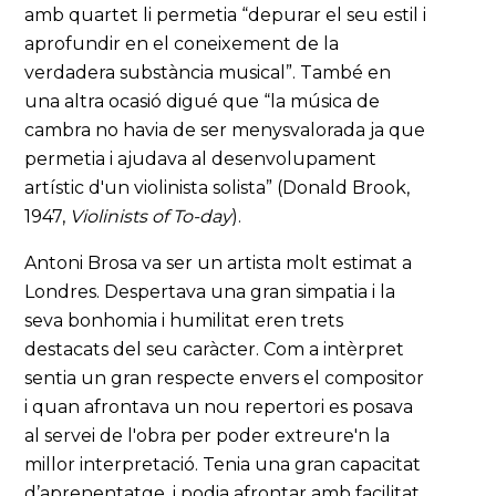
amb quartet li permetia “depurar el seu estil i
aprofundir en el coneixement de la
verdadera substància musical”. També en
una altra ocasió digué que “la música de
cambra no havia de ser menysvalorada ja que
permetia i ajudava al desenvolupament
artístic d'un violinista solista” (Donald Brook,
1947,
Violinists of To-day
).
Antoni Brosa va ser un artista molt estimat a
Londres. Despertava una gran simpatia i la
seva bonhomia i humilitat eren trets
destacats del seu caràcter. Com a intèrpret
sentia un gran respecte envers el compositor
i quan afrontava un nou repertori es posava
al servei de l'obra per poder extreure'n la
millor interpretació. Tenia una gran capacitat
d’aprenentatge, i podia afrontar amb facilitat