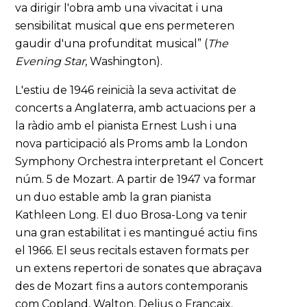
va dirigir l'obra amb una vivacitat i una
sensibilitat musical que ens permeteren
gaudir d'una profunditat musical” (
The
Evening Star
, Washington).
L'estiu de 1946 reinicià la seva activitat de
concerts a Anglaterra, amb actuacions per a
la ràdio amb el pianista Ernest Lush i una
nova participació als Proms amb la London
Symphony Orchestra interpretant el Concert
núm. 5 de Mozart. A partir de 1947 va formar
un duo estable amb la gran pianista
Kathleen Long. El duo Brosa-Long va tenir
una gran estabilitat i es mantingué actiu fins
el 1966. El seus recitals estaven formats per
un extens repertori de sonates que abraçava
des de Mozart fins a autors contemporanis
com Copland, Walton, Delius o Françaix.