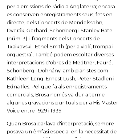
per a emissions de ràdio a Anglaterra; encara
es conserven enregistraments seus, fets en
directe, dels Concerts de Mendelssohn,
Dvorák, Gerhard, Schönberg i Stanley Bate
(núm. 3), i fragments dels Concerts de
Txaikovski i Ethel Smith (per a violí, trompa i
orquestra). També podem escoltar diverses
interpretacions d'obres de Medtner, Fauré,
Schönberg i Dohnányi amb pianistes com
Kathleen Long, Ernest Lush, Peter Stadlen i
Edna Iles. Pel que fa als enregistraments
comercials, Brosa només va dur a terme
algunes gravacions puntuals per a His Master
Voice entre 1929 i 1939.
Quan Brosa parlava d'interpretació, sempre
posava un èmfasi especial en la necessitat de