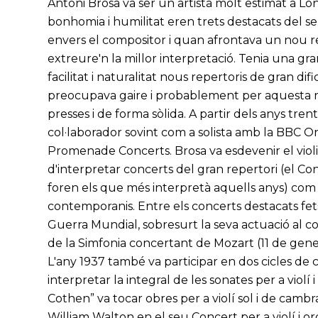
Antoni Brosa va ser un artista molt estimat a Lo
bonhomia i humilitat eren trets destacats del s
envers el compositor i quan afrontava un nou re
extreure'n la millor interpretació. Tenia una gr
facilitat i naturalitat nous repertoris de gran dif
preocupava gaire i probablement per aquesta raó
presses i de forma sòlida. A partir dels anys trent
col·laborador sovint com a solista amb la BBC O
Promenade Concerts. Brosa va esdevenir el violin
d'interpretar concerts del gran repertori (el C
foren els que més interpretà aquells anys) co
contemporanis. Entre els concerts destacats fets
Guerra Mundial, sobresurt la seva actuació al cos
de la Simfonia concertant de Mozart (11 de gener
L'any 1937 també va participar en dos cicles de
interpretar la integral de les sonates per a violí 
Cothen” va tocar obres per a violí sol i de camb
William Walton en el seu Concert per a violí i or