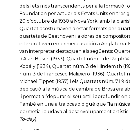
dels fets més transcendents per a la formació fo
Foundation per actuar als Estats Units en tres gi
20 d'octubre de 1930 a Nova York, amb la pianis
Quartet acostumaven a estar formats per quartet
quartets de Beethoven i a obres de compositor
interpretaven en primera audició a Anglaterra
van interpretar destaquen els següents: Quarte
d'Alan Busch (1933), Quartet núm. 1 de Ralph V
Kodály (1934), Quartet núm. 3 de Hindemith (19
núm. 3 de Francesco Malipiero (1936), Quartet 
Michael Tippet (1937) i els Quartets núm. 7 i 9 de
dedicació a la música de cambra de Brosa era ab
li permetia “depurar el seu estil i aprofundir e
També en una altra ocasió digué que “la músic
permetia i ajudava al desenvolupament artístic d
To-day
).