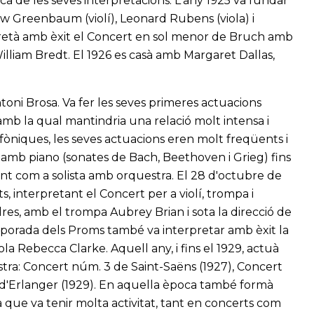
ica de les seves interpretacions. L'any 1925 va fundar
 Greenbaum (violí), Leonard Rubens (viola) i
erpretà amb èxit el Concert en sol menor de Bruch amb
lliam Bredt. El 1926 es casà amb Margaret Dallas,
Antoni Brosa. Va fer les seves primeres actuacions
 amb la qual mantindria una relació molt intensa i
ofòniques, les seves actuacions eren molt freqüents i
o amb piano (sonates de Bach, Beethoven i Grieg) fins
nt com a solista amb orquestra. El 28 d'octubre de
 interpretant el Concert per a violí, trompa i
es, amb el trompa Aubrey Brian i sota la direcció de
porada dels Proms també va interpretar amb èxit la
la Rebecca Clarke. Aquell any, i fins el 1929, actuà
tra: Concert núm. 3 de Saint-Saëns (1927), Concert
c d'Erlanger (1929). En aquella època també formà
 que va tenir molta activitat, tant en concerts com