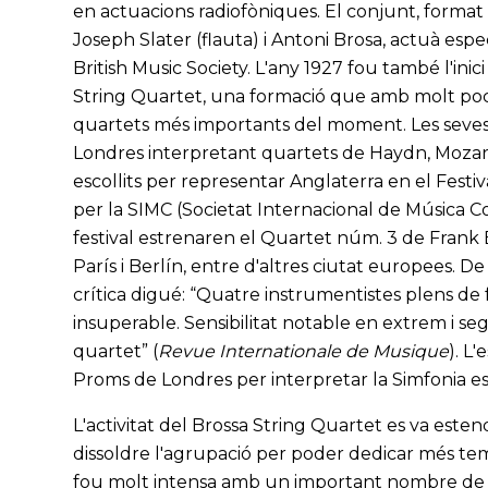
en actuacions radiofòniques. El conjunt, format
Joseph Slater (flauta) i Antoni Brosa, actuà espe
British Music Society. L'any 1927 fou també l'ini
String Quartet, una formació que amb molt poc 
quartets més importants del moment. Les seves p
Londres interpretant quartets de Haydn, Mozart
escollits per representar Anglaterra en el Fest
per la SIMC (Societat Internacional de Música C
festival estrenaren el Quartet núm. 3 de Frank
París i Berlín, entre d'altres ciutat europees. D
crítica digué: “Quatre instrumentistes plens de fe,
insuperable. Sensibilitat notable en extrem i seg
quartet” (
Revue Internationale de Musique
). L
Proms de Londres per interpretar la Simfonia e
L'activitat del Brossa String Quartet es va estend
dissoldre l'agrupació per poder dedicar més temps
fou molt intensa amb un important nombre de c