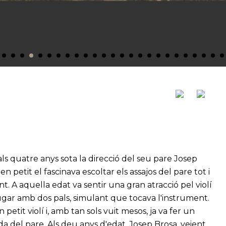
 als quatre anys sota la direcció del seu pare Josep
 petit el fascinava escoltar els assajos del pare tot i
t. A aquella edat va sentir una gran atracció pel violí
 jugar amb dos pals, simulant que tocava l'instrument.
 petit violí i, amb tan sols vuit mesos, ja va fer un
a del pare. Als deu anys d'edat, Josep Brosa, veient