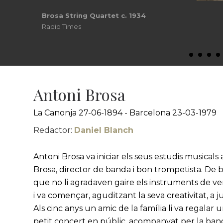
Brosa String Quartet c. 1934
Radio Times
Antoni Brosa
La Canonja 27-06-1894 - Barcelona 23-03-1979
Redactor:
Daniel Blanch
Antoni Brosa va iniciar els seus estudis musicals
Brosa, director de banda i bon trompetista. De ben
que no li agradaven gaire els instruments de ven
i va començar, aguditzant la seva creativitat, a
Als cinc anys un amic de la família li va regalar un
petit concert en públic, acompanyat per la band