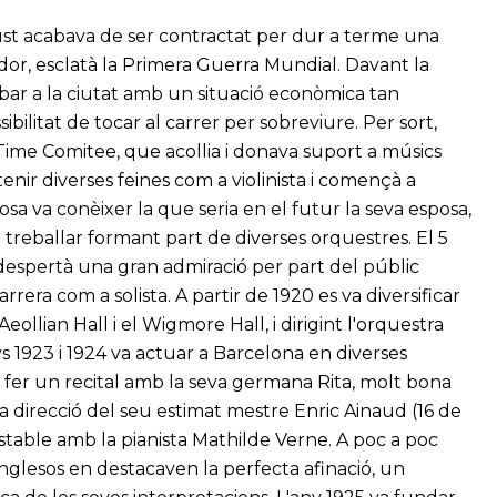
ot just acabava de ser contractat per dur a terme una
rdor, esclatà la Primera Guerra Mundial. Davant la
rribar a la ciutat amb un situació econòmica tan
sibilitat de tocar al carrer per sobreviure. Per sort,
 Time Comitee, que acollia i donava suport a músics
btenir diverses feines com a violinista i començà a
osa va conèixer la que seria en el futur la seva esposa,
treballar formant part de diverses orquestres. El 5
 despertà una gran admiració per part del públic
rrera com a solista. A partir de 1920 es va diversificar
eollian Hall i el Wigmore Hall, i dirigint l'orquestra
 1923 i 1924 va actuar a Barcelona en diverses
va fer un recital amb la seva germana Rita, molt bona
la direcció del seu estimat mestre Enric Ainaud (16 de
stable amb la pianista Mathilde Verne. A poc a poc
anglesos en destacaven la perfecta afinació, un