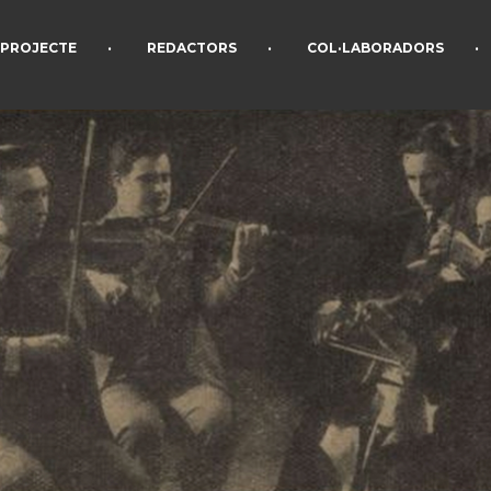
•
•
•
PROJECTE
REDACTORS
COL·LABORADORS