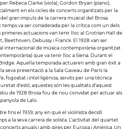
 per Rebeca Clarke (viola), Gordon Bryan (piano),
cialment en els cicles de concerts organitzats per la
ci del gran impuls de la carrera musical del Brosa
temps va ser considerada per la crítica com un dels
rimeres actuacions van tenir lloc al Grotrian Hall de
, Beethoven, Debussy i Franck. El 1928 van ser
ival internacional de música contemporània organitzat
ontemporània) que va tenir lloc a Siena. Durant el
 Bridge. Aquella temporada actuaren amb gran èxit a
e la seva presentació a la Sala Gaveau de París la
 fogositat i intel·ligència, servits per una tècnica
uretat d'estil, aquestes són les qualitats d'aquest
'estiu de 1928 Brosa fou de nou convidat per actuar als
spanyola de Lalo.
re fins el 1939, any en què el violinista decidí
 a la seva carrera de solista. L'activitat del quartet
oncerts anuals i amb gires per Europa i Amèrica. Un