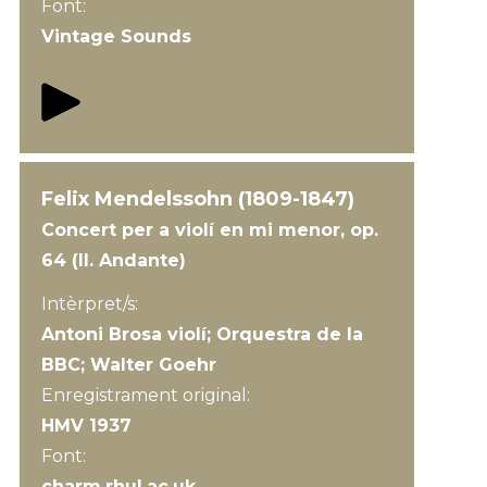
Font:
Vintage Sounds
Felix Mendelssohn (1809-1847)
Concert per a violí en mi menor, op.
64 (II. Andante)
Intèrpret/s:
Antoni Brosa violí; Orquestra de la
BBC; Walter Goehr
Enregistrament original:
HMV 1937
Font:
charm.rhul.ac.uk.