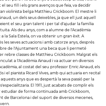
el seu fill i els grans avenços que feia, va decidir
an violinista belga Matthieu Crickboom. El mestre li
naud, un dels seus deixebles, ja que ell just aquell
eient el seu gran talent i per tal d'ajudar la família
atuïta. Als deu anys, com a alumne de l'Acadèmia
a la Sala Estela, on va obtenir un gran èxit. A
s les seves actuacions i amb catorze anys, després
a rebre de l'Ajuntament una beca que li permeté
er rebre classes de Matthieu Crickboom. Malgrat els
 vinculat a l'Acadèmia Ainaud i va actuar en diversos
cadèmia, al costat del seu professor Enric Ainaud, els
 i el pianista Ricard Vives, amb qui actuaria en recital
aquests anys que es despertà la seva passió per la
pecialitzaria. El 1911, just acabats de complir els
 per estudiar de forma continuada amb Crickboom,
nt de Barcelona i del suport de diversos mecenes,
vern.