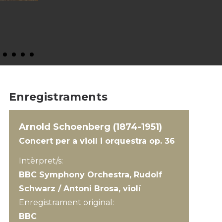
Enregistraments
Arnold Schoenberg (1874-1951)
Concert per a violí i orquestra op. 36
Intèrpret/s:
BBC Symphony Orchestra, Rudolf
Schwarz / Antoni Brosa, violí
Enregistrament original:
BBC