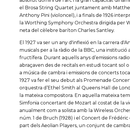
absolut domini de l'arc i la gran capacitat dinàm
el Brosa String Quartet juntament amb Matthew
Anthony Pini (violoncel), i a finals de 1926 int
la Worthing Symphony Orchestra dirigida per Wi
neta del cèlebre baríton Charles Santley.
El 1927 va ser un any d'inflexió en la carrera d'
musicals per a la ràdio de la BBC, una institució
fructífera. Durant aquells anys d’emissions radi
abraçaven des de recitals en estudi tocant sol 
a música de cambra i emissions de concerts toca
1927 va fer el seu debut als Promenade Concerts,
orquestra d’Ethel Smith al Queens Hall de Londr
la mateixa compositora. En aquella mateixa tem
Simfonia concertant de Mozart al costat de la vio
anualment com a solista amb la Wireless Orches
núm. 1 de Bruch (1928) i el Concert de Frédéri
part dels Aeolian Players, un conjunt de cambra