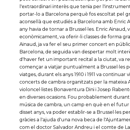
l'extraordinari interès que tenia per l'instrument 
portar-lo a Barcelona perquè fos escoltat pel gr
aconsellà que estudiés a Barcelona amb Enric Ai
any havia de tornar a Brussel·les. Enric Ainaud, v
econòmicament, va oferir-li classes de forma gr
Ainaud, ja va fer el seu primer concert en públic 
Barcelona, de seguida van despertar molt interè
d'haver fet un important recital a la ciutat, v
començar a viatjar puntualment a Brussel·les p
viatges, durant els anys 1910 i 1911 va continuar
concerts de cambra organitzats per la mateixa A
violoncel·listes Bonaventura Dini i Josep Rabentós
en diverses ocasions. Fou probablement durant 
música de cambra, un camp en què en el futur s'es
disset anys, va poder establir-se a Brussel·les
gràcies a l'ajuda d'una nova beca de l'Ajuntame
com el doctor Salvador Andreu i el comte de La