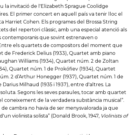
u la invitació de l'Elizabeth Sprague Coolidge
res. El primer concert en aquell país va tenir lloc el
ta Harriet Cohen. Els programes del Brossa String
s del repertori clàssic, amb una especial atenció als
s contemporanis que sovint estrenaven o
. Entre els quartets de compositors del moment que
t de Frederick Delius (1933), Quartet amb piano
aughan Williams (1934), Quartet núm. 2 de Zoltan
34), Quartet núm. 1 de Prokófiev (1934), Quartet
núm. 2 d’Arthur Honegger (1937), Quartet núm. 1 de
 Darius Milhaud (1935 i 1937), entre d'altres. La
soluta. Segons les seves paraules, tocar amb quartet
n el coneixement de la verdadera substància musical”.
a de cambra no havia de ser menysvalorada ja que
'un violinista solista” (Donald Brook, 1947,
Violinists of