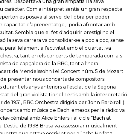
ndres. Despertava una gran simpatia i la seva
eu caràcter. Com a intèrpret sentia un gran respecte
pertori es posava al servei de l'obra per poder
an capacitat d’aprenentatge, i podia afrontar amb
icultat. Sembla que el fet d'adquirir prestigi no el
 la seva carrera va consolidar-se a poc a poc, sense
a, paral·lelament a l'activitat amb el quartet, va
rchestra, tant en els concerts de temporada com als
ista de capçalera de la BBC, tant a l'hora
oncert de Mendelssohn i el Concert núm. 5 de Mozart
m de presentar nous concerts de compositors
 durant els anys anteriors a l'esclat de la Segona
tat del gran violista Lionel Tertis amb la interpretació
 de 1931, BBC Orchestra dirigida per John Barbirolli).
 concerts amb música de Bach, emesos per la ràdio: va
i clavicèmbal amb Alice Ehlers, i al cicle “Bach at
ra. L'estiu de 1938 Brosa va assessorar musicalment
questra que estava escrivint per a Jasha Heifetz.