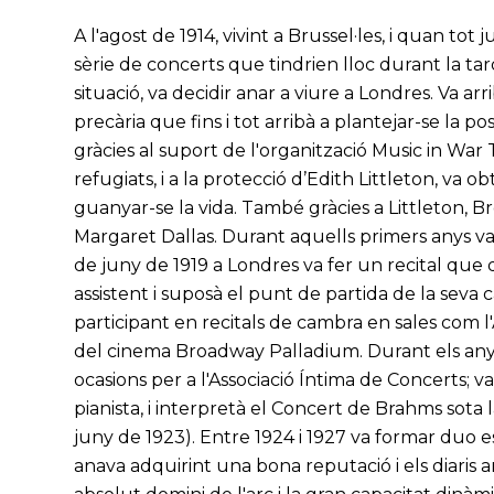
A l'agost de 1914, vivint a Brussel·les, i quan t
sèrie de concerts que tindrien lloc durant la ta
situació, va decidir anar a viure a Londres. Va a
precària que fins i tot arribà a plantejar-se la pos
gràcies al suport de l'organització Music in War
refugiats, i a la protecció d’Edith Littleton, va o
guanyar-se la vida. També gràcies a Littleton, Br
Margaret Dallas. Durant aquells primers anys va 
de juny de 1919 a Londres va fer un recital que
assistent i suposà el punt de partida de la seva ca
participant en recitals de cambra en sales com l'A
del cinema Broadway Palladium. Durant els anys
ocasions per a l'Associació Íntima de Concerts; 
pianista, i interpretà el Concert de Brahms sota 
juny de 1923). Entre 1924 i 1927 va formar duo e
anava adquirint una bona reputació i els diaris 