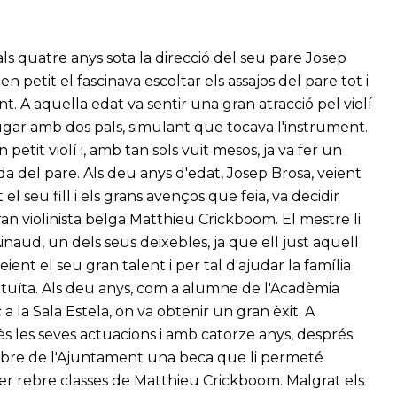
 als quatre anys sota la direcció del seu pare Josep
 petit el fascinava escoltar els assajos del pare tot i
t. A aquella edat va sentir una gran atracció pel violí
 jugar amb dos pals, simulant que tocava l'instrument.
 petit violí i, amb tan sols vuit mesos, ja va fer un
a del pare. Als deu anys d'edat, Josep Brosa, veient
el seu fill i els grans avenços que feia, va decidir
an violinista belga Matthieu Crickboom. El mestre li
naud, un dels seus deixebles, ja que ell just aquell
eient el seu gran talent i per tal d'ajudar la família
atuïta. Als deu anys, com a alumne de l'Acadèmia
a la Sala Estela, on va obtenir un gran èxit. A
s les seves actuacions i amb catorze anys, després
a rebre de l'Ajuntament una beca que li permeté
er rebre classes de Matthieu Crickboom. Malgrat els