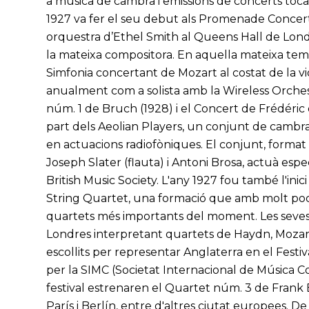
a música de cambra i emissions de concerts toca
1927 va fer el seu debut als Promenade Concerts,
orquestra d’Ethel Smith al Queens Hall de Londr
la mateixa compositora. En aquella mateixa tem
Simfonia concertant de Mozart al costat de la vio
anualment com a solista amb la Wireless Orches
núm. 1 de Bruch (1928) i el Concert de Frédéri
part dels Aeolian Players, un conjunt de cambra
en actuacions radiofòniques. El conjunt, format
Joseph Slater (flauta) i Antoni Brosa, actuà espe
British Music Society. L'any 1927 fou també l'ini
String Quartet, una formació que amb molt poc 
quartets més importants del moment. Les seves p
Londres interpretant quartets de Haydn, Mozart
escollits per representar Anglaterra en el Fest
per la SIMC (Societat Internacional de Música C
festival estrenaren el Quartet núm. 3 de Frank
París i Berlín, entre d'altres ciutat europees. D