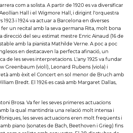
rrera com a solista. A partir de 1920 es va diversificar
eollian Hall i el Wigmore Hall, i dirigint l'orquestra
 1923 i 1924 va actuar a Barcelona en diverses
va fer un recital amb la seva germana Rita, molt bona
la direcció del seu estimat mestre Enric Ainaud (16 de
stable amb la pianista Mathilde Verne. A poc a poc
anglesos en destacaven la perfecta afinació, un
ica de les seves interpretacions. L'any 1925 va fundar
 Greenbaum (violí), Leonard Rubens (viola) i
erpretà amb èxit el Concert en sol menor de Bruch amb
lliam Bredt. El 1926 es casà amb Margaret Dallas,
Antoni Brosa. Va fer les seves primeres actuacions
 amb la qual mantindria una relació molt intensa i
ofòniques, les seves actuacions eren molt freqüents i
o amb piano (sonates de Bach, Beethoven i Grieg) fins