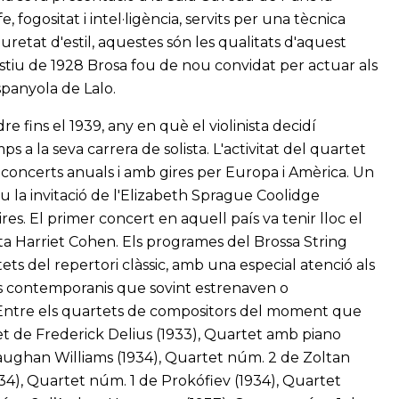
 fogositat i intel·ligència, servits per una tècnica
uretat d'estil, aquestes són les qualitats d'aquest
'estiu de 1928 Brosa fou de nou convidat per actuar als
spanyola de Lalo.
re fins el 1939, any en què el violinista decidí
 a la seva carrera de solista. L'activitat del quartet
oncerts anuals i amb gires per Europa i Amèrica. Un
u la invitació de l'Elizabeth Sprague Coolidge
res. El primer concert en aquell país va tenir lloc el
ta Harriet Cohen. Els programes del Brossa String
s del repertori clàssic, amb una especial atenció als
s contemporanis que sovint estrenaven o
. Entre els quartets de compositors del moment que
t de Frederick Delius (1933), Quartet amb piano
aughan Williams (1934), Quartet núm. 2 de Zoltan
34), Quartet núm. 1 de Prokófiev (1934), Quartet