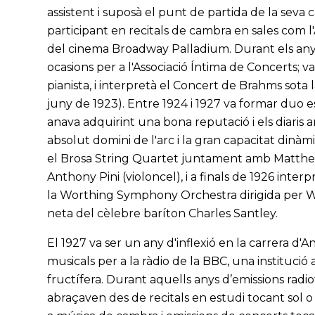
assistent i suposà el punt de partida de la seva ca
participant en recitals de cambra en sales com l'A
del cinema Broadway Palladium. Durant els anys
ocasions per a l'Associació Íntima de Concerts; 
pianista, i interpretà el Concert de Brahms sota 
juny de 1923). Entre 1924 i 1927 va formar duo e
anava adquirint una bona reputació i els diaris 
absolut domini de l'arc i la gran capacitat dinàm
el Brosa String Quartet juntament amb Matthew
Anthony Pini (violoncel), i a finals de 1926 int
la Worthing Symphony Orchestra dirigida per Wi
neta del cèlebre baríton Charles Santley.
El 1927 va ser un any d'inflexió en la carrera d'
musicals per a la ràdio de la BBC, una institució
fructífera. Durant aquells anys d’emissions radi
abraçaven des de recitals en estudi tocant sol 