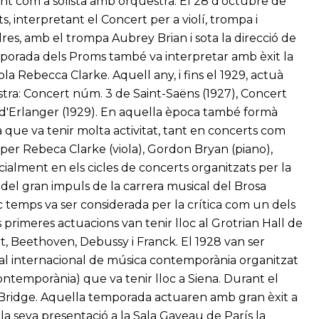
nt com a solista amb orquestra. El 28 d'octubre de
 interpretant el Concert per a violí, trompa i
es, amb el trompa Aubrey Brian i sota la direcció de
porada dels Proms també va interpretar amb èxit la
la Rebecca Clarke. Aquell any, i fins el 1929, actuà
tra: Concert núm. 3 de Saint-Saëns (1927), Concert
c d'Erlanger (1929). En aquella època també formà
 que va tenir molta activitat, tant en concerts com
 per Rebeca Clarke (viola), Gordon Bryan (piano),
cialment en els cicles de concerts organitzats per la
ci del gran impuls de la carrera musical del Brosa
temps va ser considerada per la crítica com un dels
rimeres actuacions van tenir lloc al Grotrian Hall de
, Beethoven, Debussy i Franck. El 1928 van ser
ival internacional de música contemporània organitzat
ontemporània) que va tenir lloc a Siena. Durant el
 Bridge. Aquella temporada actuaren amb gran èxit a
e la seva presentació a la Sala Gaveau de París la