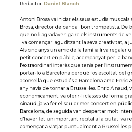
Redactor:
Daniel Blanch
Antoni Brosa va iniciar els seus estudis musicals
Brosa, director de banda i bon trompetista. De ben
que no li agradaven gaire els instruments de ven
i va començar, aguditzant la seva creativitat, a
Als cinc anys un amic de la família li va regalar un
petit concert en públic, acompanyat per la band
l'extraordinari interès que tenia per l'instrument 
portar-lo a Barcelona perquè fos escoltat pel gr
aconsellà que estudiés a Barcelona amb Enric Ai
any havia de tornar a Brussel·les. Enric Ainaud, v
econòmicament, va oferir-li classes de forma gr
Ainaud, ja va fer el seu primer concert en públic 
Barcelona, de seguida van despertar molt interè
d'haver fet un important recital a la ciutat, v
començar a viatjar puntualment a Brussel·les p