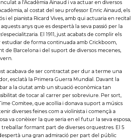
 vinculat a l'Acadèmia Ainaud i va actuar en diversos
cadèmia, al costat del seu professor Enric Ainaud, els
 i el pianista Ricard Vives, amb qui actuaria en recital
aquests anys que es despertà la seva passió per la
pecialitzaria. El 1911, just acabats de complir els
 per estudiar de forma continuada amb Crickboom,
nt de Barcelona i del suport de diversos mecenes,
vern.
ot just acabava de ser contractat per dur a terme una
rdor, esclatà la Primera Guerra Mundial. Davant la
rribar a la ciutat amb un situació econòmica tan
sibilitat de tocar al carrer per sobreviure. Per sort,
 Time Comitee, que acollia i donava suport a músics
btenir diverses feines com a violinista i començà a
osa va conèixer la que seria en el futur la seva esposa,
treballar formant part de diverses orquestres. El 5
 despertà una gran admiració per part del públic