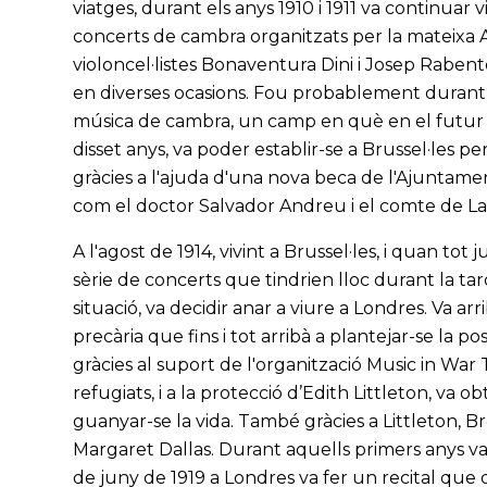
viatges, durant els anys 1910 i 1911 va continuar
concerts de cambra organitzats per la mateixa A
violoncel·listes Bonaventura Dini i Josep Rabentós
en diverses ocasions. Fou probablement durant 
música de cambra, un camp en què en el futur s'es
disset anys, va poder establir-se a Brussel·les
gràcies a l'ajuda d'una nova beca de l'Ajuntame
com el doctor Salvador Andreu i el comte de La
A l'agost de 1914, vivint a Brussel·les, i quan t
sèrie de concerts que tindrien lloc durant la ta
situació, va decidir anar a viure a Londres. Va a
precària que fins i tot arribà a plantejar-se la pos
gràcies al suport de l'organització Music in War
refugiats, i a la protecció d’Edith Littleton, va o
guanyar-se la vida. També gràcies a Littleton, Br
Margaret Dallas. Durant aquells primers anys va 
de juny de 1919 a Londres va fer un recital que