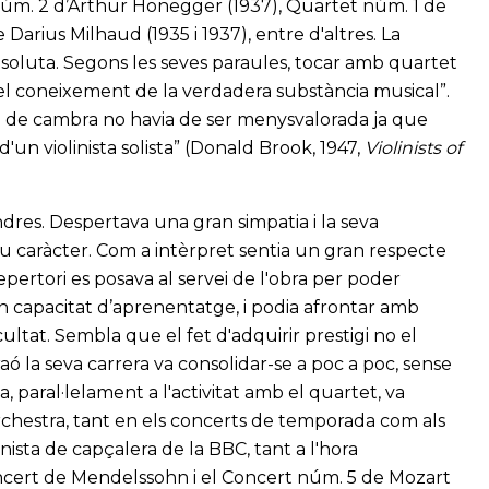
núm. 2 d’Arthur Honegger (1937), Quartet núm. 1 de
 Darius Milhaud (1935 i 1937), entre d'altres. La
soluta. Segons les seves paraules, tocar amb quartet
n el coneixement de la verdadera substància musical”.
a de cambra no havia de ser menysvalorada ja que
'un violinista solista” (Donald Brook, 1947,
Violinists of
ndres. Despertava una gran simpatia i la seva
eu caràcter. Com a intèrpret sentia un gran respecte
pertori es posava al servei de l'obra per poder
an capacitat d’aprenentatge, i podia afrontar amb
icultat. Sembla que el fet d'adquirir prestigi no el
 la seva carrera va consolidar-se a poc a poc, sense
a, paral·lelament a l'activitat amb el quartet, va
rchestra, tant en els concerts de temporada com als
ista de capçalera de la BBC, tant a l'hora
oncert de Mendelssohn i el Concert núm. 5 de Mozart