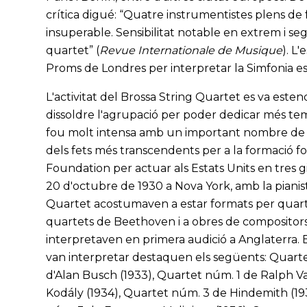
crítica digué: “Quatre instrumentistes plens de fe,
insuperable. Sensibilitat notable en extrem i seg
quartet” (
Revue Internationale de Musique
). L
Proms de Londres per interpretar la Simfonia e
L'activitat del Brossa String Quartet es va estend
dissoldre l'agrupació per poder dedicar més temps
fou molt intensa amb un important nombre de c
dels fets més transcendents per a la formació fo
Foundation per actuar als Estats Units en tres gi
20 d'octubre de 1930 a Nova York, amb la pianis
Quartet acostumaven a estar formats per quartet
quartets de Beethoven i a obres de compositor
interpretaven en primera audició a Anglaterra
van interpretar destaquen els següents: Quarte
d'Alan Busch (1933), Quartet núm. 1 de Ralph V
Kodály (1934), Quartet núm. 3 de Hindemith (19