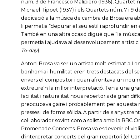
núm. 3 de Francesco Malipiero (1936), Quartet 
Michael Tippet (1937) i els Quartets núm. 7 i 9 de
dedicació a la música de cambra de Brosa era ab
li permetia “depurar el seu estil i aprofundir e
També en una altra ocasió digué que “la músic
permetia i ajudava al desenvolupament artístic d
To-day
).
Antoni Brosa va ser un artista molt estimat a Lo
bonhomia i humilitat eren trets destacats del s
envers el compositor i quan afrontava un nou re
extreure'n la millor interpretació. Tenia una gr
facilitat i naturalitat nous repertoris de gran dif
preocupava gaire i probablement per aquesta raó
presses i de forma sòlida. A partir dels anys trent
col·laborador sovint com a solista amb la BBC O
Promenade Concerts. Brosa va esdevenir el violin
d'interpretar concerts del gran repertori (el C