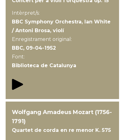
Concert per a violí i orquestra op. 15
Intèrpret/s:
BBC Symphony Orchestra, Ian White
/ Antoni Brosa, violí
Enregistrament original:
BBC, 09-04-1952
Font:
Biblioteca de Catalunya
Wolfgang Amadeus Mozart (1756-
1791)
Quartet de corda en re menor K. 575