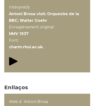
Intèrpret/s:
Antoni Brosa violí; Orquestra de la
BBC; Walter Goehr
Enregistrament original:
HMV 1937
Font:
charm.rhul.ac.uk.
Enllaços
Web d´Antoni Brosa