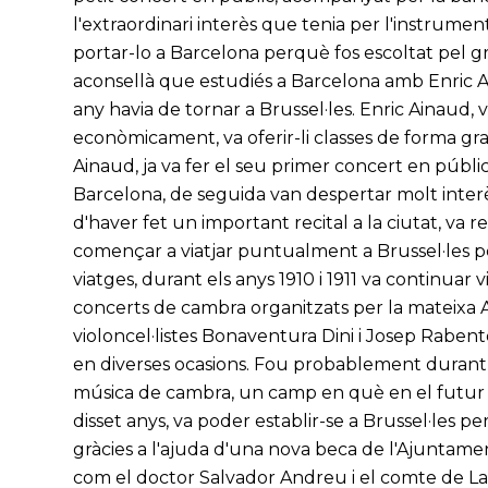
l'extraordinari interès que tenia per l'instrument 
portar-lo a Barcelona perquè fos escoltat pel gr
aconsellà que estudiés a Barcelona amb Enric Ai
any havia de tornar a Brussel·les. Enric Ainaud, v
econòmicament, va oferir-li classes de forma gr
Ainaud, ja va fer el seu primer concert en públic 
Barcelona, de seguida van despertar molt interè
d'haver fet un important recital a la ciutat, v
començar a viatjar puntualment a Brussel·les p
viatges, durant els anys 1910 i 1911 va continuar
concerts de cambra organitzats per la mateixa A
violoncel·listes Bonaventura Dini i Josep Rabentós
en diverses ocasions. Fou probablement durant 
música de cambra, un camp en què en el futur s'es
disset anys, va poder establir-se a Brussel·les
gràcies a l'ajuda d'una nova beca de l'Ajuntame
com el doctor Salvador Andreu i el comte de La