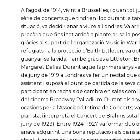
A l'agost de 1914, vivint a Brussel·les, i quan t
sèrie de concerts que tindrien lloc durant la ta
situació, va decidir anar a viure a Londres. Va a
precària que fins i tot arribà a plantejar-se la pos
gràcies al suport de l'organització Music in War
refugiats, i a la protecció d’Edith Littleton, va o
guanyar-se la vida. També gràcies a Littleton, Br
Margaret Dallas. Durant aquells primers anys va 
de juny de 1919 a Londres va fer un recital que
assistent i suposà el punt de partida de la seva ca
participant en recitals de cambra en sales com l'A
del cinema Broadway Palladium. Durant els anys
ocasions per a l'Associació Íntima de Concerts; 
pianista, i interpretà el Concert de Brahms sota 
juny de 1923). Entre 1924 i 1927 va formar duo e
anava adquirint una bona reputació i els diaris 