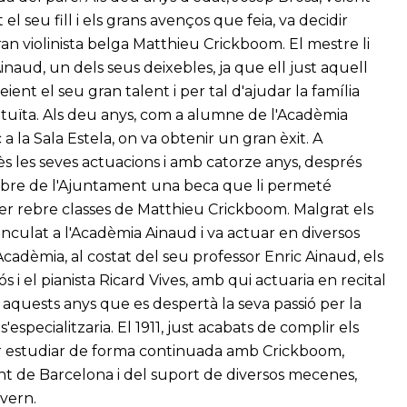
el seu fill i els grans avenços que feia, va decidir
an violinista belga Matthieu Crickboom. El mestre li
naud, un dels seus deixebles, ja que ell just aquell
eient el seu gran talent i per tal d'ajudar la família
atuïta. Als deu anys, com a alumne de l'Acadèmia
a la Sala Estela, on va obtenir un gran èxit. A
s les seves actuacions i amb catorze anys, després
a rebre de l'Ajuntament una beca que li permeté
er rebre classes de Matthieu Crickboom. Malgrat els
 vinculat a l'Acadèmia Ainaud i va actuar en diversos
cadèmia, al costat del seu professor Enric Ainaud, els
 i el pianista Ricard Vives, amb qui actuaria en recital
aquests anys que es despertà la seva passió per la
pecialitzaria. El 1911, just acabats de complir els
 per estudiar de forma continuada amb Crickboom,
nt de Barcelona i del suport de diversos mecenes,
vern.