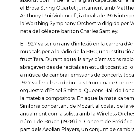
absolut domini de l'arc i la gran capacitat dinàm
el Brosa String Quartet juntament amb Matthew
Anthony Pini (violoncel), i a finals de 1926 int
la Worthing Symphony Orchestra dirigida per Wi
neta del cèlebre baríton Charles Santley.
El 1927 va ser un any d'inflexió en la carrera d'
musicals per a la ràdio de la BBC, una institució
fructífera. Durant aquells anys d’emissions radi
abraçaven des de recitals en estudi tocant sol 
a música de cambra i emissions de concerts toca
1927 va fer el seu debut als Promenade Concerts,
orquestra d’Ethel Smith al Queens Hall de Londr
la mateixa compositora. En aquella mateixa tem
Simfonia concertant de Mozart al costat de la vio
anualment com a solista amb la Wireless Orches
núm. 1 de Bruch (1928) i el Concert de Frédéri
part dels Aeolian Players, un conjunt de cambra