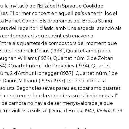
u la invitació de l'Elizabeth Sprague Coolidge
res. El primer concert en aquell país va tenir lloc el
ta Harriet Cohen. Els programes del Brossa String
s del repertori clàssic, amb una especial atenció als
s contemporanis que sovint estrenaven o
. Entre els quartets de compositors del moment que
t de Frederick Delius (1933), Quartet amb piano
aughan Williams (1934), Quartet núm. 2 de Zoltan
34), Quartet núm. 1 de Prokófiev (1934), Quartet
núm. 2 d’Arthur Honegger (1937), Quartet núm. 1 de
 Darius Milhaud (1935 i 1937), entre d'altres. La
soluta. Segons les seves paraules, tocar amb quartet
n el coneixement de la verdadera substància musical”.
a de cambra no havia de ser menysvalorada ja que
'un violinista solista” (Donald Brook, 1947,
Violinists of