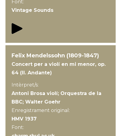
Font:
Vintage Sounds
Felix Mendelssohn (1809-1847)
Concert per a violí en mi menor, op.
64 (II. Andante)
Intèrpret/s:
Antoni Brosa violí; Orquestra de la
BBC; Walter Goehr
Enregistrament original:
HMV 1937
Font:
charm.rhul.ac.uk.