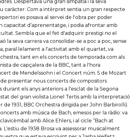
ndres. Despertava una gran simpatia i la seva
eu caràcter. Com a intèrpret sentia un gran respecte
pertori es posava al servei de l'obra per poder
an capacitat d’aprenentatge, i podia afrontar amb
icultat. Sembla que el fet d'adquirir prestigi no el
 la seva carrera va consolidar-se a poc a poc, sense
a, paral·lelament a l'activitat amb el quartet, va
rchestra, tant en els concerts de temporada com als
ista de capçalera de la BBC, tant a l'hora
oncert de Mendelssohn i el Concert núm. 5 de Mozart
m de presentar nous concerts de compositors
 durant els anys anteriors a l'esclat de la Segona
tat del gran violista Lionel Tertis amb la interpretació
 de 1931, BBC Orchestra dirigida per John Barbirolli).
 concerts amb música de Bach, emesos per la ràdio: va
i clavicèmbal amb Alice Ehlers, i al cicle “Bach at
ra. L'estiu de 1938 Brosa va assessorar musicalment
questra que estava escrivint per a Jasha Heifetz.