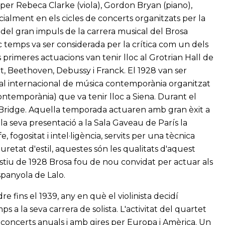
 per Rebeca Clarke (viola), Gordon Bryan (piano),
cialment en els cicles de concerts organitzats per la
ci del gran impuls de la carrera musical del Brosa
temps va ser considerada per la crítica com un dels
rimeres actuacions van tenir lloc al Grotrian Hall de
, Beethoven, Debussy i Franck. El 1928 van ser
ival internacional de música contemporània organitzat
ontemporània) que va tenir lloc a Siena. Durant el
 Bridge. Aquella temporada actuaren amb gran èxit a
e la seva presentació a la Sala Gaveau de París la
 fogositat i intel·ligència, servits per una tècnica
uretat d'estil, aquestes són les qualitats d'aquest
'estiu de 1928 Brosa fou de nou convidat per actuar als
spanyola de Lalo.
re fins el 1939, any en què el violinista decidí
 a la seva carrera de solista. L'activitat del quartet
oncerts anuals i amb gires per Europa i Amèrica. Un