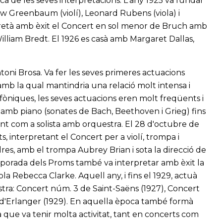
ica de les seves interpretacions. L'any 1925 va fundar
 Greenbaum (violí), Leonard Rubens (viola) i
erpretà amb èxit el Concert en sol menor de Bruch amb
lliam Bredt. El 1926 es casà amb Margaret Dallas,
Antoni Brosa. Va fer les seves primeres actuacions
 amb la qual mantindria una relació molt intensa i
ofòniques, les seves actuacions eren molt freqüents i
o amb piano (sonates de Bach, Beethoven i Grieg) fins
nt com a solista amb orquestra. El 28 d'octubre de
 interpretant el Concert per a violí, trompa i
es, amb el trompa Aubrey Brian i sota la direcció de
porada dels Proms també va interpretar amb èxit la
la Rebecca Clarke. Aquell any, i fins el 1929, actuà
tra: Concert núm. 3 de Saint-Saëns (1927), Concert
c d'Erlanger (1929). En aquella època també formà
 que va tenir molta activitat, tant en concerts com