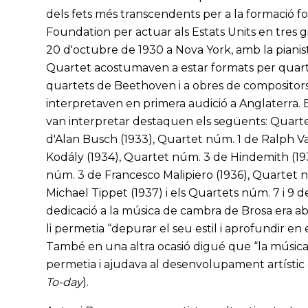
dels fets més transcendents per a la formació fo
Foundation per actuar als Estats Units en tres gi
20 d'octubre de 1930 a Nova York, amb la pianis
Quartet acostumaven a estar formats per quartet
quartets de Beethoven i a obres de compositor
interpretaven en primera audició a Anglaterra
van interpretar destaquen els següents: Quarte
d'Alan Busch (1933), Quartet núm. 1 de Ralph V
Kodály (1934), Quartet núm. 3 de Hindemith (19
núm. 3 de Francesco Malipiero (1936), Quartet 
Michael Tippet (1937) i els Quartets núm. 7 i 9 de
dedicació a la música de cambra de Brosa era ab
li permetia “depurar el seu estil i aprofundir e
També en una altra ocasió digué que “la músic
permetia i ajudava al desenvolupament artístic d
To-day
).