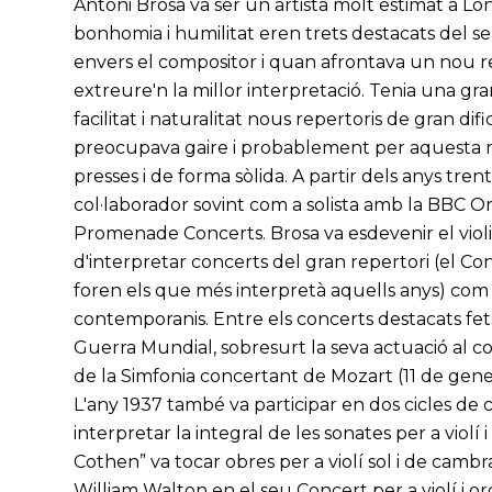
Antoni Brosa va ser un artista molt estimat a Lo
bonhomia i humilitat eren trets destacats del s
envers el compositor i quan afrontava un nou re
extreure'n la millor interpretació. Tenia una gr
facilitat i naturalitat nous repertoris de gran dif
preocupava gaire i probablement per aquesta raó
presses i de forma sòlida. A partir dels anys trent
col·laborador sovint com a solista amb la BBC O
Promenade Concerts. Brosa va esdevenir el violin
d'interpretar concerts del gran repertori (el C
foren els que més interpretà aquells anys) co
contemporanis. Entre els concerts destacats fets
Guerra Mundial, sobresurt la seva actuació al cos
de la Simfonia concertant de Mozart (11 de gener
L'any 1937 també va participar en dos cicles de
interpretar la integral de les sonates per a violí 
Cothen” va tocar obres per a violí sol i de camb
William Walton en el seu Concert per a violí i or