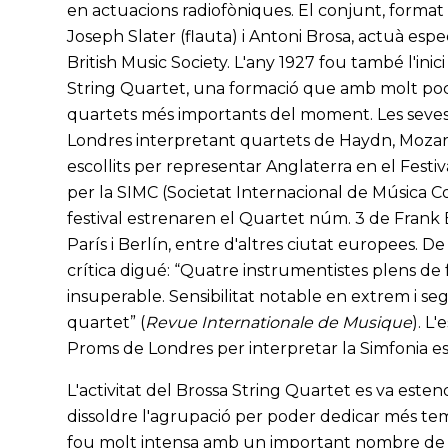
en actuacions radiofòniques. El conjunt, format
Joseph Slater (flauta) i Antoni Brosa, actuà espe
British Music Society. L'any 1927 fou també l'ini
String Quartet, una formació que amb molt poc 
quartets més importants del moment. Les seves p
Londres interpretant quartets de Haydn, Mozart
escollits per representar Anglaterra en el Fest
per la SIMC (Societat Internacional de Música C
festival estrenaren el Quartet núm. 3 de Frank
París i Berlín, entre d'altres ciutat europees. D
crítica digué: “Quatre instrumentistes plens de fe,
insuperable. Sensibilitat notable en extrem i seg
quartet” (
Revue Internationale de Musique
). L
Proms de Londres per interpretar la Simfonia e
L'activitat del Brossa String Quartet es va estend
dissoldre l'agrupació per poder dedicar més temps
fou molt intensa amb un important nombre de c