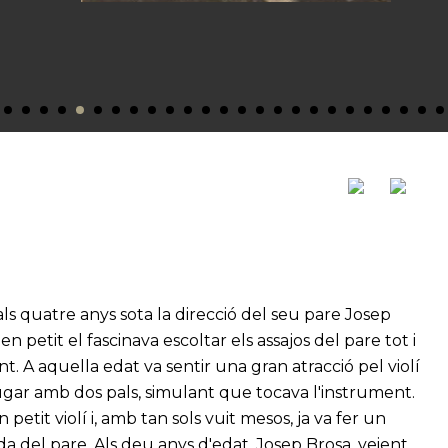
 als quatre anys sota la direcció del seu pare Josep
 petit el fascinava escoltar els assajos del pare tot i
t. A aquella edat va sentir una gran atracció pel violí
 jugar amb dos pals, simulant que tocava l'instrument.
 petit violí i, amb tan sols vuit mesos, ja va fer un
a del pare. Als deu anys d'edat, Josep Brosa, veient