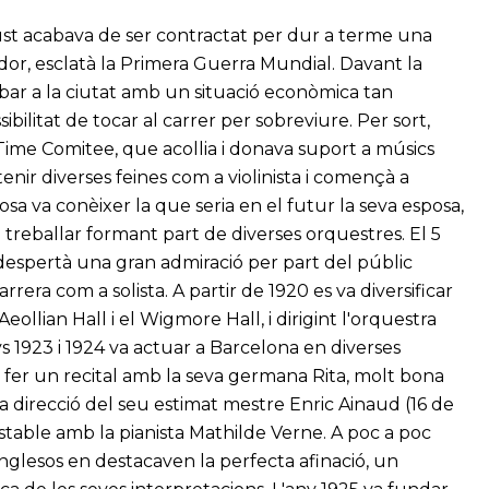
ot just acabava de ser contractat per dur a terme una
rdor, esclatà la Primera Guerra Mundial. Davant la
rribar a la ciutat amb un situació econòmica tan
sibilitat de tocar al carrer per sobreviure. Per sort,
 Time Comitee, que acollia i donava suport a músics
btenir diverses feines com a violinista i començà a
osa va conèixer la que seria en el futur la seva esposa,
treballar formant part de diverses orquestres. El 5
 despertà una gran admiració per part del públic
rrera com a solista. A partir de 1920 es va diversificar
eollian Hall i el Wigmore Hall, i dirigint l'orquestra
 1923 i 1924 va actuar a Barcelona en diverses
va fer un recital amb la seva germana Rita, molt bona
la direcció del seu estimat mestre Enric Ainaud (16 de
stable amb la pianista Mathilde Verne. A poc a poc
anglesos en destacaven la perfecta afinació, un