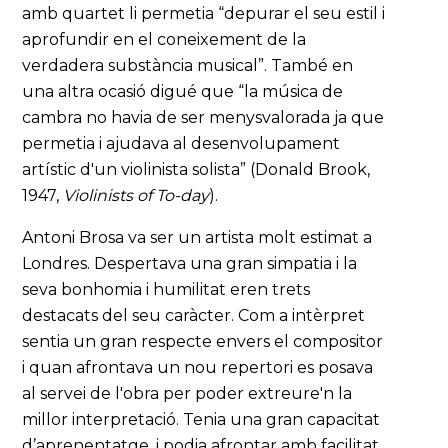
amb quartet li permetia “depurar el seu estil i
aprofundir en el coneixement de la
verdadera substància musical”. També en
una altra ocasió digué que “la música de
cambra no havia de ser menysvalorada ja que
permetia i ajudava al desenvolupament
artístic d'un violinista solista” (Donald Brook,
1947,
Violinists of To-day
).
Antoni Brosa va ser un artista molt estimat a
Londres. Despertava una gran simpatia i la
seva bonhomia i humilitat eren trets
destacats del seu caràcter. Com a intèrpret
sentia un gran respecte envers el compositor
i quan afrontava un nou repertori es posava
al servei de l'obra per poder extreure'n la
millor interpretació. Tenia una gran capacitat
d’aprenentatge, i podia afrontar amb facilitat