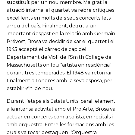
substituït per un nou membre. Malgrat la
situació interna, el quartet va rebre crítiques
excel·lents en molts dels seus concerts fets
arreu del país. Finalment, degut a un
important desgast en la relació amb Germain
Prévost, Brosa va decidir deixar el quartet i el
1945 acceptà el càrrec de cap del
Departament de Violí de l’Smith College de
Massachusetts on fou “artista en residència”
durant tres temporades. El 1948 va retornar
finalment a Londres amb la seva esposa, per
establir-s'hi de nou.
Durant l'etapa als Estats Units, paral·lelament
a la intensa activitat amb el Pro Arte, Brosa va
actuar en concerts com a solista, en recitals i
amb orquestra. Entre les formacions amb les
quals va tocar destaquen l'Orquestra