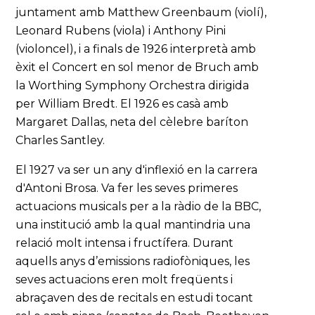
juntament amb Matthew Greenbaum (violí),
Leonard Rubens (viola) i Anthony Pini
(violoncel), i a finals de 1926 interpretà amb
èxit el Concert en sol menor de Bruch amb
la Worthing Symphony Orchestra dirigida
per William Bredt. El 1926 es casà amb
Margaret Dallas, neta del cèlebre baríton
Charles Santley.
El 1927 va ser un any d'inflexió en la carrera
d'Antoni Brosa. Va fer les seves primeres
actuacions musicals per a la ràdio de la BBC,
una institució amb la qual mantindria una
relació molt intensa i fructífera. Durant
aquells anys d’emissions radiofòniques, les
seves actuacions eren molt freqüents i
abraçaven des de recitals en estudi tocant