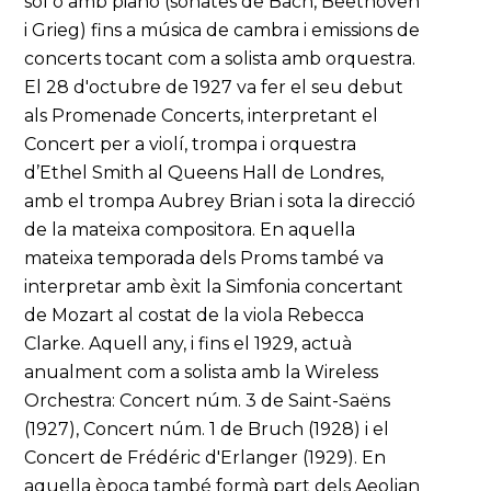
sol o amb piano (sonates de Bach, Beethoven
i Grieg) fins a música de cambra i emissions de
concerts tocant com a solista amb orquestra.
El 28 d'octubre de 1927 va fer el seu debut
als Promenade Concerts, interpretant el
Concert per a violí, trompa i orquestra
d’Ethel Smith al Queens Hall de Londres,
amb el trompa Aubrey Brian i sota la direcció
de la mateixa compositora. En aquella
mateixa temporada dels Proms també va
interpretar amb èxit la Simfonia concertant
de Mozart al costat de la viola Rebecca
Clarke. Aquell any, i fins el 1929, actuà
anualment com a solista amb la Wireless
Orchestra: Concert núm. 3 de Saint-Saëns
(1927), Concert núm. 1 de Bruch (1928) i el
Concert de Frédéric d'Erlanger (1929). En
aquella època també formà part dels Aeolian