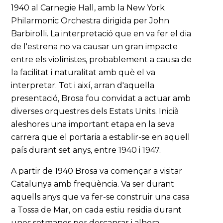
1940 al Carnegie Hall, amb la New York
Philarmonic Orchestra dirigida per John
Barbirolli. La interpretació que en va fer el dia
de l'estrena no va causar un gran impacte
entre els violinistes, probablement a causa de
la facilitat i naturalitat amb què el va
interpretar. Tot i així, arran d'aquella
presentació, Brosa fou convidat a actuar amb
diverses orquestres dels Estats Units. Inicià
aleshores una important etapa en la seva
carrera que el portaria a establir-se en aquell
país durant set anys, entre 1940 i 1947.
A partir de 1940 Brosa va començar a visitar
Catalunya amb freqüència. Va ser durant
aquells anys que va fer-se construir una casa
a Tossa de Mar, on cada estiu residia durant
unes setmanes per descansar i alhora