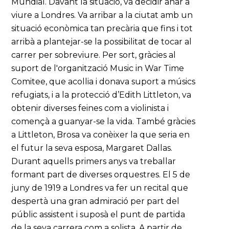
Mundial. Davant la situació, va decidir anar a
viure a Londres. Va arribar a la ciutat amb un
situació econòmica tan precària que fins i tot
arribà a plantejar-se la possibilitat de tocar al
carrer per sobreviure. Per sort, gràcies al
suport de l'organització Music in War Time
Comitee, que acollia i donava suport a músics
refugiats, i a la protecció d’Edith Littleton, va
obtenir diverses feines com a violinista i
començà a guanyar-se la vida. També gràcies
a Littleton, Brosa va conèixer la que seria en
el futur la seva esposa, Margaret Dallas.
Durant aquells primers anys va treballar
formant part de diverses orquestres. El 5 de
juny de 1919 a Londres va fer un recital que
despertà una gran admiració per part del
públic assistent i suposà el punt de partida
de la seva carrera com a solista. A partir de