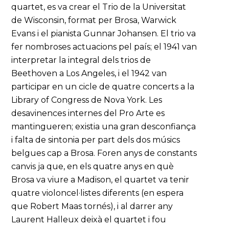
quartet, es va crear el Trio de la Universitat
de Wisconsin, format per Brosa, Warwick
Evans i el pianista Gunnar Johansen. El trio va
fer nombroses actuacions pel país; el 1941 van
interpretar la integral dels trios de
Beethoven a Los Angeles, i el 1942 van
participar en un cicle de quatre concerts a la
Library of Congress de Nova York. Les
desavinences internes del Pro Arte es
mantingueren; existia una gran desconfiança
i falta de sintonia per part dels dos músics
belgues cap a Brosa. Foren anys de constants
canvis ja que, en els quatre anys en què
Brosa va viure a Madison, el quartet va tenir
quatre violoncel·listes diferents (en espera
que Robert Maas tornés), i al darrer any
Laurent Halleux deixà el quartet i fou