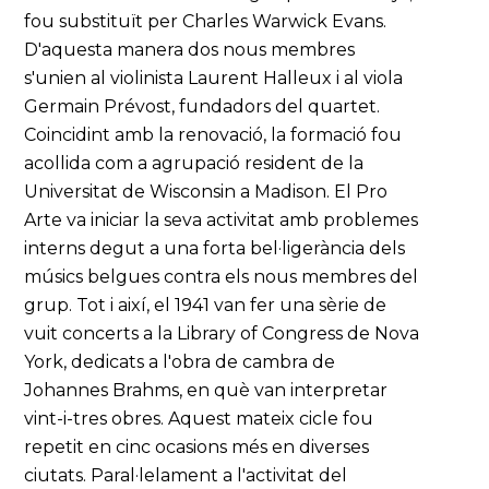
fou substituït per Charles Warwick Evans.
D'aquesta manera dos nous membres
s'unien al violinista Laurent Halleux i al viola
Germain Prévost, fundadors del quartet.
Coincidint amb la renovació, la formació fou
acollida com a agrupació resident de la
Universitat de Wisconsin a Madison. El Pro
Arte va iniciar la seva activitat amb problemes
interns degut a una forta bel·ligerància dels
músics belgues contra els nous membres del
grup. Tot i així, el 1941 van fer una sèrie de
vuit concerts a la Library of Congress de Nova
York, dedicats a l'obra de cambra de
Johannes Brahms, en què van interpretar
vint-i-tres obres. Aquest mateix cicle fou
repetit en cinc ocasions més en diverses
ciutats. Paral·lelament a l'activitat del