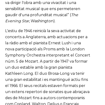
va dirigir l'obra amb una vivacitat i una
sensibilitat musical que ens permeteren
gaudir d'una profunditat musical” (
The
Evening Star
, Washington).
L'estiu de 1946 reinicià la seva activitat de
concerts a Anglaterra, amb actuacions per a
la ràdio amb el pianista Ernest Lush i una
nova participació als Proms amb la London
Symphony Orchestra interpretant el Concert
núm. 5 de Mozart. A partir de 1947 va formar
un duo estable amb la gran pianista
Kathleen Long. El duo Brosa-Long va tenir
una gran estabilitat i es mantingué actiu fins
el 1966. El seus recitals estaven formats per
un extens repertori de sonates que abraçava
des de Mozart fins a autors contemporanis
com Copland, Walton, Delius o Françaix.