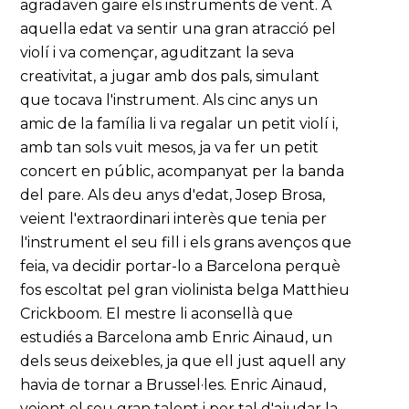
agradaven gaire els instruments de vent. A
aquella edat va sentir una gran atracció pel
violí i va començar, aguditzant la seva
creativitat, a jugar amb dos pals, simulant
que tocava l'instrument. Als cinc anys un
amic de la família li va regalar un petit violí i,
amb tan sols vuit mesos, ja va fer un petit
concert en públic, acompanyat per la banda
del pare. Als deu anys d'edat, Josep Brosa,
veient l'extraordinari interès que tenia per
l'instrument el seu fill i els grans avenços que
feia, va decidir portar-lo a Barcelona perquè
fos escoltat pel gran violinista belga Matthieu
Crickboom. El mestre li aconsellà que
estudiés a Barcelona amb Enric Ainaud, un
dels seus deixebles, ja que ell just aquell any
havia de tornar a Brussel·les. Enric Ainaud,
veient el seu gran talent i per tal d'ajudar la