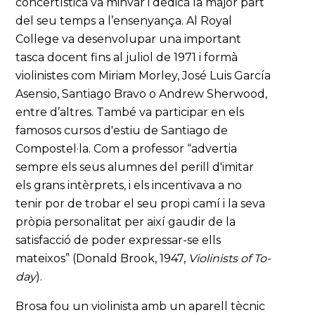
concertística va minvar i dedicà la major part
del seu temps a l’ensenyança. Al Royal
College va desenvolupar una important
tasca docent fins al juliol de 1971 i formà
violinistes com Miriam Morley, José Luis García
Asensio, Santiago Bravo o Andrew Sherwood,
entre d’altres. També va participar en els
famosos cursos d'estiu de Santiago de
Compostel·la. Com a professor “advertia
sempre els seus alumnes del perill d'imitar
els grans intèrprets, i els incentivava a no
tenir por de trobar el seu propi camí i la seva
pròpia personalitat per així gaudir de la
satisfacció de poder expressar-se ells
mateixos” (Donald Brook, 1947,
Violinists of To-
day
).
Brosa fou un violinista amb un aparell tècnic