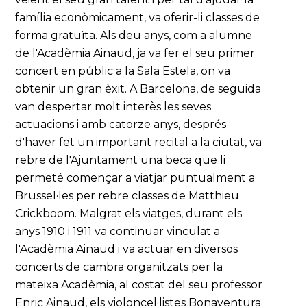
família econòmicament, va oferir-li classes de
forma gratuïta. Als deu anys, com a alumne
de l'Acadèmia Ainaud, ja va fer el seu primer
concert en públic a la Sala Estela, on va
obtenir un gran èxit. A Barcelona, de seguida
van despertar molt interès les seves
actuacions i amb catorze anys, després
d'haver fet un important recital a la ciutat, va
rebre de l'Ajuntament una beca que li
permeté començar a viatjar puntualment a
Brussel·les per rebre classes de Matthieu
Crickboom. Malgrat els viatges, durant els
anys 1910 i 1911 va continuar vinculat a
l'Acadèmia Ainaud i va actuar en diversos
concerts de cambra organitzats per la
mateixa Acadèmia, al costat del seu professor
Enric Ainaud, els violoncel·listes Bonaventura