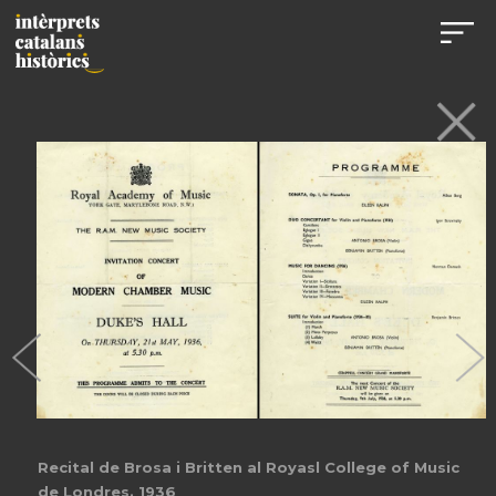
Recital de Brosa i Britten al Royasl College of Music
de Londres. 1936