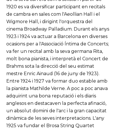
1920 es va diversificar participant en recitals
de cambra en sales com l'Aeollian Hall i el
Wigmore Hall, i dirigint l'orquestra del
cinema Broadway Palladium. Durant els anys
1923 i 1924 va actuar a Barcelona en diverses
ocasions per a l'Associació Íntima de Concerts;
va fer un recital amb la seva germana Rita,
molt bona pianista, i interpretà el Concert de
Brahms sota la direcció del seu estimat
mestre Enric Ainaud (16 de juny de 1923).
Entre 1924 i 1927 va formar duo estable amb
la pianista Mathilde Verne. A poc a poc anava
adquirint una bona reputació i els diaris
anglesos en destacaven la perfecta afinació,
un absolut domini de l'arc i la gran capacitat
dinàmica de les seves interpretacions. L'any
1925 va fundar el Brosa String Quartet