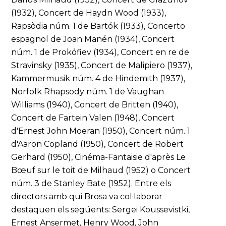
(1932), Concert de Haydn Wood (1933),
Rapsòdia núm. 1 de Bartók (1933), Concerto
espagnol de Joan Manén (1934), Concert
núm. 1 de Prokófiev (1934), Concert en re de
Stravinsky (1935), Concert de Malipiero (1937),
Kammermusik núm. 4 de Hindemith (1937),
Norfolk Rhapsody núm. 1 de Vaughan
Williams (1940), Concert de Britten (1940),
Concert de Fartein Valen (1948), Concert
d'Ernest John Moeran (1950), Concert núm. 1
d'Aaron Copland (1950), Concert de Robert
Gerhard (1950), Cinéma-Fantaisie d'après Le
Bœuf sur le toit de Milhaud (1952) o Concert
núm. 3 de Stanley Bate (1952). Entre els
directors amb qui Brosa va col·laborar
destaquen els següents: Sergei Koussevistki,
Ernest Ansermet, Henry Wood, John