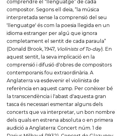
comprendre el “llenguatge” de cada
compositor. Segons ell deia, “la música
interpretada sense la comprensió del seu
'llenguatge' és com la poesia llegida en un
idioma estranger per algú que ignora
completament el sentit de cada paraula”
(Donald Brook, 1947,
Violinists of To-day
). En
aquest sentit, la seva implicació en la
comprensió i difusió d'obres de compositors
contemporanis fou extraordinària. A
Anglaterra va esdevenir el violinista de
referència en aquest camp. Per conèixer bé
la transcendència i l'abast d'aquesta gran
tasca és necessari esmentar alguns dels
concerts que va interpretar, un bon nombre
dels quals en estrena absoluta o en primera
audició a Anglaterra: Concert núm. 1 de
Darius Milhaud (1932), Concert de Glazunov