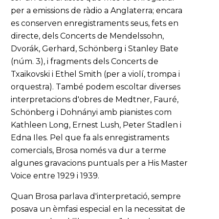
per a emissions de ràdio a Anglaterra; encara
es conserven enregistraments seus, fets en
directe, dels Concerts de Mendelssohn,
Dvorák, Gerhard, Schönberg i Stanley Bate
(núm. 3), i fragments dels Concerts de
Txaikovski i Ethel Smith (per a violí, trompa i
orquestra). També podem escoltar diverses
interpretacions d'obres de Medtner, Fauré,
Schönberg i Dohnányi amb pianistes com
Kathleen Long, Ernest Lush, Peter Stadlen i
Edna Iles. Pel que fa als enregistraments
comercials, Brosa només va dur a terme
algunes gravacions puntuals per a His Master
Voice entre 1929 i 1939.
Quan Brosa parlava d'interpretació, sempre
posava un èmfasi especial en la necessitat de