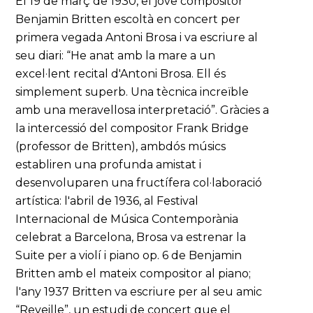
El 19 de març de 1930, el jove compositor
Benjamin Britten escoltà en concert per
primera vegada Antoni Brosa i va escriure al
seu diari: “He anat amb la mare a un
excel·lent recital d'Antoni Brosa. Ell és
simplement superb. Una tècnica increïble
amb una meravellosa interpretació”. Gràcies a
la intercessió del compositor Frank Bridge
(professor de Britten), ambdós músics
establiren una profunda amistat i
desenvoluparen una fructífera col·laboració
artística: l'abril de 1936, al Festival
Internacional de Música Contemporània
celebrat a Barcelona, Brosa va estrenar la
Suite per a violí i piano op. 6 de Benjamin
Britten amb el mateix compositor al piano;
l'any 1937 Britten va escriure per al seu amic
“Reveille”, un estudi de concert que el