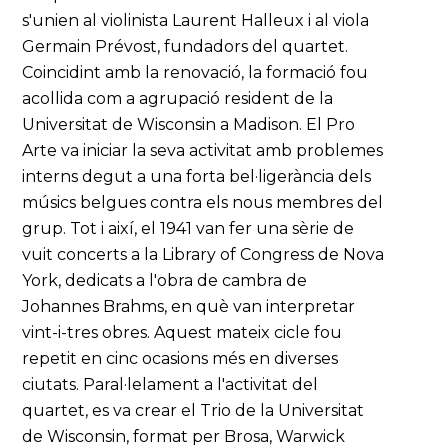
s'unien al violinista Laurent Halleux i al viola
Germain Prévost, fundadors del quartet.
Coincidint amb la renovació, la formació fou
acollida com a agrupació resident de la
Universitat de Wisconsin a Madison. El Pro
Arte va iniciar la seva activitat amb problemes
interns degut a una forta bel·ligerància dels
músics belgues contra els nous membres del
grup. Tot i així, el 1941 van fer una sèrie de
vuit concerts a la Library of Congress de Nova
York, dedicats a l'obra de cambra de
Johannes Brahms, en què van interpretar
vint-i-tres obres. Aquest mateix cicle fou
repetit en cinc ocasions més en diverses
ciutats. Paral·lelament a l'activitat del
quartet, es va crear el Trio de la Universitat
de Wisconsin, format per Brosa, Warwick