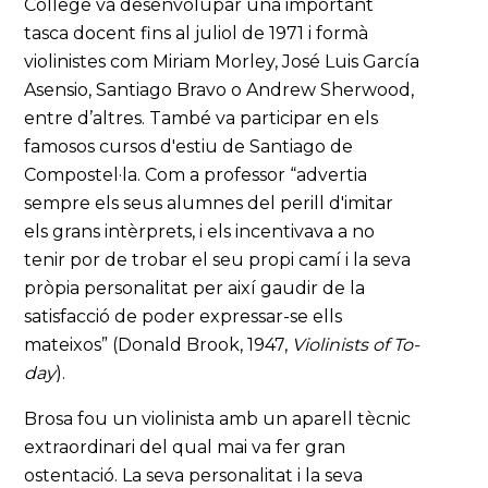
College va desenvolupar una important
tasca docent fins al juliol de 1971 i formà
violinistes com Miriam Morley, José Luis García
Asensio, Santiago Bravo o Andrew Sherwood,
entre d’altres. També va participar en els
famosos cursos d'estiu de Santiago de
Compostel·la. Com a professor “advertia
sempre els seus alumnes del perill d'imitar
els grans intèrprets, i els incentivava a no
tenir por de trobar el seu propi camí i la seva
pròpia personalitat per així gaudir de la
satisfacció de poder expressar-se ells
mateixos” (Donald Brook, 1947,
Violinists of To-
day
).
Brosa fou un violinista amb un aparell tècnic
extraordinari del qual mai va fer gran
ostentació. La seva personalitat i la seva