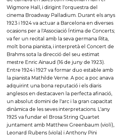
Wigmore Hall, i dirigint l'orquestra del
cinema Broadway Palladium. Durant els anys
1923 i 1924 va actuar a Barcelona en diverses
ocasions per a l'Associació Íntima de Concerts;
va fer un recital amb la seva germana Rita,
molt bona pianista, i interpretà el Concert de
Brahms sota la direcció del seu estimat
mestre Enric Ainaud (16 de juny de 1923).
Entre 1924 i 1927 va formar duo estable amb
la pianista Mathilde Verne. A poc a poc anava
adquirint una bona reputació i els diaris
anglesos en destacaven la perfecta afinació,
un absolut domini de l'arc i la gran capacitat
dinàmica de les seves interpretacions. L'any
1925 va fundar el Brosa String Quartet
juntament amb Matthew Greenbaum (violí),
Leonard Rubens (viola) i Anthony Pini