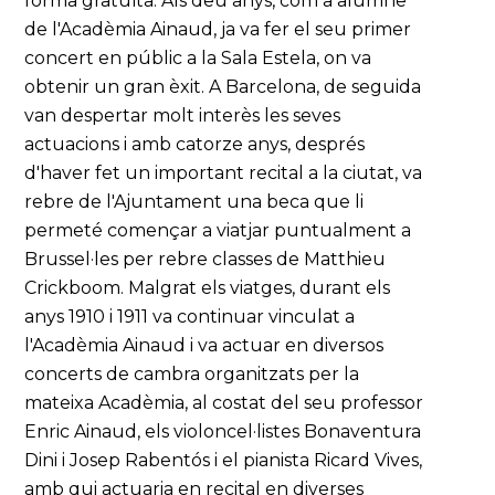
forma gratuïta. Als deu anys, com a alumne
de l'Acadèmia Ainaud, ja va fer el seu primer
concert en públic a la Sala Estela, on va
obtenir un gran èxit. A Barcelona, de seguida
van despertar molt interès les seves
actuacions i amb catorze anys, després
d'haver fet un important recital a la ciutat, va
rebre de l'Ajuntament una beca que li
permeté començar a viatjar puntualment a
Brussel·les per rebre classes de Matthieu
Crickboom. Malgrat els viatges, durant els
anys 1910 i 1911 va continuar vinculat a
l'Acadèmia Ainaud i va actuar en diversos
concerts de cambra organitzats per la
mateixa Acadèmia, al costat del seu professor
Enric Ainaud, els violoncel·listes Bonaventura
Dini i Josep Rabentós i el pianista Ricard Vives,
amb qui actuaria en recital en diverses