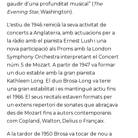
gaudir d'una profunditat musical” (
The
Evening Star
, Washington).
L'estiu de 1946 reinicià la seva activitat de
concerts a Anglaterra, amb actuacions per a
la ràdio amb el pianista Ernest Lush i una
nova participació als Proms amb la London
Symphony Orchestra interpretant el Concert
núm. 5 de Mozart. A partir de 1947 va formar
un duo estable amb la gran pianista
Kathleen Long. El duo Brosa-Long va tenir
una gran estabilitat i es mantingué actiu fins
el 1966. El seus recitals estaven formats per
un extens repertori de sonates que abraçava
des de Mozart fins a autors contemporanis
com Copland, Walton, Delius o Françaix.
A la tardor de 1950 Brosa va tocar de nou a