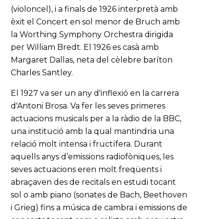
(violoncel), i a finals de 1926 interpretà amb
èxit el Concert en sol menor de Bruch amb
la Worthing Symphony Orchestra dirigida
per William Bredt. El 1926 es casà amb
Margaret Dallas, neta del cèlebre baríton
Charles Santley.
El 1927 va ser un any d'inflexió en la carrera
d'Antoni Brosa. Va fer les seves primeres
actuacions musicals per a la ràdio de la BBC,
una institució amb la qual mantindria una
relació molt intensa i fructífera. Durant
aquells anys d’emissions radiofòniques, les
seves actuacions eren molt freqüents i
abraçaven des de recitals en estudi tocant
sol o amb piano (sonates de Bach, Beethoven
i Grieg) fins a música de cambra i emissions de