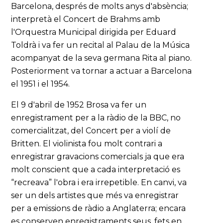
Barcelona, després de molts anys d'absència;
interpretà el Concert de Brahms amb
l'Orquestra Municipal dirigida per Eduard
Toldrà i va fer un recital al Palau de la Música
acompanyat de la seva germana Rita al piano.
Posteriorment va tornar a actuar a Barcelona
el 1951 i el 1954.
El 9 d'abril de 1952 Brosa va fer un
enregistrament per a la ràdio de la BBC, no
comercialitzat, del Concert per a violí de
Britten. El violinista fou molt contrari a
enregistrar gravacions comercials ja que era
molt conscient que a cada interpretació es
“recreava” l'obra i era irrepetible. En canvi, va
ser un dels artistes que més va enregistrar
per a emissions de ràdio a Anglaterra; encara
es conserven enregistraments seus, fets en