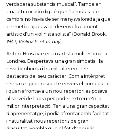
verdadera substància musical”. També en
una altra ocasió digué que “la música de
cambra no havia de ser menysvalorada ja que
permetia i ajudava al desenvolupament
artístic d'un violinista solista” (Donald Brook,
1947,
Violinists of To-day
).
Antoni Brosa va ser un artista molt estimat a
Londres. Despertava una gran simpatia i la
seva bonhomia i humilitat eren trets
destacats del seu caràcter. Com a intèrpret
sentia un gran respecte envers el compositor
i quan afrontava un nou repertori es posava
al servei de l'obra per poder extreure'n la
millor interpretació. Tenia una gran capacitat
d’aprenentatge, i podia afrontar amb facilitat
i naturalitat nous repertoris de gran
dificultat. Sembla que el fet d'adquirir