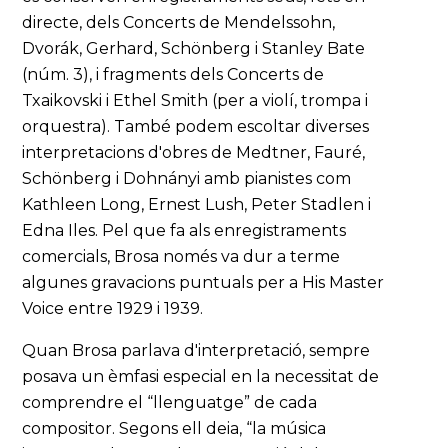
directe, dels Concerts de Mendelssohn,
Dvorák, Gerhard, Schönberg i Stanley Bate
(núm. 3), i fragments dels Concerts de
Txaikovski i Ethel Smith (per a violí, trompa i
orquestra). També podem escoltar diverses
interpretacions d'obres de Medtner, Fauré,
Schönberg i Dohnányi amb pianistes com
Kathleen Long, Ernest Lush, Peter Stadlen i
Edna Iles. Pel que fa als enregistraments
comercials, Brosa només va dur a terme
algunes gravacions puntuals per a His Master
Voice entre 1929 i 1939.
Quan Brosa parlava d'interpretació, sempre
posava un èmfasi especial en la necessitat de
comprendre el “llenguatge” de cada
compositor. Segons ell deia, “la música