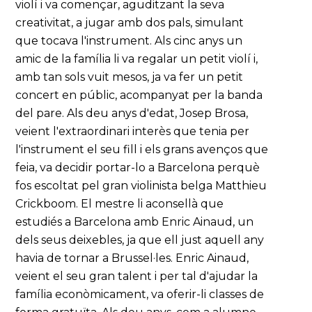
violí i va començar, aguditzant la seva
creativitat, a jugar amb dos pals, simulant
que tocava l'instrument. Als cinc anys un
amic de la família li va regalar un petit violí i,
amb tan sols vuit mesos, ja va fer un petit
concert en públic, acompanyat per la banda
del pare. Als deu anys d'edat, Josep Brosa,
veient l'extraordinari interès que tenia per
l'instrument el seu fill i els grans avenços que
feia, va decidir portar-lo a Barcelona perquè
fos escoltat pel gran violinista belga Matthieu
Crickboom. El mestre li aconsellà que
estudiés a Barcelona amb Enric Ainaud, un
dels seus deixebles, ja que ell just aquell any
havia de tornar a Brussel·les. Enric Ainaud,
veient el seu gran talent i per tal d'ajudar la
família econòmicament, va oferir-li classes de