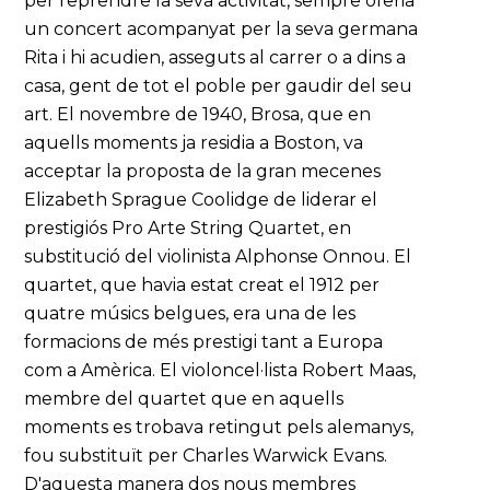
per reprendre la seva activitat, sempre oferia
un concert acompanyat per la seva germana
Rita i hi acudien, asseguts al carrer o a dins a
casa, gent de tot el poble per gaudir del seu
art. El novembre de 1940, Brosa, que en
aquells moments ja residia a Boston, va
acceptar la proposta de la gran mecenes
Elizabeth Sprague Coolidge de liderar el
prestigiós Pro Arte String Quartet, en
substitució del violinista Alphonse Onnou. El
quartet, que havia estat creat el 1912 per
quatre músics belgues, era una de les
formacions de més prestigi tant a Europa
com a Amèrica. El violoncel·lista Robert Maas,
membre del quartet que en aquells
moments es trobava retingut pels alemanys,
fou substituït per Charles Warwick Evans.
D'aquesta manera dos nous membres