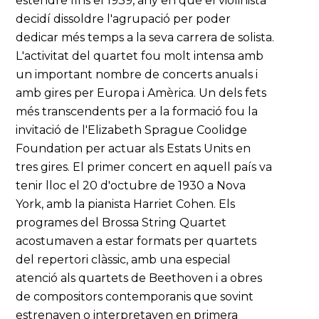
estendre fins el 1939, any en què el violinista
decidí dissoldre l'agrupació per poder
dedicar més temps a la seva carrera de solista.
L'activitat del quartet fou molt intensa amb
un important nombre de concerts anuals i
amb gires per Europa i Amèrica. Un dels fets
més transcendents per a la formació fou la
invitació de l'Elizabeth Sprague Coolidge
Foundation per actuar als Estats Units en
tres gires. El primer concert en aquell país va
tenir lloc el 20 d'octubre de 1930 a Nova
York, amb la pianista Harriet Cohen. Els
programes del Brossa String Quartet
acostumaven a estar formats per quartets
del repertori clàssic, amb una especial
atenció als quartets de Beethoven i a obres
de compositors contemporanis que sovint
estrenaven o interpretaven en primera