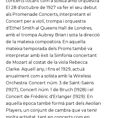
concerts tocant com a solista amb orquestra.
El 28 d'octubre de 1927 va fer el seu debut
als Promenade Concerts, interpretant el
Concert per a violí, trompa i orquestra
d’Ethel Smith al Queens Hall de Londres,
amb el trompa Aubrey Brian i sota la direcció
de la mateixa compositora. En aquella
mateixa temporada dels Proms també va
interpretar amb èxit la Simfonia concertant
de Mozart al costat de la viola Rebecca
Clarke. Aquell any, i fins el 1929, actuà
anualment com a solista amb la Wireless
Orchestra: Concert núm. 3 de Saint-Saëns
(1927), Concert núm. 1 de Bruch (1928) i el
Concert de Frédéric d'Erlanger (1929). En
aquella època també formà part dels Aeolian
Players, un conjunt de cambra que va tenir
molta activitat, tant en concerts com en