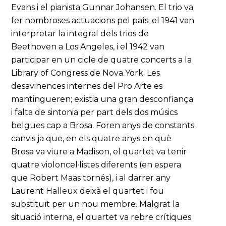
Evans i el pianista Gunnar Johansen. El trio va
fer nombroses actuacions pel país; el 1941 van
interpretar la integral dels trios de
Beethoven a Los Angeles, i el 1942 van
participar en un cicle de quatre concerts a la
Library of Congress de Nova York. Les
desavinences internes del Pro Arte es
mantingueren; existia una gran desconfiança
i falta de sintonia per part dels dos músics
belgues cap a Brosa. Foren anys de constants
canvis ja que, en els quatre anys en què
Brosa va viure a Madison, el quartet va tenir
quatre violoncel·listes diferents (en espera
que Robert Maas tornés), i al darrer any
Laurent Halleux deixà el quartet i fou
substituït per un nou membre. Malgrat la
situació interna, el quartet va rebre crítiques