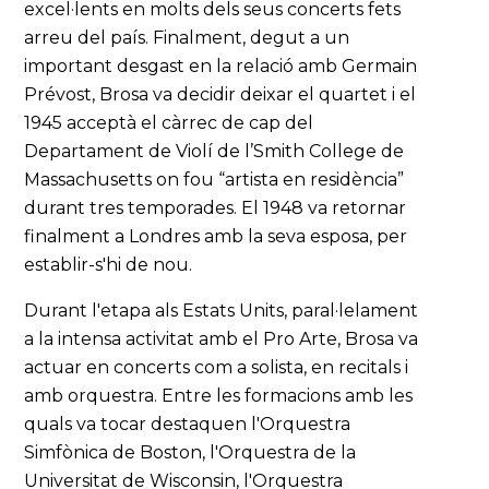
excel·lents en molts dels seus concerts fets
arreu del país. Finalment, degut a un
important desgast en la relació amb Germain
Prévost, Brosa va decidir deixar el quartet i el
1945 acceptà el càrrec de cap del
Departament de Violí de l’Smith College de
Massachusetts on fou “artista en residència”
durant tres temporades. El 1948 va retornar
finalment a Londres amb la seva esposa, per
establir-s'hi de nou.
Durant l'etapa als Estats Units, paral·lelament
a la intensa activitat amb el Pro Arte, Brosa va
actuar en concerts com a solista, en recitals i
amb orquestra. Entre les formacions amb les
quals va tocar destaquen l'Orquestra
Simfònica de Boston, l'Orquestra de la
Universitat de Wisconsin, l'Orquestra