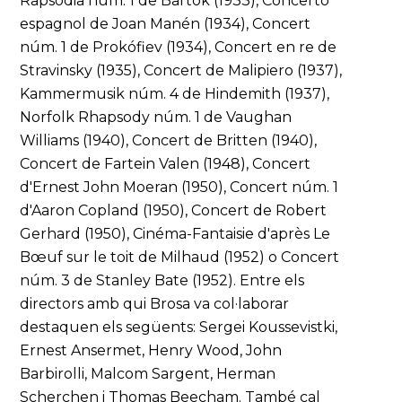
Rapsòdia núm. 1 de Bartók (1933), Concerto
espagnol de Joan Manén (1934), Concert
núm. 1 de Prokófiev (1934), Concert en re de
Stravinsky (1935), Concert de Malipiero (1937),
Kammermusik núm. 4 de Hindemith (1937),
Norfolk Rhapsody núm. 1 de Vaughan
Williams (1940), Concert de Britten (1940),
Concert de Fartein Valen (1948), Concert
d'Ernest John Moeran (1950), Concert núm. 1
d'Aaron Copland (1950), Concert de Robert
Gerhard (1950), Cinéma-Fantaisie d'après Le
Bœuf sur le toit de Milhaud (1952) o Concert
núm. 3 de Stanley Bate (1952). Entre els
directors amb qui Brosa va col·laborar
destaquen els següents: Sergei Koussevistki,
Ernest Ansermet, Henry Wood, John
Barbirolli, Malcom Sargent, Herman
Scherchen i Thomas Beecham. També cal