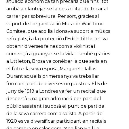
situació econòmica tan precària que fins i tot
arribà a plantejar-se la possibilitat de tocar al
carrer per sobreviure. Per sort, gràcies al
suport de l'organització Music in War Time
Comitee, que acollia i donava suport a músics
refugiats, i a la protecció d’Edith Littleton, va
obtenir diverses feines com a violinista i
començà a guanyar-se la vida. També gràcies
a Littleton, Brosa va conèixer la que seria en
el futur la seva esposa, Margaret Dallas.
Durant aquells primers anys va treballar
formant part de diverses orquestres. El 5 de
juny de 1919 a Londres va fer un recital que
despertà una gran admiració per part del
públic assistent i suposà el punt de partida
de la seva carrera com a solista. A partir de
1920 es va diversificar participant en recitals
de cambra en sales com l'Aeollian Hall i el