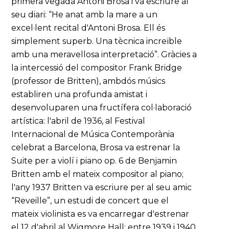
primera vegada Antoni Brosa i va escriure al
seu diari: “He anat amb la mare a un
excel·lent recital d'Antoni Brosa. Ell és
simplement superb. Una tècnica increïble
amb una meravellosa interpretació”. Gràcies a
la intercessió del compositor Frank Bridge
(professor de Britten), ambdós músics
establiren una profunda amistat i
desenvoluparen una fructífera col·laboració
artística: l'abril de 1936, al Festival
Internacional de Música Contemporània
celebrat a Barcelona, Brosa va estrenar la
Suite per a violí i piano op. 6 de Benjamin
Britten amb el mateix compositor al piano;
l'any 1937 Britten va escriure per al seu amic
“Reveille”, un estudi de concert que el
mateix violinista es va encarregar d'estrenar
el 12 d'abril al Wigmore Hall; entre 1939 i 1940