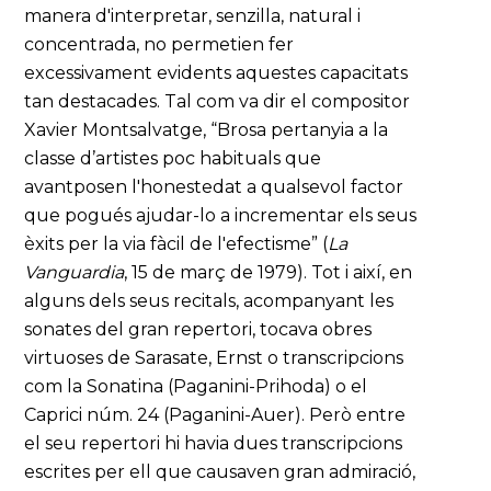
manera d'interpretar, senzilla, natural i
concentrada, no permetien fer
excessivament evidents aquestes capacitats
tan destacades. Tal com va dir el compositor
Xavier Montsalvatge, “Brosa pertanyia a la
classe d’artistes poc habituals que
avantposen l'honestedat a qualsevol factor
que pogués ajudar-lo a incrementar els seus
èxits per la via fàcil de l'efectisme” (
La
Vanguardia
, 15 de març de 1979). Tot i així, en
alguns dels seus recitals, acompanyant les
sonates del gran repertori, tocava obres
virtuoses de Sarasate, Ernst o transcripcions
com la Sonatina (Paganini-Prihoda) o el
Caprici núm. 24 (Paganini-Auer). Però entre
el seu repertori hi havia dues transcripcions
escrites per ell que causaven gran admiració,